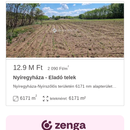
12.9 M Ft
2
2 090 Ft/m
Nyíregyháza - Eladó telek
Nyíregyháza-Nyírszőlős területén 6171 nm alapterületű építési telek eladó ! ...
2
6171 m
6171 m²
telekméret: