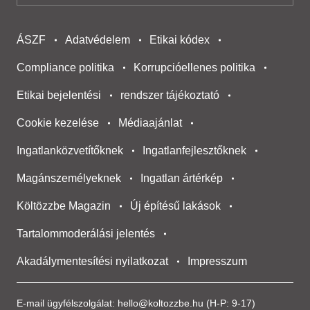
ÁSZF
Adatvédelem
Etikai kódex
Compliance politika
Korrupcióellenes politika
Etikai bejelentési
rendszer tájékoztató
Cookie kezelése
Médiaajánlat
Ingatlanközvetítőknek
Ingatlanfejlesztőknek
Magánszemélyeknek
Ingatlan ártérkép
Költözzbe Magazin
Új építésű lakások
Tartalommoderálási jelentés
Akadálymentesítési nyilatkozat
Impresszum
E-mail ügyfélszolgálat:
hello@koltozzbe.hu
(H-P: 9-17)