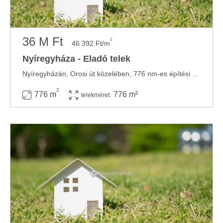
36 M Ft
2
46 392 Ft/m
Nyíregyháza - Eladó telek
Nyíregyházán, Orosi út közelében, 776 nm-es építési telek eladó! Az ingatlan egy ...
2
776 m
776 m²
telekméret: