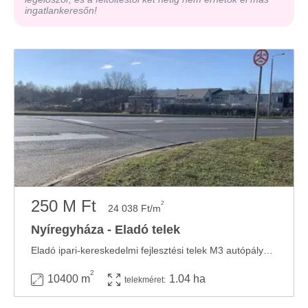
ingatlankeresőn!
250 M Ft
2
24 038 Ft/m
Nyíregyháza - Eladó telek
Eladó ipari-kereskedelmi fejlesztési telek M3 autópálya Nyíregyháza-dél (234. km) – ...
2
10400 m
1.04 ha
telekméret: