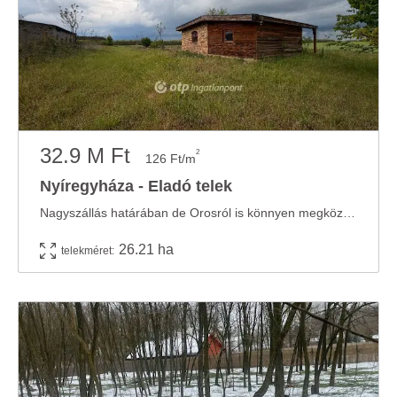
32.9 M Ft
2
126 Ft/m
Nyíregyháza - Eladó telek
Nagyszállás határában de Orosról is könnyen megközelíthető hatalmas mezőgazdasági ...
26.21 ha
telekméret: