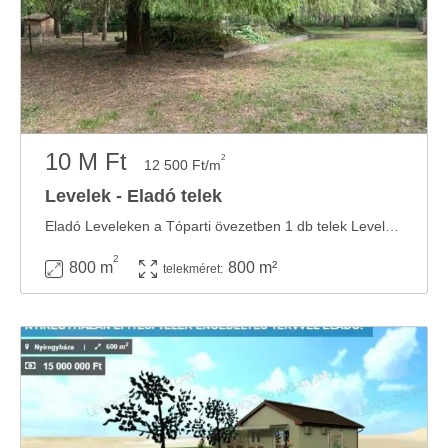
10 M Ft
2
12 500 Ft/m
Levelek - Eladó telek
Eladó Leveleken a Tóparti övezetben 1 db telek Leveleken a Tóparti övezetben helyezkedik el ...
2
800 m
800 m²
telekméret: