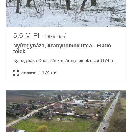
5.5 M Ft
2
4 685 Ft/m
Nyíregyháza, Aranyhomok utca - Eladó
telek
Nyíregyháza-Oros, Zártkert Aranyhomok utcai 1174 nm-es szabályos telek eladó. 22 méter az ...
1174 m²
telekméret: