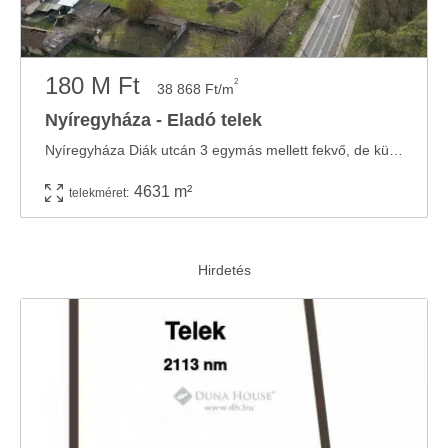
180 M Ft
2
38 868 Ft/m
Nyíregyháza - Eladó telek
Nyíregyháza Diák utcán 3 egymás mellett fekvő, de külön helyrajzi számon nyilvántartott, ...
4631 m²
telekméret: