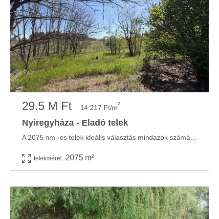
29.5 M Ft
2
14 217 Ft/m
Nyíregyháza - Eladó telek
A 2075 nm -es telek ideális választás mindazok számára, akik tágas, sokoldalúan ...
2075 m²
telekméret: