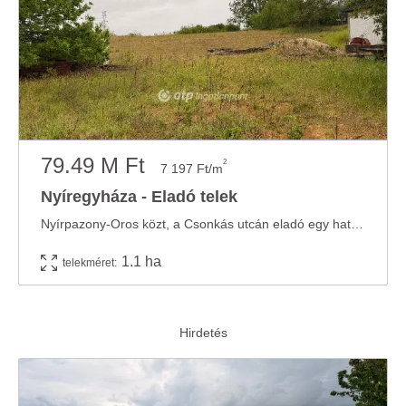
79.49 M Ft
2
7 197 Ft/m
Nyíregyháza - Eladó telek
Nyírpazony-Oros közt, a Csonkás utcán eladó egy hatalmas fejlesztési telek. Jelenleg ...
1.1 ha
telekméret: