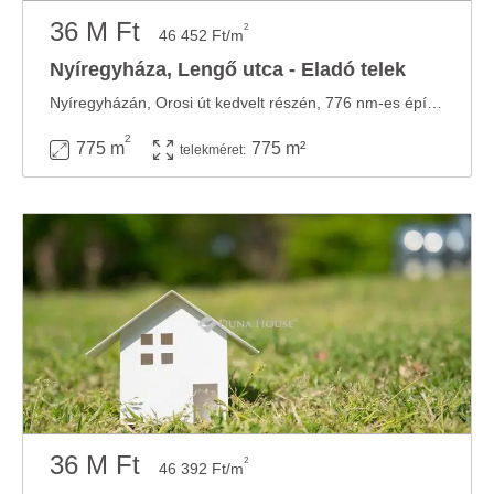
36 M Ft
2
46 452 Ft/m
Nyíregyháza, Lengő utca - Eladó telek
Nyíregyházán, Orosi út kedvelt részén, 776 nm-es építési telek eladó! Az ingatlan egy ...
2
775 m
775 m²
telekméret:
36 M Ft
2
46 392 Ft/m