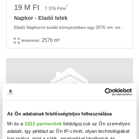
19 M Ft
2
7 376 Ft/m
Napkor - Eladó telek
Eladó Napkoron kiváló környezetben egy 2576 nm -es építési telek. Az ingatlan tehermentes, ...
2576 m²
telekméret:
Az Ön adatainak felelősségteljes felhasználása
Mi és a
1022 partnerünk
feldolgozzuk az Ön személyes
9.5 M Ft
2
13 571 Ft/m
adatait, így például az Ön IP-címét, olyan technológiákat
használva, mint a sütik, amelyekkel tárolhatjuk és