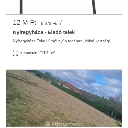
12 M Ft
2
5 679 Ft/m
Nyíregyháza - Eladó telek
Nyíregyháza Tokaji útból nyíló utcában, külső kertségi zónában, 2113 nm-es kivett udvar ...
2113 m²
telekméret: