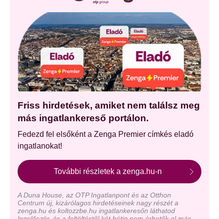
Friss hirdetések, amiket nem találsz meg
más ingatlankereső portálon.
Fedezd fel elsőként a Zenga Premier címkés eladó
ingatlanokat!
További részletek a zenga.hu-n
A Duna House, az OTP Ingatlanpont és az Otthon
Centrum új, kizárólagos hirdetéseinek nagy részét a
zenga.hu és koltozzbe.hu ingatlankeresőn láthatod
legelőször, és a feltöltéstől két hétig nem érhetők el más