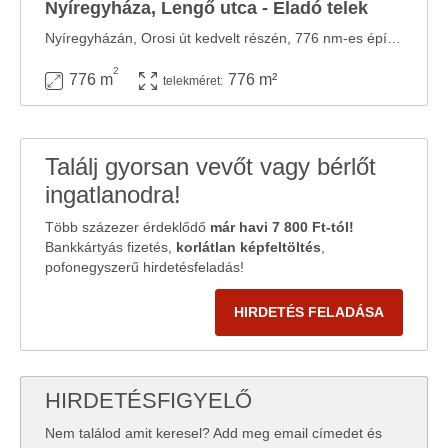
Nyíregyháza, Lengő utca - Eladó telek
Nyíregyházán, Orosi út kedvelt részén, 776 nm-es építési telek eladó! Az ingatlan egy ...
2
776 m
776 m²
telekméret:
Találj gyorsan vevőt vagy bérlőt
ingatlanodra!
Több százezer érdeklődő
már havi 7 800 Ft-tól!
Bankkártyás fizetés,
korlátlan képfeltöltés
,
pofonegyszerű hirdetésfeladás!
HIRDETÉS FELADÁSA
HIRDETÉSFIGYELŐ
Nem találod amit keresel? Add meg email címedet és