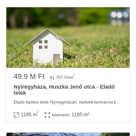
49.9 M Ft
2
41 757 Ft/m
Nyíregyháza, Huszka Jenő utca - Eladó
telek
Eladó építési telek Nyíregyházán, kedvelt kertvárosi környezetben! Nyíregyháza egyik ...
2
1195 m
1195 m²
telekméret: