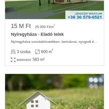
15 M Ft
2
25 000 Ft/m
Nyíregyháza - Eladó telek
Nyíregyháza vonzáskörzetében, kertvárosi, nyugodt és forgalommentes utcában 600 nm-es ...
2
3 szoba
600 m
583 m²
telekméret: