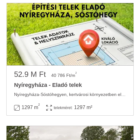
52.9 M Ft
2
40 786 Ft/m
Nyíregyháza - Eladó telek
Nyíregyháza-Sóstóhegyen, kertvárosi környezetben eladó egy 1297 m2 alapterületű építési ...
2
1297 m
1297 m²
telekméret: