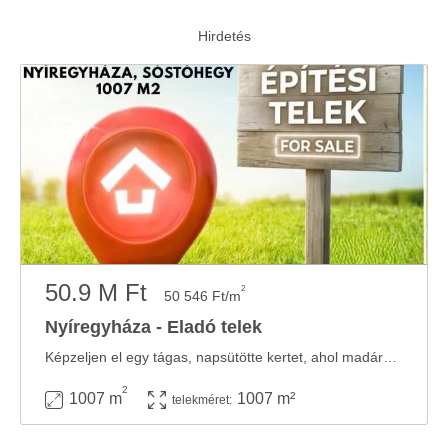
50.9 M Ft
2
50 546 Ft/m
Nyíregyháza - Eladó telek
Képzeljen el egy tágas, napsütötte kertet, ahol madárcsicsergésre ébredhet, miközben ...
2
1007 m
1007 m²
telekméret: