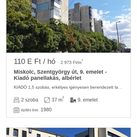
110 E Ft / hó
2
2 973 Ft/m
Miskolc, Szentgyörgy út, 9. emelet -
Kiadó panellakás, albérlet
KIADÓ 1,5 szobás, erkélyes igényesen berendezett lakás a Szentgyörgy utcában az egyetem ...
2
2 szoba
37 m
9. emelet
1980
építés éve: