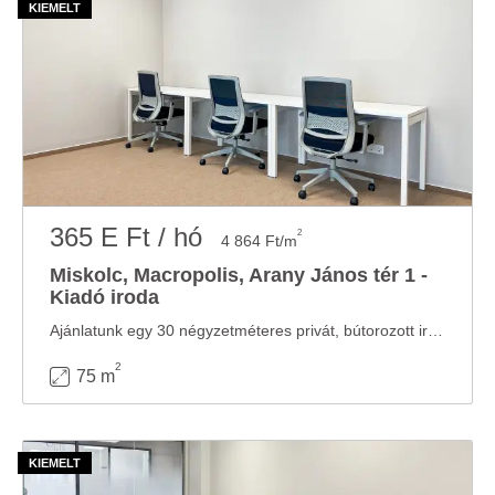
365 E Ft / hó
2
4 864 Ft/m
Miskolc, Macropolis, Arany János tér 1 -
Kiadó iroda
Ajánlatunk egy 30 négyzetméteres privát, bútorozott irodát tartalmaz 5 fő részére illetve ...
2
75 m