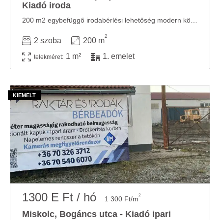
Kiadó iroda
200 m2 egybefüggő irodabérlési lehetőség modern környezetben. Ez Miskolcon a legelőnyösebb ...
2
2 szoba
200 m
1 m²
1. emelet
telekméret:
1300 E Ft / hó
2
1 300 Ft/m
Miskolc, Bogáncs utca - Kiadó ipari