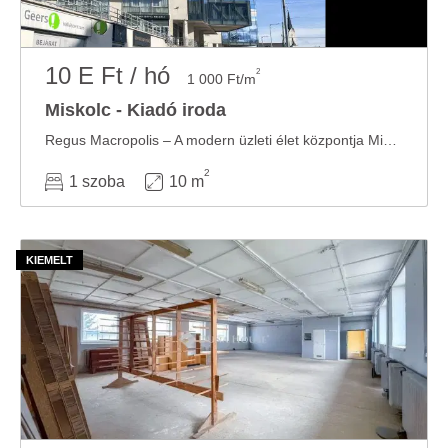
10 E Ft / hó
2
1 000 Ft/m
Miskolc - Kiadó iroda
Regus Macropolis – A modern üzleti élet központja Miskolcon Lépj be a jövő irodavilágába ...
2
1 szoba
10 m