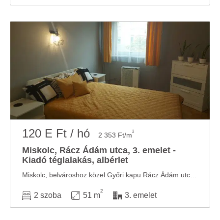
120 E Ft / hó
2
2 353 Ft/m
Miskolc, Rácz Ádám utca, 3. emelet -
Kiadó téglalakás, albérlet
Miskolc, belvároshoz közel Győri kapu Rácz Ádám utcában kellemes disztingvált környéken ...
2
2 szoba
51 m
3. emelet