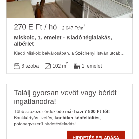
270 E Ft / hó
2
2 647 Ft/m
Miskolc, 1. emelet - Kiadó téglalakás,
albérlet
Kiadó Miskolc belvárosában, a Széchenyi István utcában, a Weidlich udvarban egy 1. emeleti, ...
2
3 szoba
102 m
1. emelet
Találj gyorsan vevőt vagy bérlőt
ingatlanodra!
Több százezer érdeklődő
már havi 7 800 Ft-tól!
Bankkártyás fizetés,
korlátlan képfeltöltés
,
pofonegyszerű hirdetésfeladás!
HIRDETÉS FELADÁSA