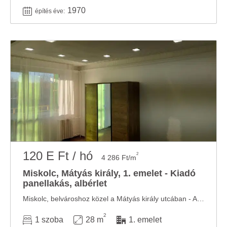
1970
építés éve:
120 E Ft / hó
2
4 286 Ft/m
Miskolc, Mátyás király, 1. emelet - Kiadó
panellakás, albérlet
Miskolc, belvároshoz közel a Mátyás király utcában - Alfi-val szemben - négyemeletes ...
2
1 szoba
28 m
1. emelet