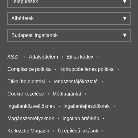
Települések
Albérletek
Budapesti ingatlanok
ÁSZF
Adatvédelem
Etikai kódex
Compliance politika
Korrupcióellenes politika
Etikai bejelentési
rendszer tájékoztató
Cookie kezelése
Médiaajánlat
Ingatlanközvetítőknek
Ingatlanfejlesztőknek
Magánszemélyeknek
Ingatlan ártérkép
Költözzbe Magazin
Új építésű lakások