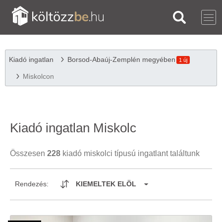
Kiadó ingatlan
Borsod-Abaúj-Zemplén megyében
1 új
Miskolcon
Kiadó ingatlan Miskolc
Összesen
228
kiadó miskolci típusú ingatlant találtunk
Rendezés:
KIEMELTEK ELÖL