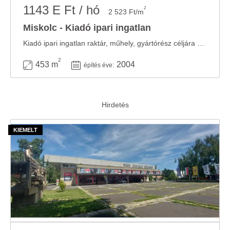
1143 E Ft / hó
2
2 523 Ft/m
Miskolc - Kiadó ipari ingatlan
Kiadó ipari ingatlan raktár, műhely, gyártórész céljára Ez az ingatlan elrendezése ...
2
453 m
2004
építés éve: