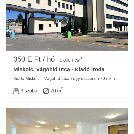
350 E Ft / hó
2
5 000 Ft/m
Miskolc, Vágóhíd utca - Kiadó iroda
Kiadó Miskolc – Vágóhíd utcán egy összesen 70 m² nagyságú iroda, 3 egymásból nyíló ...
2
3 szoba
70 m