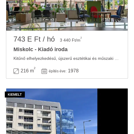
743 E Ft / hó
2
3 440 Ft/m
Miskolc - Kiadó iroda
Kitűnő elhelyezkedésű, újszerű esztétikai és műszaki állapotú, 216 nm-es ...
2
216 m
1978
építés éve: