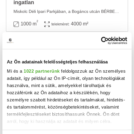
ingatlan
Miskolc Déli Ipari Parkjában, a Bogáncs utcán BÉRBEADÓ az alábbi paraméterekkel iroda és ...
2
1000 m
4000 m²
telekméret:
Az Ön adatainak felelősségteljes felhasználása
Mi és a
1022 partnerünk
feldolgozzuk az Ön személyes
adatait, így például az Ön IP-címét, olyan technológiákat
használva, mint a sütik, amelyekkel tárolhatjuk és
hozzáférünk az Ön adataihoz a készülékén, hogy
személyre szabott hirdetéseket és tartalmakat, hirdetés-
és tartalommérést, közönségbetekintéseket, valamint
230 E Ft / hó
2
3 833 Ft/m
termékfejlesztéseket biztosíthassunk Önnek. Ön dönt
Miskolc, Pesti - Kiadó iroda
arról, hogy ki használja az adatait és milyen célra.
Kiadó felújított iroda kiváló lokációval Miskolc déli részén – Pesti út Miskolc ...