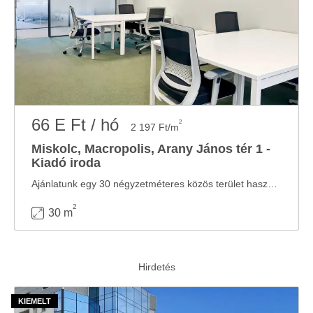
66 E Ft / hó
2
2 197 Ft/m
Miskolc, Macropolis, Arany János tér 1 -
Kiadó iroda
Ajánlatunk egy 30 négyzetméteres közös terület használatra érthető: bútorozott, ...
2
30 m