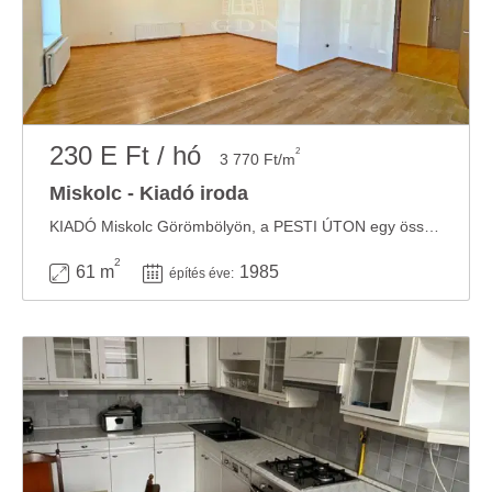
230 E Ft / hó
2
3 770 Ft/m
Miskolc - Kiadó iroda
KIADÓ Miskolc Görömbölyön, a PESTI ÚTON egy összesen 61 m2-es, földszinti ...
2
61 m
1985
építés éve: