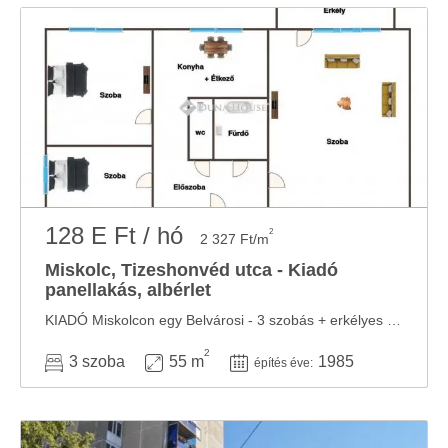
128 E Ft / hó
2
2 327 Ft/m
Miskolc, Tizeshonvéd utca - Kiadó
panellakás, albérlet
KIADÓ Miskolcon egy Belvárosi - 3 szobás + erkélyes - Panelprogramos - Magasföldszinti - ...
2
3 szoba
55 m
1985
építés éve: