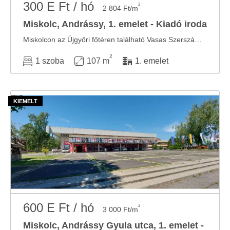
300 E Ft / hó
2
2 804 Ft/m
Miskolc, Andrássy, 1. emelet - Kiadó iroda
Miskolcon az Újgyőri főtéren található Vasas Szerszám Központ épületében, az emeleti ...
2
1 szoba
107 m
1. emelet
600 E Ft / hó
2
3 000 Ft/m
Miskolc, Andrássy Gyula utca, 1. emelet -