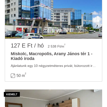
127 E Ft / hó
2
2 538 Ft/m
Miskolc, Macropolis, Arany János tér 1 -
Kiadó iroda
Ajánlatunk egy 10 négyzetméteres privát, bútorozott irodát tartalmaz 2 fő részére illetve ...
2
50 m