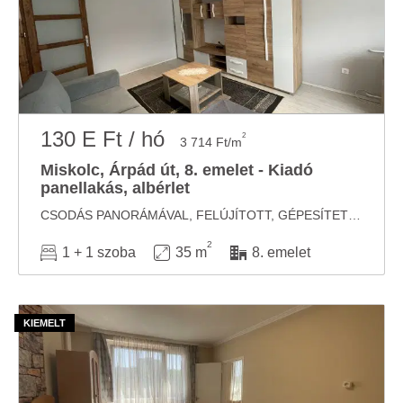
130 E Ft / hó
2
3 714 Ft/m
Miskolc, Árpád út, 8. emelet - Kiadó
panellakás, albérlet
CSODÁS PANORÁMÁVAL, FELÚJÍTOTT, GÉPESÍTETT, klimatizált, 35 nm modern lakás augusztus ...
2
1 + 1 szoba
35 m
8. emelet