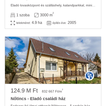
Eladó lovasközpont és szálláshely, kalandparkkal, mini állatkerttel, alpakafarmmal közel 5 ...
2
1 szoba
3000 m
4.9 ha
2005
telekméret:
építés éve:
124.9 M Ft
2
832 667 Ft/m
Nőtincs - Eladó családi ház
Fedezze fel álmai otthonát Nőtincsen – 5 szobás ház várja Önt a béke szigetén! Fedezze ...