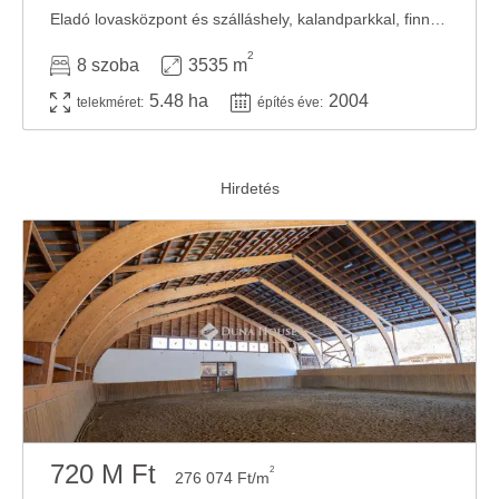
Eladó lovasközpont és szálláshely, kalandparkkal, finn rönkházzal, több mint 5 ha ...
2
8 szoba
3535 m
5.48 ha
2004
telekméret:
építés éve:
720 M Ft
2
276 074 Ft/m