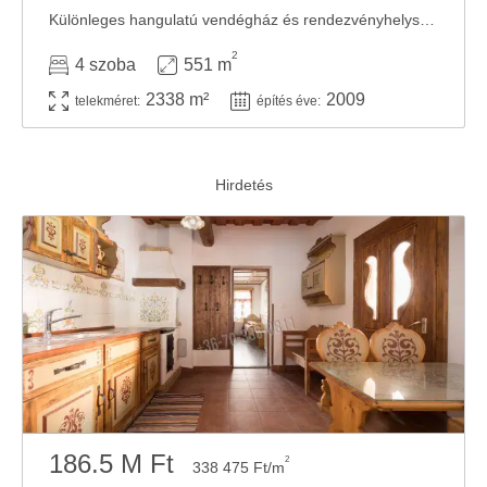
Különleges hangulatú vendégház és rendezvényhelyszín eladó Nőtincsen, a nógrádi dombok ...
2
4 szoba
551 m
2338 m²
2009
telekméret:
építés éve:
186.5 M Ft
2
338 475 Ft/m