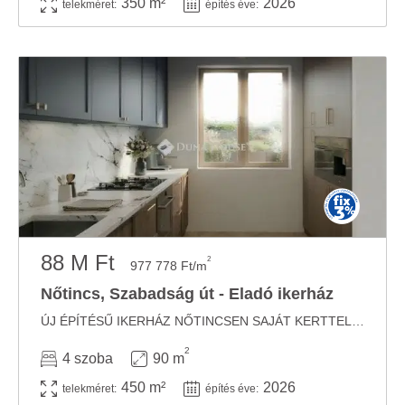
350 m²
2026
telekméret:
építés éve:
88 M Ft
2
977 778 Ft/m
Nőtincs, Szabadság út - Eladó ikerház
ÚJ ÉPÍTÉSŰ IKERHÁZ NŐTINCSEN SAJÁT KERTTEL, GARÁZZSAL, MODERN MŰSZAKI TARTALOMMAL ...
2
4 szoba
90 m
450 m²
2026
telekméret:
építés éve: