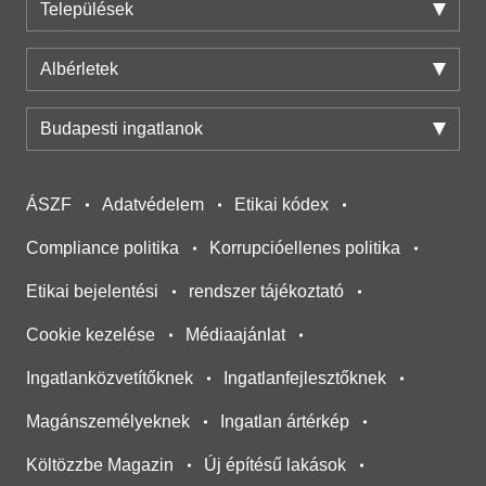
Települések
Albérletek
Budapesti ingatlanok
ÁSZF
Adatvédelem
Etikai kódex
Compliance politika
Korrupcióellenes politika
Etikai bejelentési
rendszer tájékoztató
Cookie kezelése
Médiaajánlat
Ingatlanközvetítőknek
Ingatlanfejlesztőknek
Magánszemélyeknek
Ingatlan ártérkép
Költözzbe Magazin
Új építésű lakások