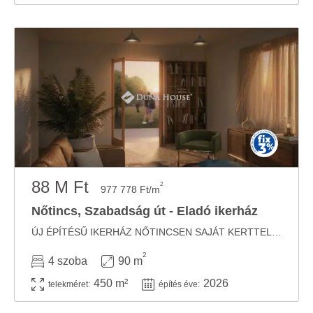
88 M Ft
2
977 778 Ft/m
Nőtincs, Szabadság út - Eladó ikerház
ÚJ ÉPÍTÉSŰ IKERHÁZ NŐTINCSEN SAJÁT KERTTEL, GARÁZZSAL, MODERN MŰSZAKI TARTALOMMAL ...
2
4 szoba
90 m
450 m²
2026
telekméret:
építés éve: