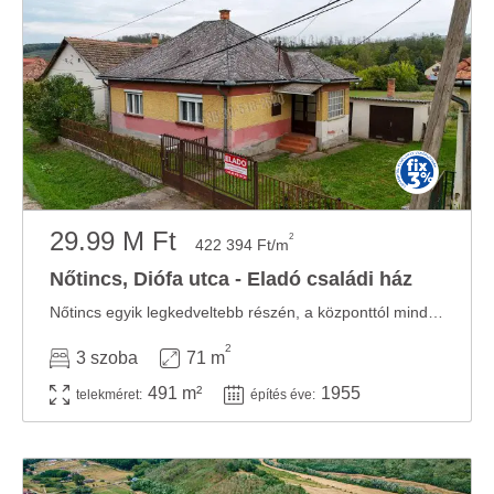
29.99 M Ft
2
422 394 Ft/m
Nőtincs, Diófa utca - Eladó családi ház
Nőtincs egyik legkedveltebb részén, a központtól mindössze néhány lépésre, a hangulatos ...
2
3 szoba
71 m
491 m²
1955
telekméret:
építés éve: