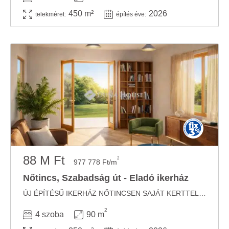
450 m²
2026
telekméret:
építés éve:
88 M Ft
2
977 778 Ft/m
Nőtincs, Szabadság út - Eladó ikerház
ÚJ ÉPÍTÉSŰ IKERHÁZ NŐTINCSEN SAJÁT KERTTEL, GARÁZZSAL, MODERN MŰSZAKI TARTALOMMAL ...
2
4 szoba
90 m