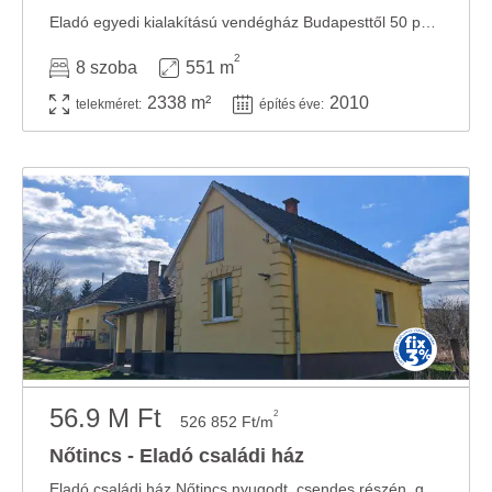
Eladó egyedi kialakítású vendégház Budapesttől 50 percre! Az épület a nógrádi dombok ...
2
8 szoba
551 m
2338 m²
2010
telekméret:
építés éve:
56.9 M Ft
2
526 852 Ft/m
Nőtincs - Eladó családi ház
Eladó családi ház Nőtincs nyugodt, csendes részén, gyönyörű panorámás környezetben. Az ...