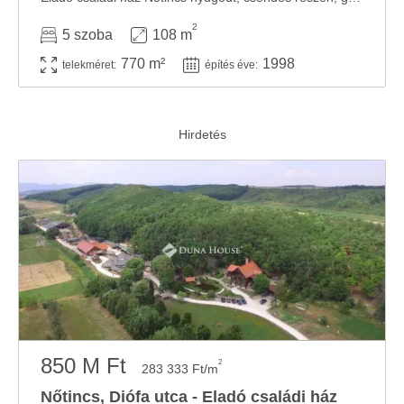
2
5 szoba
108 m
770 m²
1998
telekméret:
építés éve:
850 M Ft
2
283 333 Ft/m
Nőtincs, Diófa utca - Eladó családi ház