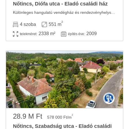
Nőtincs, Diófa utca - Eladó családi ház
Különleges hangulatú vendégház és rendezvényhelyszín eladó Nőtincsen, a nógrádi dombok ...
2
4 szoba
551 m
2338 m²
2009
telekméret:
építés éve:
28.9 M Ft
2
578 000 Ft/m
Nőtincs, Szabadság utca - Eladó családi