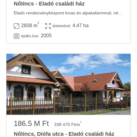
Nőtincs - Eladó családi ház
Eladó rendezvényközpont lovas és alpakafarmmal, népies jellegű melegkonyhával Budapesttől ...
2
2608 m
4.47 ha
telekméret:
2005
építés éve:
186.5 M Ft
2
338 475 Ft/m
Nőtincs, Diófa utca - Eladó családi ház