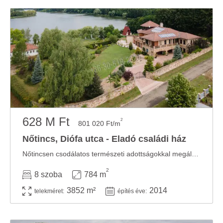
628 M Ft
2
801 020 Ft/m
Nőtincs, Diófa utca - Eladó családi ház
Nőtincsen csodálatos természeti adottságokkal megáldott festői környezetben, mindössze 50 ...
2
8 szoba
784 m
3852 m²
2014
telekméret:
építés éve: