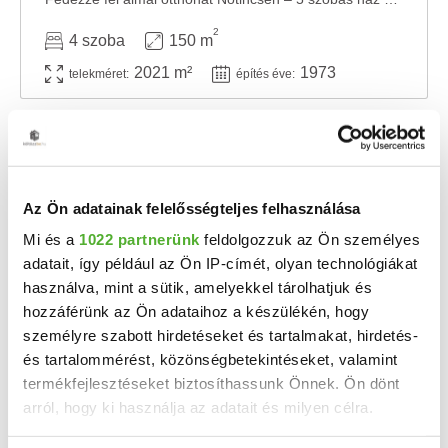
2
4 szoba
150 m
2021 m²
1973
telekméret:
építés éve:
Az Ön adatainak felelősségteljes felhasználása
Mi és a
1022 partnerünk
feldolgozzuk az Ön személyes
adatait, így például az Ön IP-címét, olyan technológiákat
használva, mint a sütik, amelyekkel tárolhatjuk és
hozzáférünk az Ön adataihoz a készülékén, hogy
személyre szabott hirdetéseket és tartalmakat, hirdetés-
37.99 M Ft
2
és tartalommérést, közönségbetekintéseket, valamint
342 252 Ft/m
termékfejlesztéseket biztosíthassunk Önnek. Ön dönt
Nőtincs - Eladó családi ház
arról, hogy ki használja az adatait és milyen célra.
Eladó panorámás családi ház Nőtincsen – tágas telekkel, nyári konyhával, dupla ...