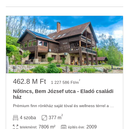
462.8 M Ft
2
1 227 586 Ft/m
Nőtincs, Bem József utca - Eladó családi
ház
Prémium finn rönkház saját tóval és wellness térrel a nógrádi dombok között – közel ...
2
4 szoba
377 m
7806 m²
2009
telekméret:
építés éve: