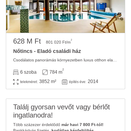
628 M Ft
2
801 020 Ft/m
Nőtincs - Eladó családi ház
Csodálatos panorámás környezetben luxus otthon eladó Nőtincsen! Ha szeretne minden nap egy ...
2
6 szoba
784 m
3852 m²
2014
telekméret:
építés éve:
Találj gyorsan vevőt vagy bérlőt
ingatlanodra!
Több százezer érdeklődő
már havi 7 800 Ft-tól!
Bankkártyás fizetés,
korlátlan képfeltöltés
,