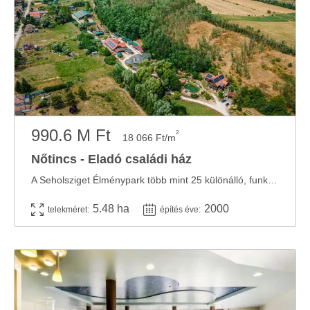
990.6 M Ft
2
18 066 Ft/m
Nőtincs - Eladó családi ház
A Seholsziget Élménypark több mint 25 különálló, funkcionálisan eltérő helyszínt foglal ...
5.48 ha
2000
telekméret:
építés éve: