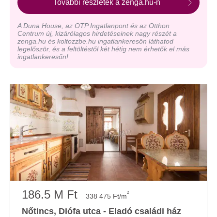
További részletek a zenga.hu-n
A Duna House, az OTP Ingatlanpont és az Otthon
Centrum új, kizárólagos hirdetéseinek nagy részét a
zenga.hu és koltozzbe.hu ingatlankeresőn láthatod
legelőször, és a feltöltéstől két hétig nem érhetők el más
ingatlankeresőn!
186.5 M Ft
2
338 475 Ft/m
Nőtincs, Diófa utca - Eladó családi ház