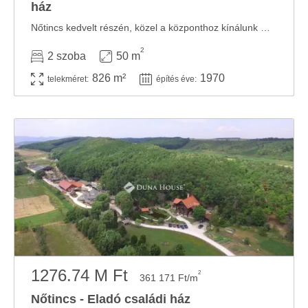
ház
Nőtincs kedvelt részén, közel a központhoz kínálunk megvételre egy melléképülettel, ...
2
2 szoba
50 m
826 m²
1970
telekméret:
építés éve:
1276.74 M Ft
2
361 171 Ft/m
Nőtincs - Eladó családi ház