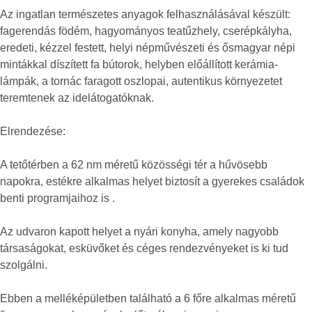
Az ingatlan természetes anyagok felhasználásával készült:
fagerendás födém, hagyományos teatűzhely, cserépkályha,
eredeti, kézzel festett, helyi népművészeti és ősmagyar népi
mintákkal díszített fa bútorok, helyben előállított kerámia-
lámpák, a tornác faragott oszlopai, autentikus környezetet
teremtenek az idelátogatóknak.
Elrendezése:
A tetőtérben a 62 nm méretű közösségi tér a hűvösebb
napokra, estékre alkalmas helyet biztosít a gyerekes családok
benti programjaihoz is .
Az udvaron kapott helyet a nyári konyha, amely nagyobb
társaságokat, esküvőket és céges rendezvényeket is ki tud
szolgálni.
Ebben a melléképületben található a 6 főre alkalmas méretű