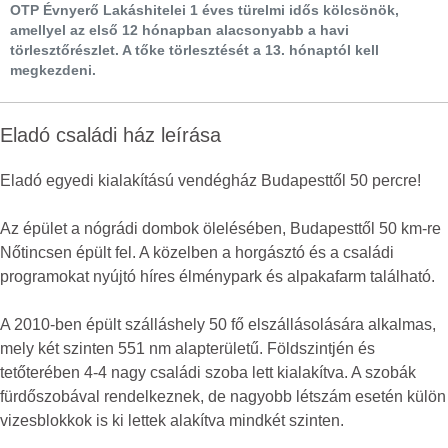
OTP Évnyerő Lakáshitelei 1 éves türelmi idős kölcsönök,
amellyel az első 12 hónapban alacsonyabb a havi
törlesztőrészlet. A tőke törlesztését a 13. hónaptól kell
megkezdeni.
Eladó családi ház leírása
Eladó egyedi kialakítású vendégház Budapesttől 50 percre!
Az épület a nógrádi dombok ölelésében, Budapesttől 50 km-re
Nőtincsen épült fel. A közelben a horgásztó és a családi
programokat nyújtó híres élménypark és alpakafarm található.
A 2010-ben épült szálláshely 50 fő elszállásolására alkalmas,
mely két szinten 551 nm alapterületű. Földszintjén és
tetőterében 4-4 nagy családi szoba lett kialakítva. A szobák
fürdőszobával rendelkeznek, de nagyobb létszám esetén külön
vizesblokkok is ki lettek alakítva mindkét szinten.