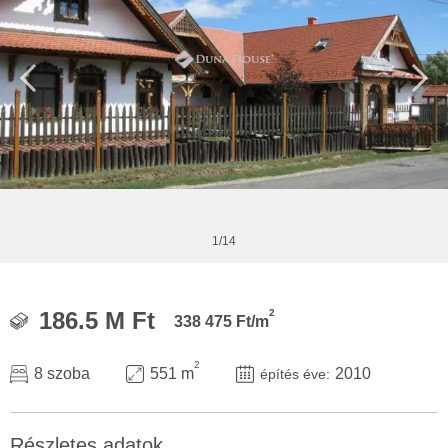
1/14
2
186.5 M Ft
338 475 Ft/m
2
8 szoba
551 m
2010
építés éve:
Részletes adatok