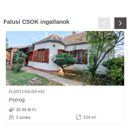
Falusi CSOK ingatlanok
ELADÓ CSALÁDI HÁZ
Porrog
30.99 M Ft
3 szoba
124 m²