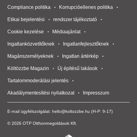
Compliance politika
Korrupcióellenes politika
Etikai bejelentési
rendszer tájékoztató
Cookie kezelése
Médiaajánlat
Ingatlanközvetítőknek
Ingatlanfejlesztőknek
Magánszemélyeknek
Ingatlan ártérkép
Költözzbe Magazin
Új építésű lakások
Tartalommoderálási jelentés
Akadálymentesítési nyilatkozat
Impresszum
E-mail ügyfélszolgálat:
hello@koltozzbe.hu
(H-P: 9-17)
© 2026 OTP Otthonmegoldások Kft.