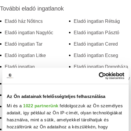
További eladó ingatlanok
Eladó ház Nőtincs
Eladó ingatlan Rétság
Eladó ingatlan Nagylóc
Eladó ingatlan Pásztó
Eladó ingatlan Tar
Eladó ingatlan Cered
Eladó ingatlan Litke
Eladó ingatlan Ecseg
Eladó ingatlan
Eladó ingatlan Dorogháza
Magyarnándor
Eladó ingatlan Szendehely
Eladó ingatlan Diósjenő
Eladó ingatlan Berkenye
Eladó ingatlan Szirák
Az Ön adatainak felelősségteljes felhasználása
Eladó ingatlan
Mi és a
1022 partnerünk
feldolgozzuk az Ön személyes
Eladó ingatlan Kétbodony
Mátraterenye
adatait, így például az Ön IP-címét, olyan technológiákat
Eladó ingatlan Szügy
Eladó ingatlan
használva, mint a sütik, amelyekkel tárolhatjuk és
Cserhátsurány
hozzáférünk az Ön adataihoz a készülékén, hogy
Eladó ingatlan