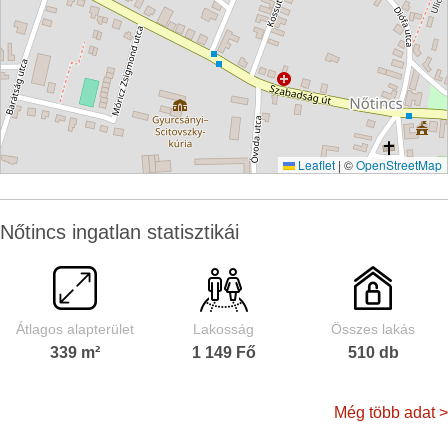
Leaflet
|
©
OpenStreetMap
Nőtincs ingatlan statisztikái
Átlagos alapterület
Lakosság
Összes lakás
339 m²
1 149 Fő
510 db
Még több adat >