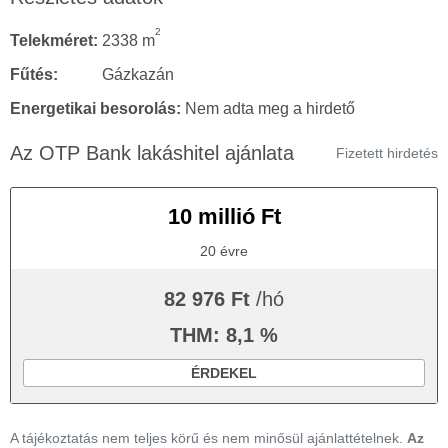
2
Telekméret:
2338 m
Fűtés:
Gázkazán
Energetikai besorolás:
Nem adta meg a hirdető
Az OTP Bank lakáshitel ajánlata
Fizetett hirdetés
10 millió Ft
20 évre
82 976 Ft
/hó
THM: 8,1 %
ÉRDEKEL
A tájékoztatás nem teljes körű és nem minősül ajánlattételnek.
Az