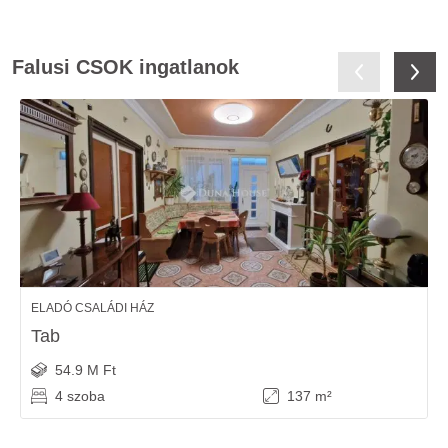
Falusi CSOK ingatlanok
ELADÓ CSALÁDI HÁZ
Tab
54.9 M Ft
4 szoba
137 m²