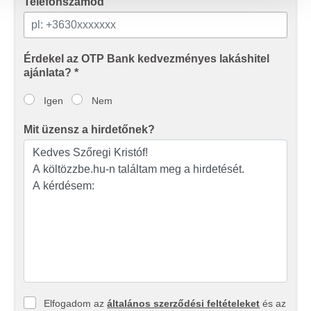
közösségi média-, hirdető- és elemező partnereinkkel
Telefonszámod
megosztjuk az Ön weboldalhasználatra vonatkozó
adatait, akik kombinálhatják az adatokat más olyan
adatokkal, amelyeket Ön adott meg számukra vagy az
Érdekel az OTP Bank kedvezményes lakáshitel
Ön által használt más szolgáltatásokból gyűjtöttek.
ajánlata? *
Igen
Nem
Mit üzensz a hirdetőnek?
Elfogadom az
általános szerződési feltételeket
és az