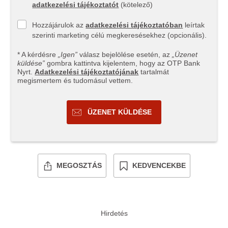
adatkezelési tájékoztatót
(kötelező)
Hozzájárulok az
adatkezelési tájékoztatóban
leírtak
szerinti marketing célú megkeresésekhez (opcionális).
* A kérdésre
„Igen”
válasz bejelölése esetén, az
„Üzenet
küldése”
gombra kattintva kijelentem, hogy az OTP Bank
Nyrt.
Adatkezelési tájékoztatójának
tartalmát
megismertem és tudomásul vettem.
ÜZENET KÜLDÉSE
MEGOSZTÁS
KEDVENCEKBE