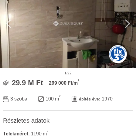
1/22
2
29.9 M Ft
299 000 Ft/m
2
3 szoba
100 m
1970
építés éve:
Részletes adatok
2
Telekméret:
1190 m