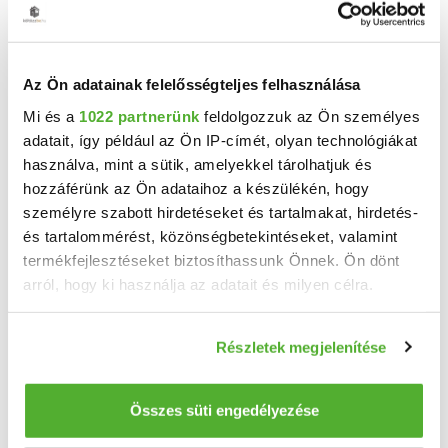
TELEFONSZÁM FELFEDÉSE
+36 1 690
Az Ön adatainak felelősségteljes felhasználása
Mi és a
1022 partnerünk
feldolgozzuk az Ön személyes
Bolyós Márta Jusztina
adatait, így például az Ön IP-címét, olyan technológiákat
Duna House Szent István tér
használva, mint a sütik, amelyekkel tárolhatjuk és
hozzáférünk az Ön adataihoz a készülékén, hogy
személyre szabott hirdetéseket és tartalmakat, hirdetés-
és tartalommérést, közönségbetekintéseket, valamint
Neved
termékfejlesztéseket biztosíthassunk Önnek. Ön dönt
arról, hogy ki használja az adatait és milyen célra.
Email címed
Ha engedélyezi, a következőt is meg szeretnénk tenni:
Részletek megjelenítése
Információgyűjtés az Ön földrajzi elhelyezkedéséről
pár méteres pontossággal
Az Ön készülékén beazonosítása annak konkrét
Telefonszámod
Összes süti engedélyezése
tulajdonságainak (ujjlenyomat) aktív ellenőrzésével