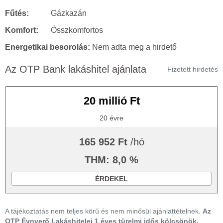
Fűtés:
Gázkazán
Komfort:
Összkomfortos
Energetikai besorolás:
Nem adta meg a hirdető
Az OTP Bank lakáshitel ajánlata
Fizetett hirdetés
20 millió Ft
20 évre
165 952 Ft
/hó
THM: 8,0 %
ÉRDEKEL
A tájékoztatás nem teljes körű és nem minősül ajánlattételnek.
Az
OTP Évnyerő Lakáshitelei 1 éves türelmi idős kölcsönök,