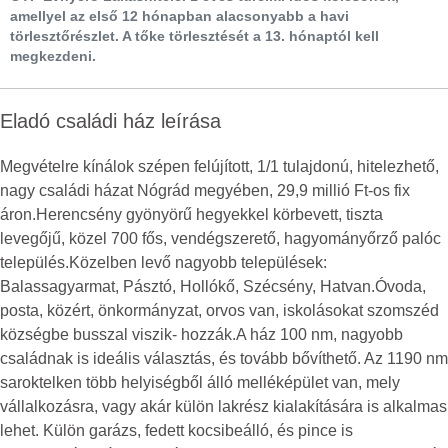
amellyel az első 12 hónapban alacsonyabb a havi
törlesztőrészlet. A tőke törlesztését a 13. hónaptól kell
megkezdeni.
Eladó családi ház leírása
Megvételre kínálok szépen felújított, 1/1 tulajdonú, hitelezhető,
nagy családi házat Nógrád megyében, 29,9 millió Ft-os fix
áron.Herencsény gyönyörű hegyekkel körbevett, tiszta
levegőjű, közel 700 fős, vendégszerető, hagyományőrző palóc
település.Közelben levő nagyobb települések:
Balassagyarmat, Pásztó, Hollókő, Szécsény, Hatvan.Óvoda,
posta, közért, önkormányzat, orvos van, iskolásokat szomszéd
községbe busszal viszik- hozzák.A ház 100 nm, nagyobb
családnak is ideális választás, és tovább bővíthető. Az 1190 nm
saroktelken több helyiségből álló melléképület van, mely
vállalkozásra, vagy akár külön lakrész kialakítására is alkalmas
lehet. Külön garázs, fedett kocsibeálló, és pince is