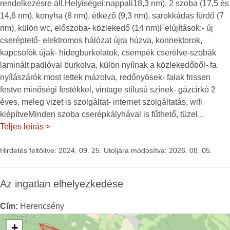
rendelkezésre áll.Helyiségei:nappali18,3 nm), 2 szoba (17,5 és
14,6 nm), konyha (8 nm), étkező (9,3 nm), sarokkádas fürdő (7
nm), külön wc, előszoba- közlekedő (14 nm)Felújítások:- új
cseréptető- elektromos hálózat újra húzva, konnektorok,
kapcsolók újak- hidegburkolatok, csempék cserélve-szobák
laminált padlóval burkolva, külön nyílnak a közlekedőből- fa
nyílászárók most lettek mázolva, redőnyösek- falak frissen
festve minőségi festékkel, vintage stílusú színek- gázcirkó 2
éves, meleg vizet is szolgáltat- internet szolgáltatás, wifi
kiépítveMinden szoba cserépkályhával is fűthető, tüzel
...
Teljes leírás >
Hirdetés feltöltve: 2024. 09. 25. Utoljára módosítva: 2026. 08. 05.
Az ingatlan elhelyezkedése
Cím:
Herencsény
+