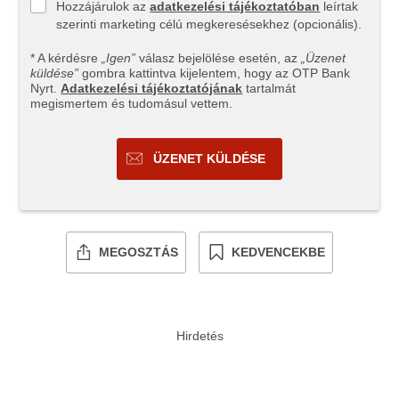
Hozzájárulok az
adatkezelési tájékoztatóban
leírtak
szerinti marketing célú megkeresésekhez (opcionális).
* A kérdésre
„Igen”
válasz bejelölése esetén, az
„Üzenet
küldése”
gombra kattintva kijelentem, hogy az OTP Bank
Nyrt.
Adatkezelési tájékoztatójának
tartalmát
megismertem és tudomásul vettem.
ÜZENET KÜLDÉSE
MEGOSZTÁS
KEDVENCEKBE