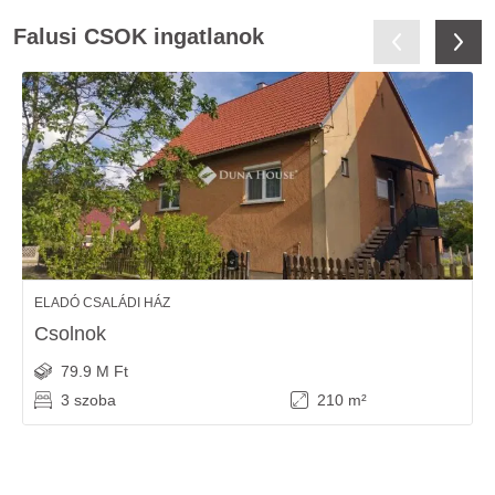
Falusi CSOK ingatlanok
ELADÓ CSALÁDI HÁZ
Csolnok
79.9 M Ft
3 szoba
210 m²