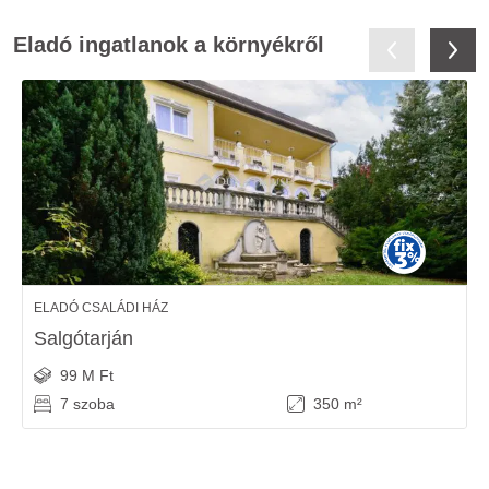
Eladó ingatlanok a környékről
ELADÓ CSALÁDI HÁZ
Salgótarján
99 M Ft
7 szoba
350 m²