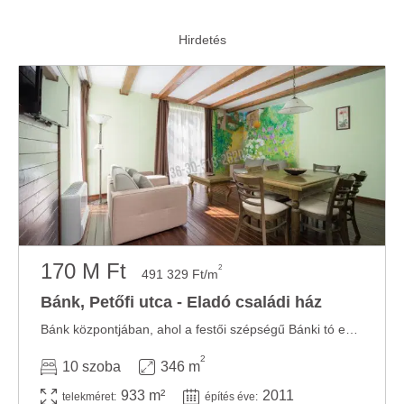
Ön által használt más szolgáltatásokból gyűjtöttek.
170 M Ft
2
491 329 Ft/m
Bánk, Petőfi utca - Eladó családi ház
Bánk központjában, ahol a festői szépségű Bánki tó egy karnyújtásnyira található ...
2
10 szoba
346 m
933 m²
2011
telekméret:
építés éve: