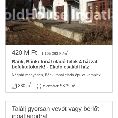
420 M Ft
2
1 105 263 Ft/m
Bánk, Bánki-tónál eladó telek 4 házzal
befektetőknek! - Eladó családi ház
Nógrád megyében, Bánki-tónál eladó épület-komplexum! Kiváló befektetési lehetőség! ...
2
380 m
5875 m²
telekméret:
Találj gyorsan vevőt vagy bérlőt
ingatlanodra!