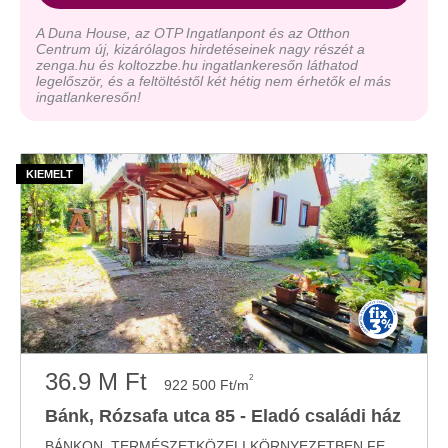
A Duna House, az OTP Ingatlanpont és az Otthon
Centrum új, kizárólagos hirdetéseinek nagy részét a
zenga.hu és koltozzbe.hu ingatlankeresőn láthatod
legelőször, és a feltöltéstől két hétig nem érhetők el más
ingatlankeresőn!
36.9 M Ft
2
922 500 Ft/m
Bánk, Rózsafa utca 85 - Eladó családi ház
BÁNKON, TERMÉSZETKÖZELI KÖRNYEZETBEN FELÚJÍTOTT HÉTVÉGI HÁZ ELADÓ! Nógrád megye egyik ...