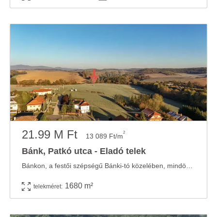
21.99 M Ft
2
13 089 Ft/m
Bánk, Patkó utca - Eladó telek
Bánkon, a festői szépségű Bánki-tó közelében, mindössze 900 méterre a parttól eladó ...
1680 m²
telekméret: