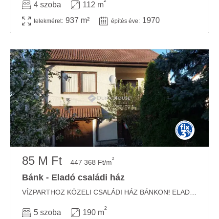
2
4 szoba
112 m
937 m²
1970
telekméret:
építés éve:
85 M Ft
2
447 368 Ft/m
Bánk - Eladó családi ház
VÍZPARTHOZ KÖZELI CSALÁDI HÁZ BÁNKON! ELADÓ BÁNKON, 190 m2 lakóterületű, 5 szobás, 2 ...
2
5 szoba
190 m