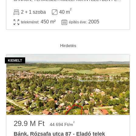
2
2 + 1 szoba
40 m
450 m²
2005
telekméret:
építés éve:
29.9 M Ft
2
44 694 Ft/m
Bánk, Rózsafa utca 87 - Eladó telek