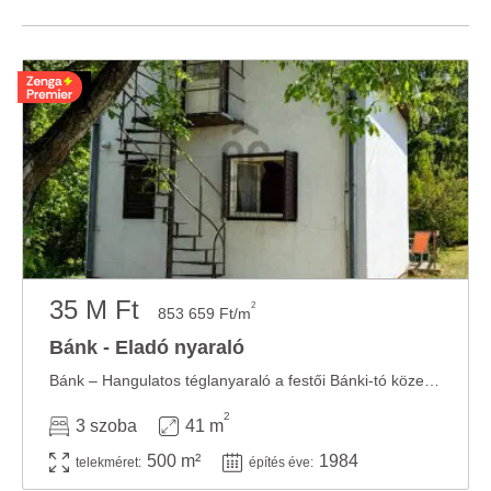
35 M Ft
2
853 659 Ft/m
Bánk - Eladó nyaraló
Bánk – Hangulatos téglanyaraló a festői Bánki-tó közelében! Az ingatlan jellemzői: 41 ...
2
3 szoba
41 m
500 m²
1984
telekméret:
építés éve: