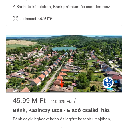
A Bánki-tó közelében, Bánk prémium és csendes részén kínáljuk megvételre ezt a 669 ...
669 m²
telekméret:
45.99 M Ft
2
410 625 Ft/m
Bánk, Kazinczy utca - Eladó családi ház
Bánk egyik legkedveltebb és legértékesebb utcájában, a festői szépségű Bánki-tótól ...