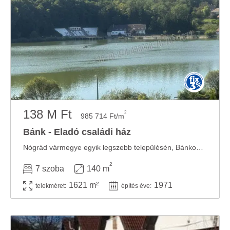
138 M Ft
2
985 714 Ft/m
Bánk - Eladó családi ház
Nógrád vármegye egyik legszebb településén, Bánkon kitűnő adottságú, panorámás telket ...
2
7 szoba
140 m
1621 m²
1971
telekméret:
építés éve: