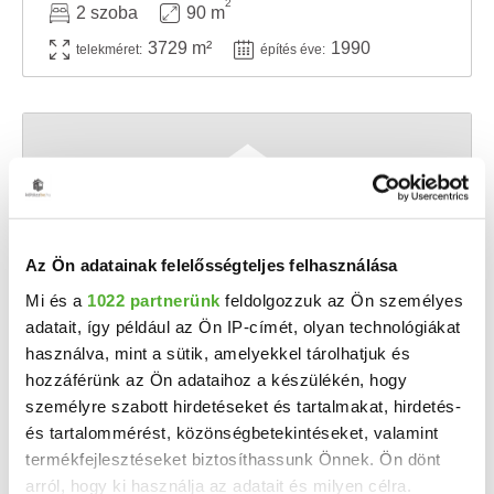
2
2 szoba
90 m
3729 m²
1990
telekméret:
építés éve:
Az Ön adatainak felelősségteljes felhasználása
Mi és a
1022 partnerünk
feldolgozzuk az Ön személyes
adatait, így például az Ön IP-címét, olyan technológiákat
használva, mint a sütik, amelyekkel tárolhatjuk és
9 M Ft
2
927 Ft/m
hozzáférünk az Ön adataihoz a készülékén, hogy
Bánk, Külterület - Eladó telek
személyre szabott hirdetéseket és tartalmakat, hirdetés-
és tartalommérést, közönségbetekintéseket, valamint
Bánkon vált eladóvá egy 9708m2-es, belterülethez közeli telek, mely többféle lehetőséget ...
termékfejlesztéseket biztosíthassunk Önnek. Ön dönt
9708 m²
telekméret:
arról, hogy ki használja az adatait és milyen célra.