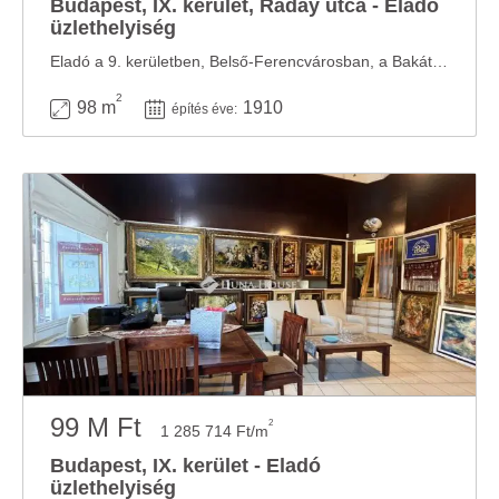
Budapest, IX. kerület, Ráday utca - Eladó
üzlethelyiség
Eladó a 9. kerületben, Belső-Ferencvárosban, a Bakáts tér és a Boráros tér között, a ...
2
98 m
1910
építés éve:
99 M Ft
2
1 285 714 Ft/m
Budapest, IX. kerület - Eladó
üzlethelyiség