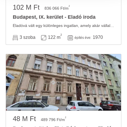
megosztjuk az Ön weboldalhasználatra vonatkozó
102 M Ft
2
836 066 Ft/m
adatait, akik kombinálhatják az adatokat más olyan
adatokkal, amelyeket Ön adott meg számukra vagy az
Budapest, IX. kerület - Eladó iroda
Ön által használt más szolgáltatásokból gyűjtöttek.
Eladóvá vált egy különleges ingatlan, amely akár vállalkozás céljára is kiváló ...
2
3 szoba
122 m
1970
építés éve:
48 M Ft
2
489 796 Ft/m