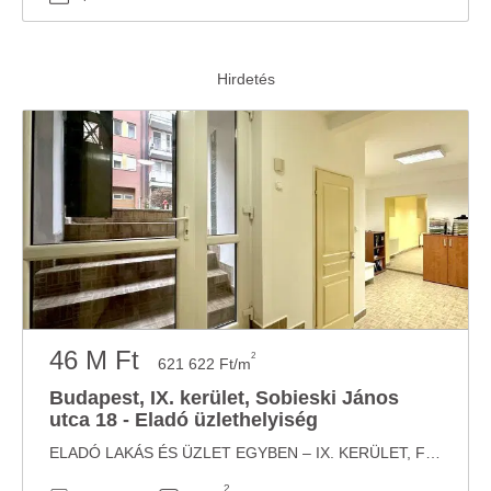
46 M Ft
2
621 622 Ft/m
Budapest, IX. kerület, Sobieski János
utca 18 - Eladó üzlethelyiség
ELADÓ LAKÁS ÉS ÜZLET EGYBEN – IX. KERÜLET, FREKVENTÁLT HELYEN! Eladó a dinamikusan ...
2