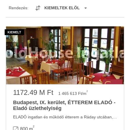
Rendezés:
KIEMELTEK ELÖL
1172.49 M Ft
2
1 465 613 Ft/m
Budapest, IX. kerület, ÉTTEREM ELADÓ -
Eladó üzlethelyiség
ELADÓ ingatlan és működő étterem a Ráday utcában, Budapest IX. kerületében Eladásra ...
2
800 m