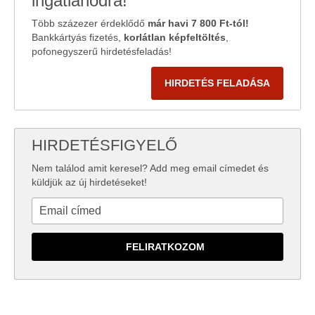
ingatlanodra!
Több százezer érdeklődő
már havi 7 800 Ft-tól!
Bankkártyás fizetés,
korlátlan képfeltöltés
,
pofonegyszerű hirdetésfeladás!
HIRDETÉS FELADÁSA
HIRDETÉSFIGYELŐ
Nem találod amit keresel? Add meg email címedet és
küldjük az új hirdetéseket!