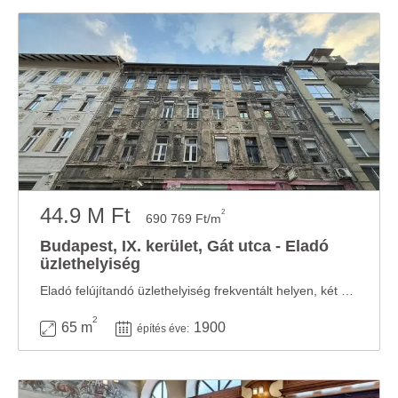
44.9 M Ft
2
690 769 Ft/m
Budapest, IX. kerület, Gát utca - Eladó
üzlethelyiség
Eladó felújítandó üzlethelyiség frekventált helyen, két utcai bejárattal! Eladásra ...
2
65 m
1900
építés éve: