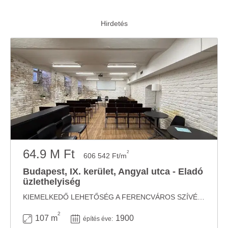
64.9 M Ft
2
606 542 Ft/m
Budapest, IX. kerület, Angyal utca - Eladó
üzlethelyiség
KIEMELKEDŐ LEHETŐSÉG A FERENCVÁROS SZÍVÉBEN – 107 NM-ES ÜLETHELYISÉG AZ ANGYAL UTCÁBAN! ...
2
107 m
1900
építés éve: