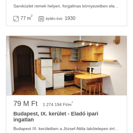
Saroküzlet remek helyen, forgalmas környezetben eladó Nagy forgalmú Üllői úton, Nagyvárad ...
2
77 m
1930
építés éve:
79 M Ft
2
1 274 194 Ft/m
Budapest, IX. kerület - Eladó ipari
ingatlan
Budapest IX. kerületben a József Attila lakótelepen értékesítésre kínálok egy 7. emeleti ...