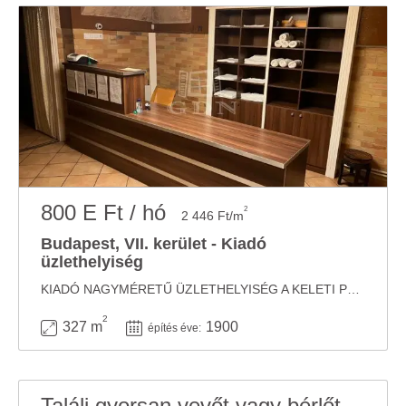
800 E Ft / hó
2
2 446 Ft/m
Budapest, VII. kerület - Kiadó
üzlethelyiség
KIADÓ NAGYMÉRETŰ ÜZLETHELYISÉG A KELETI PÁLYAUDVAR KÖZELÉBEN AZONNAL!!! A Keleti ...
2
327 m
1900
építés éve:
Találj gyorsan vevőt vagy bérlőt