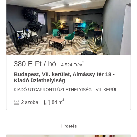
380 E Ft / hó
2
4 524 Ft/m
Budapest, VII. kerület, Almássy tér 18 -
Kiadó üzlethelyiség
KIADÓ UTCAFRONTI ÜZLETHELYISÉG - VII. KERÜLET 2 INGATLAN EGYBEN Kiadó a VII. kerületben, az ...
2
2 szoba
84 m