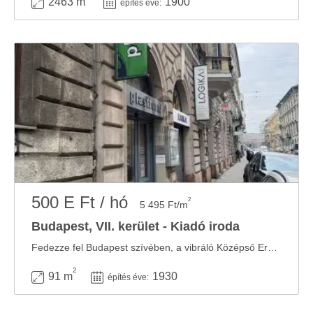
2463 m
1900
építés éve:
500 E Ft / hó
2
5 495 Ft/m
Budapest, VII. kerület - Kiadó iroda
Fedezze fel Budapest szívében, a vibráló Középső Erzsébetvárosban található, kiváló ...
2
91 m
1930
építés éve: