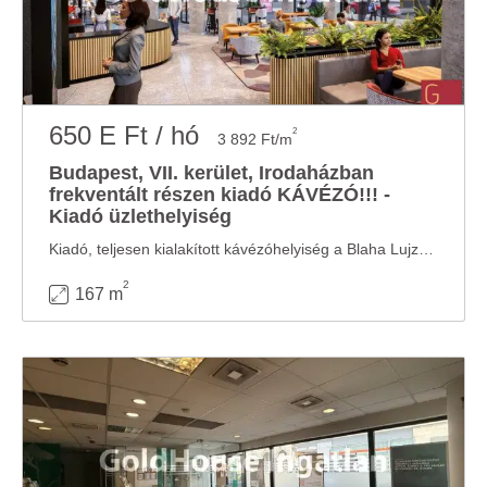
650 E Ft / hó
2
3 892 Ft/m
Budapest, VII. kerület, Irodaházban
frekventált részen kiadó KÁVÉZÓ!!! -
Kiadó üzlethelyiség
Kiadó, teljesen kialakított kávézóhelyiség a Blaha Lujza téren! A Blaha Lujza tér egyik ...
2
167 m