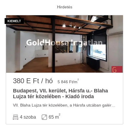
380 E Ft / hó
2
5 846 Ft/m
Budapest, VII. kerület, Hársfa u.- Blaha
Lujza tér közelében - Kiadó iroda
VII. Blaha Lujza tér közelében, a Hársfa utcában galériás üzlethelyiség kiadó Barber ...
2
4 szoba
65 m