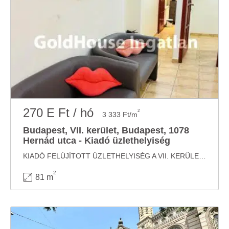
270 E Ft / hó
2
3 333 Ft/m
Budapest, VII. kerület, Budapest, 1078
Hernád utca - Kiadó üzlethelyiség
KIADÓ FELÚJÍTOTT ÜZLETHELYISÉG A VII. KERÜLETBEN, HERNÁD UTCA Budapest VII. kerületének ...
2
81 m