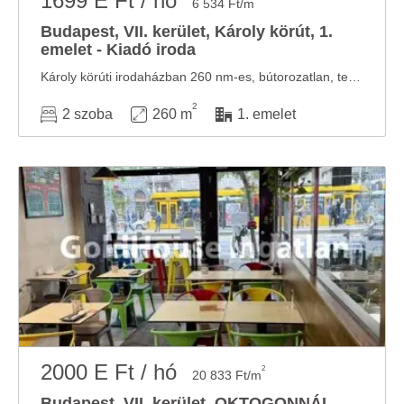
1699 E Ft / hó
6 534 Ft/m
Budapest, VII. kerület, Károly körút, 1.
emelet - Kiadó iroda
Károly körúti irodaházban 260 nm-es, bútorozatlan, teraszos iroda kiadó Ez a modern, 1. ...
2
2 szoba
260 m
1. emelet
2000 E Ft / hó
2
20 833 Ft/m
Budapest, VII. kerület, OKTOGONNÁL