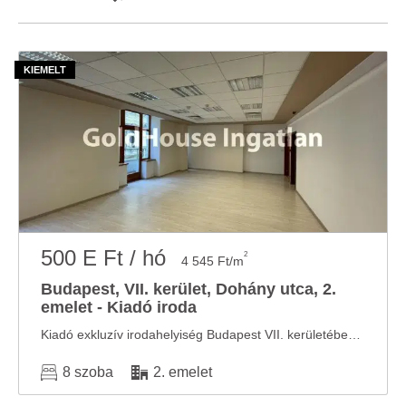
500 E Ft / hó
2
4 545 Ft/m
Budapest, VII. kerület, Dohány utca, 2.
emelet - Kiadó iroda
Kiadó exkluzív irodahelyiség Budapest VII. kerületében, a Dohány utcában! Az irodahelyiség ...
8 szoba
2. emelet