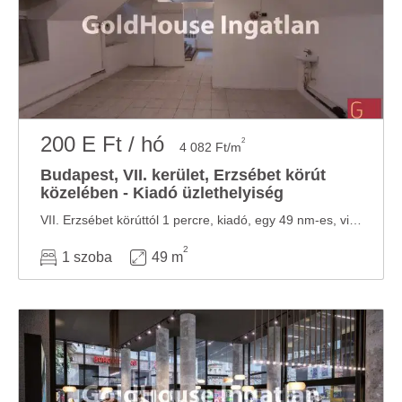
200 E Ft / hó
2
4 082 Ft/m
Budapest, VII. kerület, Erzsébet körút
közelében - Kiadó üzlethelyiség
VII. Erzsébet körúttól 1 percre, kiadó, egy 49 nm-es, világos, utcai ablakokkal rendelkező ...
2
1 szoba
49 m