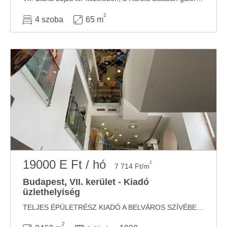
2
4 szoba
65 m
19000 E Ft / hó
2
7 714 Ft/m
Budapest, VII. kerület - Kiadó
üzlethelyiség
TELJES ÉPÜLETRÉSZ KIADÓ A BELVÁROS SZÍVÉBEN Összesen 4 szint (-1 / 0 / 1 / 2) Teljes ...
2