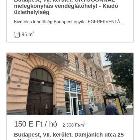
melegkonyhás vendéglátóhely! - Kiadó
üzlethelyiség
Kivételes lehetőség Budapest egyik LEGFREKVENTÁLTABB és legismertebb belvárosi ...
2
96 m
150 E Ft / hó
2
2 308 Ft/m
Budapest, VII. kerület, Damjanich utca 25