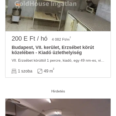
200 E Ft / hó
2
4 082 Ft/m
Budapest, VII. kerület, Erzsébet körút
közelében - Kiadó üzlethelyiség
VII. Erzsébet körúttól 1 percre, kiadó, egy 49 nm-es, világos, utcai ablakokkal rendelkező ...
2
1 szoba
49 m