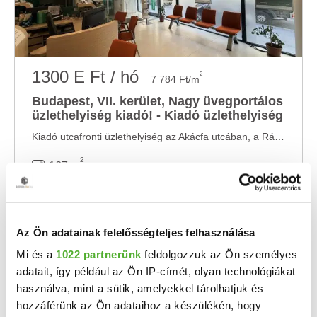
1300 E Ft / hó
2
7 784 Ft/m
Budapest, VII. kerület, Nagy üvegportálos
üzlethelyiség kiadó! - Kiadó üzlethelyiség
Kiadó utcafronti üzlethelyiség az Akácfa utcában, a Rákóczi úttól néhány lépésre! Az ...
2
167 m
Az Ön adatainak felelősségteljes felhasználása
Mi és a
1022 partnerünk
feldolgozzuk az Ön személyes
adatait, így például az Ön IP-címét, olyan technológiákat
használva, mint a sütik, amelyekkel tárolhatjuk és
hozzáférünk az Ön adataihoz a készülékén, hogy