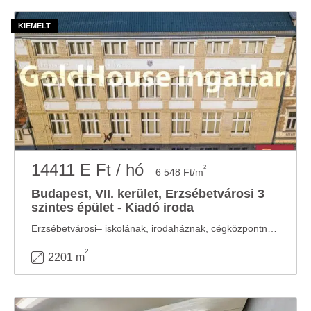
14411 E Ft / hó
2
6 548 Ft/m
Budapest, VII. kerület, Erzsébetvárosi 3
szintes épület - Kiadó iroda
Erzsébetvárosi– iskolának, irodaháznak, cégközpontnak alkalmas felújított épület ...
2
2201 m