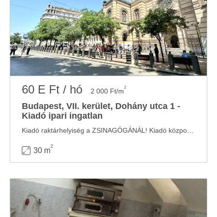
60 E Ft / hó
2
2 000 Ft/m
Budapest, VII. kerület, Dohány utca 1 -
Kiadó ipari ingatlan
Kiadó raktárhelyiség a ZSINAGÓGÁNÁL! Kiadó központi helyen, közvetlenül a Zsinagógával ...
2
30 m