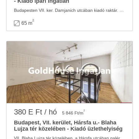
- Kiadó ipari ingatlan
Budapesten VII. ker. Damjanich utcában kiadó raktár. Összesen 65 m2, belmagassága kb. 2 ...
2
65 m
380 E Ft / hó
2
5 846 Ft/m
Budapest, VII. kerület, Hársfa u.- Blaha
Lujza tér közelében - Kiadó üzlethelyiség
VII. Blaha Lujza tér közelében, a Hársfa utcában galériás üzlethelyiség kiadó Barber ...