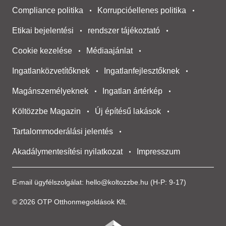
Compliance politika
Korrupcióellenes politika
Etikai bejelentési
rendszer tájékoztató
Cookie kezelése
Médiaajánlat
Ingatlanközvetítőknek
Ingatlanfejlesztőknek
Magánszemélyeknek
Ingatlan ártérkép
Költözzbe Magazin
Új építésű lakások
Tartalommoderálási jelentés
Akadálymentesítési nyilatkozat
Impresszum
E-mail ügyfélszolgálat:
hello@koltozzbe.hu
(H-P: 9-17)
© 2026 OTP Otthonmegoldások Kft.