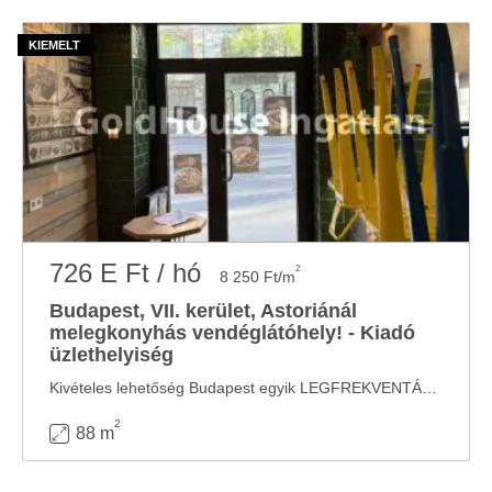
726 E Ft / hó
2
8 250 Ft/m
Budapest, VII. kerület, Astoriánál
melegkonyhás vendéglátóhely! - Kiadó
üzlethelyiség
Kivételes lehetőség Budapest egyik LEGFREKVENTÁLTABB és legismertebb belvárosi ...
2
88 m