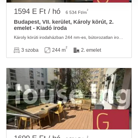
megosztjuk az Ön weboldalhasználatra vonatkozó
1594 E Ft / hó
2
6 534 Ft/m
adatait, akik kombinálhatják az adatokat más olyan
Budapest, VII. kerület, Károly körút, 2.
adatokkal, amelyeket Ön adott meg számukra vagy az
emelet - Kiadó iroda
Ön által használt más szolgáltatásokból gyűjtöttek.
Károly körúti irodaházban 244 nm-es, bútorozatlan iroda kiadó Az Asbóth utcai szárny 2. ...
2
3 szoba
244 m
2. emelet
2