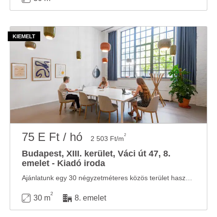
75 E Ft / hó
2
2 503 Ft/m
Budapest, XIII. kerület, Váci út 47, 8.
emelet - Kiadó iroda
Ajánlatunk egy 30 négyzetméteres közös terület használatra érthető: bútorozott, ...
2
30 m
8. emelet