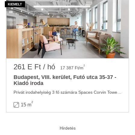
261 E Ft / hó
2
17 387 Ft/m
Budapest, VIII. kerület, Futó utca 35-37 -
Kiadó iroda
Privát irodahelyiség 3 fő számára Spaces Corvin Towers központban Produktív munkaterület 3 ...
2
15 m