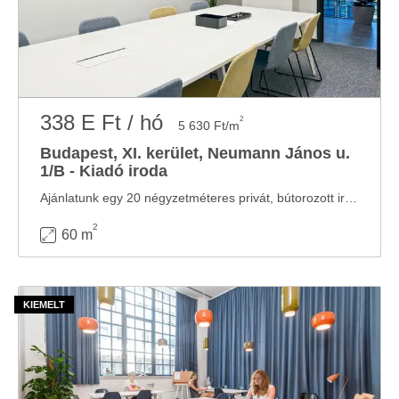
338 E Ft / hó
2
5 630 Ft/m
Budapest, XI. kerület, Neumann János u.
1/B - Kiadó iroda
Ajánlatunk egy 20 négyzetméteres privát, bútorozott irodát tartalmaz 4 fő részére illetve ...
2
60 m