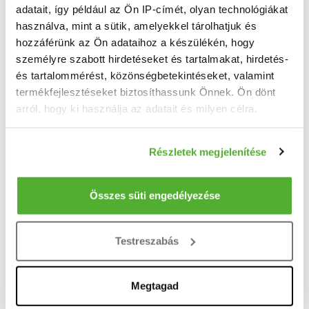
adatait, így például az Ön IP-címét, olyan technológiákat
használva, mint a sütik, amelyekkel tárolhatjuk és
167 E Ft / hó
hozzáférünk az Ön adataihoz a készülékén, hogy
2
3 338 Ft/m
személyre szabott hirdetéseket és tartalmakat, hirdetés-
Budapest, IX. kerület, Soroksári út 44.2ik
és tartalommérést, közönségbetekintéseket, valamint
emelet, 10 felett - Kiadó iroda
termékfejlesztéseket biztosíthassunk Önnek. Ön dönt
Ajánlatunk egy 10 négyzetméteres privát, bútorozott irodát tartalmaz 2 fő részére illetve ...
arról, hogy ki használja az adatait és milyen célra.
2
50 m
10 felett
Ha engedélyezi, a következőt is meg szeretnénk tenni:
Részletek megjelenítése
Információgyűjtés az Ön földrajzi elhelyezkedéséről
pár méteres pontossággal
Az Ön készülékén beazonosítása annak konkrét
Összes süti engedélyezése
tulajdonságainak (ujjlenyomat) aktív ellenőrzésével
Tudjon meg többet személyes adatainak feldolgozási
Testreszabás
módjairól és adja meg preferenciáit a
Részletek
pontban
. Bármikor módosíthatja vagy visszavonhatja a
Sütinyilatkozathoz való hozzájárulását.
Megtagad