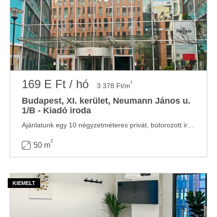
169 E Ft / hó
2
3 378 Ft/m
Budapest, XI. kerület, Neumann János u.
1/B - Kiadó iroda
Ajánlatunk egy 10 négyzetméteres privát, bútorozott irodát tartalmaz 2 fő részére illetve ...
2
50 m