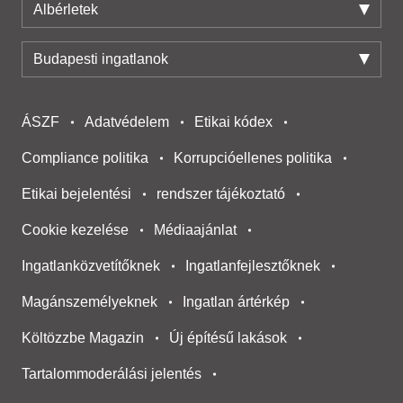
Albérletek
Budapesti ingatlanok
ÁSZF
Adatvédelem
Etikai kódex
Compliance politika
Korrupcióellenes politika
Etikai bejelentési
rendszer tájékoztató
Cookie kezelése
Médiaajánlat
Ingatlanközvetítőknek
Ingatlanfejlesztőknek
Magánszemélyeknek
Ingatlan ártérkép
Költözzbe Magazin
Új építésű lakások
Tartalommoderálási jelentés