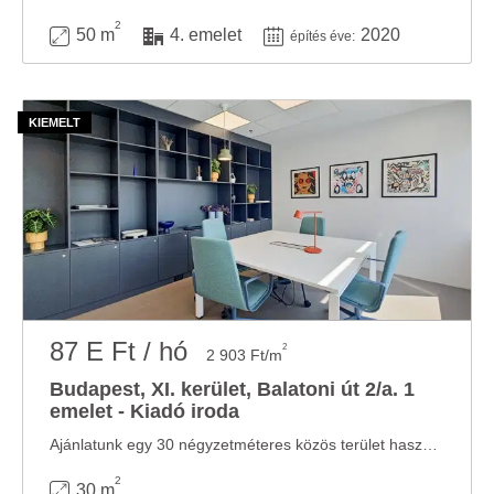
2
50 m
4. emelet
2020
építés éve:
87 E Ft / hó
2
2 903 Ft/m
Budapest, XI. kerület, Balatoni út 2/a. 1
emelet - Kiadó iroda
Ajánlatunk egy 30 négyzetméteres közös terület használatra érthető: bútorozott, ...
2
30 m