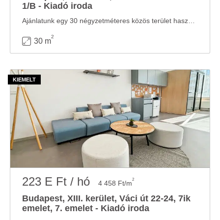
1/B - Kiadó iroda
Ajánlatunk egy 30 négyzetméteres közös terület használatra érthető: bútorozott, ...
2
30 m
223 E Ft / hó
2
4 458 Ft/m
Budapest, XIII. kerület, Váci út 22-24, 7ik
emelet, 7. emelet - Kiadó iroda