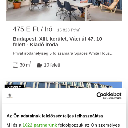
475 E Ft / hó
2
15 823 Ft/m
Budapest, XIII. kerület, Váci út 47, 10
felett - Kiadó iroda
Privát irodahelyiség 5 fő számára Spaces White House központban Világos és inspiráló ...
2
30 m
10 felett
Az Ön adatainak felelősségteljes felhasználása
Mi és a
1022 partnerünk
feldolgozzuk az Ön személyes