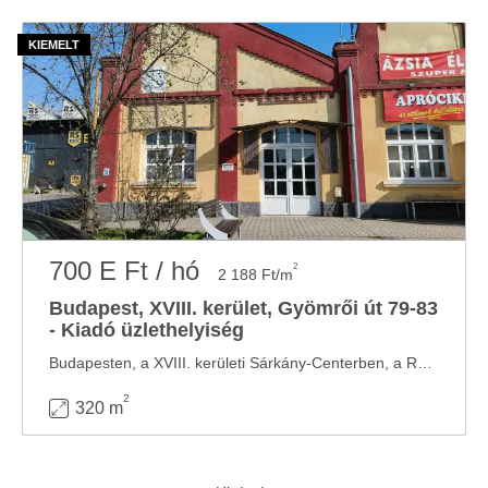
700 E Ft / hó
2
2 188 Ft/m
Budapest, XVIII. kerület, Gyömrői út 79-83
- Kiadó üzlethelyiség
Budapesten, a XVIII. kerületi Sárkány-Centerben, a RS bútoráruház mellett, 160 nm ...
2
320 m