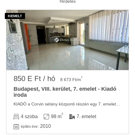
850 E Ft / hó
2
8 673 Ft/m
Budapest, VIII. kerület, 7. emelet - Kiadó
iroda
KIADÓ a Corvin sétány központi részén egy 7. emeleten lévő, minden igényt kielégítő ...
2
4 szoba
98 m
7. emelet
2010
építés éve: