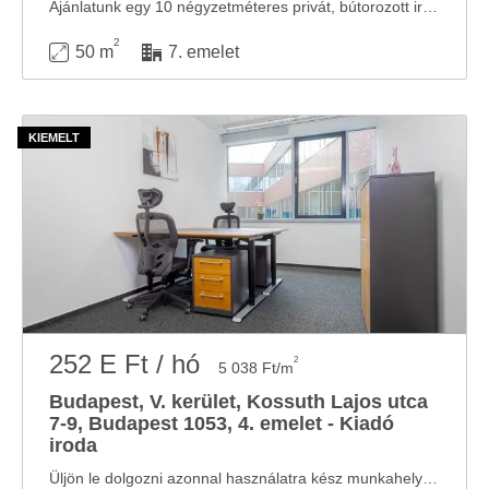
Ajánlatunk egy 10 négyzetméteres privát, bútorozott irodát tartalmaz 2 fő részére illetve ...
2
50 m
7. emelet
252 E Ft / hó
2
5 038 Ft/m
Budapest, V. kerület, Kossuth Lajos utca
7-9, Budapest 1053, 4. emelet - Kiadó
iroda
Üljön le dolgozni azonnal használatra kész munkahelyeink egyikén két fő részére. ...