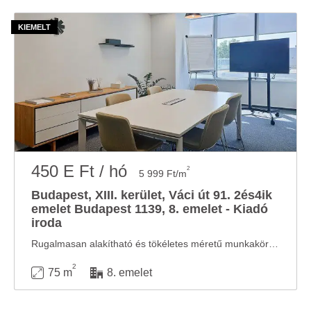
450 E Ft / hó
2
5 999 Ft/m
Budapest, XIII. kerület, Váci út 91. 2és4ik
emelet Budapest 1139, 8. emelet - Kiadó
iroda
Rugalmasan alakítható és tökéletes méretű munkakörnyezet két személy számára. Hozd ...
2
75 m
8. emelet