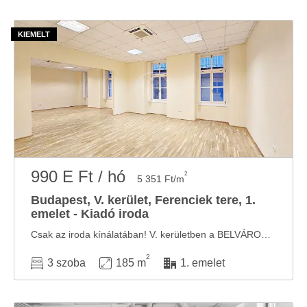
990 E Ft / hó
2
5 351 Ft/m
Budapest, V. kerület, Ferenciek tere, 1.
emelet - Kiadó iroda
Csak az iroda kínálatában! V. kerületben a BELVÁROS SZÍVÉBEN a FERENCIEK TERÉN KIADÓ egy ...
2
3 szoba
185 m
1. emelet