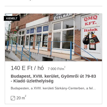
140 E Ft / hó
2
7 000 Ft/m
Budapest, XVIII. kerület, Gyömrői út 79-83
- Kiadó üzlethelyiség
Budapesten, a XVIII. kerületi Sárkány-Centerben, a felüljáróhoz vezető sétány oldalán ...
2
20 m