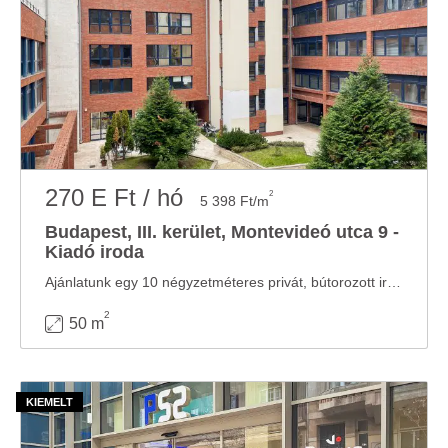
270 E Ft / hó
2
5 398 Ft/m
Budapest, III. kerület, Montevideó utca 9 -
Kiadó iroda
Ajánlatunk egy 10 négyzetméteres privát, bútorozott irodát tartalmaz 2 fő részére illetve ...
2
50 m