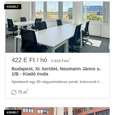
422 E Ft / hó
2
5 624 Ft/m
Budapest, XI. kerület, Neumann János u.
1/B - Kiadó iroda
Ajánlatunk egy 30 négyzetméteres privát, bútorozott irodát tartalmaz 5 fő részére illetve ...
2
75 m