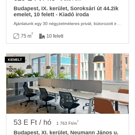
Budapest, IX. kerület, Soroksári út 44.2ik
emelet, 10 felett - Kiadó iroda
Ajánlatunk egy 30 négyzetméteres privát, bútorozott irodát tartalmaz 5 fő részére illetve ...
2
75 m
10 felett
53 E Ft / hó
2
1 763 Ft/m
Budapest, XI. kerület, Neumann János u.