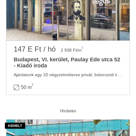
147 E Ft / hó
2
2 938 Ft/m
Budapest, VI. kerület, Paulay Ede utca 52
- Kiadó iroda
Ajánlatunk egy 10 négyzetméteres privát, bútorozott irodát tartalmaz 2 fő részére illetve ...
2
50 m