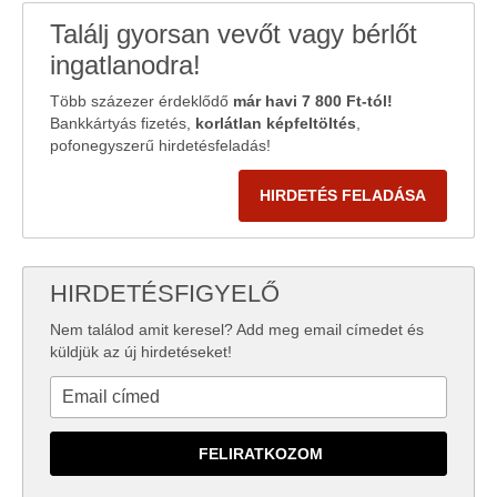
Találj gyorsan vevőt vagy bérlőt
ingatlanodra!
Több százezer érdeklődő
már havi 7 800 Ft-tól!
Bankkártyás fizetés,
korlátlan képfeltöltés
,
pofonegyszerű hirdetésfeladás!
HIRDETÉS FELADÁSA
HIRDETÉSFIGYELŐ
Nem találod amit keresel? Add meg email címedet és
küldjük az új hirdetéseket!