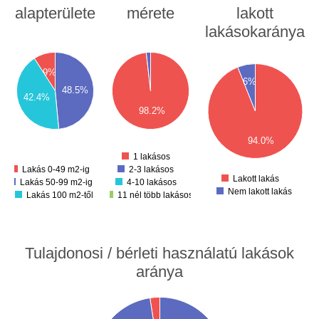
alapterülete
mérete
lakott
lakásokaránya
80
550
60
500
40
450
500
20
9%
400
450
00
6%
350
400
80
48.5%
300
42.4%
350
60
250
40
200
300
98.2%
20
150
250
00
100
200
80
50
94.0%
150
60
0
40
100
-50
1 lakásos
50
Lakás 0-49 m2-ig
2-3 lakásos
0
Lakott lakás
Lakás 50-99 m2-ig
4-10 lakásos
Nem lakott lakás
Lakás 100 m2-től
11 nél több lakásos
Tulajdonosi / bérleti használatú lakások
aránya
50
00