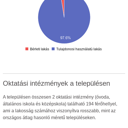
50
00
50
00
50
00
50
00
97.6%
50
0
Bérleti lakás
Tulajdonosi használatú lakás
Oktatási intézmények a településen
A településen összesen 2 oktatási intézmény (óvoda,
általános iskola és középskola) található 194 férőhellyel,
ami a lakosság számához viszonyítva rosszabb, mint az
országos átlag hasonló méretű településeken.