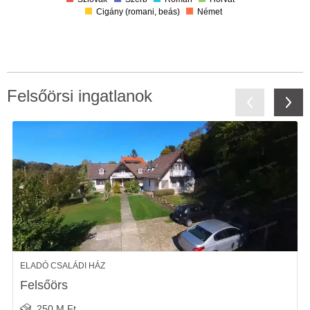
Cigány (romani, beás)
Német
Felsőörsi ingatlanok
ELADÓ CSALÁDI HÁZ
Felsőörs
250 M Ft