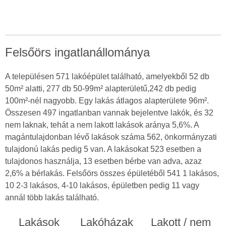
Felsőörs ingatlanállománya
A településen 571 lakóépület található, amelyekből 52 db
50m² alatti, 277 db 50-99m² alapterületű,242 db pedig
100m²-nél nagyobb. Egy lakás átlagos alapterülete 96m².
Összesen 497 ingatlanban vannak bejelentve lakók, és 32
nem laknak, tehát a nem lakott lakások aránya 5,6%. A
magántulajdonban lévő lakások száma 562, önkormányzati
tulajdonú lakás pedig 5 van. A lakásokat 523 esetben a
tulajdonos használja, 13 esetben bérbe van adva, azaz
2,6% a bérlakás. Felsőörs összes épületéből 541 1 lakásos,
10 2-3 lakásos, 4-10 lakásos, épületben pedig 11 vagy
annál több lakás található.
Lakások
Lakóházak
Lakott / nem