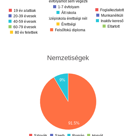
1. évfolyamot sem végezte el
50
1-7 évfolyam
0
Foglalkoztatott
19 év alattiak
Ált iskola
Munkanélküli
20-39 évesek
Középiskola érettségi nélkül
Inaktív kereső
40-59 évesek
Érettségi
Eltartott
60-79 évesek
Felsőfokú diploma
80 év felettiek
Nemzetiségek
45
9%
40
35
30
25
20
15
10
91.5%
5
0
Szlovák
Szerb
Román
Horvát