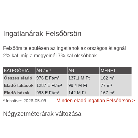
Ingatlanárak Felsőörsön
Felsőörs településen az ingatlanok az országos átlagnál
2%-kal, míg a megyeinél 7%-kal olcsóbbak.
KATEGÓRIA
ÁR / m²
ÁR
MÉRET
Összes eladó
976 E Ft/m²
137.1 M Ft
162 m²
Eladó lakások
1287 E Ft/m²
99.4 M Ft
77 m²
Eladó házak
993 E Ft/m²
142 M Ft
167 m²
Minden eladó ingatlan Felsőörsön >
* frissítve: 2026-05-09
Négyzetméterárak változása