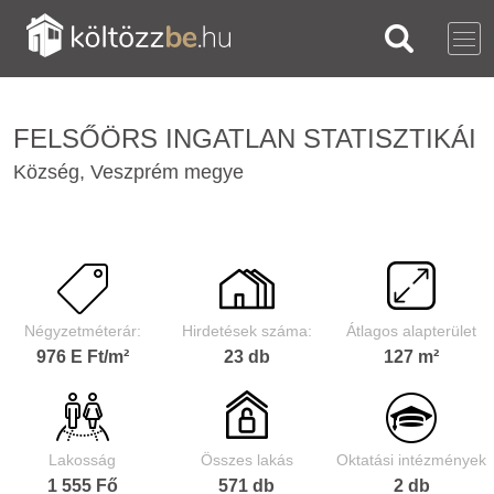
FELSŐÖRS INGATLAN STATISZTIKÁI
Község, Veszprém megye
Négyzetméterár:
Hirdetések száma:
Átlagos alapterület
976 E Ft/m²
23 db
127 m²
Lakosság
Összes lakás
Oktatási intézmények
1 555 Fő
571 db
2 db