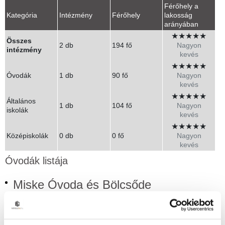
Férőhely a
Kategória
Intézmény
Férőhely
lakosság
arányában
★
★
★
★
★
Összes
2 db
194 fő
Nagyon
intézmény
kevés
★
★
★
★
★
Óvodák
1 db
90 fő
Nagyon
kevés
★
★
★
★
★
Általános
1 db
104 fő
Nagyon
iskolák
kevés
★
★
★
★
★
Középiskolák
0 db
0 fő
Nagyon
kevés
Óvodák listája
Miske Óvoda és Bölcsőde
Felsőörs, Fő utca 21.