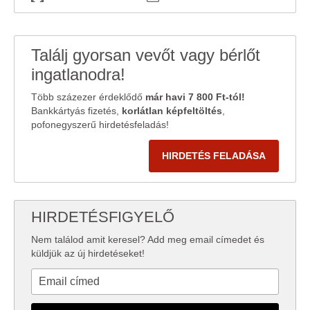
Találj gyorsan vevőt vagy bérlőt
ingatlanodra!
Több százezer érdeklődő
már havi 7 800 Ft-tól!
Bankkártyás fizetés,
korlátlan képfeltöltés
,
pofonegyszerű hirdetésfeladás!
HIRDETÉS FELADÁSA
HIRDETÉSFIGYELŐ
Nem találod amit keresel? Add meg email címedet és
küldjük az új hirdetéseket!