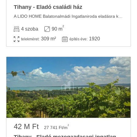
Tihany - Eladó családi ház
A LIDO HOME Balatonalmádi Ingatlaniroda eladásra kínálja ezt az igazán különleges ...
2
4 szoba
90 m
309 m²
1920
telekméret:
építés éve:
42 M Ft
2
27 741 Ft/m