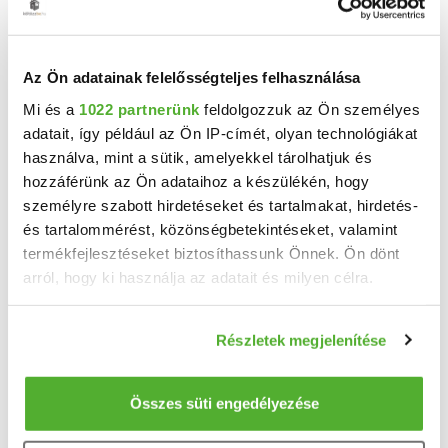
Az Ön adatainak felelősségteljes felhasználása
Mi és a
1022 partnerünk
feldolgozzuk az Ön személyes
adatait, így például az Ön IP-címét, olyan technológiákat
használva, mint a sütik, amelyekkel tárolhatjuk és
hozzáférünk az Ön adataihoz a készülékén, hogy
személyre szabott hirdetéseket és tartalmakat, hirdetés-
400 M Ft
2
1 089 918 Ft/m
és tartalommérést, közönségbetekintéseket, valamint
termékfejlesztéseket biztosíthassunk Önnek. Ön dönt
Tihany - Eladó családi ház
arról, hogy ki használja az adatait és milyen célra.
Exkluzív panorámás villa a Tihanyi-félszigeten – két önálló lakrésszel és saját ...
2
Ha engedélyezi, a következőt is meg szeretnénk tenni:
9 szoba
367 m
Részletek megjelenítése
Információgyűjtés az Ön földrajzi elhelyezkedéséről
1511 m²
1990
telekméret:
építés éve:
pár méteres pontossággal
Az Ön készülékén beazonosítása annak konkrét
Összes süti engedélyezése
tulajdonságainak (ujjlenyomat) aktív ellenőrzésével