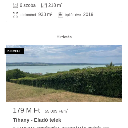
2
6 szoba
218 m
933 m²
2019
telekméret:
építés éve:
179 M Ft
2
55 009 Ft/m
Tihany - Eladó telek