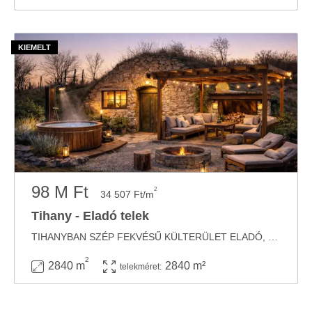
98 M Ft
2
34 507 Ft/m
Tihany - Eladó telek
TIHANYBAN SZÉP FEKVÉSŰ KÜLTERÜLET ELADÓ, BŐVÍTHETŐ PINCÉVEL Tihany Kiserdő részén ...
2
2840 m
2840 m²
telekméret: