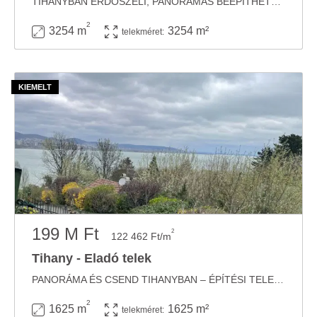
TIHANYBAN ERDŐSZÉLI, PANORÁMÁS BEÉPÍTHETŐ KÜLTERÜLETI TELEK ELADÓ Tihany egyik legszebb ...
2
3254 m
3254 m²
telekméret:
199 M Ft
2
122 462 Ft/m
Tihany - Eladó telek
PANORÁMA ÉS CSEND TIHANYBAN – ÉPÍTÉSI TELEK IDŐTÁLLÓ ÉRTÉKKEL Tihany egyik ...
2
1625 m
1625 m²
telekméret: