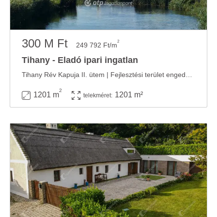
300 M Ft
2
249 792 Ft/m
Tihany - Eladó ipari ingatlan
Tihany Rév Kapuja II. ütem | Fejlesztési terület engedéllyel és teljes tervdokumentációval ...
2
1201 m
1201 m²
telekméret: