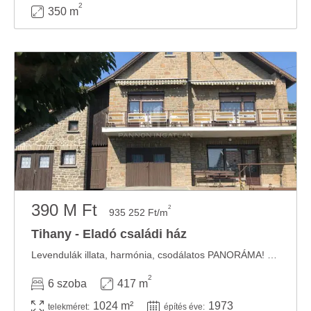
2
350 m
390 M Ft
2
935 252 Ft/m
Tihany - Eladó családi ház
Levendulák illata, harmónia, csodálatos PANORÁMA! ELADÁSRA kínálom 417 m2 hasznos ...
2
6 szoba
417 m
1024 m²
1973
telekméret:
építés éve: