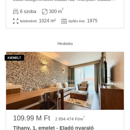
2
6 szoba
300 m
1024 m²
1975
telekméret:
építés éve:
109.99 M Ft
2
2 894 474 Ft/m
Tihany, 1. emelet - Eladó nyaraló