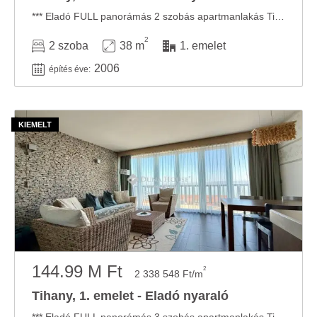
*** Eladó FULL panorámás 2 szobás apartmanlakás Tihanyban! *** Megvételre kínálok Tihany ...
2
2 szoba
38 m
1. emelet
2006
építés éve:
144.99 M Ft
2
2 338 548 Ft/m
Tihany, 1. emelet - Eladó nyaraló