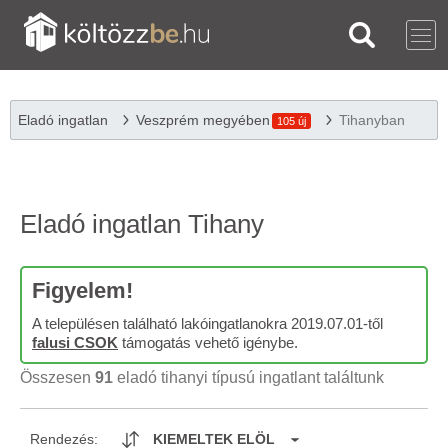
Eladó ingatlan
Veszprém megyében
Tihanyban
105 új
Eladó ingatlan Tihany
Figyelem!
A településen található lakóingatlanokra 2019.07.01-től
falusi CSOK
támogatás vehető igénybe.
Összesen
91
eladó tihanyi típusú ingatlant találtunk
Rendezés:
KIEMELTEK ELÖL