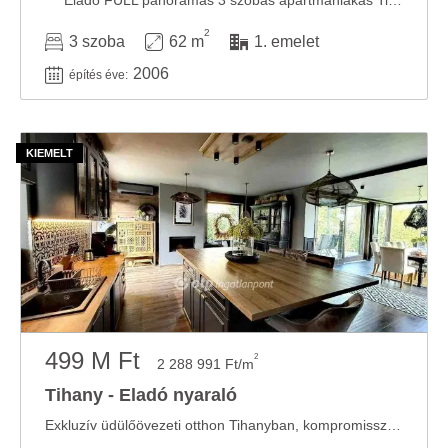
*** Eladó FULL panorámás 3 szobás apartmanlakás Tihanyban! *** Megvételre kínálok Tihany ...
2
3 szoba
62 m
1. emelet
2006
építés éve:
499 M Ft
2
2 288 991 Ft/m
Tihany - Eladó nyaraló
Exkluzív üdülőövezeti otthon Tihanyban, kompromisszummentes minőségben. Tihany egyik ...