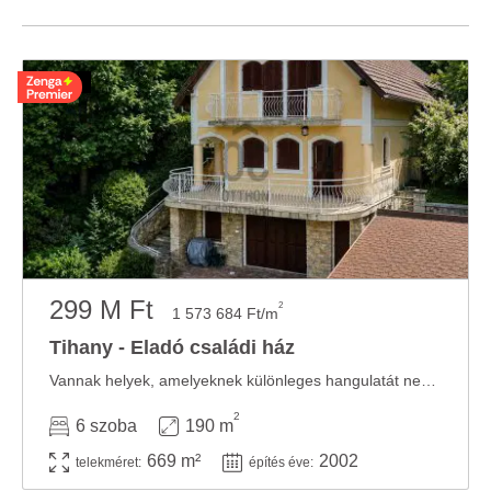
299 M Ft
2
1 573 684 Ft/m
Tihany - Eladó családi ház
Vannak helyek, amelyeknek különleges hangulatát nehéz szavakba önteni. Tihany ilyen. A ...
2
6 szoba
190 m
669 m²
2002
telekméret:
építés éve: