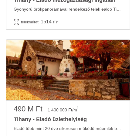
Tihany - Eladó mezogazdasagi ingatlan
Gyönyörű örökpanorámával rendelkező telek ealdó Tihany legkedveltebb RÉSZÉN! Tihanyban ...
1514 m²
telekméret:
490 M Ft
2
1 400 000 Ft/m
Tihany - Eladó üzlethelyiség
Eladó több mint 20 éve sikeresen működő műemlék besorolású étterem Tihany szívében! ...