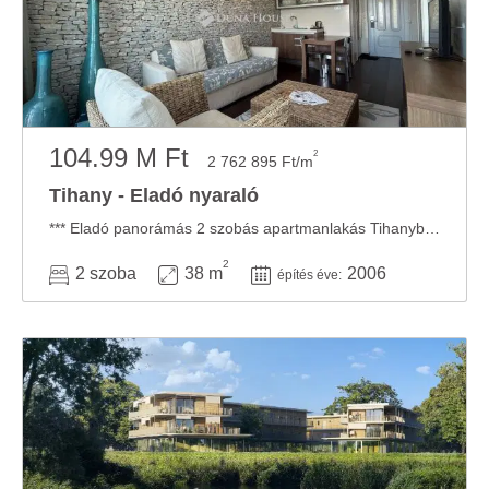
104.99 M Ft
2
2 762 895 Ft/m
Tihany - Eladó nyaraló
*** Eladó panorámás 2 szobás apartmanlakás Tihanyban! *** Megvételre kínálok Tihany ...
2
2 szoba
38 m
2006
építés éve: