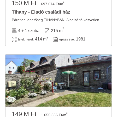
150 M Ft
2
697 674 Ft/m
Tihany - Eladó családi ház
Páratlan lehetőség TIHANYBAN! A belső tó közvetlen közelében, a balatontól pár perc ...
2
4 + 1 szoba
215 m
414 m²
1981
telekméret:
építés éve:
149 M Ft
2
1 655 556 Ft/m