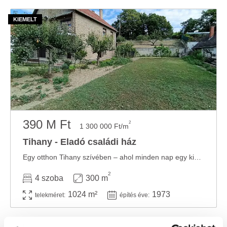
390 M Ft
2
1 300 000 Ft/m
Tihany - Eladó családi ház
Egy otthon Tihany szívében – ahol minden nap egy kicsit nyaralás. Szeretettel kínálom ...
2
4 szoba
300 m
1024 m²
1973
telekméret:
építés éve: