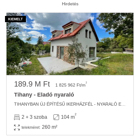
189.9 M Ft
2
1 825 962 Ft/m
Tihany - Eladó nyaraló
TIHANYBAN ÚJ ÉPÍTÉSŰ IKERHÁZFÉL - NYARALÓ ELADÓ Tihany Gödrös település részén ...
2
2 + 3 szoba
104 m
260 m²
telekméret: