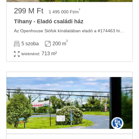
299 M Ft
2
1 495 000 Ft/m
Tihany - Eladó családi ház
Az Openhouse Siófok kínálatában eladó a #174463 hivatkozási számú tihanyi családi ház. ...
2
5 szoba
200 m
713 m²
telekméret: