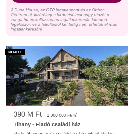
A Duna House, az OTP Ingatlanpont és az Otthon
Centrum új, kizárólagos hirdetéseinek nagy részét a
zenga.hu és koltozzbe.hu ingatlankeresőn láthatod
legelőször, és a feltöltéstől két hétig nem érhetők el más
ingatlankeresőn!
390 M Ft
2
1 300 000 Ft/m
Tihany - Eladó családi ház
Eladó többgenerációs családi ház Tihanyban! Eladásra kínálom ezt a Tihany központi ...