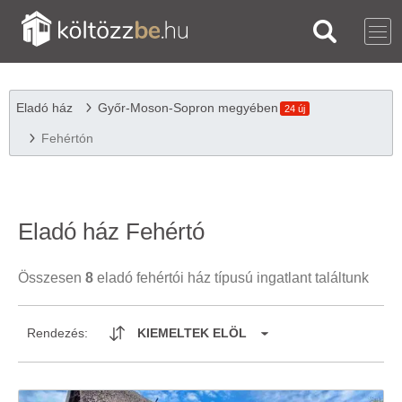
Eladó ház
Győr-Moson-Sopron megyében
24 új
Fehértón
Eladó ház Fehértó
Összesen
8
eladó fehértói ház típusú ingatlant találtunk
Rendezés:
KIEMELTEK ELÖL