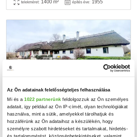
1400 m²
1955
telekméret:
építés éve:
128 M Ft
2
Az Ön adatainak felelősségteljes felhasználása
1 007 874 Ft/m
Mi és a
1022 partnerünk
feldolgozzuk az Ön személyes
Fehértó - Eladó családi ház
adatait, így például az Ön IP-címét, olyan technológiákat
Fehértón, a Fertő Hanság Nemzeti Park közvetlen szomszédságában egyedi adottságú, ...
használva, mint a sütik, amelyekkel tárolhatjuk és
2
hozzáférünk az Ön adataihoz a készülékén, hogy
2 szoba
127 m
személyre szabott hirdetéseket és tartalmakat, hirdetés-
3377 m²
1820
telekméret:
építés éve:
és tartalommérést, közönségbetekintéseket, valamint