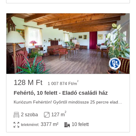
128 M Ft
2
1 007 874 Ft/m
Fehértó, 10 felett - Eladó családi ház
Kuriózum Fehértón! Győrtől mindössze 25 percre eladó egy igazi ritkaság az ingatlan piacon. ...
2
2 szoba
127 m
3377 m²
10 felett
telekméret: