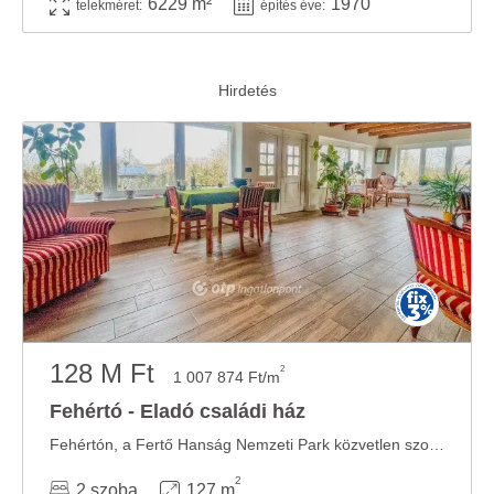
6229 m²
1970
telekméret:
építés éve:
128 M Ft
2
1 007 874 Ft/m
Fehértó - Eladó családi ház
Fehértón, a Fertő Hanság Nemzeti Park közvetlen szomszédságában egyedi adottságú, ...
2
2 szoba
127 m