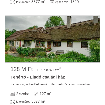
3377 m²
1820
telekméret:
építés éve:
adatait, akik kombinálhatják az adatokat más olyan
adatokkal, amelyeket Ön adott meg számukra vagy az
Ön által használt más szolgáltatásokból gyűjtöttek.
128 M Ft
2
1 007 874 Ft/m
Fehértó - Eladó családi ház
Fehértón, a Fertő-Hanság Nemzeti Park szomszédságában egyedi, lótartásra alkalmas ingatlan ...
2
2 szoba
127 m
3377 m²
telekméret: