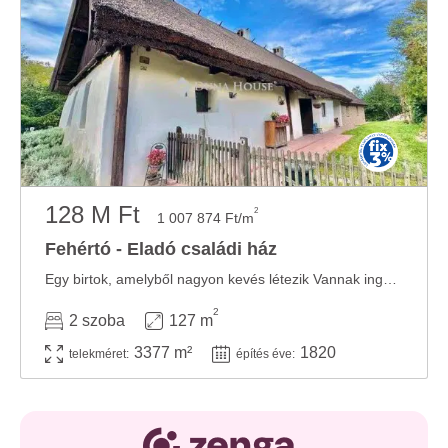
128 M Ft
2
1 007 874 Ft/m
Fehértó - Eladó családi ház
Egy birtok, amelyből nagyon kevés létezik Vannak ingatlanok, amelyek értékét a ...
2
2 szoba
127 m
3377 m²
1820
telekméret:
építés éve: