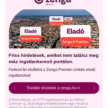
Friss hirdetések, amiket nem találsz meg
más ingatlankereső portálon.
Fedezd fel elsőként a Zenga Premier címkés eladó
ingatlanokat!
További részletek a zenga.hu-n
A Duna House, az OTP Ingatlanpont és az Otthon
Centrum új, kizárólagos hirdetéseinek nagy részét a
zenga.hu és koltozzbe.hu ingatlankeresőn láthatod