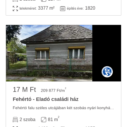
3377 m²
1820
telekméret:
építés éve:
17 M Ft
2
209 877 Ft/m
Fehértó - Eladó családi ház
Fehértó falu széles utcájában két szobás nyári konyhás felújításra váró családi ház ...
2
2 szoba
81 m