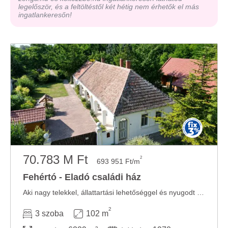
legelőször, és a feltöltéstől két hétig nem érhetők el más
ingatlankeresőn!
70.783 M Ft
2
693 951 Ft/m
Fehértó - Eladó családi ház
Aki nagy telekkel, állattartási lehetőséggel és nyugodt környezettel rendelkező otthonról ...
2
3 szoba
102 m