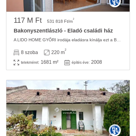
117 M Ft
2
531 818 Ft/m
Bakonyszentlászló - Eladó családi ház
A LIDO HOME GYŐRI irodája eladásra kínálja ezt a BAKONYSZENTLÁSZLÓN található panorámás ...
2
8 szoba
220 m
1681 m²
2008
telekméret:
építés éve: