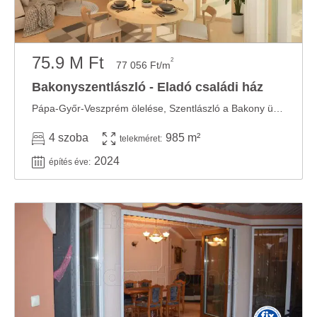
75.9 M Ft
2
77 056 Ft/m
Bakonyszentlászló - Eladó családi ház
Pápa-Győr-Veszprém ölelése, Szentlászló a Bakony üdvöskéje! Vadászni, halászni, ...
4 szoba
985 m²
telekméret:
2024
építés éve: