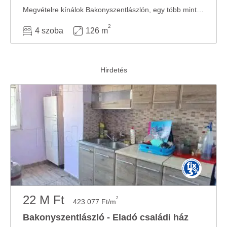
Megvételre kínálok Bakonyszentlászlón, egy több mint 200 éves, fantasztikus állapotban ...
2
4 szoba
126 m
22 M Ft
2
423 077 Ft/m
Bakonyszentlászló - Eladó családi ház