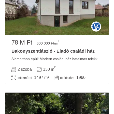
78 M Ft
2
600 000 Ft/m
Bakonyszentlászló - Eladó családi ház
Álomotthon épül! Modern családi ház hatalmas telekkel, 2026-os átadással! Szeretne egy olyan ...
2
2 szoba
130 m
1497 m²
1960
telekméret:
építés éve: