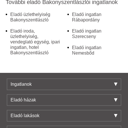
További eladó Bakonyszentlászlói ingatlanok
Eladó üzlethelyiség
Eladó ingatlan
Bakonyszentlászló
Rábapordány
Eladó iroda,
Eladó ingatlan
üzlethelyiség,
Szerecseny
vendeglató egység, ipari
ingatlan, hotel
Eladó ingatlan
Bakonyszentlászló
Nemesbőd
Ingatlanok
Eladó házak
Eladó lakások