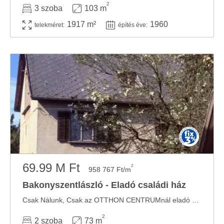
2
3 szoba
103 m
1917 m²
1960
telekméret:
építés éve:
69.99 M Ft
2
958 767 Ft/m
Bakonyszentlászló - Eladó családi ház
Csak Nálunk, Csak az OTTHON CENTRUMnál eladó a képeken látható Bakonyszentlászlói ...
2
2 szoba
73 m