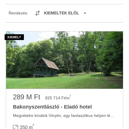
Rendezés:
KIEMELTEK ELÖL
289 M Ft
2
825 714 Ft/m
Bakonyszentlászló - Eladó hotel
Megvételre kínálok Vinyén, egy fantasztikus helyen lévő erdei turistaházat-erdei iskolát! ...
2
350 m