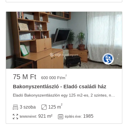
75 M Ft
2
600 000 Ft/m
Bakonyszentlászló - Eladó családi ház
Eladó Bakonyszentlászlón egy 125 m2-es, 2 szintes, nappali + 3 szobás , 2 fürdőszobás ...
2
3 szoba
125 m
921 m²
1985
telekméret:
építés éve: