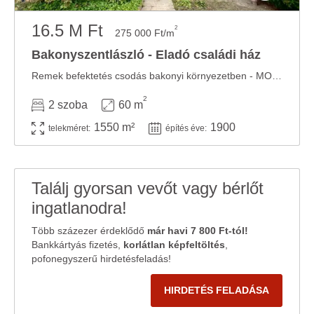
16.5 M Ft
2
275 000 Ft/m
Bakonyszentlászló - Eladó családi ház
Remek befektetés csodás bakonyi környezetben - MOST CSÖKKENTETT ÁRON!!!!! Eladó egy ...
2
2 szoba
60 m
1550 m²
1900
telekméret:
építés éve:
Találj gyorsan vevőt vagy bérlőt
ingatlanodra!
Több százezer érdeklődő
már havi 7 800 Ft-tól!
Bankkártyás fizetés,
korlátlan képfeltöltés
,
pofonegyszerű hirdetésfeladás!
HIRDETÉS FELADÁSA