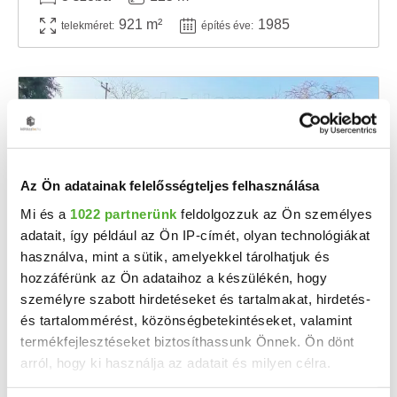
921 m²
1985
telekméret:
építés éve:
Az Ön adatainak felelősségteljes felhasználása
Mi és a
1022 partnerünk
feldolgozzuk az Ön személyes
adatait, így például az Ön IP-címét, olyan technológiákat
használva, mint a sütik, amelyekkel tárolhatjuk és
10 M Ft
hozzáférünk az Ön adataihoz a készülékén, hogy
2
181 818 Ft/m
személyre szabott hirdetéseket és tartalmakat, hirdetés-
Bakonyszentlászló - Eladó családi ház
és tartalommérést, közönségbetekintéseket, valamint
Alakítsa ki álmai otthonát a Bakony szívében! Eladó egy 55 négyzetméteres, felújítandó ...
termékfejlesztéseket biztosíthassunk Önnek. Ön dönt
arról, hogy ki használja az adatait és milyen célra.
2
2 szoba
55 m