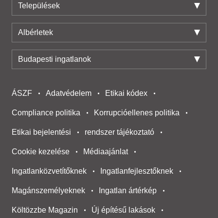
Települések
Albérletek
Budapesti ingatlanok
ÁSZF
Adatvédelem
Etikai kódex
Compliance politika
Korrupcióellenes politika
Etikai bejelentési
rendszer tájékoztató
Cookie kezelése
Médiaajánlat
Ingatlanközvetítőknek
Ingatlanfejlesztőknek
Magánszemélyeknek
Ingatlan ártérkép
Költözzbe Magazin
Új építésű lakások