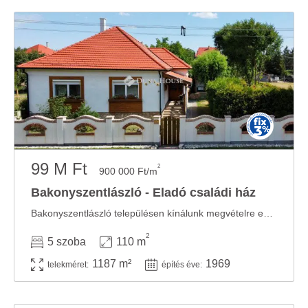
99 M Ft
2
900 000 Ft/m
Bakonyszentlászló - Eladó családi ház
Bakonyszentlászló településen kínálunk megvételre egy 15 éve sikeresen működő, stabil ...
2
5 szoba
110 m
1187 m²
1969
telekméret:
építés éve: