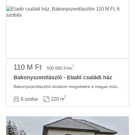
110 M Ft
2
500 000 Ft/m
Bakonyszentlászló - Eladó családi ház
Bakonyszentlászlón kínálom megvételre a magas műszaki tartalommal felszerelt 226 nm-s ...
2
6 szoba
220 m