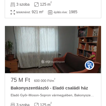
2
3 szoba
125 m
921 m²
1985
telekméret:
építés éve:
75 M Ft
2
600 000 Ft/m
Bakonyszentlászló - Eladó családi ház
Eladó Győr-Moson-Sopron vármegyében, Bakonyszentlászlón egy 125 m2-es, kétszintes, nappali + ...
2
3 szoba
125 m