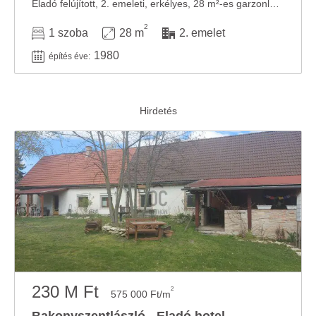
Eladó felújított, 2. emeleti, erkélyes, 28 m²-es garzonlakás Bakonyszentlászlón, erdő ...
2
1 szoba
28 m
2. emelet
1980
építés éve:
230 M Ft
2
575 000 Ft/m