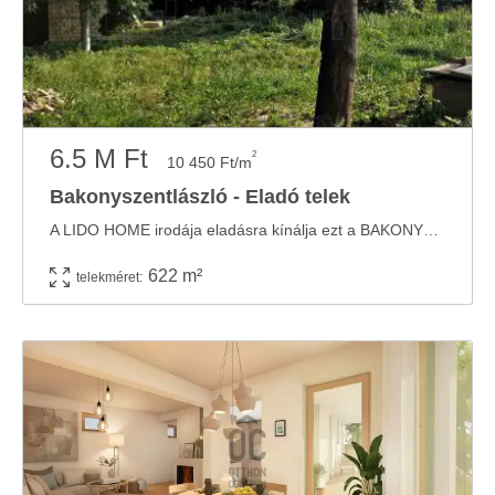
6.5 M Ft
2
10 450 Ft/m
Bakonyszentlászló - Eladó telek
A LIDO HOME irodája eladásra kínálja ezt a BAKONYSZENTLÁSZLÓI ÉPÍTÉSI TELKET! A ...
622 m²
telekméret: