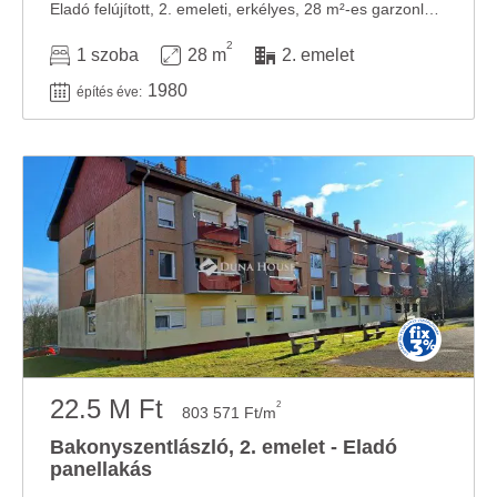
Eladó felújított, 2. emeleti, erkélyes, 28 m²-es garzonlakás Bakonyszentlászlón, erdő ...
2
1 szoba
28 m
2. emelet
1980
építés éve:
22.5 M Ft
2
803 571 Ft/m
Bakonyszentlászló, 2. emelet - Eladó
panellakás