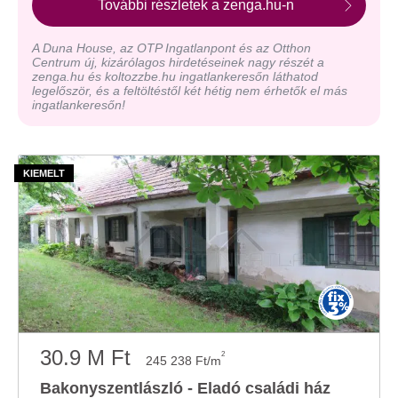
További részletek a zenga.hu-n
A Duna House, az OTP Ingatlanpont és az Otthon
Centrum új, kizárólagos hirdetéseinek nagy részét a
zenga.hu és koltozzbe.hu ingatlankeresőn láthatod
legelőször, és a feltöltéstől két hétig nem érhetők el más
ingatlankeresőn!
30.9 M Ft
2
245 238 Ft/m
Bakonyszentlászló - Eladó családi ház