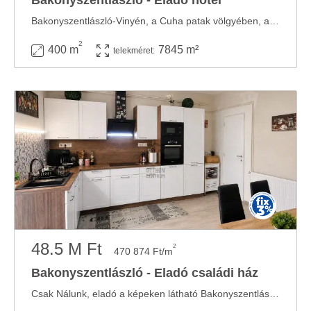
Bakonyszentlászló - Eladó hotel
Bakonyszentlászló-Vinyén, a Cuha patak völgyében, a Bakony hegység csúcsai között ...
2
400 m
7845 m²
telekméret:
48.5 M Ft
2
470 874 Ft/m
Bakonyszentlászló - Eladó családi ház
Csak Nálunk, eladó a képeken látható Bakonyszentlászlói családi ház... ...