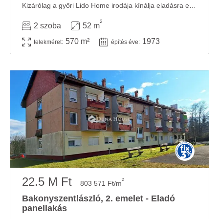
Kizárólag a győri Lido Home irodája kínálja eladásra ezt a családi házat a Bakony ...
2
2 szoba
52 m
570 m²
1973
telekméret:
építés éve:
22.5 M Ft
2
803 571 Ft/m
Bakonyszentlászló, 2. emelet - Eladó
panellakás