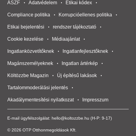
ÁSZF
Adatvédelem
Etikai kódex
Compliance politika
Korrupcióellenes politika
Etikai bejelentési
rendszer tájékoztató
Cookie kezelése
Médiaajánlat
Ingatlanközvetítőknek
Ingatlanfejlesztőknek
Magánszemélyeknek
Ingatlan ártérkép
Költözzbe Magazin
Új építésű lakások
Tartalommoderálási jelentés
Akadálymentesítési nyilatkozat
Impresszum
E-mail ügyfélszolgálat:
hello@koltozzbe.hu
(H-P: 9-17)
© 2026 OTP Otthonmegoldások Kft.