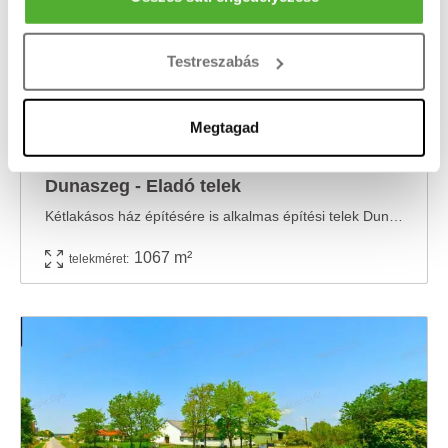
tulajdonságainak (ujjlenyomat) aktív ellenőrzésével
Tudjon meg többet személyes adatainak feldolgozási
Testreszabás
módjairól és adja meg preferenciáit a
Részletek
pontban
. Bármikor módosíthatja vagy visszavonhatja a
Sütinyilatkozathoz való hozzájárulását.
Megtagad
24.8 M Ft
2
23 243 Ft/m
Sütiket használunk a tartalmak és hirdetések személyre
Dunaszeg - Eladó telek
szabásához, közösségi funkciók biztosításához,
valamint weboldalforgalmunk elemzéséhez. Ezenkívül
Kétlakásos ház építésére is alkalmas építési telek Dunaszegen! Dunaszeg kedvelt részén, ...
közösségi média-, hirdető- és elemező partnereinkkel
1067 m²
telekméret:
megosztjuk az Ön weboldalhasználatra vonatkozó
adatait, akik kombinálhatják az adatokat más olyan
adatokkal, amelyeket Ön adott meg számukra vagy az
Ön által használt más szolgáltatásokból gyűjtöttek.