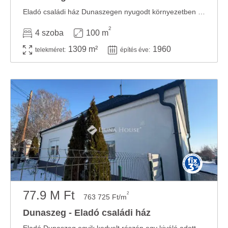
Eladó családi ház Dunaszegen nyugodt környezetben Dunaszeg kedvelt részén, Pataházán ...
2
4 szoba
100 m
1309 m²
1960
telekméret:
építés éve:
77.9 M Ft
2
763 725 Ft/m
Dunaszeg - Eladó családi ház