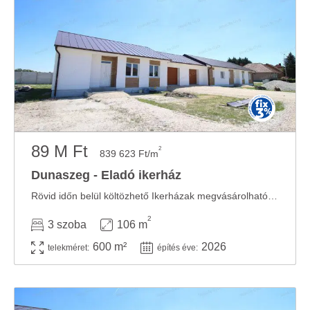
89 M Ft
2
839 623 Ft/m
Dunaszeg - Eladó ikerház
Rövid időn belül költözhető Ikerházak megvásárolhatóak Dunaszegen – Új építésű ...
2
3 szoba
106 m
600 m²
2026
telekméret:
építés éve: