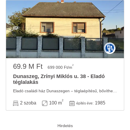
69.9 M Ft
2
699 000 Ft/m
Dunaszeg, Zrínyi Miklós u. 38 - Eladó
téglalakás
Eladó családi ház Dunaszegen – téglaépítésű, bővíthető, nagy telekkel Dunaszeg ...
2
2 szoba
100 m
1985
építés éve: