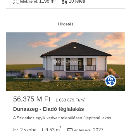
1198 m²
10 felett
telekméret:
56.375 M Ft
2
1 063 679 Ft/m
Dunaszeg - Eladó téglalakás
A Szigetköz egyik kedvelt településén újépítésű lakás kulcsrakészen eladó! Nyugodt, ...
2
2 szoba
53 m
2027
építés éve: