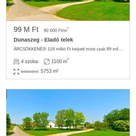
99 M Ft
2
90 000 Ft/m
Dunaszeg - Eladó telek
ÁRCSÖKKENÉS! 119 millió Ft helyett most csak 99 millió Ft-os áron eladó. ÁRON ALUL ELADÓ! ...
2
4 szoba
1100 m
5753 m²
telekméret: