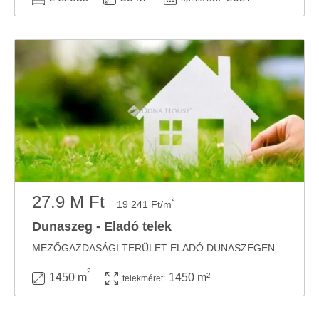
27.9 M Ft
2
19 241 Ft/m
Dunaszeg - Eladó telek
MEZŐGAZDASÁGI TERÜLET ELADÓ DUNASZEGEN, A DUNA KÖZELÉBEN! Dunaszeg belterületén, a Duna ...
2
1450 m
1450 m²
telekméret: