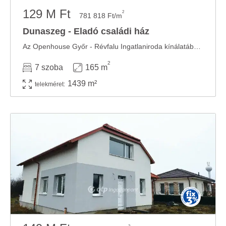
129 M Ft
2
781 818 Ft/m
Dunaszeg - Eladó családi ház
Az Openhouse Győr - Révfalu Ingatlaniroda kínálatában eladó a #180768 hivatkozási számú ...
2
7 szoba
165 m
1439 m²
telekméret: