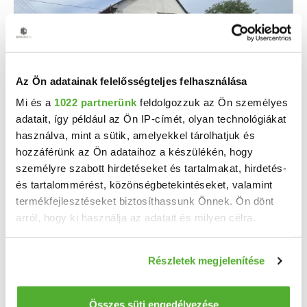
Az Ön adatainak felelősségteljes felhasználása
Mi és a
1022 partnerünk
feldolgozzuk az Ön személyes
72.99 M Ft
adatait, így például az Ön IP-címét, olyan technológiákat
2
729 900 Ft/m
használva, mint a sütik, amelyekkel tárolhatjuk és
Dunaszeg - Eladó családi ház
hozzáférünk az Ön adataihoz a készülékén, hogy
Ritka lehetőség Dunaszegen páratlanul nagy telek, tágas családi ház, rengeteg lehetőséggel! ...
személyre szabott hirdetéseket és tartalmakat, hirdetés-
és tartalommérést, közönségbetekintéseket, valamint
2
4 szoba
100 m
termékfejlesztéseket biztosíthassunk Önnek. Ön dönt
2039 m²
1985
telekméret:
építés éve:
arról, hogy ki használja az adatait és milyen célra.
Ha engedélyezi, a következőt is meg szeretnénk tenni:
Részletek megjelenítése
Információgyűjtés az Ön földrajzi elhelyezkedéséről
pár méteres pontossággal
Az Ön készülékén beazonosítása annak konkrét
Összes süti engedélyezése