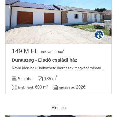
149 M Ft
2
805 405 Ft/m
Dunaszeg - Eladó családi ház
Rövid időn belül költözhető Ikerházak megvásárolhatóak Dunaszegen – Új építésű ...
2
5 szoba
185 m
600 m²
2026
telekméret:
építés éve: