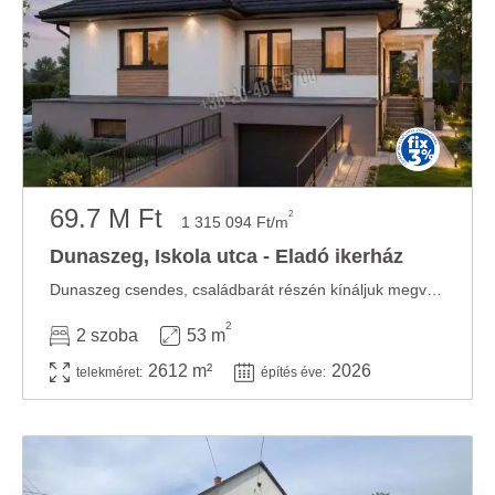
69.7 M Ft
2
1 315 094 Ft/m
Dunaszeg, Iskola utca - Eladó ikerház
Dunaszeg csendes, családbarát részén kínáljuk megvételre ezt a modern, új építésű, ...
2
2 szoba
53 m
2612 m²
2026
telekméret:
építés éve: