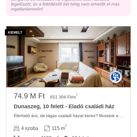
legelőször, és a feltöltéstől két hétig nem érhetők el más
ingatlankeresőn!
74.9 M Ft
2
651 304 Ft/m
Dunaszeg, 10 felett - Eladó családi ház
Elérhető árú, de tágas családi házat keres? Mutatok egyet! Dunaszegen eladó ez a 115 m² ...
2
4 szoba
115 m