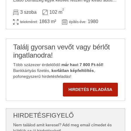
Eladó Dunaszeg egyik kedvelt részén egy kiváló adottságokkal rendelkező családi ház, 1863 ...
2
3 szoba
102 m
1863 m²
1980
telekméret:
építés éve:
Találj gyorsan vevőt vagy bérlőt
ingatlanodra!
Több százezer érdeklődő
már havi 7 800 Ft-tól!
Bankkártyás fizetés,
korlátlan képfeltöltés
,
pofonegyszerű hirdetésfeladás!
HIRDETÉS FELADÁSA
HIRDETÉSFIGYELŐ
Nem találod amit keresel? Add meg email címedet és
küldjük az új hirdetéseket!