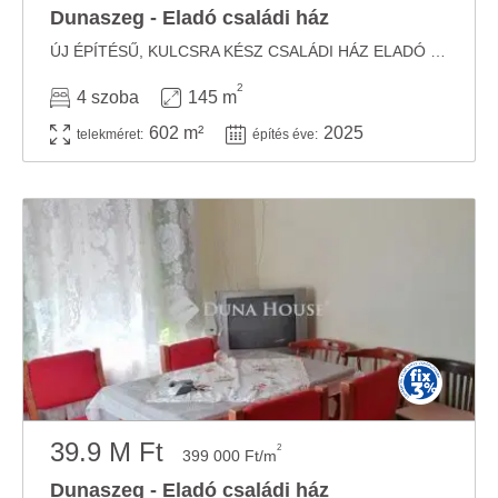
Dunaszeg - Eladó családi ház
ÚJ ÉPÍTÉSŰ, KULCSRA KÉSZ CSALÁDI HÁZ ELADÓ DUNASZEGEN! Dunaszeg csendes, családias ...
2
4 szoba
145 m
602 m²
2025
telekméret:
építés éve:
39.9 M Ft
2
399 000 Ft/m
Dunaszeg - Eladó családi ház