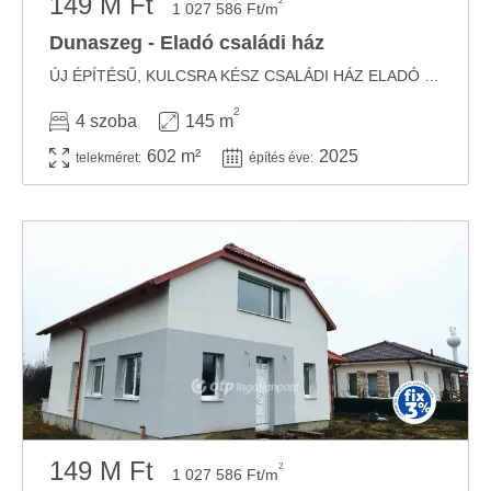
149 M Ft
2
1 027 586 Ft/m
Dunaszeg - Eladó családi ház
ÚJ ÉPÍTÉSŰ, KULCSRA KÉSZ CSALÁDI HÁZ ELADÓ DUNASZEGEN! Dunaszeg csendes, családias ...
2
4 szoba
145 m
602 m²
2025
telekméret:
építés éve:
149 M Ft
2
1 027 586 Ft/m