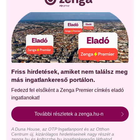
Friss hirdetések, amiket nem találsz meg
más ingatlankereső portálon.
Fedezd fel elsőként a Zenga Premier címkés eladó
ingatlanokat!
További részletek a zenga.hu-n
A Duna House, az OTP Ingatlanpont és az Otthon
Centrum új, kizárólagos hirdetéseinek nagy részét a
zenga.hu és koltozzbe.hu ingatlankeresőn láthatod