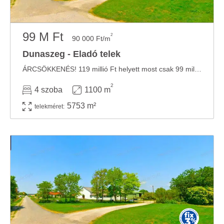
99 M Ft
2
90 000 Ft/m
Dunaszeg - Eladó telek
ÁRCSÖKKENÉS! 119 millió Ft helyett most csak 99 millió Ft-os áron eladó. ÁRON ALUL ELADÓ! ...
2
4 szoba
1100 m
5753 m²
telekméret: