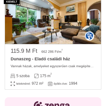
115.9 M Ft
2
662 286 Ft/m
Dunaszeg - Eladó családi ház
Vannak házak, amelyeket egyszerűen csak megépítenek. Vannak otthonok, amelyeket évtizedeken ...
2
5 szoba
175 m
972 m²
1994
telekméret:
építés éve: