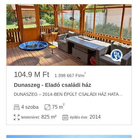
104.9 M Ft
2
1 398 667 Ft/m
Dunaszeg - Eladó családi ház
DUNASZEG – 2014-BEN ÉPÜLT CSALÁDI HÁZ HATALMAS FEDETT TERASSZAL ÉS GYÜMÖLCSÖSKERTTEL A ...
2
4 szoba
75 m
825 m²
2014
telekméret:
építés éve: