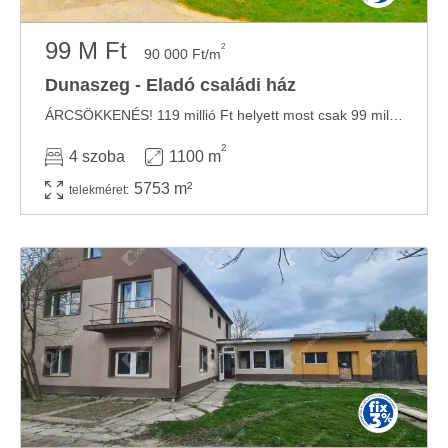
99 M Ft
2
90 000 Ft/m
Dunaszeg - Eladó családi ház
ÁRCSÖKKENÉS! 119 millió Ft helyett most csak 99 millió Ft-os áron eladó. ÁRON ALUL ELADÓ! ...
2
4 szoba
1100 m
5753 m²
telekméret: