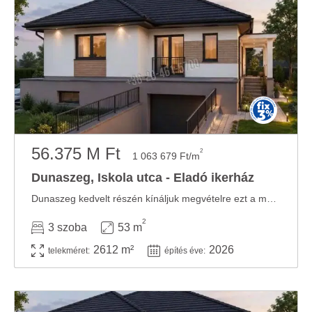
56.375 M Ft
2
1 063 679 Ft/m
Dunaszeg, Iskola utca - Eladó ikerház
Dunaszeg kedvelt részén kínáljuk megvételre ezt a modern kialakítású, új építésű ...
2
3 szoba
53 m
2612 m²
2026
telekméret:
építés éve: