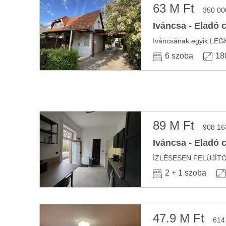
63 M Ft
350 00
Iváncsa - Eladó 
6 szoba
18
89 M Ft
908 16
Iváncsa - Eladó 
2 + 1 szoba
47.9 M Ft
614