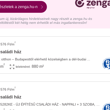
észletek a zenga.hu-n
m új, kizárólagos hirdetéseinek nagy részét a zenga.hu és
eltöltéstől két hétig nem érhetők el más ingatlankeresőn!
2
 576 Ft/m
családi ház
t otthon – Budapesttől elérhető közelségben a dél-budai ...
2
 m
880 m²
telekméret:
2
 576 Ft/m
családi ház
Hivatkozzon erre, kód: 5282KE - ÚJ ÉPÍTÉSŰ CSALÁDI HÁZ - NAPPALI + 3 SZOBA, TERASZ, ...
2