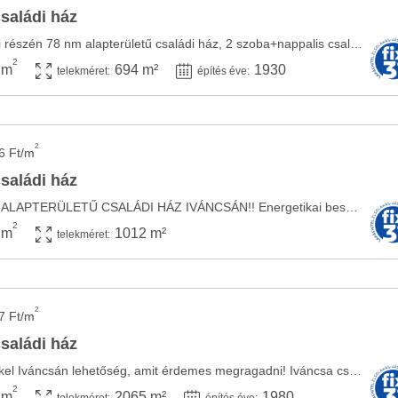
családi ház
Eladó Iváncsa központi részén 78 nm alapterületű családi ház, 2 szoba+nappalis családi ...
2
 m
694 m²
1930
telekméret:
építés éve:
2
6 Ft/m
családi ház
ELADÓ 77 M2 NETTÓ ALAPTERÜLETŰ CSALÁDI HÁZ IVÁNCSÁN!! Energetikai besorolása II ...
2
 m
1012 m²
telekméret:
2
7 Ft/m
családi ház
Családi ház nagy telekkel Iváncsán lehetőség, amit érdemes megragadni! Iváncsa csendes, ...
2
 m
2065 m²
1980