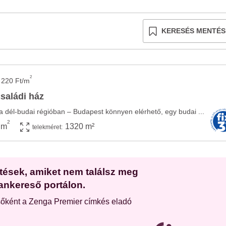
KERESÉS MENTÉS
2
 220 Ft/m
családi ház
 a dél-budai régióban – Budapest könnyen elérhető, egy budai ...
2
 m
1320 m²
telekméret:
etések, amiket nem találsz meg
ankereső portálon.
sőként a Zenga Premier címkés eladó