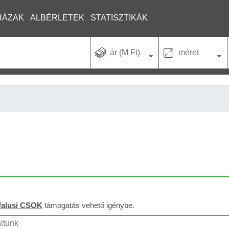
HÁZAK
ALBÉRLETEK
STATISZTIKÁK
ár (M Ft)
méret
falusi CSOK
támogatás vehető igénybe.
áltunk