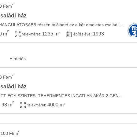
2
0 Ft/m
családi ház
Iváncsának egyik LEGHANGULATOSABB részén található ez a két emeletes családi ház. Bár az ...
2
0 m
1235 m²
1993
telekméret:
építés éve:
2
3 Ft/m
családi ház
ÍZLÉSESEN FELÚJÍTOTT EGY SZINTES, TEHERMENTES INGATLAN AKÁR 2 GENERÁCIÓ RÉSZÉRE, VAGY ...
2
98 m
4000 m²
telekméret:
2
 103 Ft/m