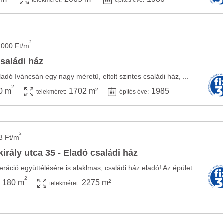
telekméret:
építés éve:
2
 000 Ft/m
családi ház
ladó Iváncsán egy nagy méretű, eltolt szintes családi ház, ...
2
0 m
1702 m²
1985
telekméret:
építés éve:
2
3 Ft/m
irály utca 35 - Eladó családi ház
ráció együttélésére is alaklmas, családi ház eladó! Az épület ...
2
180 m
2275 m²
telekméret: