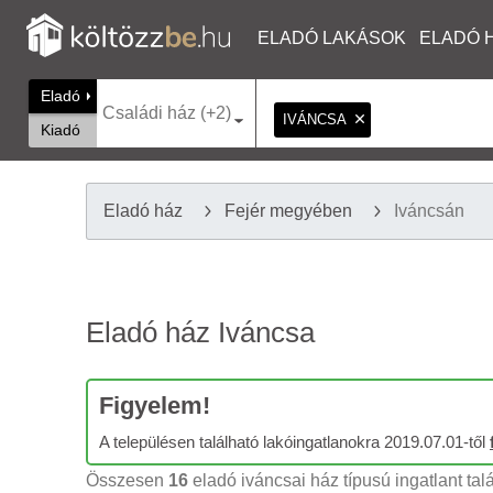
ELADÓ LAKÁSOK
ELADÓ 
Eladó
Családi ház (+2)
IVÁNCSA
Kiadó
Eladó ház
Fejér megyében
Iváncsán
Eladó ház Iváncsa
Figyelem!
A településen található lakóingatlanokra 2019.07.01-től
Összesen
16
eladó iváncsai ház típusú ingatlant tal