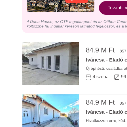
További r
A Duna House, az OTP Ingatlanpont és az Otthon Centru
koltozzbe.hu ingatlankeresőn láthatod legelőször, és a f
84.9 M Ft
857
Iváncsa - Eladó 
Új építésű, családbará
4 szoba
99
84.9 M Ft
857
Iváncsa - Eladó 