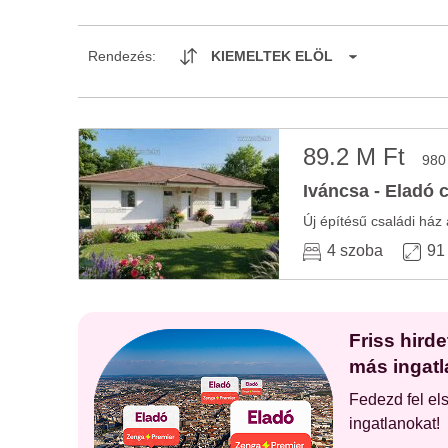
Rendezés:
KIEMELTEK ELÖL
89.2 M Ft
980
Iváncsa - Eladó 
Új építésű családi ház
4 szoba
91
Friss hird
más ingatl
Fedezd fel el
ingatlanokat!