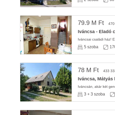
79.9 M Ft
470
Iváncsa - Eladó 
Iváncsai családi ház! E
5 szoba
17
78 M Ft
433 33
Iváncsa, Mátyás k
Iváncsán, akár két gene
3 + 3 szoba