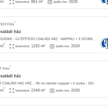
 m
861 m²
2026
telekméret:
építés éve:
2
 923 Ft/m
családi ház
Hivatkozzon erre, kód: 5283KE - ÚJ ÉPÍTÉSŰ CSALÁDI HÁZ - NAPPALI + 3 SZOBA, TERASZ, ...
2
 m
1292 m²
2026
telekméret:
építés éve:
2
7 Ft/m
családi ház
IVÁNCSÁN ÚJÉPÍTÉSŰ CSALÁDI HÁZ HÁZ: - 96 nm lakótér nappali + 3 szoba - 2026-ben ...
2
 m
2349 m²
2026
telekméret:
építés éve: