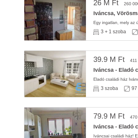
26 M Ft
260 00
Iváncsa, Vörösma
3 + 1 szoba
39.9 M Ft
411
Iváncsa - Eladó 
Eladó családi ház Ivá
3 szoba
97
79.9 M Ft
470
Iváncsa - Eladó 
Iváncsai családi ház! E