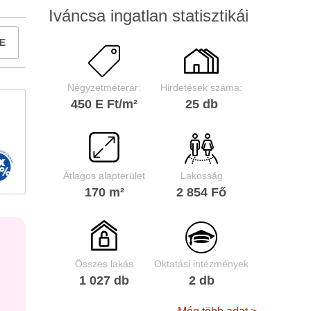
Iváncsa ingatlan statisztikái
E
Négyzetméterár:
Hirdetések száma:
450 E Ft/m²
25 db
Átlagos alapterület
Lakosság
170 m²
2 854 Fő
Összes lakás
Oktatási intézmények
1 027 db
2 db