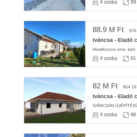
4 szoba
99
88.9 M Ft
976
Iváncsa - Eladó 
4 szoba
91
82 M Ft
854 16
Iváncsa - Eladó 
4 szoba
96