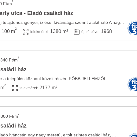
2
0 Ft/m
rty utca - Eladó családi ház
Egy ingatlan, mely az új tulajdonos igényei, ízlése, kívánsága szerint alakítható A nagy ...
2
100 m
1380 m²
1968
telekméret:
építés éve:
2
 340 Ft/m
családi ház
ncsa település központ közeli részén FŐBB JELLEMZŐI: – ...
2
 m
2177 m²
telekméret:
2
 000 Ft/m
családi ház
ladó Iváncsán egy nagy méretű, eltolt szintes családi ház, ...