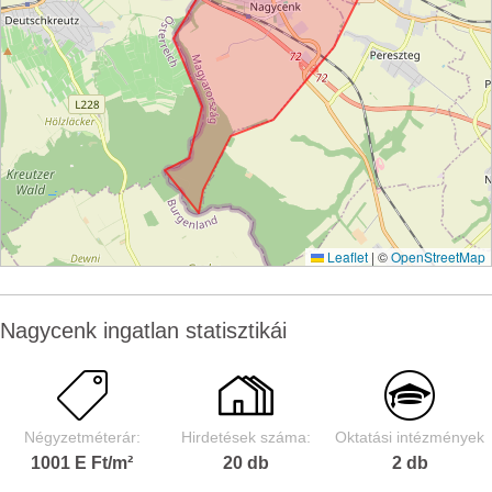
Leaflet
|
©
OpenStreetMap
Nagycenk ingatlan statisztikái
Négyzetméterár:
Hirdetések száma:
Oktatási intézmények
1001 E Ft/m²
20 db
2 db