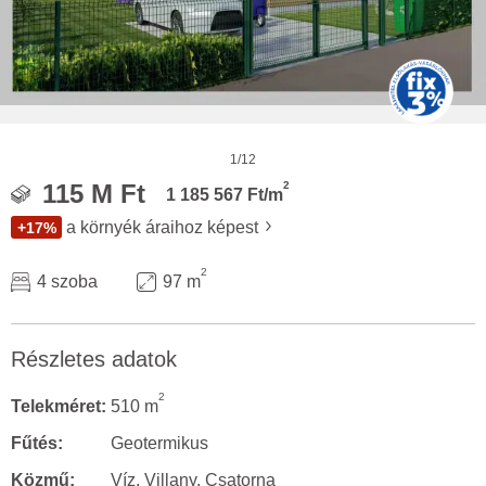
1/12
2
115 M Ft
1 185 567 Ft/m
a környék áraihoz képest
+17%
2
4 szoba
97 m
Részletes adatok
2
Telekméret:
510 m
Fűtés:
Geotermikus
Közmű:
Víz, Villany, Csatorna