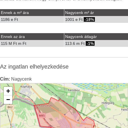
Ennek a m² ára
Nagycenk m² ár
1186 e Ft
1001 e Ft
-18%
Ennek az ára
Nagycenk átlagár
115 M Ft m Ft
113.6 m Ft
-1%
Az ingatlan elhelyezkedése
Cím:
Nagycenk
+
−