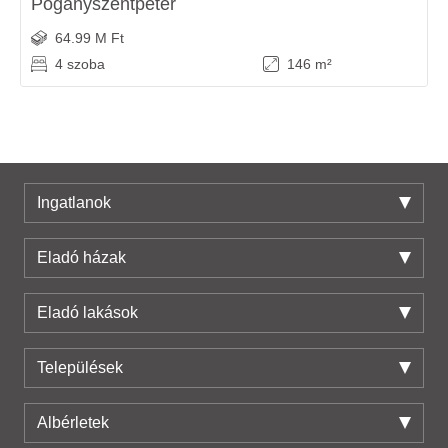
Pogányszentpéter
64.99 M Ft
4 szoba
146 m²
Ingatlanok
Eladó házak
Eladó lakások
Települések
Albérletek