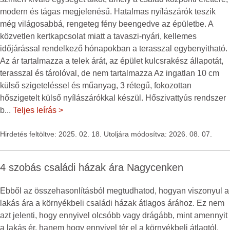
modern és tágas megjelenésű. Hatalmas nyílászárók teszik
még világosabbá, rengeteg fény beengedve az épületbe. A
közvetlen kertkapcsolat miatt a tavaszi-nyári, kellemes
időjárással rendelkező hónapokban a terasszal egybenyitható.
Az ár tartalmazza a telek árát, az épület kulcsrakész állapotát,
terasszal és tárolóval, de nem tartalmazza Az ingatlan 10 cm
külső szigeteléssel és műanyag, 3 rétegű, fokozottan
hőszigetelt külső nyílászárókkal készül. Hőszivattyús rendszer
b
...
Teljes leírás >
Hirdetés feltöltve: 2025. 02. 18. Utoljára módosítva: 2026. 08. 07.
4 szobás családi házak ára Nagycenken
Ebből az összehasonlításból megtudhatod, hogyan viszonyul a
lakás ára a környékbeli családi házak átlagos árához. Ez nem
azt jelenti, hogy ennyivel olcsóbb vagy drágább, mint amennyit
a lakás ér, hanem hogy ennyivel tér el a környékbeli átlagtól.