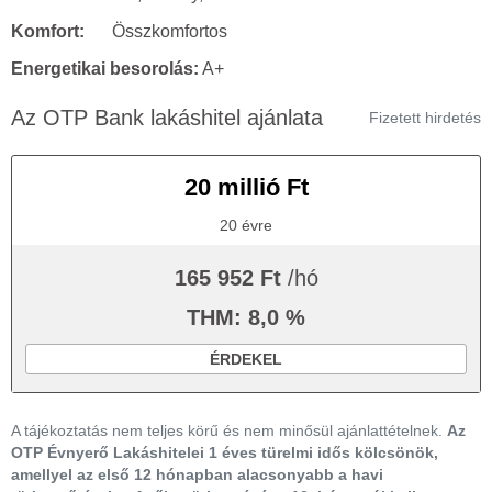
Komfort:
Összkomfortos
Energetikai besorolás:
A+
Az OTP Bank lakáshitel ajánlata
Fizetett hirdetés
20 millió Ft
20 évre
165 952 Ft
/hó
THM: 8,0 %
ÉRDEKEL
A tájékoztatás nem teljes körű és nem minősül ajánlattételnek.
Az
OTP Évnyerő Lakáshitelei 1 éves türelmi idős kölcsönök,
amellyel az első 12 hónapban alacsonyabb a havi