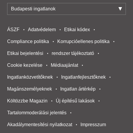
Budapesti ingatlanok
ÁSZF
Adatvédelem
Etikai kódex
Compliance politika
Korrupcióellenes politika
Etikai bejelentési
rendszer tájékoztató
Cookie kezelése
Médiaajánlat
Ingatlanközvetítőknek
Ingatlanfejlesztőknek
Magánszemélyeknek
Ingatlan ártérkép
Költözzbe Magazin
Új építésű lakások
Tartalommoderálási jelentés
Akadálymentesítési nyilatkozat
Impresszum