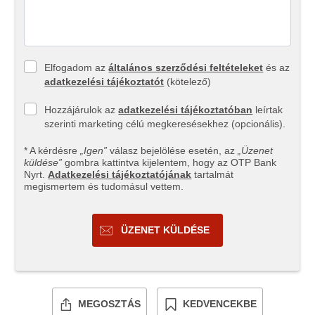
Elfogadom az
általános szerződési feltételeket
és az
adatkezelési tájékoztatót
(kötelező)
Hozzájárulok az
adatkezelési tájékoztatóban
leírtak
szerinti marketing célú megkeresésekhez (opcionális).
* A kérdésre
„Igen”
válasz bejelölése esetén, az
„Üzenet
küldése”
gombra kattintva kijelentem, hogy az OTP Bank
Nyrt.
Adatkezelési tájékoztatójának
tartalmát
megismertem és tudomásul vettem.
ÜZENET KÜLDÉSE
MEGOSZTÁS
KEDVENCEKBE