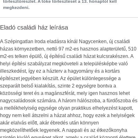
törlesztőrészlet. A tőke törlesztését a 13. hónaptól kell
megkezdeni.
Eladó családi ház leírása
A Szépingatlan Iroda eladásra kínál Nagycenken, új családi
házas környezetben, nettó 97 m2-es hasznos alapterületű, 510
m2-es telken épülő, új építésű családi házat kulcsrakészen. A
helyi építési szabályzat megköveteli a településképbe való
illeszkedést, így ez a házterv a hagyomány és a kortárs
építészet jegyében készült. Az épület különlegessége a
szeparált belső kialakítás, szinte 2 egységre bontva a
közösségi teret és a magánszférát, mely igen hasznos lehet
nagycsaládosok számára. A három hálószoba, a fürdőszoba és
a mellékhelyiség egysége olyan praktikus elhelyezést kapott,
hogy nem kell átszelni a házat ahhoz, hogy ezek a helyiségek
akár elalvás előtt, akár ébredés után könnyen
megközelíthetőek legyenek. A nappali és az étkezőkonyha
szintén kiváló egységet alkot, amely a család központi élettere,