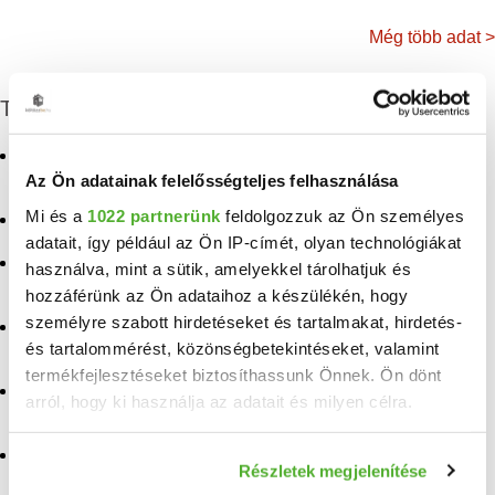
Még több adat >
További eladó ingatlanok
Eladó családi ház
Eladó ingatlan Mesteri
Nagycenk
Az Ön adatainak felelősségteljes felhasználása
Eladó ingatlan
Mi és a
1022 partnerünk
feldolgozzuk az Ön személyes
Eladó ház Nagycenk
Sokorópátka
adatait, így például az Ön IP-címét, olyan technológiákat
Eladó ingatlan
Eladó ingatlan Újkér
használva, mint a sütik, amelyekkel tárolhatjuk és
Pázmándfalu
hozzáférünk az Ön adataihoz a készülékén, hogy
Eladó ingatlan Kondorfa
személyre szabott hirdetéseket és tartalmakat, hirdetés-
Eladó ingatlan
és tartalommérést, közönségbetekintéseket, valamint
Röjtökmuzsaj
Eladó ingatlan Rábapaty
termékfejlesztéseket biztosíthassunk Önnek. Ön dönt
Eladó ingatlan
Eladó ingatlan
arról, hogy ki használja az adatait és milyen célra.
Balatonmáriafürdő
Hegyhátszentjakab
Ha engedélyezi, a következőt is meg szeretnénk tenni:
Eladó ingatlan Szalafő
Eladó ingatlan Himod
Részletek megjelenítése
Információgyűjtés az Ön földrajzi elhelyezkedéséről