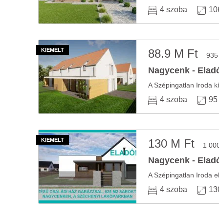
4 szoba
10
88.9 M Ft
935
Nagycenk - Eladó
4 szoba
95
130 M Ft
1 00
Nagycenk - Eladó
4 szoba
13