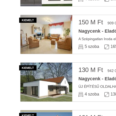
150 M Ft
909 
Nagycenk - Eladó
5 szoba
16
130 M Ft
942 
Nagycenk - Eladó
4 szoba
13