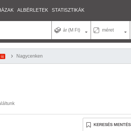
HÁZAK
ALBÉRLETEK
STATISZTIKÁK
ár (M Ft)
méret
Nagycenken
 új
aláltunk
KERESÉS MENTÉS