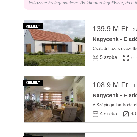
koltozzbe.hu ingatlankeresőn láthatod legelőször, és a f
139.9 M Ft
2
Nagycenk - Eladó
Családi házas övezetbe
5 szoba
tel
108.9 M Ft
1
Nagycenk - Eladó
4 szoba
93