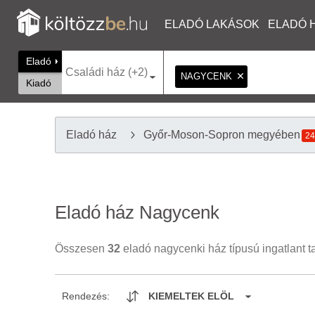
ELADÓ LAKÁSOK
ELADÓ 
Eladó
Családi ház (+2)
NAGYCENK
Kiadó
Eladó ház
Győr-Moson-Sopron megyében
24
Eladó ház Nagycenk
Összesen
32
eladó nagycenki ház típusú ingatlant t
Rendezés:
KIEMELTEK ELÖL