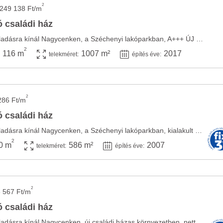
2
 249 138 Ft/m
 családi ház
A Szépingatlan Iroda eladásra kínál Nagycenken, a Széchenyi lakóparkban, A+++ ÚJ ENERGETIKAI ...
2
116 m
1007 m²
2017
telekméret:
építés éve:
2
286 Ft/m
 családi ház
A Szépingatlan Iroda eladásra kínál Nagycenken, a Széchenyi lakóparkban, kialakult családi ...
2
0 m
586 m²
2007
telekméret:
építés éve:
2
 567 Ft/m
 családi ház
A Szépingatlan Iroda eladásra kínál Nagycenken, új családi házas környezetben, nettó 97 ...