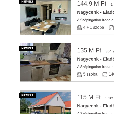
144.9 M Ft
1
Nagycenk - Eladó
4 + 1 szoba
135 M Ft
964 
Nagycenk - Eladó
5 szoba
14
115 M Ft
1 185
Nagycenk - Eladó