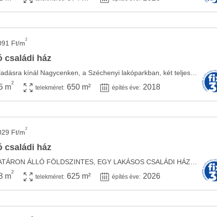
2
091 Ft/m
 családi ház
A Szépingatlan Iroda eladásra kínál Nagycenken, a Széchenyi lakóparkban, két teljes szintes ...
2
5 m
650 m²
2018
telekméret:
építés éve:
2
029 Ft/m
 családi ház
ÚJ ÉPÍTÉSŰ OLDALHATÁRON ÁLLÓ FÖLDSZINTES, EGY LAKÁSOS CSALÁDI HÁZ , NAGYCENKEN A ...
2
8 m
625 m²
2026
telekméret:
építés éve: