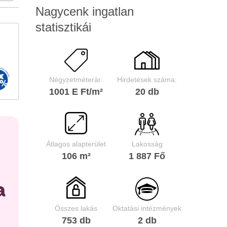
Nagycenk ingatlan
statisztikái
Négyzetméterár:
Hirdetések száma:
1001 E Ft/m²
20 db
Átlagos alapterület
Lakosság
106 m²
1 887 Fő
Összes lakás
Oktatási intézmények
753 db
2 db