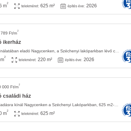
2
6 m
625 m²
2026
telekméret:
építés éve:
2
 789 Ft/m
 ikerház
A Szépingatlan Iroda kínálatában eladó Nagycenken, a Széchenyi lakóparkban lévő családi ...
2
 m
220 m²
2026
telekméret:
építés éve:
2
0 000 Ft/m
 családi ház
A Szépingatlan Iroda eladásra kínál Nagycenken a Széchenyi Lakóparkban, 625 m2-es, ...
2
0 m
625 m²
telekméret: