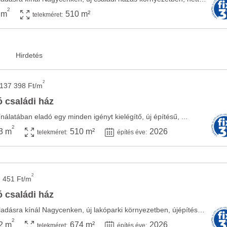
2
 m
510 m²
telekméret:
2
 137 398 Ft/m
 családi ház
nálatában eladó egy minden igényt kielégítő, új építésű, ...
2
3 m
510 m²
2026
telekméret:
építés éve:
2
 451 Ft/m
 családi ház
A Szépingatlan Iroda eladásra kínál Nagycenken, új lakóparki környezetben, újépítésű ...
2
2 m
674 m²
2026
telekméret:
építés éve: