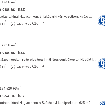
2
2 174 Ft/m
 családi ház
ladásra kínál Nagycenken, új lakóparki környezetben, kiváló ...
2
5 m
610 m²
telekméret:
2
7 273 Ft/m
 családi ház
INGATLAN LEÍRÁSA: A Szépingatlan Iroda eladásra kínál Nagycenk újonnan kiépülő lakóparki ...
2
0 m
610 m²
telekméret:
2
 174 528 Ft/m
 családi ház
A Szépingatlan Iroda eladásra kínál Nagycenken a Széchenyi Lakóparkban, 625 m2-es, ...