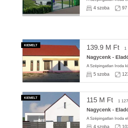
4 szoba
97
139.9 M Ft
1
Nagycenk - Eladó
A Szépingatlan Iroda kí
5 szoba
12
115 M Ft
1 127
Nagycenk - Eladó
4 szoba
10