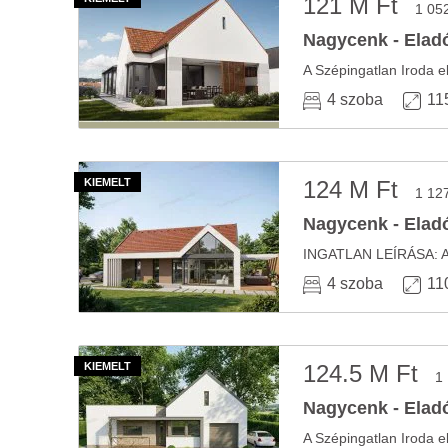
121 M Ft
1 05
Nagycenk - Eladó
A Szépingatlan Iroda e
4 szoba
11
124 M Ft
1 12
Nagycenk - Eladó
4 szoba
11
124.5 M Ft
1
Nagycenk - Eladó