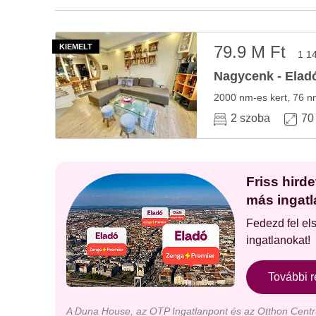
79.9 M Ft
1 1
Nagycenk - Eladó
2000 nm-es kert, 76 nm
2 szoba
70
Friss hird
más ingatl
Fedezd fel el
ingatlanokat!
További r
A Duna House, az OTP Ingatlanpont és az Otthon Centru