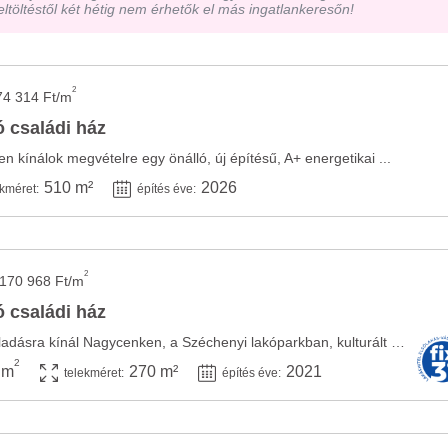
eltöltéstől két hétig nem érhetők el más ingatlankeresőn!
2
74 314 Ft/m
 családi ház
n kínálok megvételre egy önálló, új építésű, A+ energetikai ...
510 m²
2026
ekméret:
építés éve:
2
 170 968 Ft/m
 családi ház
A Szépingatlan Iroda eladásra kínál Nagycenken, a Széchenyi lakóparkban, kulturált családi ...
2
 m
270 m²
2021
telekméret:
építés éve: