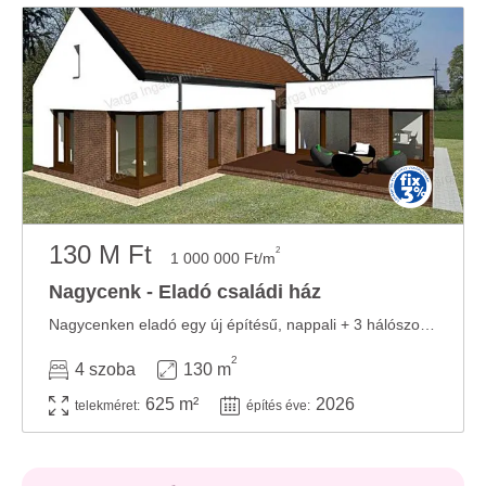
130 M Ft
2
1 000 000 Ft/m
Nagycenk - Eladó családi ház
Nagycenken eladó egy új építésű, nappali + 3 hálószobás, földszintes családi ház. ...
2
4 szoba
130 m
625 m²
2026
telekméret:
építés éve: