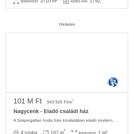
3710 m²
1792
telekméret:
építés éve:
101 M Ft
2
943 925 Ft/m
Nagycenk - Eladó családi ház
A Szépingatlan Iroda friss kínálatában eladó modern, új építésű, nettó 107 m2-es ...
2
4 szoba
107 m
1 m²
telekméret: