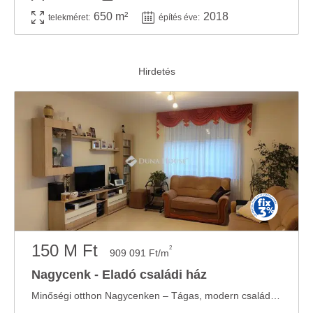
650 m²
2018
telekméret:
építés éve:
150 M Ft
2
909 091 Ft/m
Nagycenk - Eladó családi ház
Minőségi otthon Nagycenken – Tágas, modern családi ház parkosított kerttel Eladó egy két ...