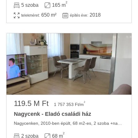
2
5 szoba
165 m
650 m²
2018
telekméret:
építés éve:
119.5 M Ft
2
1 757 353 Ft/m
Nagycenk - Eladó családi ház
Nagycenken, 2010-ben épült, 68 m2-es, 2 szoba +nappalis, gázkazán, padlófűtéses és ...
2
2 szoba
68 m