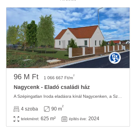
96 M Ft
2
1 066 667 Ft/m
Nagycenk - Eladó családi ház
A Szépingatlan Iroda eladásra kínál Nagycenken, a Széchenyi lakóparkban, földszintes, nagy ...
2
4 szoba
90 m
625 m²
2024
telekméret:
építés éve: