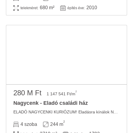
680 m²
2010
telekméret:
építés éve:
280 M Ft
2
1 147 541 Ft/m
Nagycenk - Eladó családi ház
ELADÓ NAGYCENKI KURIÓZUM! Eladásra kínálok Nagycenk településen egy történelmi ...
2
4 szoba
244 m