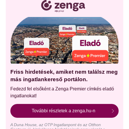
Friss hirdetések, amiket nem találsz meg
más ingatlankereső portálon.
Fedezd fel elsőként a Zenga Premier címkés eladó
ingatlanokat!
További részletek a zenga.hu-n
A Duna House, az OTP Ingatlanpont és az Otthon