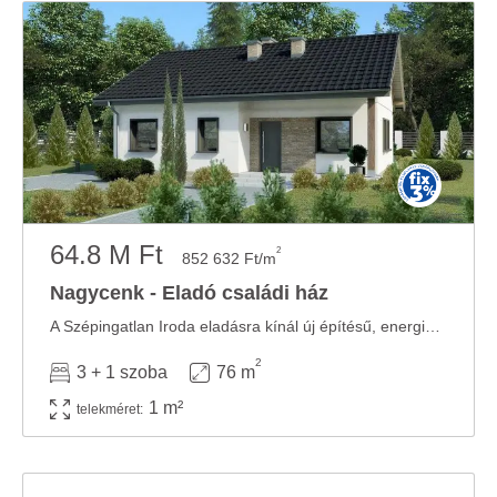
64.8 M Ft
2
852 632 Ft/m
Nagycenk - Eladó családi ház
A Szépingatlan Iroda eladásra kínál új építésű, energia takarékos, hőszivattyús ...
2
3 + 1 szoba
76 m
1 m²
telekméret: