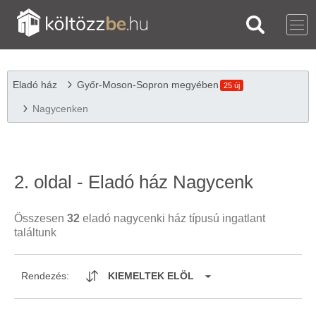
Eladó ház
Győr-Moson-Sopron megyében
25 új
Nagycenken
2. oldal - Eladó ház Nagycenk
Összesen
32
eladó nagycenki ház típusú ingatlant
találtunk
Rendezés:
KIEMELTEK ELÖL