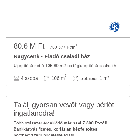
80.6 M Ft
2
760 377 Ft/m
Nagycenk - Eladó családi ház
Új építésű nettó 105,80 m2-es tégla építésű családi házat kínálunk eladásra. Az ...
2
4 szoba
106 m
1 m²
telekméret:
Találj gyorsan vevőt vagy bérlőt
ingatlanodra!
Több százezer érdeklődő
már havi 7 800 Ft-tól!
Bankkártyás fizetés,
korlátlan képfeltöltés
,
pofonegyszerű hirdetésfeladás!