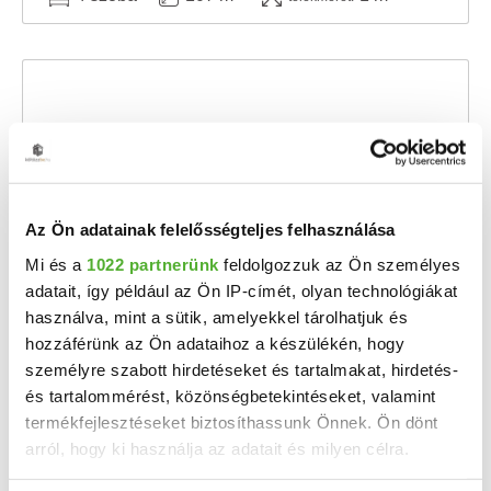
Az Ön adatainak felelősségteljes felhasználása
Mi és a
1022 partnerünk
feldolgozzuk az Ön személyes
adatait, így például az Ön IP-címét, olyan technológiákat
75.9 M Ft
2
759 000 Ft/m
használva, mint a sütik, amelyekkel tárolhatjuk és
hozzáférünk az Ön adataihoz a készülékén, hogy
Nagycenk - Eladó családi ház
személyre szabott hirdetéseket és tartalmakat, hirdetés-
A Szépingatlan Iroda kínálatában új építésű, földszintes, 99,8 nm hasznos területtel ...
és tartalommérést, közönségbetekintéseket, valamint
2
termékfejlesztéseket biztosíthassunk Önnek. Ön dönt
4 szoba
100 m
1 m²
telekméret:
arról, hogy ki használja az adatait és milyen célra.