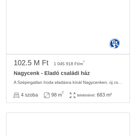
102.5 M Ft
2
1 045 918 Ft/m
Nagycenk - Eladó családi ház
A Szépingatlan Iroda eladásra kínál Nagycenken, új családiházas területen, 683 m2-es ...
2
4 szoba
98 m
683 m²
telekméret: