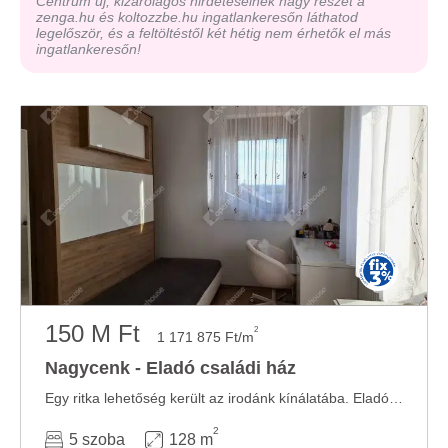
Centrum új, kizárólagos hirdetéseinek nagy részét a
zenga.hu és koltozzbe.hu ingatlankeresőn láthatod
legelőször, és a feltöltéstől két hétig nem érhetők el más
ingatlankeresőn!
150 M Ft
2
1 171 875 Ft/m
Nagycenk - Eladó családi ház
Egy ritka lehetőség került az irodánk kínálatába. Eladóvá vált egy két teljes szintes, ...
2
5 szoba
128 m