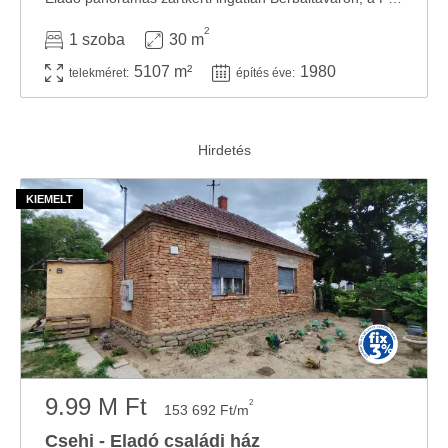
2
1 szoba
30 m
5107 m²
1980
telekméret:
építés éve:
9.99 M Ft
2
153 692 Ft/m
Csehi - Eladó családi ház