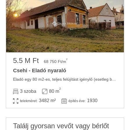
5.5 M Ft
2
68 750 Ft/m
Csehi - Eladó nyaraló
Eladó egy 80 m2-es, teljes felújítást igénylő (esetleg bontandó) régi építésű ...
2
3 szoba
80 m
3482 m²
1930
telekméret:
építés éve:
Találj gyorsan vevőt vagy bérlőt