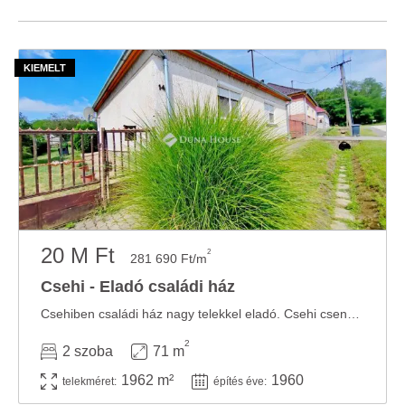
20 M Ft
2
281 690 Ft/m
Csehi - Eladó családi ház
Csehiben családi ház nagy telekkel eladó. Csehi csendes, nyugodt településén kínálom ...
2
2 szoba
71 m
1962 m²
1960
telekméret:
építés éve: