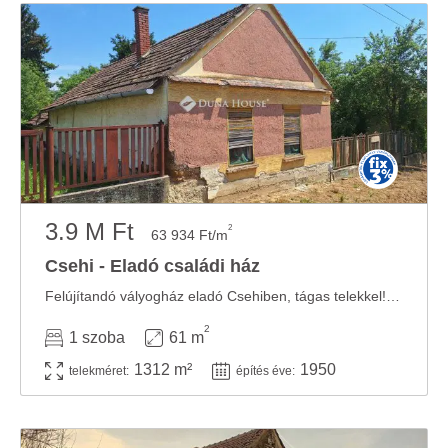
3.9 M Ft
2
63 934 Ft/m
Csehi - Eladó családi ház
Felújítandó vályogház eladó Csehiben, tágas telekkel! Csehi település egy hangulatos kis ...
2
1 szoba
61 m
1312 m²
1950
telekméret:
építés éve: