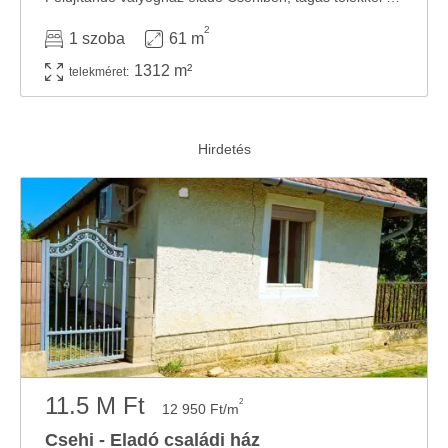
2
1 szoba
61 m
1312 m²
telekméret:
11.5 M Ft
2
12 950 Ft/m
Csehi - Eladó családi ház