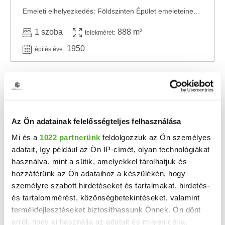
Emeleti elhelyezkedés: Földszinten Épület emeleteinek száma: 1 Állapota: Használt - ...
1 szoba
888 m²
telekméret:
1950
építés éve:
Az Ön adatainak felelősségteljes felhasználása
Mi és a
1022 partnerünk
feldolgozzuk az Ön személyes
adatait, így például az Ön IP-címét, olyan technológiákat
használva, mint a sütik, amelyekkel tárolhatjuk és
hozzáférünk az Ön adataihoz a készülékén, hogy
személyre szabott hirdetéseket és tartalmakat, hirdetés-
8.5 M Ft
2
87 629 Ft/m
és tartalommérést, közönségbetekintéseket, valamint
Csehi - Eladó üzlethelyiség
termékfejlesztéseket biztosíthassunk Önnek. Ön dönt
arról, hogy ki használja az adatait és milyen célra.