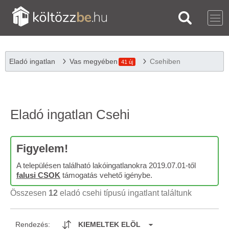
Eladó ingatlan
Vas megyében
Csehiben
41 új
Eladó ingatlan Csehi
Figyelem!
A településen található lakóingatlanokra 2019.07.01-től
falusi CSOK
támogatás vehető igénybe.
Összesen
12
eladó csehi típusú ingatlant találtunk
Rendezés:
KIEMELTEK ELÖL