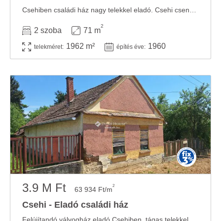
Csehiben családi ház nagy telekkel eladó. Csehi csendes, nyugodt településén kínálom ...
2
2 szoba
71 m
1962 m²
1960
telekméret:
építés éve:
3.9 M Ft
2
63 934 Ft/m
Csehi - Eladó családi ház
Felújítandó vályogház eladó Csehiben, tágas telekkel és melléképülettel! Csehi ...