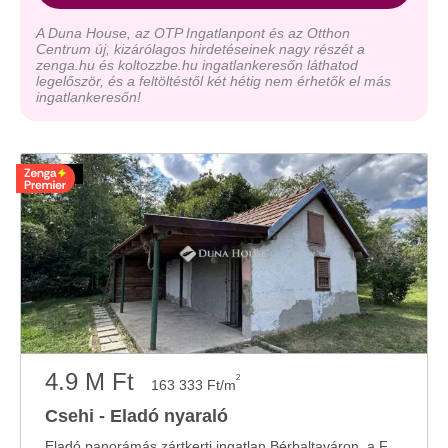
A Duna House, az OTP Ingatlanpont és az Otthon
Centrum új, kizárólagos hirdetéseinek nagy részét a
zenga.hu és koltozzbe.hu ingatlankeresőn láthatod
legelőször, és a feltöltéstől két hétig nem érhetők el más
ingatlankeresőn!
4.9 M Ft
2
163 333 Ft/m
Csehi - Eladó nyaraló
Eladó panorámás zártkerti ingatlan Bérbaltaváron, a Ferenc-hegyen Bérbaltavár közkedvelt ...