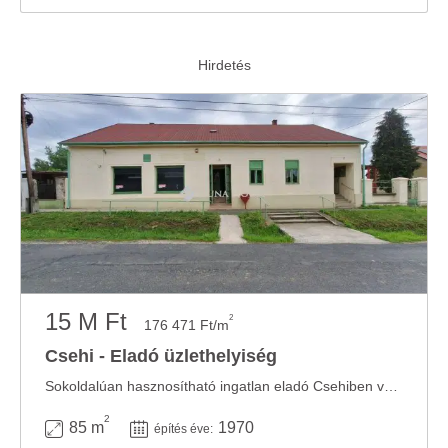
Ön által használt más szolgáltatásokból gyűjtöttek.
15 M Ft
2
176 471 Ft/m
Csehi - Eladó üzlethelyiség
Sokoldalúan hasznosítható ingatlan eladó Csehiben vállalkozásra vagy lakhatásra is alkalmas! ...
2
85 m
1970
építés éve: