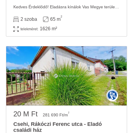
Kedves Érdeklődő! Eladásra kínálok Vas Megye területén Csehi településen egy 65 nm ...
2
2 szoba
65 m
1626 m²
telekméret:
20 M Ft
2
281 690 Ft/m
Csehi, Rákóczi Ferenc utca - Eladó
családi ház