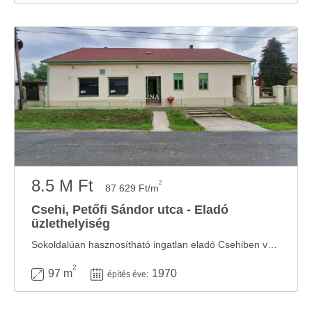
8.5 M Ft
2
87 629 Ft/m
Csehi, Petőfi Sándor utca - Eladó
üzlethelyiség
Sokoldalúan hasznosítható ingatlan eladó Csehiben vállalkozásra vagy lakhatásra is alkalmas. ...
2
97 m
1970
építés éve: