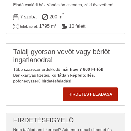
Eladó családi ház Vönöckön csendes, zöld övezetben! Fedezze fel ezt a kivételes ...
2
7 szoba
200 m
1795 m²
10 felett
telekméret:
Találj gyorsan vevőt vagy bérlőt
ingatlanodra!
Több százezer érdeklődő
már havi 7 800 Ft-tól!
Bankkártyás fizetés,
korlátlan képfeltöltés
,
pofonegyszerű hirdetésfeladás!
HIRDETÉS FELADÁSA
HIRDETÉSFIGYELŐ
Nem találod amit keresel? Add meg email címedet és