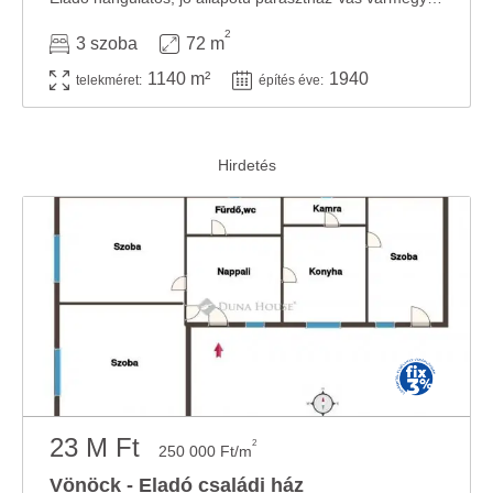
2
3 szoba
72 m
1140 m²
1940
telekméret:
építés éve:
23 M Ft
2
250 000 Ft/m
Vönöck - Eladó családi ház