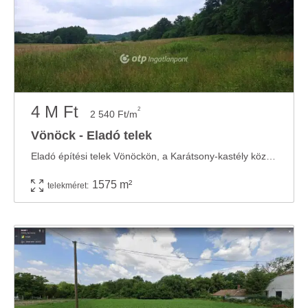
4 M Ft
2
2 540 Ft/m
Vönöck - Eladó telek
Eladó építési telek Vönöckön, a Karátsony-kastély közelében! Vas vármegyében, ...
1575 m²
telekméret: