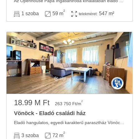
Az Openhouse Pápa Ingatlaniroda kínálatában eladó a #181037 hivatkozási számú vönöcki ...
2
1 szoba
59 m
547 m²
telekméret:
18.99 M Ft
2
263 750 Ft/m
Vönöck - Eladó családi ház
Eladó hangulatos, egyedi karakterű parasztház Vönöckön, Vas megyében 72 nm-es, 3 szobás ...
2
3 szoba
72 m