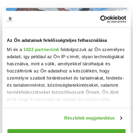
Az Ön adatainak felelősségteljes felhasználása
Mi és a
1022 partnerünk
feldolgozzuk az Ön személyes
adatait, így például az Ön IP-címét, olyan technológiákat
használva, mint a sütik, amelyekkel tárolhatjuk és
hozzáférünk az Ön adataihoz a készülékén, hogy
25 M Ft
2
396 825 Ft/m
személyre szabott hirdetéseket és tartalmakat, hirdetés-
és tartalommérést, közönségbetekintéseket, valamint
Vönöck - Eladó sorház
termékfejlesztéseket biztosíthassunk Önnek. Ön dönt
Eladásra kínálok Vas vármegyében, a Celldömölki járásban, Vönöckön rendezett-gondozott ...
arról, hogy ki használja az adatait és milyen célra.
2
1 szoba
63 m
Ha engedélyezi, a következőt is meg szeretnénk tenni:
547 m²
1950
telekméret:
építés éve:
Részletek megjelenítése
Információgyűjtés az Ön földrajzi elhelyezkedéséről
pár méteres pontossággal