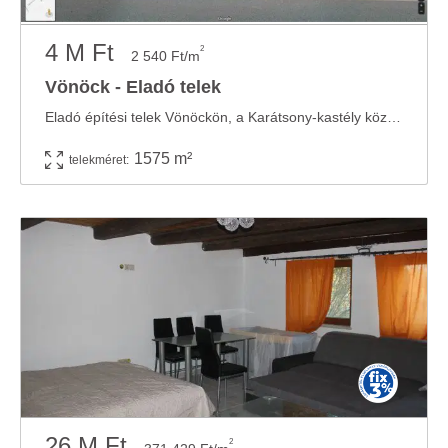
4 M Ft
2
2 540 Ft/m
Vönöck - Eladó telek
Eladó építési telek Vönöckön, a Karátsony-kastély közelében! Vas vármegyében, ...
1575 m²
telekméret:
26 M Ft
2