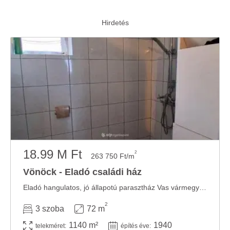
18.99 M Ft
2
263 750 Ft/m
Vönöck - Eladó családi ház
Eladó hangulatos, jó állapotú parasztház Vas vármegyében, Vönöckön Vönöck csendes, ...
2
3 szoba
72 m
1140 m²
1940
telekméret:
építés éve: