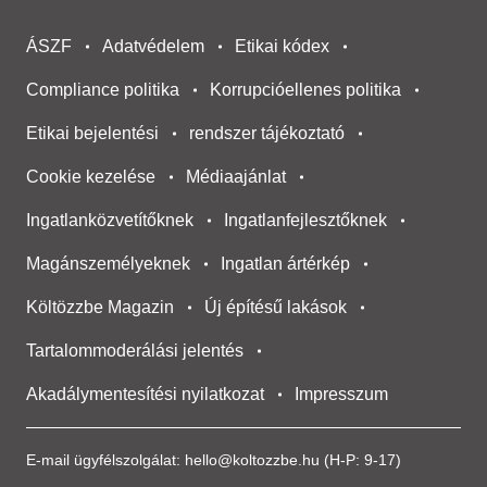
ÁSZF
Adatvédelem
Etikai kódex
Compliance politika
Korrupcióellenes politika
Etikai bejelentési
rendszer tájékoztató
Cookie kezelése
Médiaajánlat
Ingatlanközvetítőknek
Ingatlanfejlesztőknek
Magánszemélyeknek
Ingatlan ártérkép
Költözzbe Magazin
Új építésű lakások
Tartalommoderálási jelentés
Akadálymentesítési nyilatkozat
Impresszum
E-mail ügyfélszolgálat:
hello@koltozzbe.hu
(H-P: 9-17)