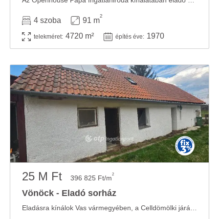
Az Openhouse Pápa Ingatlaniroda kínálatában eladó a #182906 hivatkozási számú vönöcki ...
2
4 szoba
91 m
4720 m²
1970
telekméret:
építés éve:
25 M Ft
2
396 825 Ft/m
Vönöck - Eladó sorház
Eladásra kínálok Vas vármegyében, a Celldömölki járásban, Vönöckön rendezett-gondozott ...