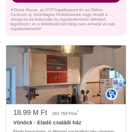
A Duna House, az OTP Ingatlanpont és az Otthon
Centrum új, kizárólagos hirdetéseinek nagy részét a
zenga.hu és koltozzbe.hu ingatlankeresőn láthatod
legelőször, és a feltöltéstől két hétig nem érhetők el más
ingatlankeresőn!
18.99 M Ft
2
263 750 Ft/m
Vönöck - Eladó családi ház
Eladó hangulatos, jó állapotú parasztház Vas vármegyében, Vönöckön Vönöck csendes, ...