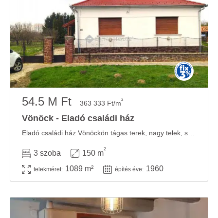
54.5 M Ft
2
363 333 Ft/m
Vönöck - Eladó családi ház
Eladó családi ház Vönöckön tágas terek, nagy telek, sok lehetőség Vönöckön eladó egy ...
2
3 szoba
150 m
1089 m²
1960
telekméret:
építés éve: