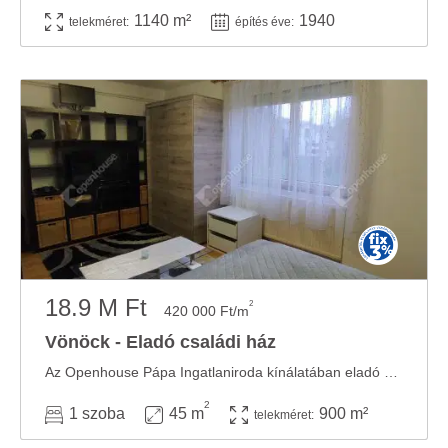
1140 m²
1940
telekméret:
építés éve:
18.9 M Ft
2
420 000 Ft/m
Vönöck - Eladó családi ház
Az Openhouse Pápa Ingatlaniroda kínálatában eladó a #180893 hivatkozási számú vönöcki ...
2
1 szoba
45 m
900 m²
telekméret: