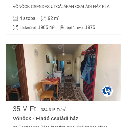
VÖNÖCK CSENDES UTCÁJÁBAN CSALÁDI HÁZ ELADÓAz épület 1975 -ben épült, 92 m2-es , 3 ...
2
4 szoba
92 m
1985 m²
1975
telekméret:
építés éve:
35 M Ft
2
384 615 Ft/m
Vönöck - Eladó családi ház