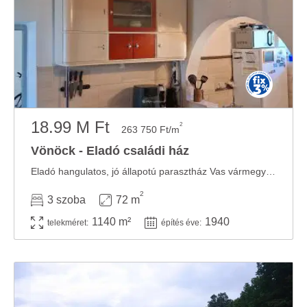
18.99 M Ft
2
263 750 Ft/m
Vönöck - Eladó családi ház
Eladó hangulatos, jó állapotú parasztház Vas vármegyében, Vönöckön Vönöck csendes, ...
2
3 szoba
72 m
1140 m²
1940
telekméret:
építés éve: