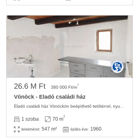
26.6 M Ft
2
380 000 Ft/m
Vönöck - Eladó családi ház
Eladó családi ház Vönöckön beépíthető tetőtérrel, nyugodt környezetben Vönöckön ...
2
1 szoba
70 m
547 m²
1960
telekméret:
építés éve: