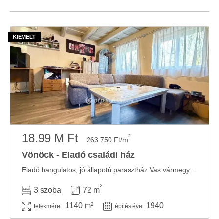
18.99 M Ft
2
263 750 Ft/m
Vönöck - Eladó családi ház
Eladó hangulatos, jó állapotú parasztház Vas vármegyében, Vönöckön Vönöck csendes, ...
2
3 szoba
72 m
1140 m²
1940
telekméret:
építés éve: