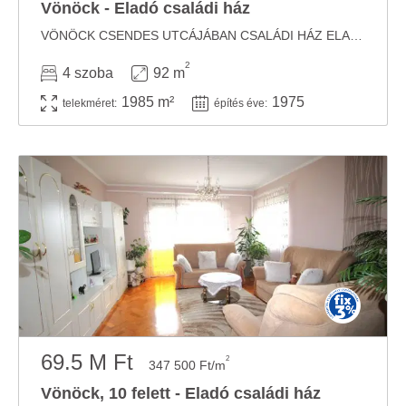
Vönöck - Eladó családi ház
VÖNÖCK CSENDES UTCÁJÁBAN CSALÁDI HÁZ ELADÓAz épület 1975 -ben épült, 92 m2-es , 3 ...
2
4 szoba
92 m
1985 m²
1975
telekméret:
építés éve:
69.5 M Ft
2
347 500 Ft/m
Vönöck, 10 felett - Eladó családi ház