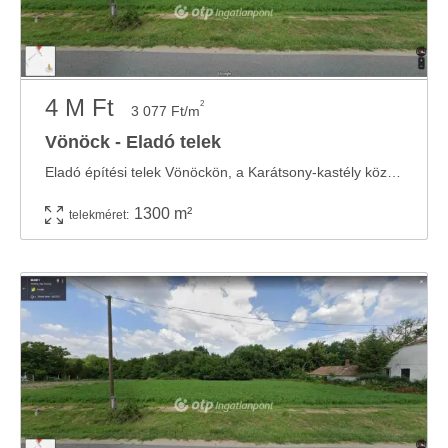
4 M Ft
2
3 077 Ft/m
Vönöck - Eladó telek
Eladó építési telek Vönöckön, a Karátsony-kastély közelében! Vas vármegyében, ...
1300 m²
telekméret: