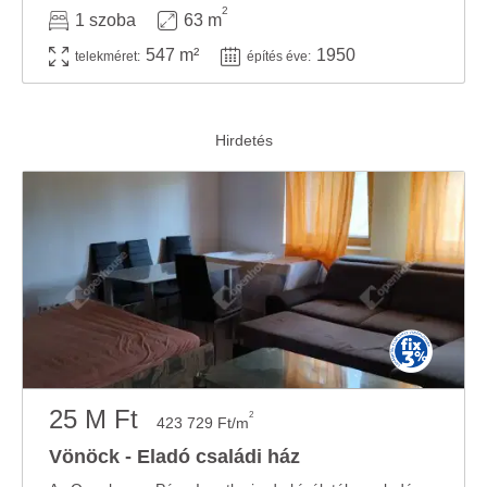
2
1 szoba
63 m
547 m²
1950
telekméret:
építés éve:
25 M Ft
2
423 729 Ft/m
Vönöck - Eladó családi ház