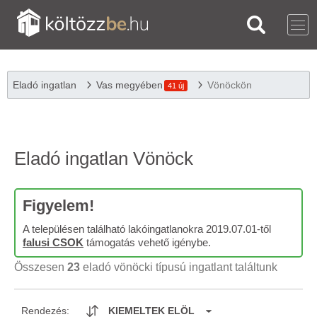
Eladó ingatlan
Vas megyében
Vönöckön
41 új
Eladó ingatlan Vönöck
Figyelem!
A településen található lakóingatlanokra 2019.07.01-től
falusi CSOK
támogatás vehető igénybe.
Összesen
23
eladó vönöcki típusú ingatlant találtunk
Rendezés:
KIEMELTEK ELÖL