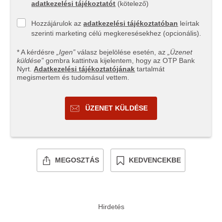
adatkezelési tájékoztatót
(kötelező)
Hozzájárulok az
adatkezelési tájékoztatóban
leírtak
szerinti marketing célú megkeresésekhez (opcionális).
* A kérdésre
„Igen”
válasz bejelölése esetén, az
„Üzenet
küldése”
gombra kattintva kijelentem, hogy az OTP Bank
Nyrt.
Adatkezelési tájékoztatójának
tartalmát
megismertem és tudomásul vettem.
ÜZENET KÜLDÉSE
MEGOSZTÁS
KEDVENCEKBE