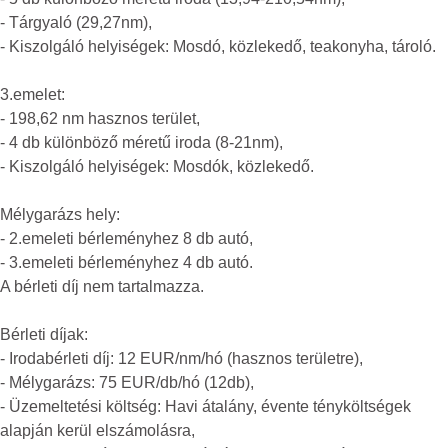
- Tárgyaló (29,27nm),
- Kiszolgáló helyiségek: Mosdó, közlekedő, teakonyha, tároló.
3.emelet:
- 198,62 nm hasznos terület,
- 4 db különböző méretű iroda (8-21nm),
- Kiszolgáló helyiségek: Mosdók, közlekedő.
Mélygarázs hely:
- 2.emeleti bérleményhez 8 db autó,
- 3.emeleti bérleményhez 4 db autó.
A bérleti díj nem tartalmazza.
Bérleti díjak:
- Irodabérleti díj: 12 EUR/nm/hó (hasznos területre),
- Mélygarázs: 75 EUR/db/hó (12db),
- Üzemeltetési költség: Havi átalány, évente tényköltségek
alapján kerül elszámolásra,