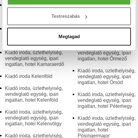
tulajdonságainak (ujjlenyomat) aktív ellenőrzésével
Kiadó iroda, üzlethelyiség,
ingatlan, hotel Nádorkert
vendeglató egység, ipari
Tudjon meg többet személyes adatainak feldolgozási
Testreszabás
ingatlan, hotel Gazdagrét
Kiadó iroda Őrmező
módjairól és adja meg preferenciáit a
Részletek
pontban
. Bármikor módosíthatja vagy visszavonhatja a
Kiadó iroda, üzlethelyiség,
Kiadó üzlethelyiség
Sütinyilatkozathoz való hozzájárulását.
vendeglató egység, ipari
Őrmező
Megtagad
ingatlan, hotel Hosszúrét
Kiadó iroda, üzlethelyiség,
Sütiket használunk a tartalmak és hirdetések személyre
Kiadó iroda, üzlethelyiség,
vendeglató egység, ipari
szabásához, közösségi funkciók biztosításához,
vendeglató egység, ipari
ingatlan, hotel Őrmező
valamint weboldalforgalmunk elemzéséhez. Ezenkívül
ingatlan, hotel Kamaraerdő
közösségi média-, hirdető- és elemező partnereinkkel
Kiadó iroda, üzlethelyiség,
Kiadó iroda Kelenföld
vendeglató egység, ipari
megosztjuk az Ön weboldalhasználatra vonatkozó
ingatlan, hotel Örsöd
adatait, akik kombinálhatják az adatokat más olyan
Kiadó iroda, üzlethelyiség,
adatokkal, amelyeket Ön adott meg számukra vagy az
vendeglató egység, ipari
Kiadó iroda, üzlethelyiség,
Ön által használt más szolgáltatásokból gyűjtöttek.
ingatlan, hotel Kelenföld
vendeglató egység, ipari
ingatlan, hotel Péterhegy
Kiadó iroda, üzlethelyiség,
vendeglató egység, ipari
Kiadó iroda, üzlethelyiség,
ingatlan, hotel Kelenvölgy
vendeglató egység, ipari
ingatlan, hotel
Kiadó iroda, üzlethelyiség,
Pösingermajor