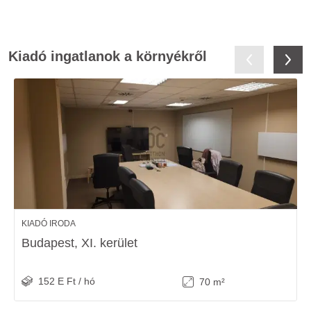
Kiadó ingatlanok a környékről
KIADÓ IRODA
Budapest, XI. kerület
152 E Ft / hó
70 m²