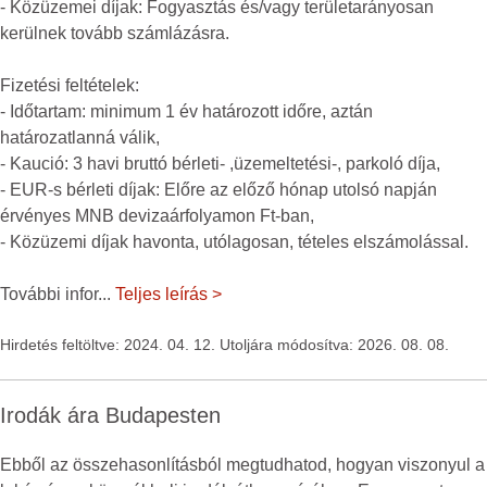
- Közüzemei díjak: Fogyasztás és/vagy területarányosan
kerülnek tovább számlázásra.
Fizetési feltételek:
- Időtartam: minimum 1 év határozott időre, aztán
határozatlanná válik,
- Kaució: 3 havi bruttó bérleti- ,üzemeltetési-, parkoló díja,
- EUR-s bérleti díjak: Előre az előző hónap utolsó napján
érvényes MNB devizaárfolyamon Ft-ban,
- Közüzemi díjak havonta, utólagosan, tételes elszámolással.
További infor
...
Teljes leírás >
Hirdetés feltöltve: 2024. 04. 12. Utoljára módosítva: 2026. 08. 08.
Irodák ára Budapesten
Ebből az összehasonlításból megtudhatod, hogyan viszonyul a