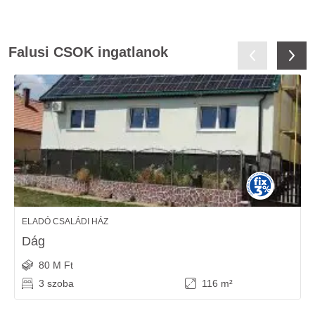
Falusi CSOK ingatlanok
ELADÓ CSALÁDI HÁZ
Dág
80 M Ft
3 szoba
116 m²