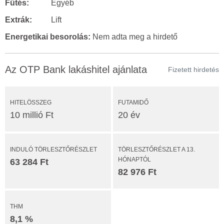
Fűtés:
Egyéb
Extrák:
Lift
Energetikai besorolás:
Nem adta meg a hirdető
Az OTP Bank lakáshitel ajánlata
Fizetett hirdetés
HITELÖSSZEG
FUTAMIDŐ
10 millió Ft
20 év
INDULÓ TÖRLESZTŐRÉSZLET
TÖRLESZTŐRÉSZLET A 13.
HÓNAPTÓL
63 284 Ft
82 976 Ft
THM
8,1 %