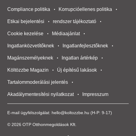
Compliance politika
Korrupcióellenes politika
Etikai bejelentési
rendszer tájékoztató
Cookie kezelése
Médiaajánlat
Ingatlanközvetítőknek
Ingatlanfejlesztőknek
Magánszemélyeknek
Ingatlan ártérkép
Költözzbe Magazin
Új építésű lakások
Tartalommoderálási jelentés
Akadálymentesítési nyilatkozat
Impresszum
E-mail ügyfélszolgálat:
hello@koltozzbe.hu
(H-P: 9-17)
© 2026 OTP Otthonmegoldások Kft.