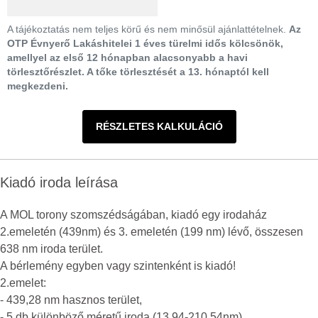
A tájékoztatás nem teljes körű és nem minősül ajánlattételnek.
Az
OTP Évnyerő Lakáshitelei 1 éves türelmi idős kölcsönök,
amellyel az első 12 hónapban alacsonyabb a havi
törlesztőrészlet. A tőke törlesztését a 13. hónaptól kell
megkezdeni.
RÉSZLETES KALKULÁCIÓ
Kiadó iroda leírása
A MOL torony szomszédságában, kiadó egy irodaház
2.emeletén (439nm) és 3. emeletén (199 nm) lévő, összesen
638 nm iroda terület.
A bérlemény egyben vagy szintenként is kiadó!
2.emelet:
- 439,28 nm hasznos terület,
- 5 db különböző méretű iroda (13,94-210,54nm),