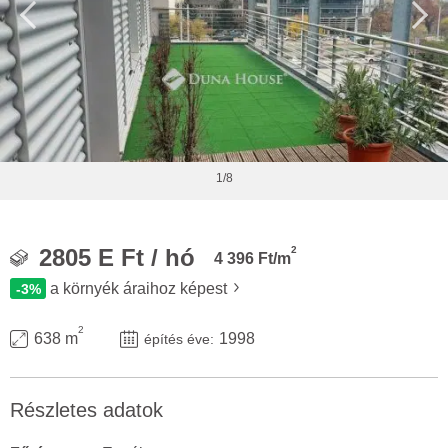
1/8
2
2805 E Ft / hó
4 396 Ft/m
a környék áraihoz képest
-3%
2
638 m
1998
építés éve:
Részletes adatok