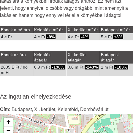
lakás ára a környékbeli irodák átlagos árához. Ez nem azt
jelenti, hogy ennyivel olcsóbb vagy drágább, mint amennyit a
lakás ér, hanem hogy ennyivel tér el a környékbeli átlagtól.
Ennek a m² ára
Kelenföld m² ár
XI. kerület m² ár
Budapest m² ár
4 e Ft
4 e Ft
-9%
4 e Ft
-4%
5 e Ft
3%
Ennek az ára
Kelenföld
XI. kerület
Budapest
átlagár
átlagár
átlagár
2805 E Ft / hó
0.9 m Ft
-196%
0.8 m Ft
-243%
1 m Ft
-183%
m Ft
Az ingatlan elhelyezkedése
Cím:
Budapest, XI. kerület, Kelenföld, Dombóvári út
+
−