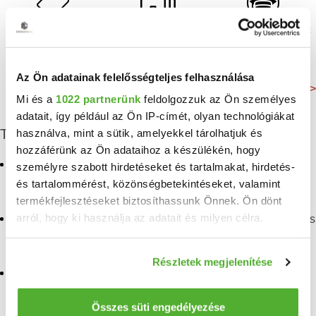
Négyzetméterár:
Hirdetések száma:
Oktatási intézmények
1844 E Ft/m²
2966 db
70 db
Az Ön adatainak felelősségteljes felhasználása
Még több adat >
Mi és a
1022 partnerünk
feldolgozzuk az Ön személyes
adatait, így például az Ön IP-címét, olyan technológiákat
További albérletek
használva, mint a sütik, amelyekkel tárolhatjuk és
hozzáférünk az Ön adataihoz a készülékén, hogy
Kiadó iroda, üzlethelyiség,
Kiadó iroda Lágymányos
személyre szabott hirdetéseket és tartalmakat, hirdetés-
vendeglató egység, ipari
és tartalommérést, közönségbetekintéseket, valamint
ingatlan, hotel Gellérthegy
Kiadó iroda, üzlethelyiség,
termékfejlesztéseket biztosíthassunk Önnek. Ön dönt
vendeglató egység, ipari
arról, hogy ki használja az adatait és milyen célra.
Kiadó iroda, üzlethelyiség,
ingatlan, hotel Lágymányos
vendeglató egység, ipari
ingatlan, hotel Albertfalva
Kiadó iroda, üzlethelyiség,
Ha engedélyezi, a következőt is meg szeretnénk tenni:
vendeglató egység, ipari
Részletek megjelenítése
Információgyűjtés az Ön földrajzi elhelyezkedéséről
Kiadó iroda, üzlethelyiség,
ingatlan, hotel Madárhegy
vendeglató egység, ipari
pár méteres pontossággal
ingatlan, hotel Dobogó
Kiadó iroda, üzlethelyiség,
Az Ön készülékén beazonosítása annak konkrét
Összes süti engedélyezése
vendeglató egység, ipari