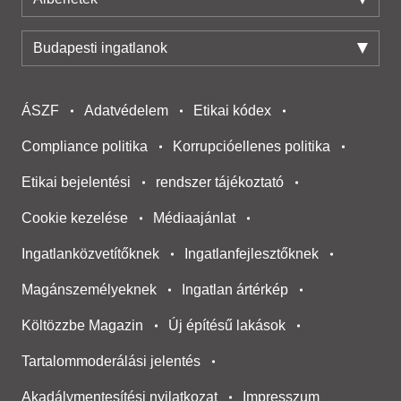
Budapesti ingatlanok
ÁSZF
Adatvédelem
Etikai kódex
Compliance politika
Korrupcióellenes politika
Etikai bejelentési
rendszer tájékoztató
Cookie kezelése
Médiaajánlat
Ingatlanközvetítőknek
Ingatlanfejlesztőknek
Magánszemélyeknek
Ingatlan ártérkép
Költözzbe Magazin
Új építésű lakások
Tartalommoderálási jelentés
Akadálymentesítési nyilatkozat
Impresszum