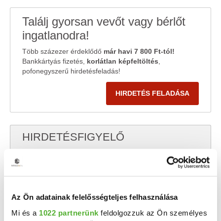
Találj gyorsan vevőt vagy bérlőt
ingatlanodra!
Több százezer érdeklődő
már havi 7 800 Ft-tól!
Bankkártyás fizetés,
korlátlan képfeltöltés
,
pofonegyszerű hirdetésfeladás!
HIRDETÉS FELADÁSA
HIRDETÉSFIGYELŐ
Nem találod amit keresel? Add meg email címedet és
küldjük az új hirdetéseket!
Az Ön adatainak felelősségteljes felhasználása
Mi és a
1022 partnerünk
feldolgozzuk az Ön személyes