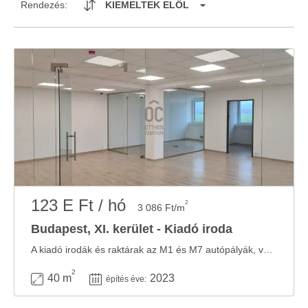
Rendezés:
KIEMELTEK ELÖL
123 E Ft / hó
2
3 086 Ft/m
Budapest, XI. kerület - Kiadó iroda
A kiadó irodák és raktárak az M1 és M7 autópályák, valamint a budaörsi repülőtér ...
2
40 m
2023
építés éve: