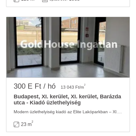
300 E Ft / hó
2
13 043 Ft/m
Budapest, XI. kerület, XI. kerület, Barázda
utca - Kiadó üzlethelyiség
Modern üzlethelyiség kiadó az Elite Lakóparkban – XI. kerület, Barázda utca Budapest XI. ...
2
23 m