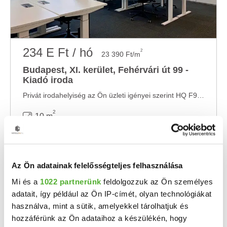
234 E Ft / hó
2
23 390 Ft/m
Budapest, XI. kerület, Fehérvári út 99 -
Kiadó iroda
Privát irodahelyiség az Ön üzleti igényei szerint HQ F99 Office központban Összpontosítson ...
2
10 m
Az Ön adatainak felelősségteljes felhasználása
Mi és a
1022 partnerünk
feldolgozzuk az Ön személyes
adatait, így például az Ön IP-címét, olyan technológiákat
használva, mint a sütik, amelyekkel tárolhatjuk és
hozzáférünk az Ön adataihoz a készülékén, hogy