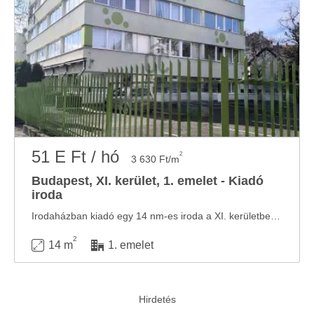
51 E Ft / hó
2
3 630 Ft/m
Budapest, XI. kerület, 1. emelet - Kiadó
iroda
Irodaházban kiadó egy 14 nm-es iroda a XI. kerületben- Kelenföld Frekventált helyen, viszont ...
2
14 m
1. emelet