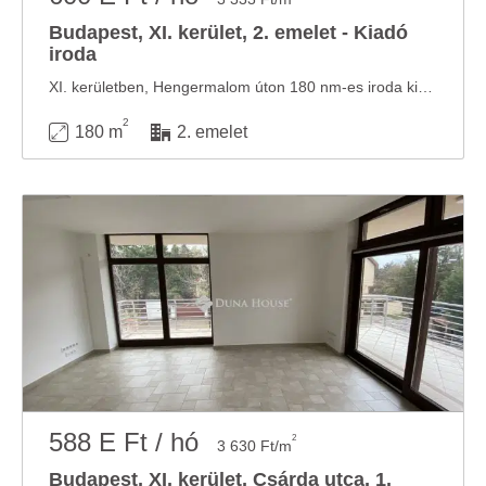
Budapest, XI. kerület, 2. emelet - Kiadó
iroda
XI. kerületben, Hengermalom úton 180 nm-es iroda kiadó. Az elrendezés alapján 5 iroda, konyha, ...
2
180 m
2. emelet
588 E Ft / hó
2
3 630 Ft/m
Budapest, XI. kerület, Csárda utca, 1.