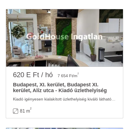
620 E Ft / hó
2
7 654 Ft/m
Budapest, XI. kerület, Budapest XI.
kerület, Alíz utca - Kiadó üzlethelyiség
Kiadó igényesen kialakított üzlethelyiség kiváló láthatósággal Hosszú távra kiadó egy ...
2
81 m