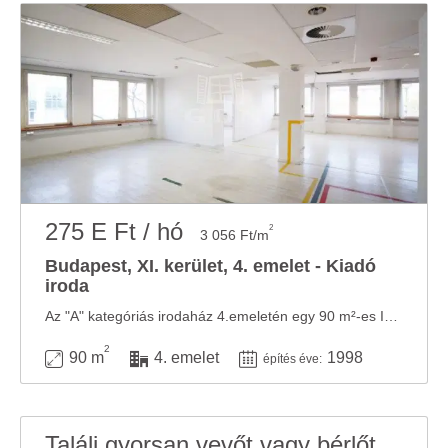
275 E Ft / hó
2
3 056 Ft/m
Budapest, XI. kerület, 4. emelet - Kiadó
iroda
Az "A" kategóriás irodaház 4.emeletén egy 90 m²-es IRODA helyiség kiadó. Az irodaház a ...
2
90 m
4. emelet
1998
építés éve:
Találj gyorsan vevőt vagy bérlőt