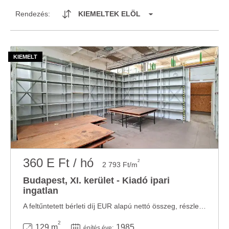
Rendezés:
KIEMELTEK ELÖL
360 E Ft / hó
2
2 793 Ft/m
Budapest, XI. kerület - Kiadó ipari
ingatlan
A feltűntetett bérleti díj EUR alapú nettó összeg, részletezése lentebb! Kiadó egy 129 ...
2
129 m
1985
építés éve: