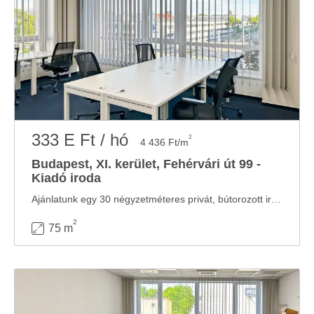
333 E Ft / hó
2
4 436 Ft/m
Budapest, XI. kerület, Fehérvári út 99 -
Kiadó iroda
Ajánlatunk egy 30 négyzetméteres privát, bútorozott irodát tartalmaz 5 fő részére illetve ...
2
75 m