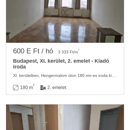
600 E Ft / hó
2
3 333 Ft/m
Budapest, XI. kerület, 2. emelet - Kiadó
iroda
XI. kerületben, Hengermalom úton 180 nm-es iroda kiadó. Az elrendezés alapján 5 iroda, konyha, ...
2
180 m
2. emelet