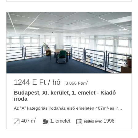
1244 E Ft / hó
2
3 056 Ft/m
Budapest, XI. kerület, 1. emelet - Kiadó
iroda
Az "A" kategóriás irodaház első emeletén 407m²-es irodahelyiség kiadó. Az irodaház a ...
2
407 m
1. emelet
1998
építés éve: