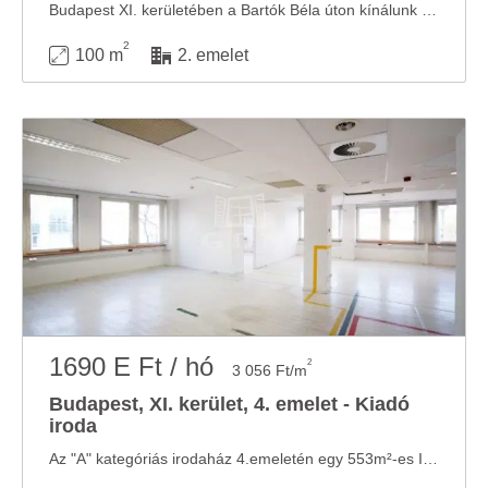
Budapest XI. kerületében a Bartók Béla úton kínálunk kiadásra egy 100 nm-es, 4 ...
2
100 m
2. emelet
1690 E Ft / hó
2
3 056 Ft/m
Budapest, XI. kerület, 4. emelet - Kiadó
iroda
Az "A" kategóriás irodaház 4.emeletén egy 553m²-es IRODA helyiség kiadó. Az irodaház a ...