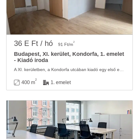
36 E Ft / hó
2
91 Ft/m
Budapest, XI. kerület, Kondorfa, 1. emelet
- Kiadó iroda
A XI. kerületben, a Kondorfa utcában kiadó egy első emeleti, összesen 400 m² alapterületű ...
2
400 m
1. emelet