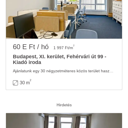
60 E Ft / hó
2
1 997 Ft/m
Budapest, XI. kerület, Fehérvári út 99 -
Kiadó iroda
Ajánlatunk egy 30 négyzetméteres közös terület használatra érthető: bútorozott, ...
2
30 m