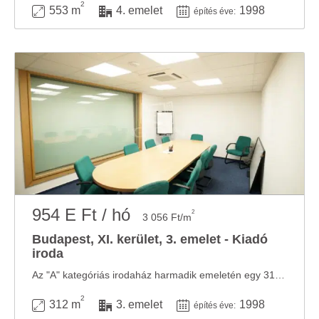
2
553 m
4. emelet
1998
építés éve:
954 E Ft / hó
2
3 056 Ft/m
Budapest, XI. kerület, 3. emelet - Kiadó
iroda
Az "A" kategóriás irodaház harmadik emeletén egy 312 m²-es irodahelyiség kiadó. Az ...
2
312 m
3. emelet
1998
építés éve: