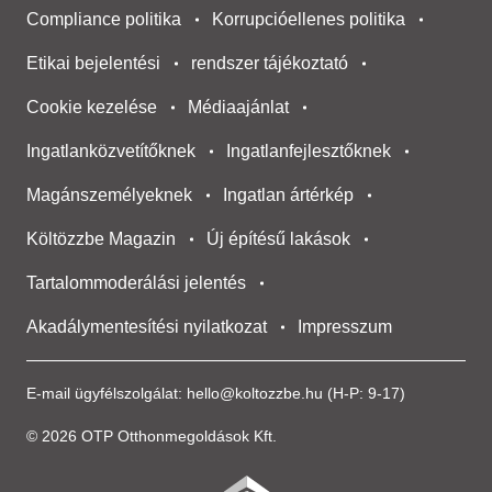
Compliance politika
Korrupcióellenes politika
Etikai bejelentési
rendszer tájékoztató
Cookie kezelése
Médiaajánlat
Ingatlanközvetítőknek
Ingatlanfejlesztőknek
Magánszemélyeknek
Ingatlan ártérkép
Költözzbe Magazin
Új építésű lakások
Tartalommoderálási jelentés
Akadálymentesítési nyilatkozat
Impresszum
E-mail ügyfélszolgálat:
hello@koltozzbe.hu
(H-P: 9-17)
© 2026 OTP Otthonmegoldások Kft.