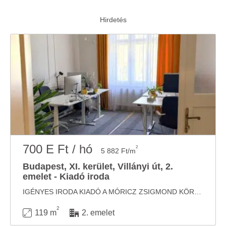
700 E Ft / hó
2
5 882 Ft/m
Budapest, XI. kerület, Villányi út, 2.
emelet - Kiadó iroda
IGÉNYES IRODA KIADÓ A MÓRICZ ZSIGMOND KÖRTÉRNÉL Kiadó a Villányi út egyik legjobb részén ...
2
119 m
2. emelet