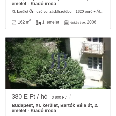
emelet - Kiadó iroda
XI: kerület Őrmező vonzáskörzetében, 1620 euró + Áfáért kiadó, egy 162 nm ...
2
162 m
1. emelet
2006
építés éve:
380 E Ft / hó
2
3 800 Ft/m
Budapest, XI. kerület, Bartók Béla út, 2.
emelet - Kiadó iroda