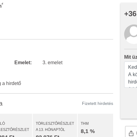
2
m
+36
Mit ü
Emelet:
3. emelet
a hirdető
a
Fizetett hirdetés
ULÓ
TÖRLESZTŐRÉSZLET
THM
LESZTŐRÉSZLET
A 13. HÓNAPTÓL
8,1 %