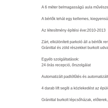
A 6 méter belmagasságú aula művészeti g
A bérlők tehát egy kellemes, kiegyens
Az létesítmény építési éve:2010-2013
Zárt, elkülönített parkoló áll a bérlők r
Gránittal és zöld részekkel burkolt udva
Egyéb szolgáltatások:
24 órás recepció, őrszolgálat
Automatizált padlófűtés és automatizált
4 darab lift segíti a közlekedést az épül
Gránittal burkolt lépcsőházak, előtere