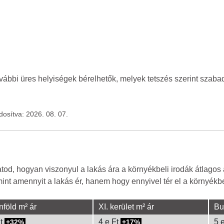
vábbi üres helyiségek bérelhetők, melyek tetszés szerint szaba
ódosítva: 2026. 08. 07.
d, hogyan viszonyul a lakás ára a környékbeli irodák átlagos á
nt amennyit a lakás ér, hanem hogy ennyivel tér el a környékbel
nföld m² ár
XI. kerület m² ár
Bu
Ft
4 e Ft
5 
32%
17%