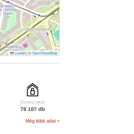
Leaflet
|
©
OpenStreetMap
Összes lakás
78 187 db
Még több adat >