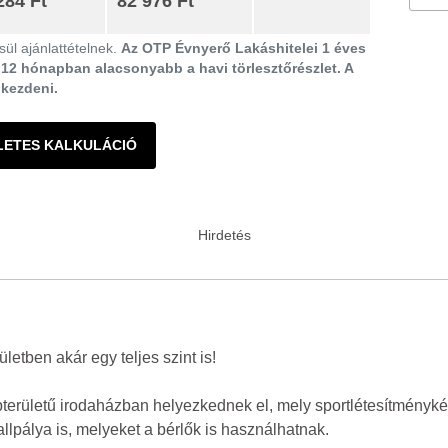
284 Ft
82 976 Ft
ül ajánlattételnek.
Az OTP Évnyerő Lakáshitelei 1 éves
ő 12 hónapban alacsonyabb a havi törlesztőrészlet. A
gkezdeni.
LETES KALKULÁCIÓ
etben akár egy teljes szint is!
erületű irodaházban helyezkednek el, mely sportlétesítményként 
llpálya is, melyeket a bérlők is használhatnak.