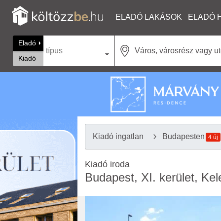
ELADÓ LAKÁSOK
ELADÓ 
Eladó
típus
Kiadó
Kiadó ingatlan
Budapesten
4 új
Kiadó iroda
Budapest, XI. kerület, Kel