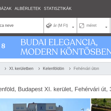
HÁZAK
ALBÉRLETEK
STATISZTIKÁK
ár (M Ft)
méret
XI. kerületben
Kelenföldön
Fehérvári úton
enföld, Budapest XI. kerület, Fehérvári út, 