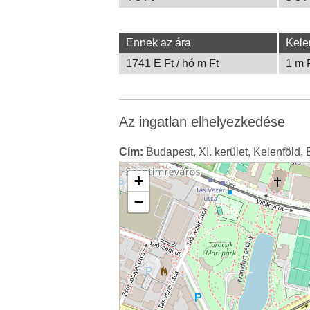
Ennek az ára
Kele
1741 E Ft / hó m Ft
1 m 
Az ingatlan elhelyezkedése
Cím:
Budapest, XI. kerület, Kelenföld, 
+
−