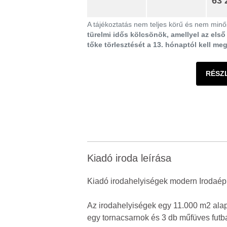
63 
A tájékoztatás nem teljes körű és nem minős
türelmi idős kölcsönök, amellyel az els
tőke törlesztését a 13. hónaptól kell me
RÉSZ
Kiadó iroda leírása
Kiadó irodahelyiségek modern Irodaépül
Az irodahelyiségek egy 11.000 m2 alapt
egy tornacsarnok és 3 db műfüves futba