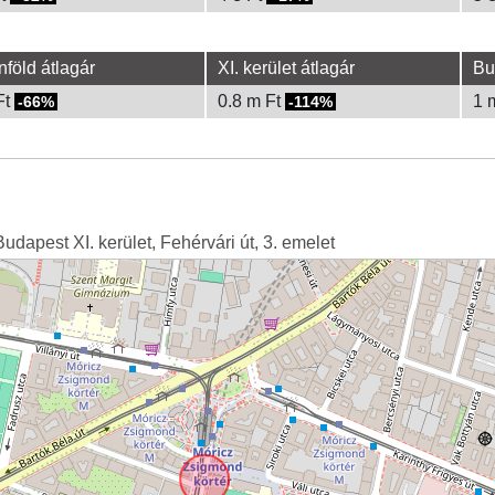
nföld átlagár
XI. kerület átlagár
Bu
Ft
0.8 m Ft
1 
-66%
-114%
Budapest XI. kerület, Fehérvári út, 3. emelet