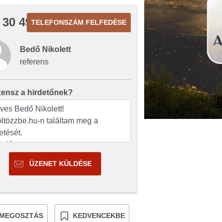
 30 492
TELEFONSZÁM FELFEDÉSE
Bedő Nikolett
referens
zensz a hirdetőnek?
ÜZENET KÜLDÉSE
MEGOSZTÁS
KEDVENCEKBE