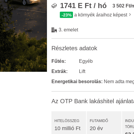
1741 E Ft / hó
3 502 Ft/
a környék áraihoz képest
-23%
3. emelet
Részletes adatok
Fűtés:
Egyéb
Extrák:
Lift
Energetikai besorolás:
Nem adta meg 
Az OTP Bank lakáshitel ajánlat
HITELÖSSZEG
FUTAMIDŐ
IND
TÖR
10 millió Ft
20 év