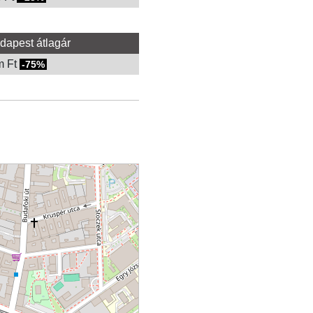
dapest átlagár
m Ft
-75%