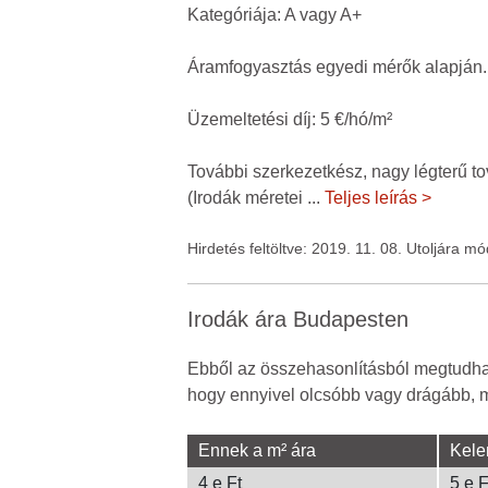
Kategóriája: A vagy A+
Áramfogyasztás egyedi mérők alapján.
Üzemeltetési díj: 5 €/hó/m²
További szerkezetkész, nagy légterű to
(Irodák méretei
...
Teljes leírás >
Hirdetés feltöltve: 2019. 11. 08. Utoljára m
Irodák ára Budapesten
Ebből az összehasonlításból megtudhato
hogy ennyivel olcsóbb vagy drágább, mi
Ennek a m² ára
Kele
4 e Ft
5 e 