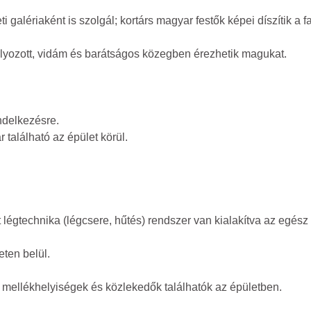
alériaként is szolgál; kortárs magyar festők képei díszítik a fa
úlyozott, vidám és barátságos közegben érezhetik magukat.
endelkezésre.
r található az épület körül.
 légtechnika (légcsere, hűtés) rendszer van kialakítva az egész
eten belül.
k, mellékhelyiségek és közlekedők találhatók az épületben.