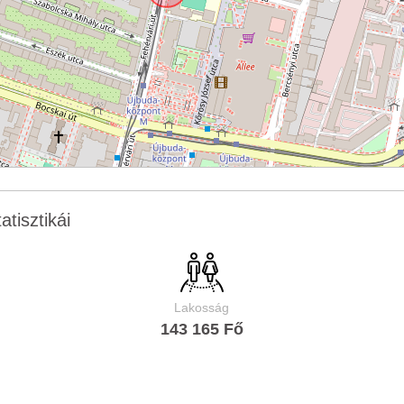
atisztikái
Lakosság
143 165 Fő