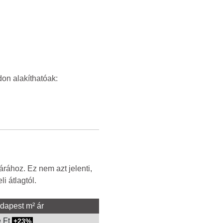
don alakíthatóak:
rához. Ez nem azt jelenti,
i átlagtól.
dapest m² ár
e Ft
23%