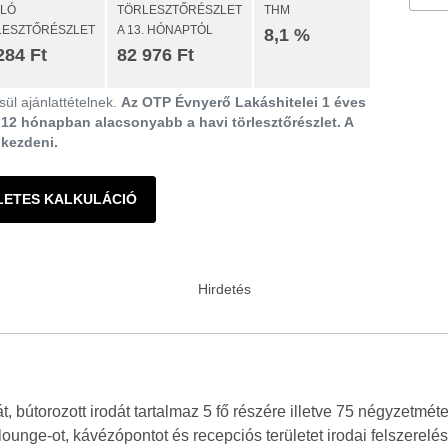
ULÓ
TÖRLESZTŐRÉSZLET
THM
LESZTŐRÉSZLET
A 13. HÓNAPTÓL
8,1 %
284 Ft
82 976 Ft
ül ajánlattételnek.
Az OTP Évnyerő Lakáshitelei 1 éves
ő 12 hónapban alacsonyabb a havi törlesztőrészlet. A
gkezdeni.
LETES KALKULÁCIÓ
 bútorozott irodát tartalmaz 5 fő részére illetve 75 négyzetméter
, lounge-ot, kávézópontot és recepciós területet irodai felszerelés