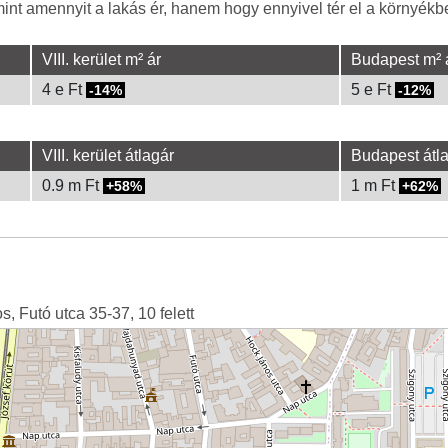
nt amennyit a lakás ér, hanem hogy ennyivel tér el a környékbel
VIII. kerület m² ár
Budapest m² 
4 e Ft
5 e Ft
-14%
-12%
VIII. kerület átlagár
Budapest átl
0.9 m Ft
1 m Ft
58%
62%
s, Futó utca 35-37, 10 felett