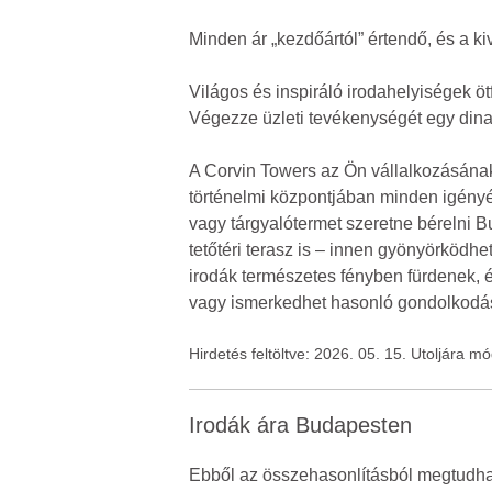
Minden ár „kezdőártól” értendő, és a k
Világos és inspiráló irodahelyiségek ö
Végezze üzleti tevékenységét egy di
A Corvin Towers az Ön vállalkozásának
történelmi központjában minden igényén
vagy tárgyalótermet szeretne bérelni B
tetőtéri terasz is – innen gyönyörködh
irodák természetes fényben fürdenek, é
vagy ismerkedhet hasonló gondolkodású
Hirdetés feltöltve: 2026. 05. 15. Utoljára m
Irodák ára Budapesten
Ebből az összehasonlításból megtudhato