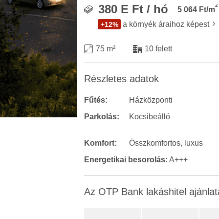
2
380 E Ft / hó
5 064 Ft/m
a környék áraihoz képest
+12%
75 m²
10 felett
Részletes adatok
Fűtés:
Házközponti
Parkolás:
Kocsibeálló
Komfort:
Összkomfortos, luxus
Energetikai besorolás:
A+++
Az OTP Bank lakáshitel ajánlat