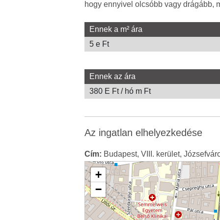
hogy ennyivel olcsóbb vagy drágább, mi
Ennek a m² ára
5 e Ft
Ennek az ára
380 E Ft / hó m Ft
Az ingatlan elhelyezkedése
Cím:
Budapest, VIII. kerület, Józsefváro
+
−