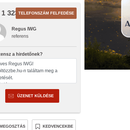
 1 323
TELEFONSZÁM FELFEDÉSE
Regus IWG
referens
zensz a hirdetőnek?
ÜZENET KÜLDÉSE
MEGOSZTÁS
KEDVENCEKBE