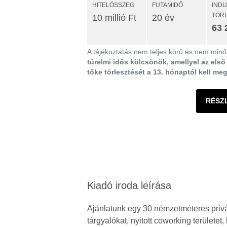
HITELÖSSZEG
FUTAMIDŐ
IND
TÖR
10 millió Ft
20 év
63 
A tájékoztatás nem teljes körű és nem minős
türelmi idős kölcsönök, amellyel az els
tőke törlesztését a 13. hónaptól kell me
RÉSZ
Kiadó iroda leírása
Ajánlatunk egy 30 némzetméteres privát,
tárgyalókat, nyitott coworking területet