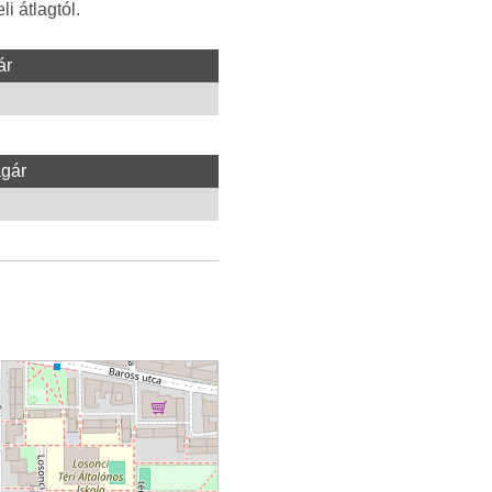
i átlagtól.
ár
agár