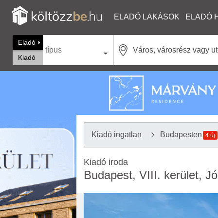
ELADÓ LAKÁSOK
ELADÓ 
Eladó
típus
Kiadó
Kiadó ingatlan
Budapesten
4 új
Kiadó iroda
Budapest, VIII. kerület, J