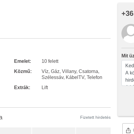
+36
Mit ü
Emelet:
10 felett
Közmű:
Víz, Gáz, Villany, Csatorna,
Szélessáv, KábelTV, Telefon
Extrák:
Lift
a
Fizetett hirdetés