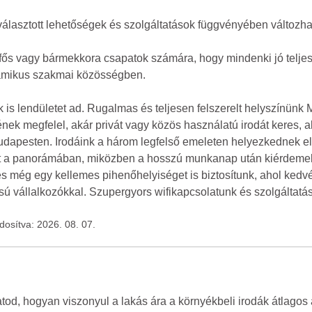
iválasztott lehetőségek és szolgáltatások függvényében változha
tfős vagy bármekkora csapatok számára, hogy mindenki jó telje
namikus szakmai közösségben.
 is lendületet ad. Rugalmas és teljesen felszerelt helyszínün
ek megfelel, akár privát vagy közös használatú irodát keres, ak
udapesten. Irodáink a három legfelső emeleten helyezkednek el,
et a panorámában, miközben a hosszú munkanap után kiérdemelt i
s még egy kellemes pihenőhelyiséget is biztosítunk, ahol kedvér
 vállalkozókkal. Szupergyors wifikapcsolatunk és szolgáltatás
ódosítva: 2026. 08. 07.
d, hogyan viszonyul a lakás ára a környékbeli irodák átlagos á