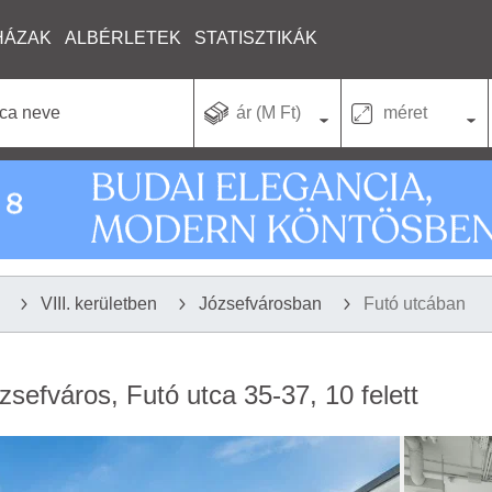
HÁZAK
ALBÉRLETEK
STATISZTIKÁK
ár (M Ft)
méret
VIII. kerületben
Józsefvárosban
Futó utcában
ózsefváros, Futó utca 35-37, 10 felett