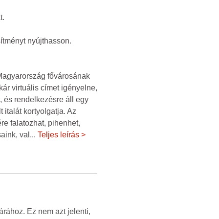
t.
sítményt nyújthasson.
k Magyarország fővárosának
ár virtuális címet igényelne,
 és rendelkezésre áll egy
talát kortyolgatja. Az
e falatozhat, pihenhet,
aink, val
...
Teljes leírás >
rához. Ez nem azt jelenti,