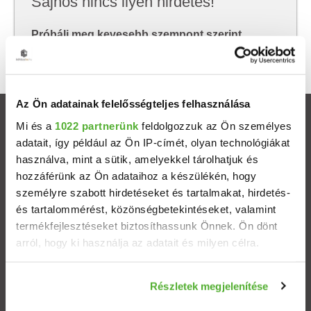
Sajnos nincs ilyen hirdetés!
Próbálj meg kevesebb szempont szerint
keresni, hátha akkor megtalálod, amit keresel.
Az Ön adatainak felelősségteljes felhasználása
Ingatlanok
Mi és a
1022 partnerünk
feldolgozzuk az Ön személyes
adatait, így például az Ön IP-címét, olyan technológiákat
használva, mint a sütik, amelyekkel tárolhatjuk és
Eladó házak
hozzáférünk az Ön adataihoz a készülékén, hogy
személyre szabott hirdetéseket és tartalmakat, hirdetés-
Eladó lakások
és tartalommérést, közönségbetekintéseket, valamint
termékfejlesztéseket biztosíthassunk Önnek. Ön dönt
Települések
arról, hogy ki használja az adatait és milyen célra.
Albérletek
Ha engedélyezi, a következőt is meg szeretnénk tenni:
Részletek megjelenítése
Információgyűjtés az Ön földrajzi elhelyezkedéséről