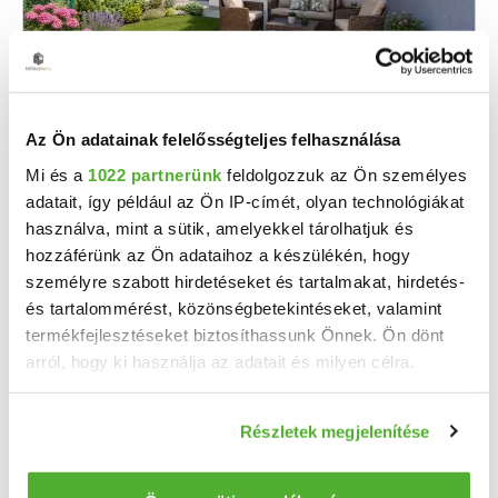
272 E Ft / hó
2
3 679 Ft/m
Az Ön adatainak felelősségteljes felhasználása
Sopron - Kiadó sorház, albérlet
Mi és a
1022 partnerünk
feldolgozzuk az Ön személyes
Sopronban KIADÓ: nappali, plusz két szobás, kertes sorház, elsősorban pároknak. Fontos! A ...
adatait, így például az Ön IP-címét, olyan technológiákat
használva, mint a sütik, amelyekkel tárolhatjuk és
2
3 szoba
74 m
hozzáférünk az Ön adataihoz a készülékén, hogy
személyre szabott hirdetéseket és tartalmakat, hirdetés-
30 m²
2023
telekméret:
építés éve:
és tartalommérést, közönségbetekintéseket, valamint
termékfejlesztéseket biztosíthassunk Önnek. Ön dönt
arról, hogy ki használja az adatait és milyen célra.
Ha engedélyezi, a következőt is meg szeretnénk tenni:
Részletek megjelenítése
Információgyűjtés az Ön földrajzi elhelyezkedéséről
pár méteres pontossággal