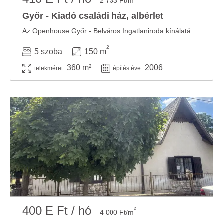
2 733 Ft/m
Győr - Kiadó családi ház, albérlet
Az Openhouse Győr - Belváros Ingatlaniroda kínálatában kiadó a #178819 hivatkozási számú ...
2
5 szoba
150 m
360 m²
2006
telekméret:
építés éve:
400 E Ft / hó
2
4 000 Ft/m