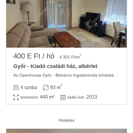
400 E Ft / hó
2
4 301 Ft/m
Győr - Kiadó családi ház, albérlet
Az Openhouse Győr - Belváros Ingatlaniroda kínálatában kiadó a #182720 hivatkozási számú ...
2
4 szoba
93 m
440 m²
2013
telekméret:
építés éve: