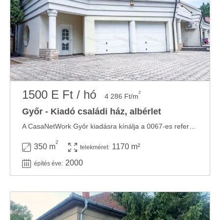
1500 E Ft / hó
2
4 286 Ft/m
Győr - Kiadó családi ház, albérlet
A CasaNetWork Győr kiadásra kínálja a 0067-es referenciaszámú családi házat ...
2
350 m
1170 m²
telekméret:
2000
építés éve: