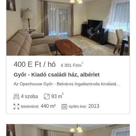
400 E Ft / hó
2
4 301 Ft/m
Győr - Kiadó családi ház, albérlet
Az Openhouse Győr - Belváros Ingatlaniroda kínálatában kiadó a #182720 hivatkozási számú ...
2
4 szoba
93 m
440 m²
2013
telekméret:
építés éve: