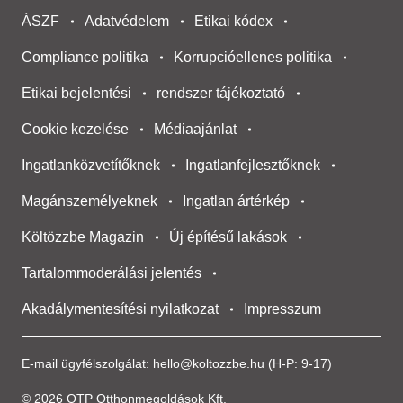
ÁSZF
Adatvédelem
Etikai kódex
Compliance politika
Korrupcióellenes politika
Etikai bejelentési
rendszer tájékoztató
Cookie kezelése
Médiaajánlat
Ingatlanközvetítőknek
Ingatlanfejlesztőknek
Magánszemélyeknek
Ingatlan ártérkép
Költözzbe Magazin
Új építésű lakások
Tartalommoderálási jelentés
Akadálymentesítési nyilatkozat
Impresszum
E-mail ügyfélszolgálat:
hello@koltozzbe.hu
(H-P: 9-17)
© 2026 OTP Otthonmegoldások Kft.