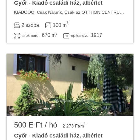
Győr - Kiadó családi ház, albérlet
KIADÓÓÓ, Csak Nálunk, Csak az OTTHON CENTRUMnál KIADÓ a képeken látható családi ház!!! ...
2
2 szoba
100 m
670 m²
1917
telekméret:
építés éve:
500 E Ft / hó
2
2 273 Ft/m
Győr - Kiadó családi ház, albérlet