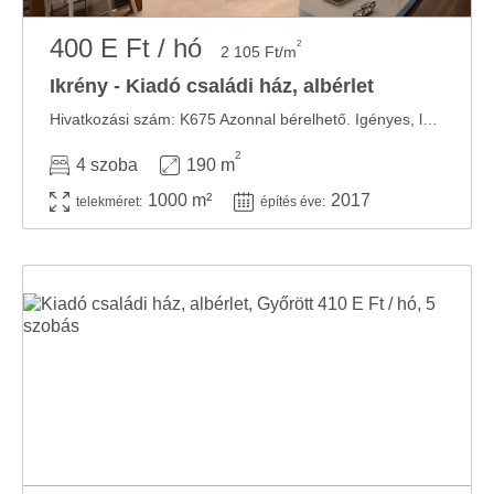
400 E Ft / hó
2
2 105 Ft/m
Ikrény - Kiadó családi ház, albérlet
Hivatkozási szám: K675 Azonnal bérelhető. Igényes, leinformálható bérlők számára, ...
2
4 szoba
190 m
1000 m²
2017
telekméret:
építés éve: