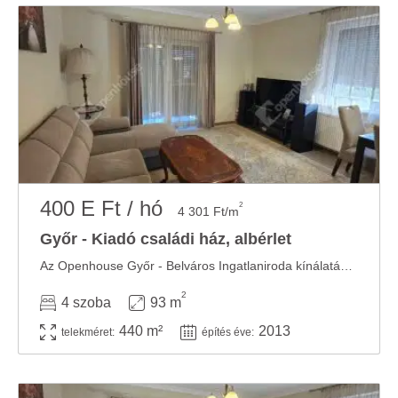
400 E Ft / hó
2
4 301 Ft/m
Győr - Kiadó családi ház, albérlet
Az Openhouse Győr - Belváros Ingatlaniroda kínálatában kiadó a #182720 hivatkozási számú ...
2
4 szoba
93 m
440 m²
2013
telekméret:
építés éve: