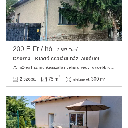
200 E Ft / hó
2
2 667 Ft/m
Csorna - Kiadó családi ház, albérlet
75 m2-es ház munkásszállás céljára, vagy rövidebb időre is kiadó. HELYISÉGEK: - 2 szoba ...
2
2 szoba
75 m
300 m²
telekméret: