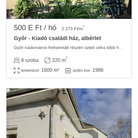
500 E Ft / hó
2
2 273 Ft/m
Győr - Kiadó családi ház, albérlet
Győr-nádorváros frekventált részén üzleti célra több helyiségből álló 200 nm ...
2
6 szoba
220 m
1600 m²
1986
telekméret:
építés éve: