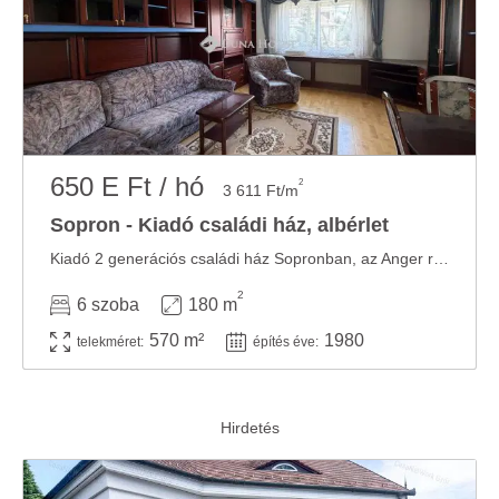
650 E Ft / hó
2
3 611 Ft/m
Sopron - Kiadó családi ház, albérlet
Kiadó 2 generációs családi ház Sopronban, az Anger réti sportteleptől mindössze 10 perc ...
2
6 szoba
180 m
570 m²
1980
telekméret:
építés éve: