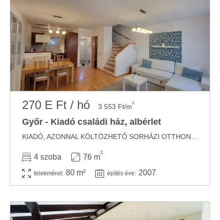
270 E Ft / hó
2
3 553 Ft/m
Győr - Kiadó családi ház, albérlet
KIADÓ, AZONNAL KÖLTÖZHETŐ SORHÁZI OTTHON 80 M²-ES KERTTEL GYŐR-MÉNFŐCSANAKON! ...
2
4 szoba
76 m
80 m²
2007
telekméret:
építés éve: