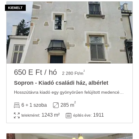
650 E Ft / hó
2
2 280 Ft/m
Sopron - Kiadó családi ház, albérlet
Hosszútávra kiadó egy gyönyörűen felújított medencés, 3 szintes Villa Sopron Lővérekben ...
2
6 + 1 szoba
285 m
1243 m²
1911
telekméret:
építés éve: