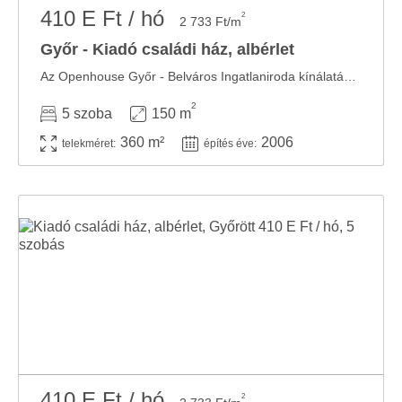
410 E Ft / hó
2
2 733 Ft/m
Győr - Kiadó családi ház, albérlet
Az Openhouse Győr - Belváros Ingatlaniroda kínálatában kiadó a #178819 hivatkozási számú ...
2
5 szoba
150 m
360 m²
2006
telekméret:
építés éve:
410 E Ft / hó
2