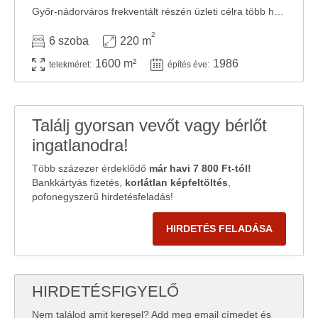
Győr-nádorváros frekventált részén üzleti célra több helyiségből álló 200 nm ...
2
6 szoba
220 m
1600 m²
1986
telekméret:
építés éve:
Találj gyorsan vevőt vagy bérlőt
ingatlanodra!
Több százezer érdeklődő
már havi 7 800 Ft-tól!
Bankkártyás fizetés,
korlátlan képfeltöltés
,
pofonegyszerű hirdetésfeladás!
HIRDETÉS FELADÁSA
HIRDETÉSFIGYELŐ
Nem találod amit keresel? Add meg email címedet és