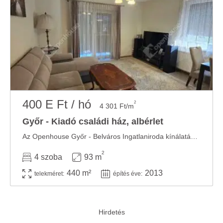
400 E Ft / hó
2
4 301 Ft/m
Győr - Kiadó családi ház, albérlet
Az Openhouse Győr - Belváros Ingatlaniroda kínálatában kiadó a #182720 hivatkozási számú ...
2
4 szoba
93 m
440 m²
2013
telekméret:
építés éve: