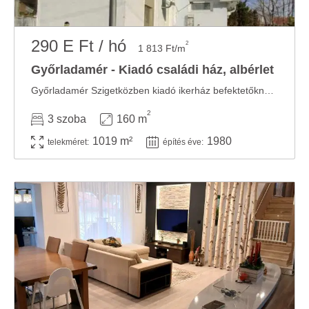
290 E Ft / hó
2
1 813 Ft/m
Győrladamér - Kiadó családi ház, albérlet
Győrladamér Szigetközben kiadó ikerház befektetőknek Győrladamér csendes, ...
2
3 szoba
160 m
1019 m²
1980
telekméret:
építés éve: