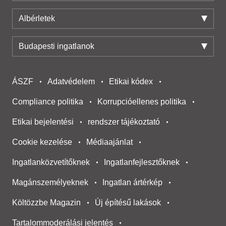
Albérletek
Budapesti ingatlanok
ÁSZF
Adatvédelem
Etikai kódex
Compliance politika
Korrupcióellenes politika
Etikai bejelentési
rendszer tájékoztató
Cookie kezelése
Médiaajánlat
Ingatlanközvetítőknek
Ingatlanfejlesztőknek
Magánszemélyeknek
Ingatlan ártérkép
Költözzbe Magazin
Új építésű lakások
Tartalommoderálási jelentés