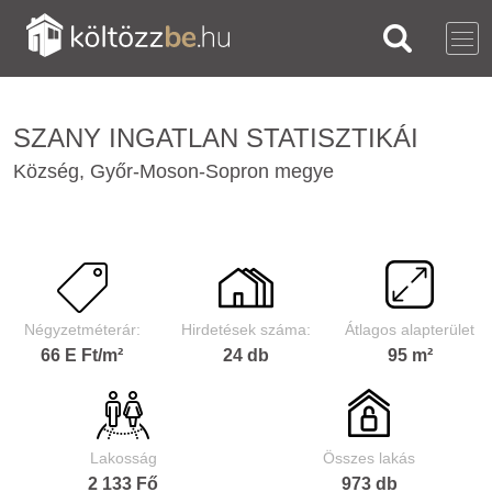
SZANY INGATLAN STATISZTIKÁI
Község, Győr-Moson-Sopron megye
Négyzetméterár:
Hirdetések száma:
Átlagos alapterület
66 E Ft/m²
24 db
95 m²
Lakosság
Összes lakás
2 133 Fő
973 db