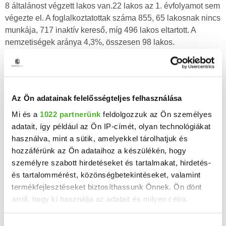
8 általánost végzett lakos van.22 lakos az 1. évfolyamot sem
végezte el. A foglalkoztatottak száma 855, 65 lakosnak nincs
munkája, 717 inaktív kereső, míg 496 lakos eltartott. A
nemzetiségek aránya 4,3%, összesen 98 lakos.
Hitgyülekezethez való tartozás szerint 1 748 katolikus, 17
református, 51 evangélikus van a településen. fő más vallási
közösséghez tartozik, 46 nem tartozik vallási közösséghez,
3 ateista, 266 lakos pedig nem kívánt válaszolni. Szany
Az Ön adatainak felelősségteljes felhasználása
2133 lakosából 412 még nem felnőttkorú, 51620 évesnél
Mi és a
1022 partnerünk
feldolgozzuk az Ön személyes
idősebb de 39-nél fiatalabb, 603 40 és 59 év közötti, 473 60-
adatait, így például az Ön IP-címét, olyan technológiákat
79 év közötti, 129 80 évesnél idősebb lakos.
használva, mint a sütik, amelyekkel tárolhatjuk és
Kor szerinti
Iskolázottság
Gazdasági
hozzáférünk az Ön adataihoz a készülékén, hogy
személyre szabott hirdetéseket és tartalmakat, hirdetés-
eloszlás
aktivitás
és tartalommérést, közönségbetekintéseket, valamint
650
50
600
900
termékfejlesztéseket biztosíthassunk Önnek. Ön dönt
550
00
7%
500
800
12.3%
450
30.5%
50
arról, hogy ki használja az adatait és milyen célra.
700
400
00
6%
350
23.3%
600
300
28.3%
40.1%
22.1%
19.3%
50
250
500
27.3%
00
200
Ha engedélyezi, a következőt is meg szeretnénk tenni:
150
400
50