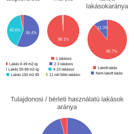
lakásokaránya
00
1000
50
900
00
900
800
50
700
800
00
600
11.3%
50
700
40.6%
500
00
56.4%
600
50
400
99.1%
00
300
500
50
200
400
00
100
88.7%
50
300
0
0
200
1 lakásos
100
Lakás 0-49 m2-ig
2-3 lakásos
Lakott lakás
Lakás 50-99 m2-ig
4-10 lakásos
Nem lakott lakás
Lakás 100 m2-től
11 nél több lakásos
Tulajdonosi / bérleti használatú lakások
aránya
00
00
00