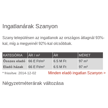
Ingatlanárak Szanyon
Szany településen az ingatlanok az országos átlagnál 93%-
kal, míg a megyeinél 92%-kal olcsóbbak.
KATEGÓRIA
ÁR / m²
ÁR
MÉRET
Összes eladó
66 E Ft/m²
6.5 M Ft
97 m²
Eladó házak
66 E Ft/m²
6.5 M Ft
97 m²
Minden eladó ingatlan Szanyon >
* frissítve: 2014-12-02
Négyzetméterárak változása