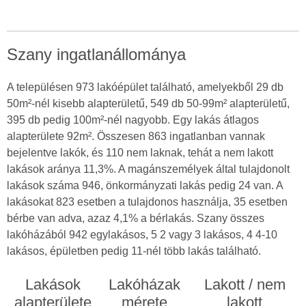
Szany ingatlanállománya
A településen 973 lakóépület található, amelyekből 29 db
50m²-nél kisebb alapterületű, 549 db 50-99m² alapterületű,
395 db pedig 100m²-nél nagyobb. Egy lakás átlagos
alapterülete 92m². Összesen 863 ingatlanban vannak
bejelentve lakók, és 110 nem laknak, tehát a nem lakott
lakások aránya 11,3%. A magánszemélyek által tulajdonolt
lakások száma 946, önkormányzati lakás pedig 24 van. A
lakásokat 823 esetben a tulajdonos használja, 35 esetben
bérbe van adva, azaz 4,1% a bérlakás. Szany összes
lakóházából 942 egylakásos, 5 2 vagy 3 lakásos, 4 4-10
lakásos, épületben pedig 11-nél több lakás található.
Lakások
Lakóházak
Lakott / nem
alapterülete
mérete
lakott