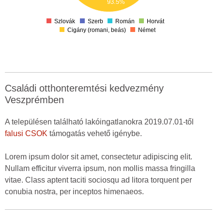
93.5%
10
0
Szlovák
Szerb
Román
Horvát
Cigány (romani, beás)
Német
Családi otthonteremtési kedvezmény
Veszprémben
A településen található lakóingatlanokra 2019.07.01-től
falusi CSOK
támogatás vehető igénybe.
Lorem ipsum dolor sit amet, consectetur adipiscing elit.
Nullam efficitur viverra ipsum, non mollis massa fringilla
vitae. Class aptent taciti sociosqu ad litora torquent per
conubia nostra, per inceptos himenaeos.