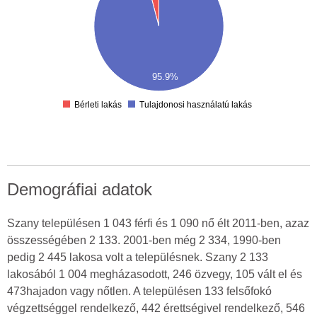
00
00
00
00
00
95.9%
00
0
Bérleti lakás
Tulajdonosi használatú lakás
Demográfiai adatok
Szany településen 1 043 férfi és 1 090 nő élt 2011-ben, azaz
összességében 2 133. 2001-ben még 2 334, 1990-ben
pedig 2 445 lakosa volt a településnek. Szany 2 133
lakosából 1 004 megházasodott, 246 özvegy, 105 vált el és
473hajadon vagy nőtlen. A településen 133 felsőfokó
végzettséggel rendelkező, 442 érettségivel rendelkező, 546