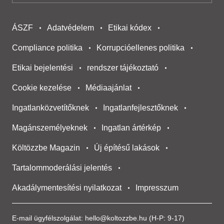
ÁSZF
Adatvédelem
Etikai kódex
Compliance politika
Korrupcióellenes politika
Etikai bejelentési
rendszer tájékoztató
Cookie kezelése
Médiaajánlat
Ingatlanközvetítőknek
Ingatlanfejlesztőknek
Magánszemélyeknek
Ingatlan ártérkép
Költözzbe Magazin
Új építésű lakások
Tartalommoderálási jelentés
Akadálymentesítési nyilatkozat
Impresszum
E-mail ügyfélszolgálat:
hello@koltozzbe.hu
(H-P: 9-17)