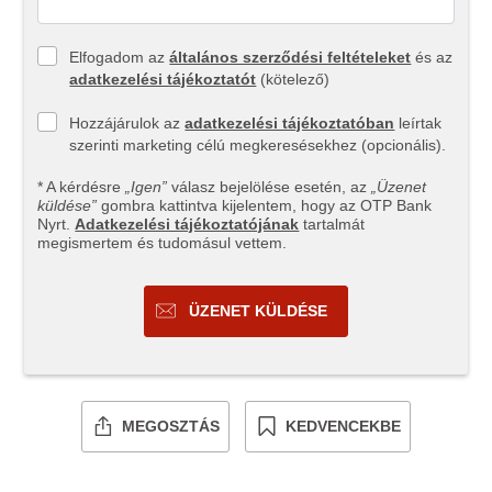
Elfogadom az
általános szerződési feltételeket
és az
adatkezelési tájékoztatót
(kötelező)
Hozzájárulok az
adatkezelési tájékoztatóban
leírtak
szerinti marketing célú megkeresésekhez (opcionális).
* A kérdésre
„Igen”
válasz bejelölése esetén, az
„Üzenet
küldése”
gombra kattintva kijelentem, hogy az OTP Bank
Nyrt.
Adatkezelési tájékoztatójának
tartalmát
megismertem és tudomásul vettem.
ÜZENET KÜLDÉSE
MEGOSZTÁS
KEDVENCEKBE