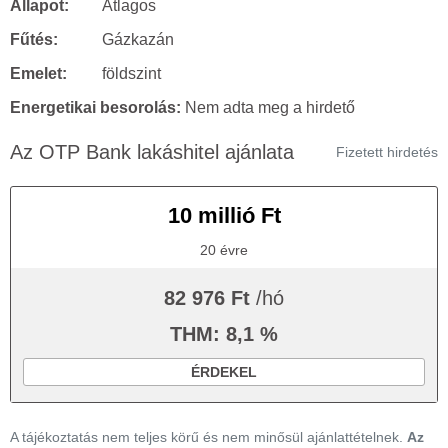
Állapot:
Átlagos
Fűtés:
Gázkazán
Emelet:
földszint
Energetikai besorolás:
Nem adta meg a hirdető
Az OTP Bank lakáshitel ajánlata
Fizetett hirdetés
10 millió Ft
20 évre
82 976 Ft
/hó
THM: 8,1 %
ÉRDEKEL
A tájékoztatás nem teljes körű és nem minősül ajánlattételnek.
Az