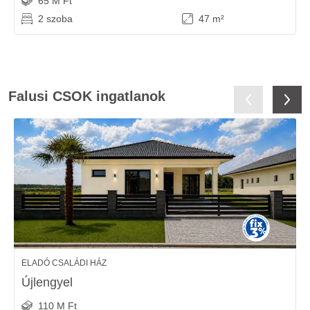
65 M Ft
2 szoba
47 m²
Falusi CSOK ingatlanok
ELADÓ CSALÁDI HÁZ
Újlengyel
110 M Ft