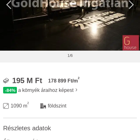
1/6
2
195 M Ft
178 899 Ft/m
a környék áraihoz képest
-84%
2
1090 m
földszint
Részletes adatok