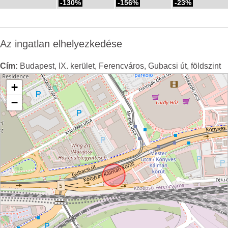
-130%
-156%
-23%
Az ingatlan elhelyezkedése
Cím:
Budapest, IX. kerület, Ferencváros, Gubacsi út, földszint
+
−