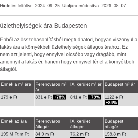
Hirdetés feltöltve: 2024. 09. 25. Utoljára módosítva: 2026. 08. 07.
üzlethelyiségek ára Budapesten
Ebből az összehasonlításból megtudhatod, hogyan viszonyul a
lakás ára a környékbeli üzlethelyiségek átlagos árához. Ez
nem azt jelenti, hogy ennyivel olcsóbb vagy drágább, mint
amennyit a lakás ér, hanem hogy ennyivel tér el a környékbeli
átlagtól.
Ennek a m² ára
Ferencváros m²
IX. kerület m² ár
Budapest m² ár
ár
179 e Ft
831 e Ft
78%
841 e Ft
79%
1122 e Ft
84%
Ennek az ára
Ferencváros
IX. kerület
Budapest
átlagár
átlagár
átlagár
195 M Ft m Ft
84.9 m Ft
76.2 m Ft
158.8 m Ft