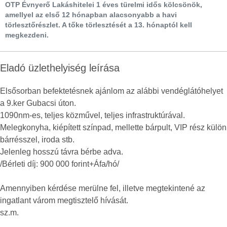
OTP Évnyerő Lakáshitelei 1 éves türelmi idős kölcsönök,
amellyel az első 12 hónapban alacsonyabb a havi
törlesztőrészlet. A tőke törlesztését a 13. hónaptól kell
megkezdeni.
Eladó üzlethelyiség leírása
Elsősorban befektetésnek ajánlom az alábbi vendéglátóhelyet
a 9.ker Gubacsi úton.
1090nm-es, teljes közművel, teljes infrastruktúrával.
Melegkonyha, kiépített színpad, mellette bárpult, VIP rész külön
bárrésszel, iroda stb.
Jelenleg hosszú távra bérbe adva.
/Bérleti díj: 900 000 forint+Áfa/hó/
Amennyiben kérdése merülne fel, illetve megtekintené az
ingatlant várom megtisztelő hívását.
sz.m.