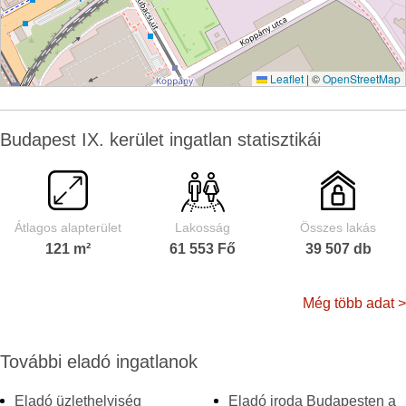
Leaflet
|
©
OpenStreetMap
Budapest IX. kerület ingatlan statisztikái
Átlagos alapterület
Lakosság
Összes lakás
121 m²
61 553 Fő
39 507 db
Még több adat >
További eladó ingatlanok
Eladó üzlethelyiség
Eladó iroda Budapesten a