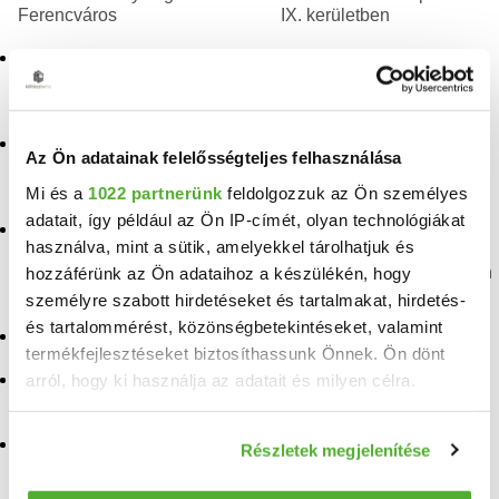
Ferencváros
IX. kerületben
Eladó iroda, üzlethelyiség,
Eladó üzlethelyiség
vendeglató egység, ipari
Budapesten a IX.
ingatlan, hotel Ferencváros
kerületben
Eladó iroda, üzlethelyiség,
Eladó ipari ingatlan
Az Ön adatainak felelősségteljes felhasználása
vendeglató egység, ipari
Budapesten a IX.
ingatlan, hotel Gubacsidűlő
kerületben
Mi és a
1022 partnerünk
feldolgozzuk az Ön személyes
adatait, így például az Ön IP-címét, olyan technológiákat
Eladó iroda, üzlethelyiség,
Eladó iroda, üzlethelyiség,
használva, mint a sütik, amelyekkel tárolhatjuk és
vendeglató egység, ipari
vendeglató egység, ipari
ingatlan, hotel József Attila
ingatlan, hotel Budapesten
hozzáférünk az Ön adataihoz a készülékén, hogy
lakótelep
a IX. kerületben
személyre szabott hirdetéseket és tartalmakat, hirdetés-
és tartalommérést, közönségbetekintéseket, valamint
Eladó iroda Budapest
Eladó üzlethelyiség
termékfejlesztéseket biztosíthassunk Önnek. Ön dönt
Budapest, Ferencváros
arról, hogy ki használja az adatait és milyen célra.
Eladó üzlethelyiség
Budapest
Eladó iroda, üzlethelyiség,
vendeglató egység, ipari
Ha engedélyezi, a következőt is meg szeretnénk tenni:
ingatlan, hotel Budapest,
Eladó ipari ingatlan
Részletek megjelenítése
Információgyűjtés az Ön földrajzi elhelyezkedéséről
Ferencváros
Budapest
pár méteres pontossággal