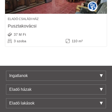
ELADÓ CSALÁDI HÁZ
Pusztakovácsi
37 M Ft
3 szoba
110 m²
Ingatlanok
Eladó házak
Eladó lakások