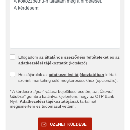
Elfogadom az
általános szerződési feltételeket
és az
adatkezelési tájékoztatót
(kötelező)
Hozzájárulok az
adatkezelési tájékoztatóban
leírtak
szerinti marketing célú megkeresésekhez (opcionális).
* A kérdésre
„Igen”
válasz bejelölése esetén, az
„Üzenet
küldése”
gombra kattintva kijelentem, hogy az OTP Bank
Nyrt.
Adatkezelési tájékoztatójának
tartalmát
megismertem és tudomásul vettem.
ÜZENET KÜLDÉSE