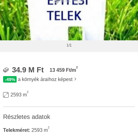
1/1
2
34.9 M Ft
13 459 Ft/m
a környék áraihoz képest
-49%
2
2593 m
Részletes adatok
2
Telekméret:
2593 m