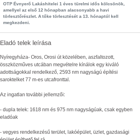
OTP Évnyerő Lakáshitelei 1 éves türelmi idős kölcsönök,
amellyel az első 12 hónapban alacsonyabb a havi
törlesztőrészlet. A tőke törlesztését a 13. hónaptól kell
megkezdeni.
Eladó telek leírása
Nyíregyháza- Oros, Orosi út közelében, aszfaltozott,
összközműves utcában megvételre kínálok egy kiváló
adottságokkal rendelkező, 2593 nm nagyságú építési
saroktelket 77 m-es utcafronttal.
Az ingatlan további jellemzői:
- dupla telek: 1618 nm és 975 nm nagyságúak, csak egyben
eladóak
- vegyes rendelkezésű terület, lakóépület, üzlet, gazdasági
épület építhető fel rá