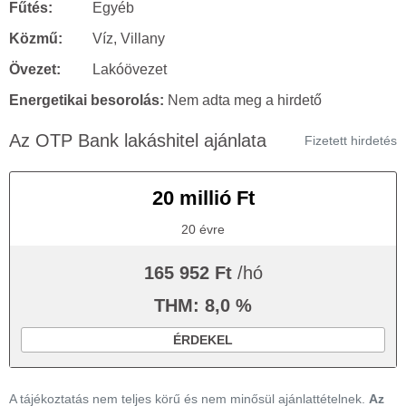
Fűtés:
Egyéb
Közmű:
Víz, Villany
Övezet:
Lakóövezet
Energetikai besorolás:
Nem adta meg a hirdető
Az OTP Bank lakáshitel ajánlata
Fizetett hirdetés
20 millió Ft
20 évre
165 952 Ft
/hó
THM: 8,0 %
ÉRDEKEL
A tájékoztatás nem teljes körű és nem minősül ajánlattételnek.
Az