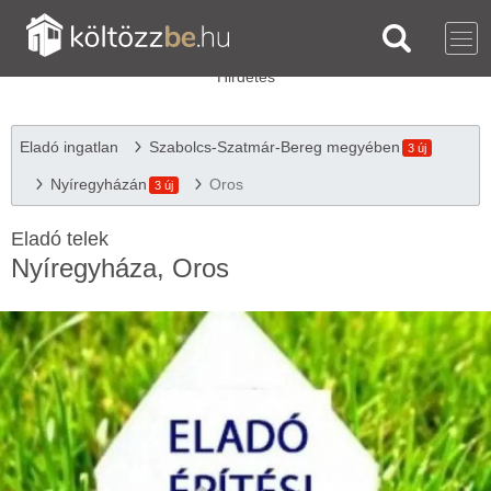
Eladó ingatlan
Szabolcs-Szatmár-Bereg megyében
3 új
Nyíregyházán
Oros
3 új
Eladó telek
Nyíregyháza, Oros