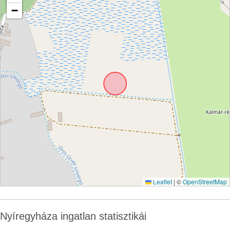
−
Leaflet
|
©
OpenStreetMap
Nyíregyháza ingatlan statisztikái