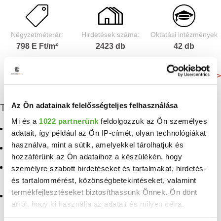
Négyzetméterár:
Hirdetések száma:
Oktatási intézmények
798 E Ft/m²
2423 db
42 db
Még több adat >
Az Ön adatainak felelősségteljes felhasználása
További eladó ingatlanok
Mi és a
1022 partnerünk
feldolgozzuk az Ön személyes
Eladó telek Nyíregyháza
Eladó ingatlan Nyírkarász
adatait, így például az Ön IP-címét, olyan technológiákat
használva, mint a sütik, amelyekkel tárolhatjuk és
Eladó nyaraló Nyíregyháza
Eladó ingatlan
hozzáférünk az Ön adataihoz a készülékén, hogy
Tiszanagyfalu
Eladó mezogazdasagi
személyre szabott hirdetéseket és tartalmakat, hirdetés-
ingatlan Nyíregyháza
Eladó ingatlan Tiszabercel
és tartalommérést, közönségbetekintéseket, valamint
termékfejlesztéseket biztosíthassunk Önnek. Ön dönt
Eladó telek, nyaraló,
Eladó ingatlan Balsa
arról, hogy ki használja az adatait és milyen célra.
mezogazdasagi ingatlan
Nyíregyháza
Eladó ingatlan