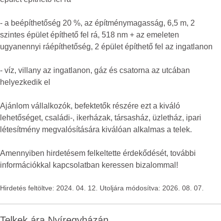
- a beépíthetőség 20 %, az építménymagasság, 6,5 m, 2
szintes épület építhető fel rá, 518 nm + az emeleten
ugyanennyi ráépíthetőség, 2 épület építhető fel az ingatlanon
- víz, villany az ingatlanon, gáz és csatorna az utcában
helyezkedik el
Ajánlom vállalkozók, befektetők részére ezt a kiváló
lehetőséget, családi-, ikerházak, társasház, üzletház, ipari
létesítmény megvalósítására kiválóan alkalmas a telek.
Amennyiben hirdetésem felkeltette érdekődését, további
információkkal kapcsolatban keressen bizalommal!
Hirdetés feltöltve: 2024. 04. 12. Utoljára módosítva: 2026. 08. 07.
Telkek ára Nyíregyházán