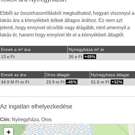
Ebből az összehasonlításból megtudhatod, hogyan viszonyul a
lakás ára a környékbeli telkek átlagos árához. Ez nem azt
jelenti, hogy ennyivel olcsóbb vagy drágább, mint amennyit a
lakás ér, hanem hogy ennyivel tér el a környékbeli átlagtól.
Ennek a m² ára
Nyíregyháza m² ár
13 e Ft
26 e Ft
49%
Ennek az ára
Oros átlagár
Nyíregyháza átlagár
34.9 M Ft m Ft
23.9 m Ft
-46%
51.6 m Ft
32%
Az ingatlan elhelyezkedése
Cím:
Nyíregyháza, Oros
+