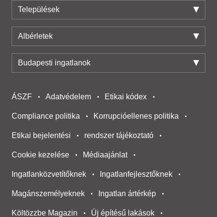
Települések
Albérletek
Budapesti ingatlanok
ÁSZF
Adatvédelem
Etikai kódex
Compliance politika
Korrupcióellenes politika
Etikai bejelentési
rendszer tájékoztató
Cookie kezelése
Médiaajánlat
Ingatlanközvetítőknek
Ingatlanfejlesztőknek
Magánszemélyeknek
Ingatlan ártérkép
Költözzbe Magazin
Új építésű lakások