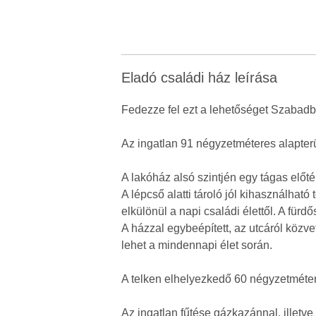
Eladó családi ház leírása
Fedezze fel ezt a lehetőséget Szabadba
Az ingatlan 91 négyzetméteres alapterü
A lakóház alsó szintjén egy tágas előtér
A lépcső alatti tároló jól kihasználha
elkülönül a napi családi élettől. A fü
A házzal egybeépített, az utcáról köz
lehet a mindennapi élet során.
A telken elhelyezkedő 60 négyzetméter
Az ingatlan fűtése gázkazánnal, illet