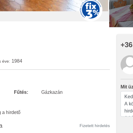
+36
1984
s éve:
Mit ü
Fűtés:
Gázkazán
a hirdető
a
Fizetett hirdetés