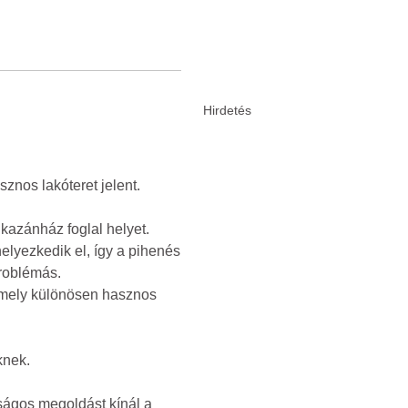
znos lakóteret jelent.
 kazánház foglal helyet.
elyezkedik el, így a pihenés
problémás.
 amely különösen hasznos
knek.
ságos megoldást kínál a