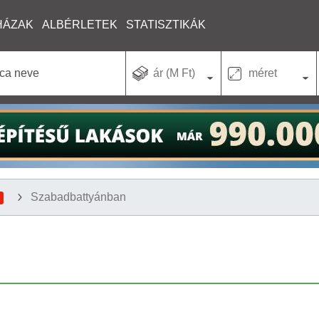
HÁZAK
ALBÉRLETEK
STATISZTIKÁK
ár (M Ft)
méret
Szabadbattyánban