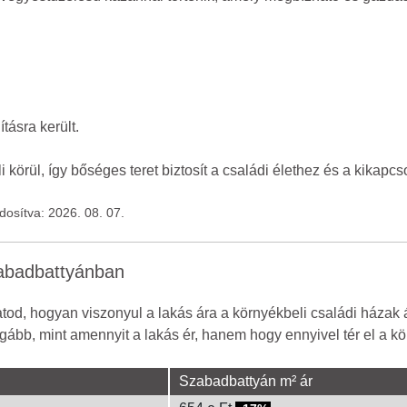
tásra került.
 körül, így bőséges teret biztosít a családi élethez és a kikapcs
ódosítva: 2026. 08. 07.
zabadbattyánban
od, hogyan viszonyul a lakás ára a környékbeli családi házak 
gább, mint amennyit a lakás ér, hanem hogy ennyivel tér el a kör
Szabadbattyán m² ár