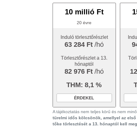
10 millió Ft
1
20 évre
Induló törlesztőrészlet
Indu
63 284 Ft
/hó
9
Törlesztőrészlet a 13.
Törl
hónaptól
82 976 Ft
/hó
12
THM: 8,1 %
ÉRDEKEL
A tájékoztatás nem teljes körű és nem minős
türelmi idős kölcsönök, amellyel az els
tőke törlesztését a 13. hónaptól kell me