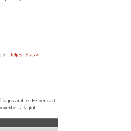
oló
...
Teljes leírás >
átlagos árához. Ez nem azt
nyékbeli átlagtól.