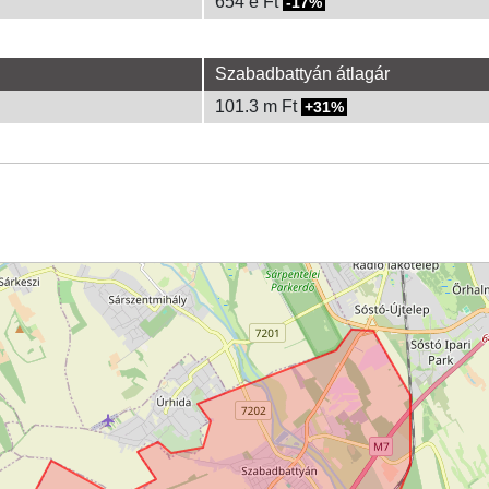
654 e Ft
-17%
Szabadbattyán átlagár
101.3 m Ft
31%