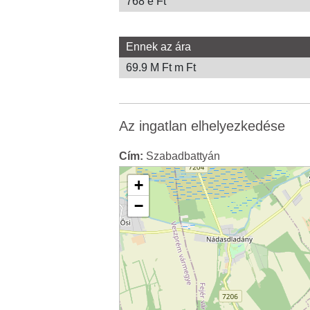
768 e Ft
Ennek az ára
69.9 M Ft m Ft
Az ingatlan elhelyezkedése
Cím:
Szabadbattyán
+
−