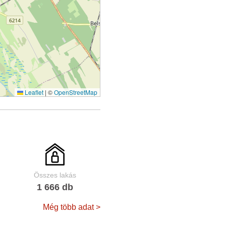
Leaflet
|
©
OpenStreetMap
Összes lakás
1 666 db
Még több adat >