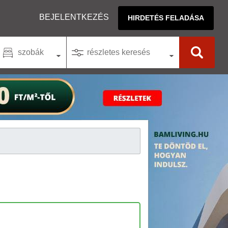
BEJELENTKEZÉS
HIRDETÉS FELADÁSA
szobák
részletes keresés