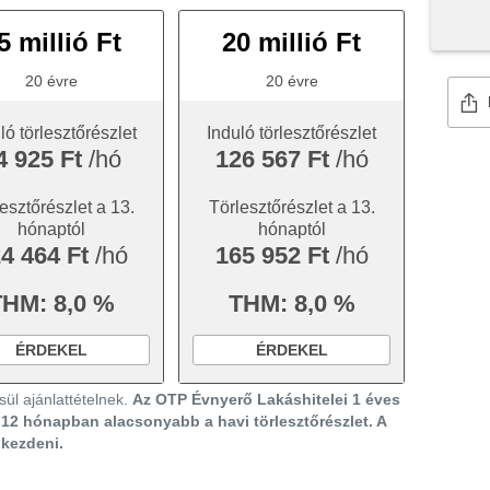
5 millió Ft
20 millió Ft
20 évre
20 évre
ló törlesztőrészlet
Induló törlesztőrészlet
4 925 Ft
/hó
126 567 Ft
/hó
esztőrészlet a 13.
Törlesztőrészlet a 13.
hónaptól
hónaptól
4 464 Ft
/hó
165 952 Ft
/hó
THM: 8,0 %
THM: 8,0 %
ÉRDEKEL
ÉRDEKEL
ül ajánlattételnek.
Az OTP Évnyerő Lakáshitelei 1 éves
ő 12 hónapban alacsonyabb a havi törlesztőrészlet. A
gkezdeni.