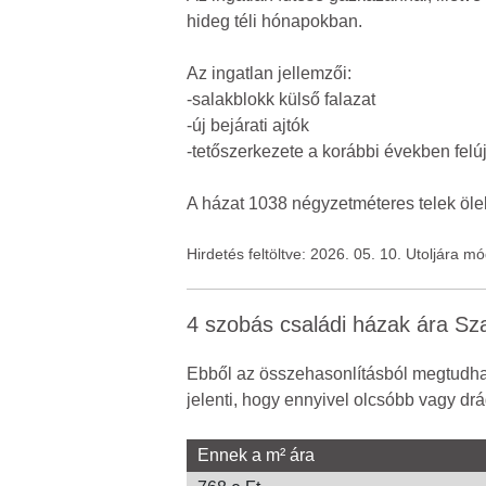
hideg téli hónapokban.
Az ingatlan jellemzői:
-salakblokk külső falazat
-új bejárati ajtók
-tetőszerkezete a korábbi években felújí
A házat 1038 négyzetméteres telek öleli
Hirdetés feltöltve: 2026. 05. 10. Utoljára m
4 szobás családi házak ára S
Ebből az összehasonlításból megtudhat
jelenti, hogy ennyivel olcsóbb vagy drá
Ennek a m² ára