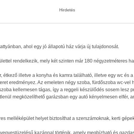
ttyánban, ahol egy jó állapotú ház várja új tulajdonosát.
lettel rendelkezik, mely két szinten már 180 négyzetméteres has
, étkező illetve a konyha és kamra található, illetve egy wc és a
tó teret eredményez. Az emeleten négy szoba, fürdőszoba wc-vel h
rdőszoba kellemesen tágas, így a reggeli készülődés sosem lesz 
vetlenül megközelíthető garázsban egy autó kényelmesen elfér,
es melléképület helyet biztosíthat a szerszámoknak, kerti gépe
ve vegyestüzelésű kazánnal történik, amely megbízható és gazda