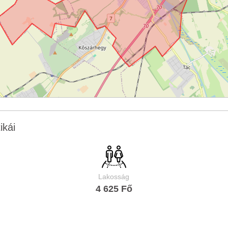
ikái
Lakosság
4 625 Fő