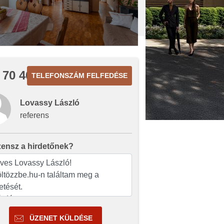
 70 465
TELEFONSZÁM FELFEDÉSE
Lovassy László
referens
zensz a hirdetőnek?
ÜZENET KÜLDÉSE