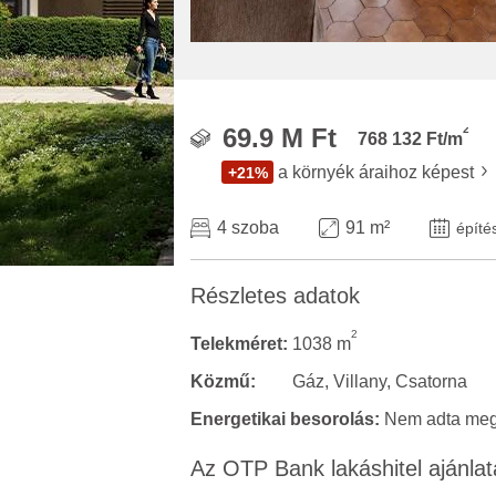
2
69.9 M Ft
768 132 Ft/m
a környék áraihoz képest
+21%
4 szoba
91 m²
építé
Részletes adatok
2
Telekméret:
1038 m
Közmű:
Gáz, Villany, Csatorna
Energetikai besorolás:
Nem adta meg 
Az OTP Bank lakáshitel ajánlat