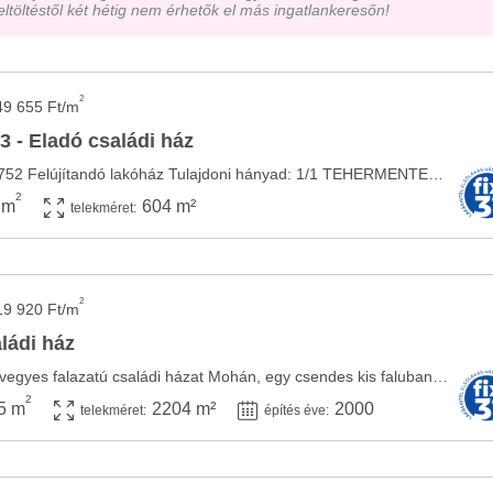
eltöltéstől két hétig nem érhetők el más ingatlankeresőn!
2
49 655 Ft/m
3 - Eladó családi ház
Hivatkozási szám: 004752 Felújítandó lakóház Tulajdoni hányad: 1/1 TEHERMENTES, nem lakott ...
2
 m
604 m²
telekméret:
2
19 920 Ft/m
ládi ház
Eladásra kínálunk egy vegyes falazatú családi házat Mohán, egy csendes kis faluban, ...
2
5 m
2204 m²
2000
telekméret:
építés éve: