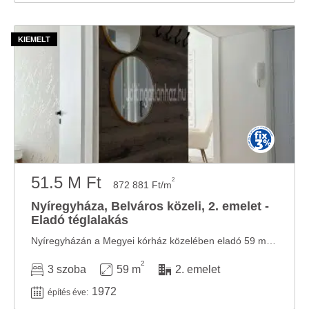
51.5 M Ft
2
872 881 Ft/m
Nyíregyháza, Belváros közeli, 2. emelet -
Eladó téglalakás
Nyíregyházán a Megyei kórház közelében eladó 59 m2-s, három különnyíló szobás, nagy ...
2
3 szoba
59 m
2. emelet
1972
építés éve: