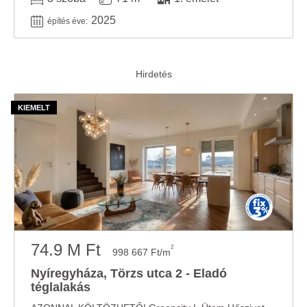
2025
építés éve:
74.9 M Ft
2
998 667 Ft/m
Nyíregyháza, Törzs utca 2 - Eladó
téglalakás