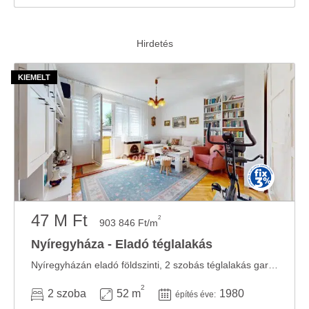
47 M Ft
2
903 846 Ft/m
Nyíregyháza - Eladó téglalakás
Nyíregyházán eladó földszinti, 2 szobás téglalakás garázzsal, kiváló lokációban ...
2
2 szoba
52 m
1980
építés éve: