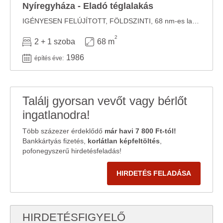
Nyíregyháza - Eladó téglalakás
IGÉNYESEN FELÚJÍTOTT, FÖLDSZINTI, 68 nm-es lakás zárt udvari beállóval az Arany János ...
2
2 + 1 szoba
68 m
1986
építés éve:
Találj gyorsan vevőt vagy bérlőt
ingatlanodra!
Több százezer érdeklődő
már havi 7 800 Ft-tól!
Bankkártyás fizetés,
korlátlan képfeltöltés
,
pofonegyszerű hirdetésfeladás!
HIRDETÉS FELADÁSA
HIRDETÉSFIGYELŐ