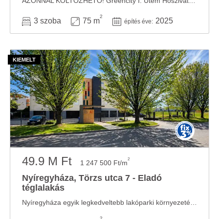
AZONNAL KÖLTÖZHETŐ! Greencity I. Ütem Hőszivattyú, extra hőszigetelés, motoros alumínium ...
2
3 szoba
75 m
2025
építés éve:
49.9 M Ft
2
1 247 500 Ft/m
Nyíregyháza, Törzs utca 7 - Eladó
téglalakás
Nyíregyháza egyik legkedveltebb lakóparki környezetében, a Spanyolkert „A” épületben ...
2