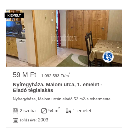
59 M Ft
2
1 092 593 Ft/m
Nyíregyháza, Malom utca, 1. emelet -
Eladó téglalakás
Nyíregyháza, Malom utcán eladó 52 m2-s tehermentes, egy hálószoba, nappali, étkező , ...
2
2 szoba
54 m
1. emelet
2003
építés éve: