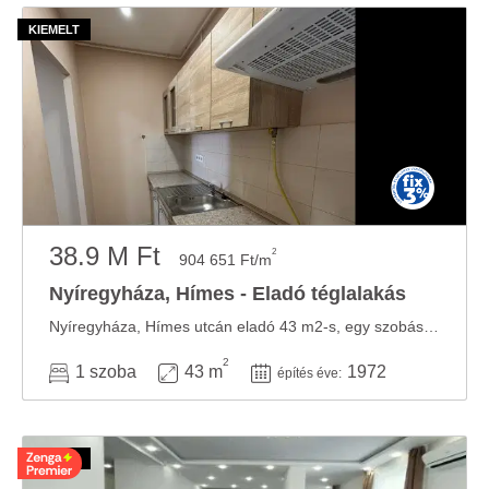
38.9 M Ft
2
904 651 Ft/m
Nyíregyháza, Hímes - Eladó téglalakás
Nyíregyháza, Hímes utcán eladó 43 m2-s, egy szobás, étkezős, külön konyhás, fürdőszoba ...
2
1 szoba
43 m
1972
építés éve: