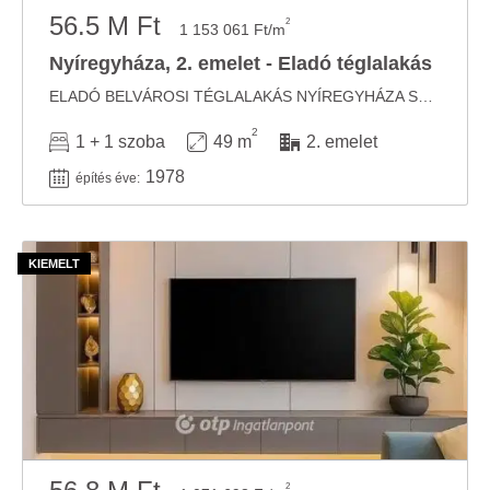
56.5 M Ft
2
1 153 061 Ft/m
Nyíregyháza, 2. emelet - Eladó téglalakás
ELADÓ BELVÁROSI TÉGLALAKÁS NYÍREGYHÁZA SZÍVÉBEN - PARKOLÁSSAL! Ha fontos Önnek a ...
2
1 + 1 szoba
49 m
2. emelet
1978
építés éve:
2