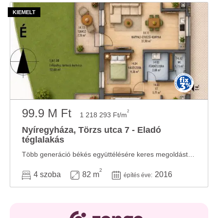
99.9 M Ft
2
1 218 293 Ft/m
Nyíregyháza, Törzs utca 7 - Eladó
téglalakás
Több generáció békés együttélésére keres megoldást úgy, hogy mindenkinek megmaradjon a ...
2
4 szoba
82 m
2016
építés éve: