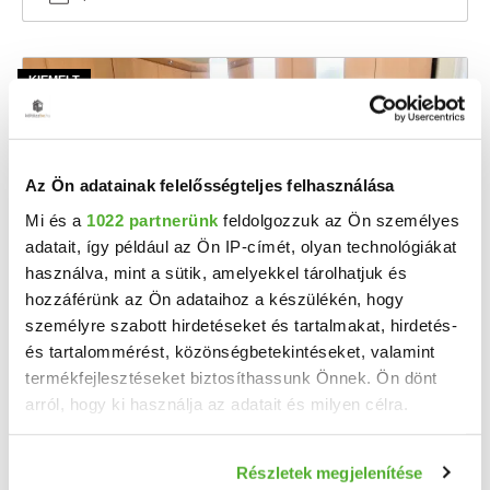
Az Ön adatainak felelősségteljes felhasználása
Mi és a
1022 partnerünk
feldolgozzuk az Ön személyes
adatait, így például az Ön IP-címét, olyan technológiákat
használva, mint a sütik, amelyekkel tárolhatjuk és
hozzáférünk az Ön adataihoz a készülékén, hogy
41.9 M Ft
2
790 566 Ft/m
személyre szabott hirdetéseket és tartalmakat, hirdetés-
Nyíregyháza, 4. emelet - Eladó téglalakás
és tartalommérést, közönségbetekintéseket, valamint
termékfejlesztéseket biztosíthassunk Önnek. Ön dönt
Nyíregyháza - Örökösföldön, 53 nm-es, 2 szobás, erkélyes lakás négyszintes társasház ...
arról, hogy ki használja az adatait és milyen célra.
2
2 szoba
53 m
4. emelet
Ha engedélyezi, a következőt is meg szeretnénk tenni:
1985
építés éve:
Részletek megjelenítése
Információgyűjtés az Ön földrajzi elhelyezkedéséről