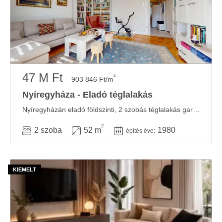
47 M Ft
2
903 846 Ft/m
Nyíregyháza - Eladó téglalakás
Nyíregyházán eladó földszinti, 2 szobás téglalakás garázzsal, kiváló lokációban ...
2
2 szoba
52 m
1980
építés éve: