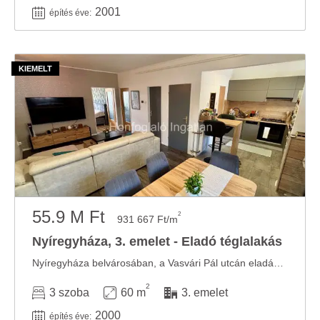
2001
építés éve:
55.9 M Ft
2
931 667 Ft/m
Nyíregyháza, 3. emelet - Eladó téglalakás
Nyíregyháza belvárosában, a Vasvári Pál utcán eladásra kínálunk egy zárt udvaros ...
2
3 szoba
60 m
3. emelet
2000
építés éve: