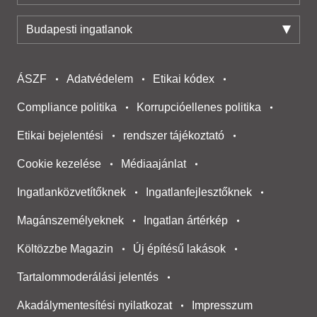
Budapesti ingatlanok
ÁSZF
Adatvédelem
Etikai kódex
Compliance politika
Korrupcióellenes politika
Etikai bejelentési
rendszer tájékoztató
Cookie kezelése
Médiaajánlat
Ingatlanközvetítőknek
Ingatlanfejlesztőknek
Magánszemélyeknek
Ingatlan ártérkép
Költözzbe Magazin
Új építésű lakások
Tartalommoderálási jelentés
Akadálymentesítési nyilatkozat
Impresszum