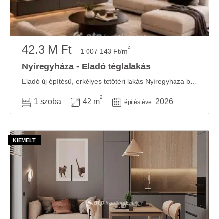
42.3 M Ft
2
1 007 143 Ft/m
Nyíregyháza - Eladó téglalakás
Eladó új építésű, erkélyes tetőtéri lakás Nyíregyháza belvárosának közelében ...
2
1 szoba
42 m
2026
építés éve: