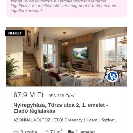
zenga.hu és koltozzbe.hu ingatlankeresőn láthatod
legelőször, és a feltöltéstől két hétig nem érhetők el más
ingatlankeresőn!
67.9 M Ft
2
956 338 Ft/m
Nyíregyháza, Törzs utca 2, 1. emelet -
Eladó téglalakás
AZONNAL KÖLTÖZHETŐ! Greencity I. Ütem Hőszivattyú, extra hőszigetelés, motoros alumínium ...
2
3 szoba
71 m
1. emelet