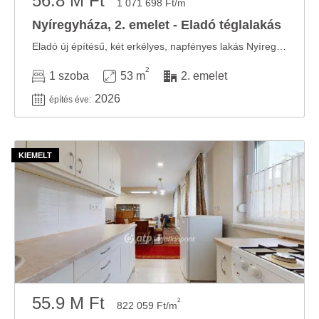
56.8 M Ft
1 071 698 Ft/m
Nyíregyháza, 2. emelet - Eladó téglalakás
Eladó új építésű, két erkélyes, napfényes lakás Nyíregyháza belvárosának közelében ...
2
1 szoba
53 m
2. emelet
2026
építés éve:
55.9 M Ft
2
822 059 Ft/m