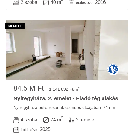
2 szoba
40 m
2016
építés éve:
84.5 M Ft
2
1 141 892 Ft/m
Nyíregyháza, 2. emelet - Eladó téglalakás
Nyíregyháza belvárosának csendes utcájában, 74 nm-es, nappali + 3 szobás lakás, kis ...
2
4 szoba
74 m
2. emelet
2025
építés éve: