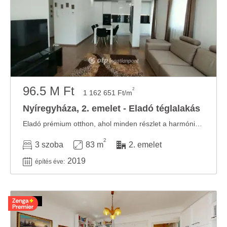
96.5 M Ft
2
1 162 651 Ft/m
Nyíregyháza, 2. emelet - Eladó téglalakás
Eladó prémium otthon, ahol minden részlet a harmóniáról és a minőségről szól. Vannak ...
2
3 szoba
83 m
2. emelet
2019
építés éve: