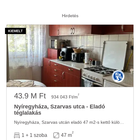
43.9 M Ft
2
934 043 Ft/m
Nyíregyháza, Szarvas utca - Eladó
téglalakás
Nyíregyháza, Szarvas utcán eladó 47 m2-s kettő különnyíló szobás, külön fürdőszoba ...
2
1 + 1 szoba
47 m