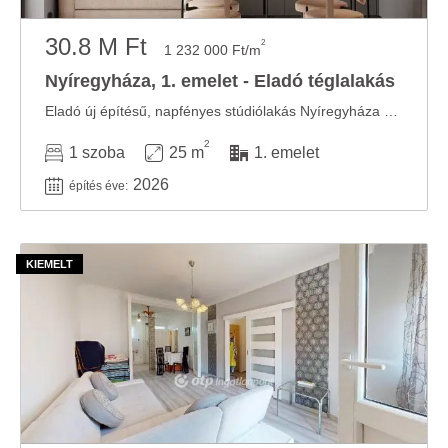
30.8 M Ft
2
1 232 000 Ft/m
Nyíregyháza, 1. emelet - Eladó téglalakás
Eladó új építésű, napfényes stúdiólakás Nyíregyháza belvárosának közelében ...
2
1 szoba
25 m
1. emelet
2026
építés éve: