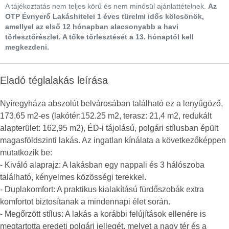
A tájékoztatás nem teljes körű és nem minősül ajánlattételnek.
Az
OTP Évnyerő Lakáshitelei 1 éves türelmi idős kölcsönök,
amellyel az első 12 hónapban alacsonyabb a havi
törlesztőrészlet. A tőke törlesztését a 13. hónaptól kell
megkezdeni.
Eladó téglalakás leírása
Nyíregyháza abszolút belvárosában található ez a lenyűgöző,
173,65 m2-es (lakótér:152.25 m2, terasz: 21,4 m2, redukált
alapterület: 162,95 m2), ÉD-i tájolású, polgári stílusban épült
magasföldszinti lakás. Az ingatlan kínálata a következőképpen
mutatkozik be:
- Kiváló alaprajz: A lakásban egy nappali és 3 hálószoba
található, kényelmes közösségi terekkel.
- Duplakomfort: A praktikus kialakítású fürdőszobák extra
komfortot biztosítanak a mindennapi élet során.
- Megőrzött stílus: A lakás a korábbi felújítások ellenére is
megtartotta eredeti polgári jellegét, melyet a nagy tér és a