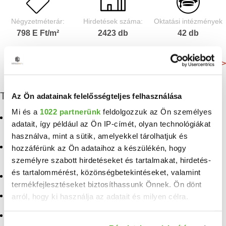
Négyzetméterár:
Hirdetések száma:
Oktatási intézmények
798 E Ft/m²
2423 db
42 db
Még több adat >
További eladó ingatlanok
Az Ön adatainak felelősségteljes felhasználása
Mi és a
1022 partnerünk
feldolgozzuk az Ön személyes
Eladó panellakás
Eladó ingatlan Csegöld
adatait, így például az Ön IP-címét, olyan technológiákat
Nyíregyháza
használva, mint a sütik, amelyekkel tárolhatjuk és
Eladó ingatlan Dombrád
Eladó téglalakás
hozzáférünk az Ön adataihoz a készülékén, hogy
Nyíregyháza
Eladó ingatlan Nyírmada
személyre szabott hirdetéseket és tartalmakat, hirdetés-
és tartalommérést, közönségbetekintéseket, valamint
Eladó lakás Nyíregyháza
Eladó ingatlan Tarpa
termékfejlesztéseket biztosíthassunk Önnek. Ön dönt
Eladó ingatlan Nyírlugos
arról, hogy ki használja az adatait és milyen célra.
Eladó ingatlan Geszteréd
Eladó ingatlan
Eladó ingatlan Jánkmajtis
Ha engedélyezi, a következőt is meg szeretnénk tenni:
Nagyvarsány