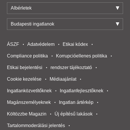
Albérletek
Budapesti ingatlanok
ÁSZF
Adatvédelem
Etikai kódex
Compliance politika
Korrupcióellenes politika
Etikai bejelentési
rendszer tájékoztató
Cookie kezelése
Médiaajánlat
Ingatlanközvetítőknek
Ingatlanfejlesztőknek
Magánszemélyeknek
Ingatlan ártérkép
Költözzbe Magazin
Új építésű lakások
Tartalommoderálási jelentés