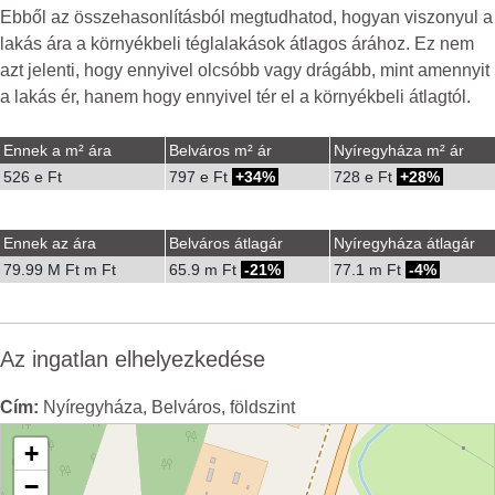
Ebből az összehasonlításból megtudhatod, hogyan viszonyul a
lakás ára a környékbeli téglalakások átlagos árához. Ez nem
azt jelenti, hogy ennyivel olcsóbb vagy drágább, mint amennyit
a lakás ér, hanem hogy ennyivel tér el a környékbeli átlagtól.
Ennek a m² ára
Belváros m² ár
Nyíregyháza m² ár
526 e Ft
797 e Ft
34%
728 e Ft
28%
Ennek az ára
Belváros átlagár
Nyíregyháza átlagár
79.99 M Ft m Ft
65.9 m Ft
-21%
77.1 m Ft
-4%
Az ingatlan elhelyezkedése
Cím:
Nyíregyháza, Belváros, földszint
+
−