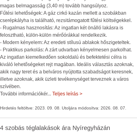
magas belmagasság (3,40 m) tovább hangsúlyoz.
Fűtési lehetőségek: A gáz cirkó kazán mellett a szobákban
cserépkályha is található, rezsitámogatott fűtési költségekkel.
- Rugalmas hasznosítás: Az ingatlan két önálló lakásra is
felosztható, külön-külön mérőórákkal rendelkezik.
- Modern kényelem: Az eredeti stílusú ablakok hőszigeteltek.
- Praktikus parkolás: A zárt udvarban kényelmesen parkolhat.
Az ingatlan kiemelkedően sokoldalú és befektetési célra is
kiváló lehetőségeket rejt magában. Ideális választás azoknak,
akik nagy teret és a belváros nyújtotta szabadságot keresnek,
illetve azoknak, akik üzleti tevékenységet terveznek a város
szívében.
További információkér
...
Teljes leírás >
Hirdetés feltöltve: 2023. 09. 08. Utoljára módosítva: 2026. 08. 07.
4 szobás téglalakások ára Nyíregyházán