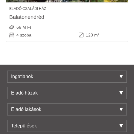
ELADÓ CSALÁDI HÁZ
Balatonendréd
66 M Ft
4 szoba
120 m²
Ingatlanok
Eladó házak
Eladó lakások
Települések