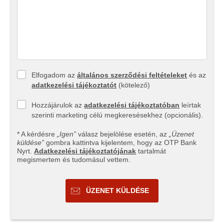
Elfogadom az
általános szerződési feltételeket
és az
adatkezelési tájékoztatót
(kötelező)
Hozzájárulok az
adatkezelési tájékoztatóban
leírtak
szerinti marketing célú megkeresésekhez (opcionális).
* A kérdésre
„Igen”
válasz bejelölése esetén, az
„Üzenet
küldése”
gombra kattintva kijelentem, hogy az OTP Bank
Nyrt.
Adatkezelési tájékoztatójának
tartalmát
megismertem és tudomásul vettem.
ÜZENET KÜLDÉSE