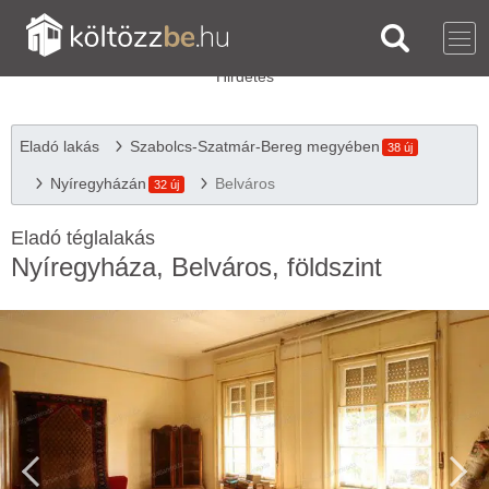
Eladó lakás
Szabolcs-Szatmár-Bereg megyében
38 új
Nyíregyházán
Belváros
32 új
Eladó téglalakás
Nyíregyháza, Belváros, földszint