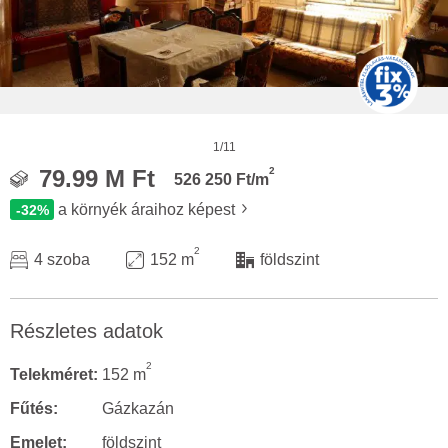
1/11
2
79.99 M Ft
526 250 Ft/m
a környék áraihoz képest
-32%
2
4 szoba
152 m
földszint
Részletes adatok
2
Telekméret:
152 m
Fűtés:
Gázkazán
Emelet:
földszint