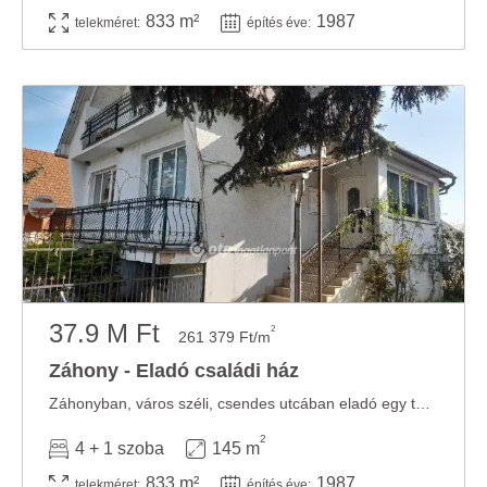
833 m²
1987
telekméret:
építés éve:
37.9 M Ft
2
261 379 Ft/m
Záhony - Eladó családi ház
Záhonyban, város széli, csendes utcában eladó egy tehermentes, felújítandó gyöngyszem. A ...
2
4 + 1 szoba
145 m
833 m²
1987
telekméret:
építés éve: