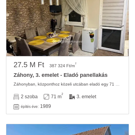
27.5 M Ft
2
387 324 Ft/m
Záhony, 3. emelet - Eladó panellakás
Záhonyban, központhoz közeli utcában eladó egy 71 m2-es, igényesen felújított lakás. A ...
2
2 szoba
71 m
3. emelet
1989
építés éve: