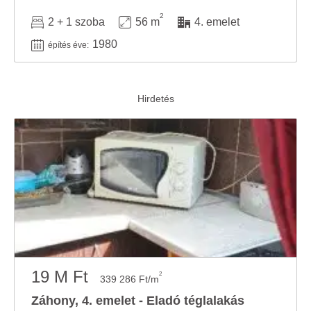
2
2 + 1 szoba
56 m
4. emelet
1980
építés éve:
19 M Ft
2
339 286 Ft/m
Záhony, 4. emelet - Eladó téglalakás