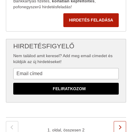
Bankkártyás fizetés,
korlátlan képfeltöltés
,
pofonegyszerű hirdetésfeladás!
HIRDETÉS FELADÁSA
HIRDETÉSFIGYELŐ
Nem találod amit keresel? Add meg email címedet és
küldjük az új hirdetéseket!
1. oldal, összesen 2