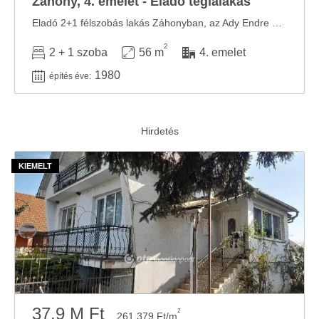
Záhony, 4. emelet - Eladó téglalakás
Eladó 2+1 félszobás lakás Záhonyban, az Ady Endre úton Eladásra kínálunk Záhony kedvelt ...
2
2 + 1 szoba
56 m
4. emelet
1980
építés éve:
37.9 M Ft
2
261 379 Ft/m