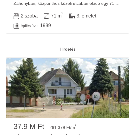
Záhonyban, központhoz közeli utcában eladó egy 71 m2-es, igényesen felújított lakás. A ...
2
2 szoba
71 m
3. emelet
1989
építés éve:
37.9 M Ft
2
261 379 Ft/m