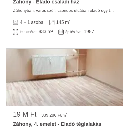
Záhony - Eladó családi ház
Záhonyban, város széli, csendes utcában eladó egy tehermentes, felújítandó gyöngyszem. A ...
2
4 + 1 szoba
145 m
833 m²
1987
telekméret:
építés éve:
19 M Ft
2
339 286 Ft/m
Záhony, 4. emelet - Eladó téglalakás