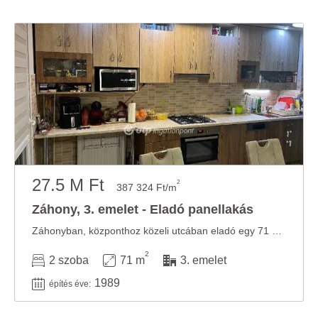
27.5 M Ft
2
387 324 Ft/m
Záhony, 3. emelet - Eladó panellakás
Záhonyban, központhoz közeli utcában eladó egy 71 m2-es, igényesen felújított lakás. A ...
2
2 szoba
71 m
3. emelet
1989
építés éve: