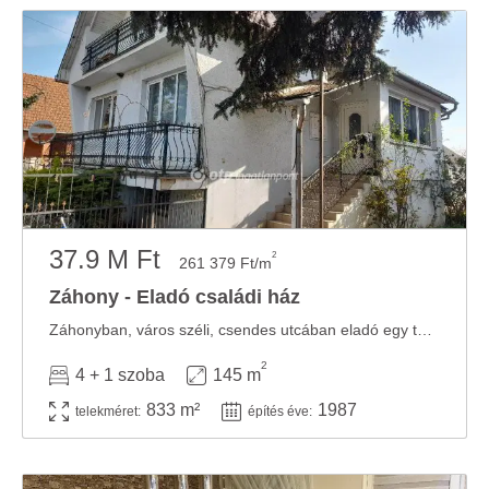
37.9 M Ft
2
261 379 Ft/m
Záhony - Eladó családi ház
Záhonyban, város széli, csendes utcában eladó egy tehermentes, felújítandó gyöngyszem. A ...
2
4 + 1 szoba
145 m
833 m²
1987
telekméret:
építés éve: