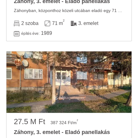
Záhony, 3. emelet - Eladó panellakás
Záhonyban, központhoz közeli utcában eladó egy 71 m2-es, igényesen felújított lakás. A ...
2
2 szoba
71 m
3. emelet
1989
építés éve:
27.5 M Ft
2
387 324 Ft/m
Záhony, 3. emelet - Eladó panellakás