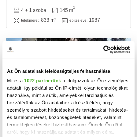
2
4 + 1 szoba
145 m
833 m²
1987
telekméret:
építés éve:
Az Ön adatainak felelősségteljes felhasználása
Mi és a
1022 partnerünk
feldolgozzuk az Ön személyes
adatait, így például az Ön IP-címét, olyan technológiákat
használva, mint a sütik, amelyekkel tárolhatjuk és
hozzáférünk az Ön adataihoz a készülékén, hogy
37.9 M Ft
2
261 379 Ft/m
személyre szabott hirdetéseket és tartalmakat, hirdetés-
és tartalommérést, közönségbetekintéseket, valamint
Záhony - Eladó családi ház
termékfejlesztéseket biztosíthassunk Önnek. Ön dönt
Záhonyban, város széli, csendes utcában eladó egy tehermentes, felújítandó gyöngyszem. A ...
arról, hogy ki használja az adatait és milyen célra.