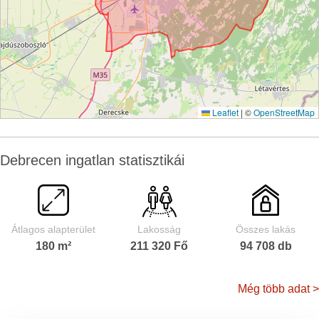
Leaflet
|
©
OpenStreetMap
Debrecen ingatlan statisztikái
Átlagos alapterület
Lakosság
Összes lakás
180 m²
211 320 Fő
94 708 db
Még több adat >