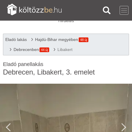
Eladó lakás
Hajdú-Bihar megyében
48 új
Debrecenben
Libakert
44 új
Eladó panellakás
Debrecen, Libakert, 3. emelet