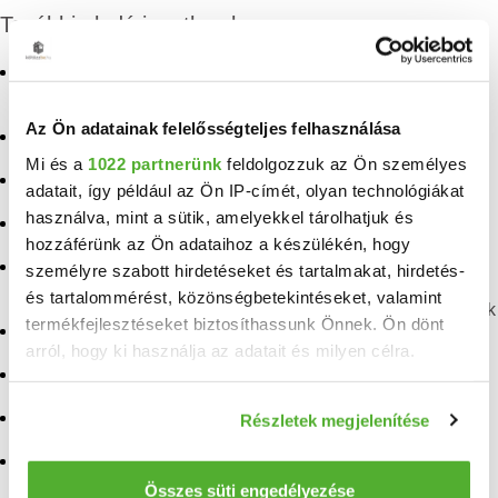
További eladó ingatlanok
Eladó panellakás
Eladó ingatlan
Debrecen
Balatonkenese
Az Ön adatainak felelősségteljes felhasználása
Eladó téglalakás Debrecen
Eladó ingatlan Lengyeltóti
Mi és a
1022 partnerünk
feldolgozzuk az Ön személyes
Eladó lakás Debrecen
Eladó ingatlan
adatait, így például az Ön IP-címét, olyan technológiákat
Somlóvásárhely
használva, mint a sütik, amelyekkel tárolhatjuk és
Eladó ingatlan Kapolcs
hozzáférünk az Ön adataihoz a készülékén, hogy
Eladó ingatlan
Püspökladány
Eladó ingatlan
személyre szabott hirdetéseket és tartalmakat, hirdetés-
Pápasalamon
és tartalommérést, közönségbetekintéseket, valamint
Eladó ingatlan Csabrendek
termékfejlesztéseket biztosíthassunk Önnek. Ön dönt
Eladó ingatlan Kisapáti
arról, hogy ki használja az adatait és milyen célra.
Eladó ingatlan
Badacsonytomaj
Eladó ingatlan Tetétlen
Ha engedélyezi, a következőt is meg szeretnénk tenni:
Eladó ingatlan Dudar
Eladó ingatlan Ságvár
Részletek megjelenítése
Információgyűjtés az Ön földrajzi elhelyezkedéséről
pár méteres pontossággal
Eladó ingatlan Kismarja
Eladó ingatlan Vámospércs
Az Ön készülékén beazonosítása annak konkrét
Összes süti engedélyezése