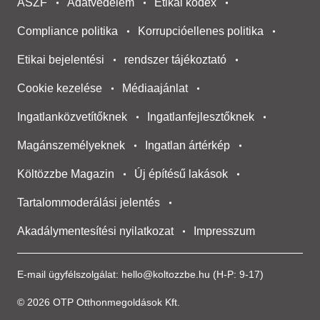
ÁSZF
Adatvédelem
Etikai kódex
Compliance politika
Korrupcióellenes politika
Etikai bejelentési
rendszer tájékoztató
Cookie kezelése
Médiaajánlat
Ingatlanközvetítőknek
Ingatlanfejlesztőknek
Magánszemélyeknek
Ingatlan ártérkép
Költözzbe Magazin
Új építésű lakások
Tartalommoderálási jelentés
Akadálymentesítési nyilatkozat
Impresszum
E-mail ügyfélszolgálat:
hello@koltozzbe.hu
(H-P: 9-17)
© 2026 OTP Otthonmegoldások Kft.