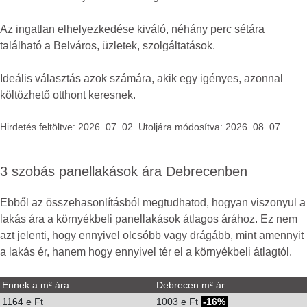
Az ingatlan elhelyezkedése kiváló, néhány perc sétára
található a Belváros, üzletek, szolgáltatások.
Ideális választás azok számára, akik egy igényes, azonnal
költözhető otthont keresnek.
Hirdetés feltöltve: 2026. 07. 02. Utoljára módosítva: 2026. 08. 07.
3 szobás panellakások ára Debrecenben
Ebből az összehasonlításból megtudhatod, hogyan viszonyul a
lakás ára a környékbeli panellakások átlagos árához. Ez nem
azt jelenti, hogy ennyivel olcsóbb vagy drágább, mint amennyit
a lakás ér, hanem hogy ennyivel tér el a környékbeli átlagtól.
Ennek a m² ára
Debrecen m² ár
1164 e Ft
1003 e Ft
-16%