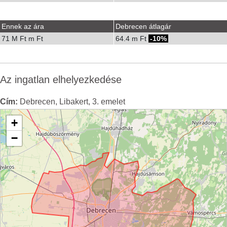
Ennek az ára
Debrecen átlagár
71 M Ft m Ft
64.4 m Ft
-10%
Az ingatlan elhelyezkedése
Cím:
Debrecen, Libakert, 3. emelet
+
−