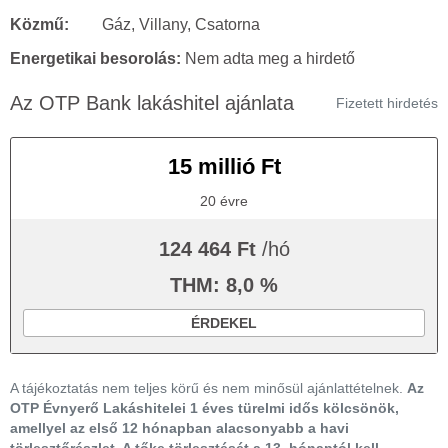
Közmű:
Gáz, Villany, Csatorna
Energetikai besorolás:
Nem adta meg a hirdető
Az OTP Bank lakáshitel ajánlata
Fizetett hirdetés
15 millió Ft
20 évre
124 464 Ft
/hó
THM: 8,0 %
ÉRDEKEL
A tájékoztatás nem teljes körű és nem minősül ajánlattételnek.
Az
OTP Évnyerő Lakáshitelei 1 éves türelmi idős kölcsönök,
amellyel az első 12 hónapban alacsonyabb a havi