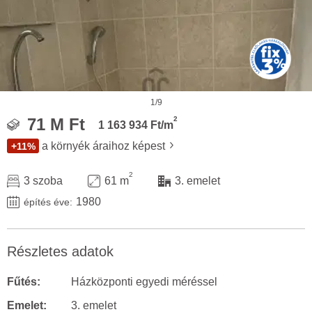
1/9
2
71 M Ft
1 163 934 Ft/m
a környék áraihoz képest
+11%
2
3 szoba
61 m
3. emelet
1980
építés éve:
Részletes adatok
Fűtés:
Házközponti egyedi méréssel
Emelet:
3. emelet