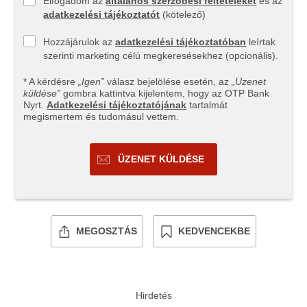
Elfogadom az
általános szerződési feltételeket
és az
adatkezelési tájékoztatót
(kötelező)
Hozzájárulok az
adatkezelési tájékoztatóban
leírtak
szerinti marketing célú megkeresésekhez (opcionális).
* A kérdésre
„Igen”
válasz bejelölése esetén, az
„Üzenet
küldése”
gombra kattintva kijelentem, hogy az OTP Bank
Nyrt.
Adatkezelési tájékoztatójának
tartalmát
megismertem és tudomásul vettem.
ÜZENET KÜLDÉSE
MEGOSZTÁS
KEDVENCEKBE