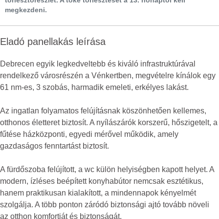
törlesztőrészlet. A tőke törlesztését a 13. hónaptól kell
megkezdeni.
Eladó panellakás leírása
Debrecen egyik legkedveltebb és kiváló infrastruktúrával
rendelkező városrészén a Vénkertben, megvételre kínálok egy
61 nm-es, 3 szobás, harmadik emeleti, erkélyes lakást.
Az ingatlan folyamatos felújításnak köszönhetően kellemes,
otthonos életteret biztosít. A nyílászárók korszerű, hőszigetelt, a
fűtése házközponti, egyedi mérővel működik, amely
gazdaságos fenntartást biztosít.
A fürdőszoba felújított, a wc külön helyiségben kapott helyet. A
modern, ízléses beépített konyhabútor nemcsak esztétikus,
hanem praktikusan kialakított, a mindennapok kényelmét
szolgálja. A több ponton záródó biztonsági ajtó tovább növeli
az otthon komfortját és biztonságát.