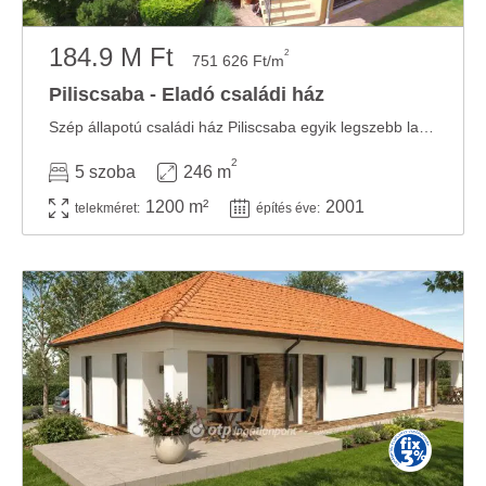
184.9 M Ft
2
751 626 Ft/m
Piliscsaba - Eladó családi ház
Szép állapotú családi ház Piliscsaba egyik legszebb lakónegyedében! Családok és ...
2
5 szoba
246 m
1200 m²
2001
telekméret:
építés éve: