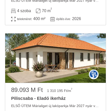
ELSŐ ÜTEM Márialiget új lakóparkja Már 2027 nyár végi átadással Több tér. Több ...
2
4 szoba
70 m
400 m²
2026
telekméret:
építés éve:
89.093 M Ft
2
1 310 195 Ft/m
Piliscsaba - Eladó ikerház
ELSŐ ÜTEM Márialiget új lakóparkja Már 2027 nyár végi átadással Több tér. Több ...