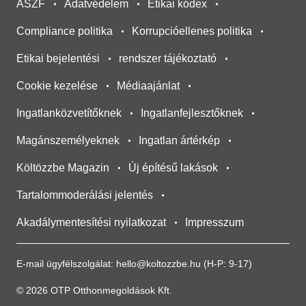
ÁSZF
Adatvédelem
Etikai kódex
Compliance politika
Korrupcióellenes politika
Etikai bejelentési
rendszer tájékoztató
Cookie kezelése
Médiaajánlat
Ingatlanközvetítőknek
Ingatlanfejlesztőknek
Magánszemélyeknek
Ingatlan ártérkép
Költözzbe Magazin
Új építésű lakások
Tartalommoderálási jelentés
Akadálymentesítési nyilatkozat
Impresszum
E-mail ügyfélszolgálat:
hello@koltozzbe.hu
(H-P: 9-17)
© 2026 OTP Otthonmegoldások Kft.