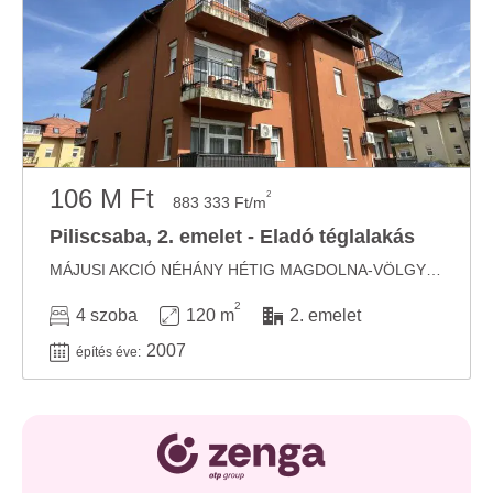
106 M Ft
2
883 333 Ft/m
Piliscsaba, 2. emelet - Eladó téglalakás
MÁJUSI AKCIÓ NÉHÁNY HÉTIG MAGDOLNA-VÖLGYBEN! PILISCSABA, MAGDOLNAVÖLGYBEN 120 NM ...
2
4 szoba
120 m
2. emelet
2007
építés éve: