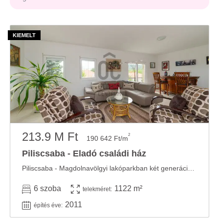
213.9 M Ft
2
190 642 Ft/m
Piliscsaba - Eladó családi ház
Piliscsaba - Magdolnavölgyi lakóparkban két generációs családi ház eladó Jól átgondolt, ...
6 szoba
1122 m²
telekméret:
2011
építés éve: