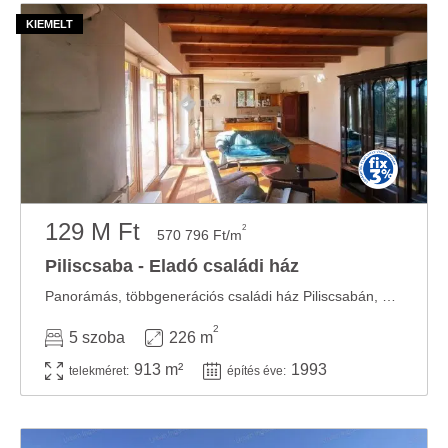
129 M Ft
2
570 796 Ft/m
Piliscsaba - Eladó családi ház
Panorámás, többgenerációs családi ház Piliscsabán, Klotildligeten Kedves Érdeklődő! ...
2
5 szoba
226 m
913 m²
1993
telekméret:
építés éve: