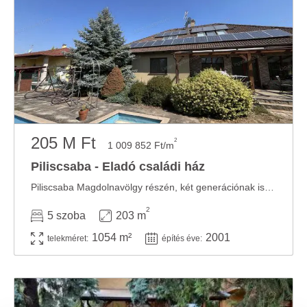
205 M Ft
2
1 009 852 Ft/m
Piliscsaba - Eladó családi ház
Piliscsaba Magdolnavölgy részén, két generációnak is alkalmas, 2001-ben épült kétszintes, ...
2
5 szoba
203 m
1054 m²
2001
telekméret:
építés éve: