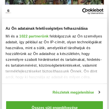
Az Ön adatainak felelősségteljes felhasználása
Mi és a
1022 partnerünk
feldolgozzuk az Ön személyes
adatait, így például az Ön IP-címét, olyan technológiákat
55 M Ft
2
916 667 Ft/m
használva, mint a sütik, amelyekkel tárolhatjuk és
Piliscsaba - Eladó ikerház
hozzáférünk az Ön adataihoz a készülékén, hogy
személyre szabott hirdetéseket és tartalmakat, hirdetés-
Bővíthető ikerházfél Piliscsaba központjában, saját kerttel! Piliscsaba központjában ...
és tartalommérést, közönségbetekintéseket, valamint
2
3 szoba
60 m
254 m²
termékfejlesztéseket biztosíthassunk Önnek. Ön dönt
telekméret:
arról, hogy ki használja az adatait és milyen célra.
Ha engedélyezi, a következőt is meg szeretnénk tenni:
Részletek megjelenítése
Információgyűjtés az Ön földrajzi elhelyezkedéséről
pár méteres pontossággal
Az Ön készülékén beazonosítása annak konkrét
Összes süti engedélyezése