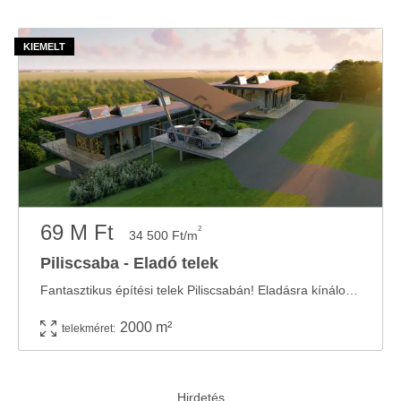
69 M Ft
2
34 500 Ft/m
Piliscsaba - Eladó telek
Fantasztikus építési telek Piliscsabán! Eladásra kínálok az észak-budai agglomeráció ...
2000 m²
telekméret: