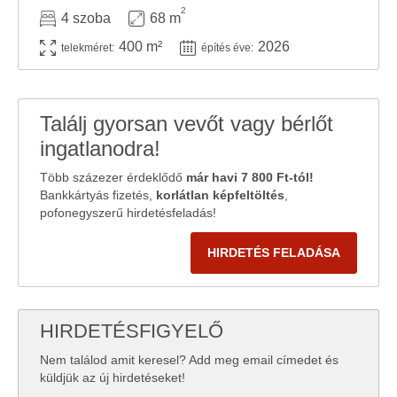
2
4 szoba
68 m
400 m²
2026
telekméret:
építés éve:
Találj gyorsan vevőt vagy bérlőt
ingatlanodra!
Több százezer érdeklődő
már havi 7 800 Ft-tól!
Bankkártyás fizetés,
korlátlan képfeltöltés
,
pofonegyszerű hirdetésfeladás!
HIRDETÉS FELADÁSA
HIRDETÉSFIGYELŐ
Nem találod amit keresel? Add meg email címedet és
küldjük az új hirdetéseket!