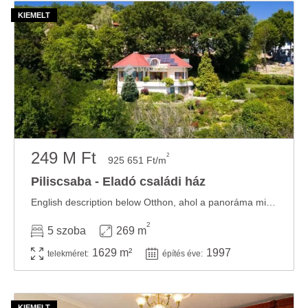
249 M Ft
2
925 651 Ft/m
Piliscsaba - Eladó családi ház
English description below Otthon, ahol a panoráma minden nap új történetet mesél Piliscsaba, ...
2
5 szoba
269 m
1629 m²
1997
telekméret:
építés éve: