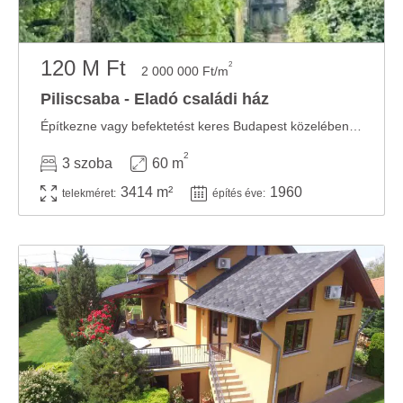
120 M Ft
2
2 000 000 Ft/m
Piliscsaba - Eladó családi ház
Építkezne vagy befektetést keres Budapest közelében? Most megtalálta! Eladó Piliscsaba ...
2
3 szoba
60 m
3414 m²
1960
telekméret:
építés éve: