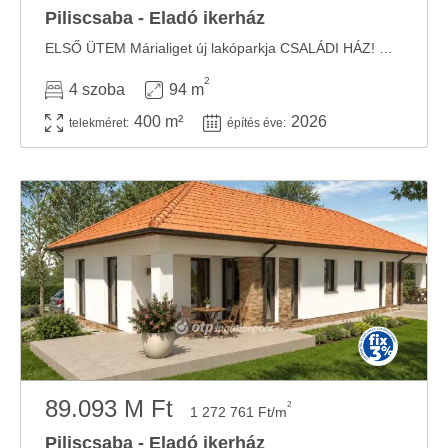
Piliscsaba - Eladó ikerház
ELSŐ ÜTEM Márialiget új lakóparkja CSALÁDI HÁZ! Már 2027 nyár végi átadással Több ...
2
4 szoba
94 m
400 m²
2026
telekméret:
építés éve:
89.093 M Ft
2
1 272 761 Ft/m
Piliscsaba - Eladó ikerház