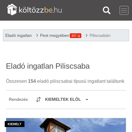
Eladó ingatlan
Pest megyében
Piliscsabán
307 új
Eladó ingatlan Piliscsaba
Összesen
154
eladó piliscsabai típusú ingatlant találtunk
Rendezés:
KIEMELTEK ELÖL