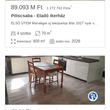
89.093 M Ft
2
1 272 761 Ft/m
Piliscsaba - Eladó ikerház
ELSŐ ÜTEM Márialiget új lakóparkja Már 2027 nyár végi átadással Több tér. Több ...
2
4 szoba
70 m
400 m²
2026
telekméret:
építés éve: