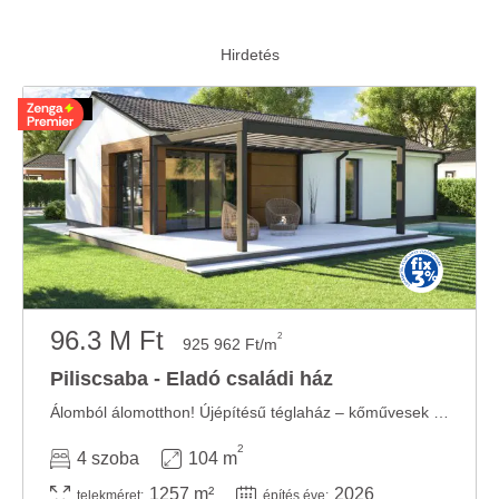
96.3 M Ft
2
925 962 Ft/m
Piliscsaba - Eladó családi ház
Álomból álomotthon! Újépítésű téglaház – kőművesek nélkül! – európai ...
2
4 szoba
104 m
1257 m²
2026
telekméret:
építés éve: