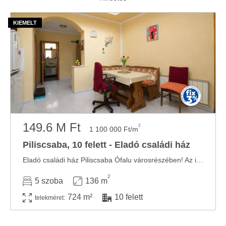
149.6 M Ft
2
1 100 000 Ft/m
Piliscsaba, 10 felett - Eladó családi ház
Eladó családi ház Piliscsaba Ófalu városrészében! Az ingatlan OTTHON START HITELNEK ...
2
5 szoba
136 m
724 m²
10 felett
telekméret: