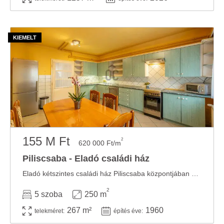
155 M Ft
2
620 000 Ft/m
Piliscsaba - Eladó családi ház
Eladó kétszintes családi ház Piliscsaba központjában – üzleti és otthon lehetőség ...
2
5 szoba
250 m
267 m²
1960
telekméret:
építés éve: