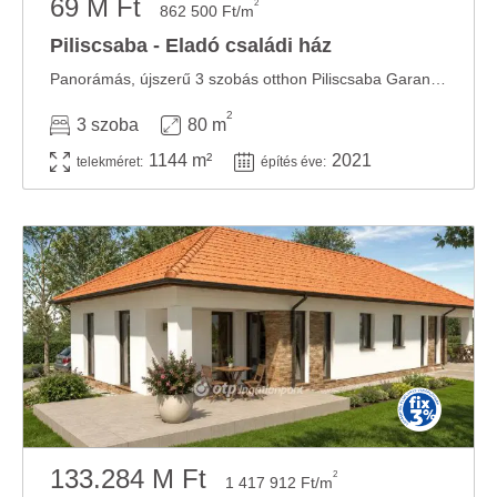
69 M Ft
2
862 500 Ft/m
Piliscsaba - Eladó családi ház
Panorámás, újszerű 3 szobás otthon Piliscsaba Garancsliget lakóparkjában – saját kerttel! ...
2
3 szoba
80 m
1144 m²
2021
telekméret:
építés éve:
133.284 M Ft
2
1 417 912 Ft/m