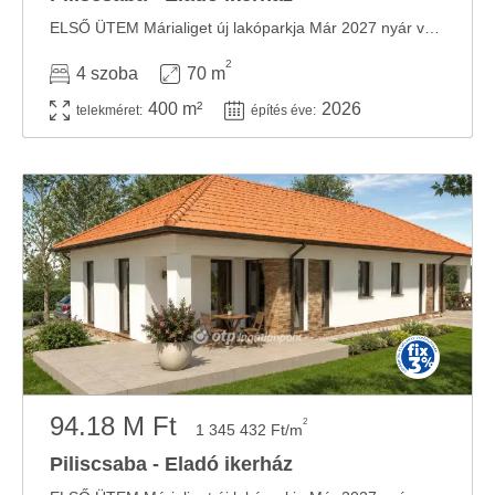
ELSŐ ÜTEM Márialiget új lakóparkja Már 2027 nyár végi átadással Több tér. Több ...
2
4 szoba
70 m
400 m²
2026
telekméret:
építés éve:
94.18 M Ft
2
1 345 432 Ft/m
Piliscsaba - Eladó ikerház