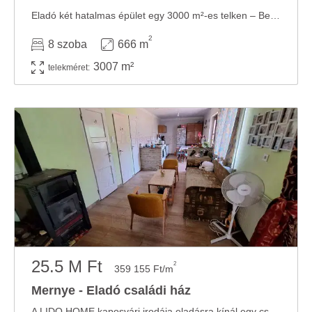
Eladó két hatalmas épület egy 3000 m²-es telken – Befektetők, vállalkozók, fejlesztők ...
2
8 szoba
666 m
3007 m²
telekméret:
25.5 M Ft
2
359 155 Ft/m
Mernye - Eladó családi ház
A LIDO HOME kaposvári irodája eladásra kínál egy családi házat! A LIDO HOME által kínált ...