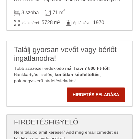
2
3 szoba
71 m
5728 m²
1970
telekméret:
építés éve:
Találj gyorsan vevőt vagy bérlőt
ingatlanodra!
Több százezer érdeklődő
már havi 7 800 Ft-tól!
Bankkártyás fizetés,
korlátlan képfeltöltés
,
pofonegyszerű hirdetésfeladás!
HIRDETÉS FELADÁSA
HIRDETÉSFIGYELŐ
Nem találod amit keresel? Add meg email címedet és
küldjük az új hirdetéseket!