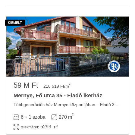
59 M Ft
2
218 519 Ft/m
Mernye, Fő utca 35 - Eladó ikerház
Többgenerációs ház Mernye központjában – Eladó 3 szintes ikerház fél 5293 m²-es telken ...
2
6 + 1 szoba
270 m
5293 m²
telekméret: