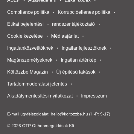
ÁSZF
Adatvédelem
Etikai kódex
Compliance politika
Korrupcióellenes politika
Etikai bejelentési
rendszer tájékoztató
Cookie kezelése
Médiaajánlat
Ingatlanközvetítőknek
Ingatlanfejlesztőknek
Magánszemélyeknek
Ingatlan ártérkép
Költözzbe Magazin
Új építésű lakások
Tartalommoderálási jelentés
Akadálymentesítési nyilatkozat
Impresszum
E-mail ügyfélszolgálat:
hello@koltozzbe.hu
(H-P: 9-17)
© 2026 OTP Otthonmegoldások Kft.