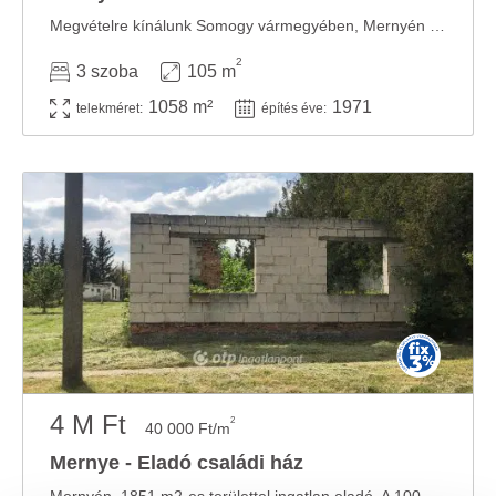
Megvételre kínálunk Somogy vármegyében, Mernyén 1058 m2 telekterületen fekvő 105 m2-es ...
2
3 szoba
105 m
1058 m²
1971
telekméret:
építés éve:
4 M Ft
2
40 000 Ft/m
Mernye - Eladó családi ház