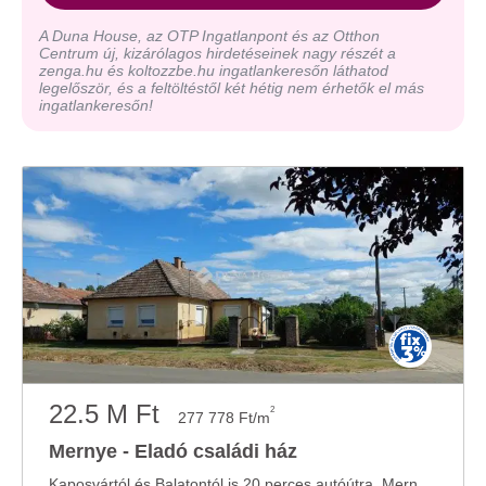
A Duna House, az OTP Ingatlanpont és az Otthon
Centrum új, kizárólagos hirdetéseinek nagy részét a
zenga.hu és koltozzbe.hu ingatlankeresőn láthatod
legelőször, és a feltöltéstől két hétig nem érhetők el más
ingatlankeresőn!
22.5 M Ft
2
277 778 Ft/m
Mernye - Eladó családi ház
Kaposvártól és Balatontól is 20 perces autóútra, Mernye településen, megvételre kínálok ...