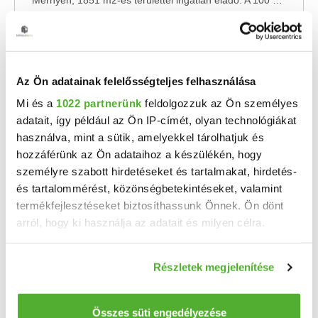
Mernyén, 1851 m2-es területtel ingatlan eladó. A 100 m2-es, 3 szobás, YTONG-ból készülő ...
2
3 szoba
100 m
1851 m²
2002
telekméret:
építés éve:
Az Ön adatainak felelősségteljes felhasználása
Mi és a
1022 partnerünk
feldolgozzuk az Ön személyes
adatait, így például az Ön IP-címét, olyan technológiákat
használva, mint a sütik, amelyekkel tárolhatjuk és
hozzáférünk az Ön adataihoz a készülékén, hogy
személyre szabott hirdetéseket és tartalmakat, hirdetés-
és tartalommérést, közönségbetekintéseket, valamint
termékfejlesztéseket biztosíthassunk Önnek. Ön dönt
arról, hogy ki használja az adatait és milyen célra.
5.9 M Ft
2
Ha engedélyezi, a következőt is meg szeretnénk tenni:
109 259 Ft/m
Részletek megjelenítése
Információgyűjtés az Ön földrajzi elhelyezkedéséről
Mernye - Eladó családi ház
pár méteres pontossággal
Az Openhouse Kaposvár Ingatlaniroda kínálatában eladó a #177347 hivatkozási számú mernyei ...
Az Ön készülékén beazonosítása annak konkrét
Összes süti engedélyezése