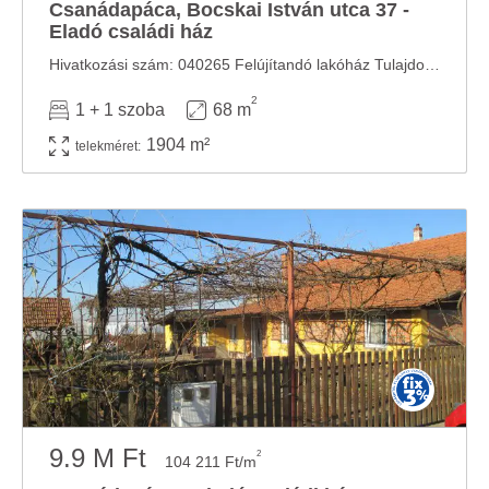
Csanádapáca, Bocskai István utca 37 -
Eladó családi ház
Hivatkozási szám: 040265 Felújítandó lakóház Tulajdoni hányad: 1/1 TEHERMENTES, nem lakott ...
2
1 + 1 szoba
68 m
1904 m²
telekméret:
9.9 M Ft
2
104 211 Ft/m