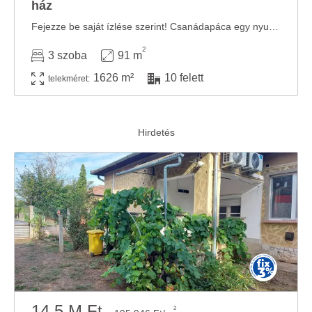
ház
Fejezze be saját ízlése szerint! Csanádapáca egy nyugodt, csendes település Békés ...
2
3 szoba
91 m
1626 m²
10 felett
telekméret:
14.5 M Ft
2