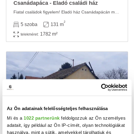
Csanádapáca - Eladó családi ház
Fiatal családok figyelem! Eladó ház Csanádapácán max. 50M Ft támogatással! Részben ...
2
5 szoba
131 m
1782 m²
telekméret:
Az Ön adatainak felelősségteljes felhasználása
Mi és a
1022 partnerünk
feldolgozzuk az Ön személyes
4.99 M Ft
2
90 727 Ft/m
adatait, így például az Ön IP-címét, olyan technológiákat
Csanádapáca, Árpád utca 6 - Eladó
használva, mint a sütik, amelyekkel tárolhatjuk és