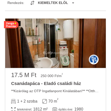
Rendezés:
KIEMELTEK ELÖL
17.5 M Ft
2
250 000 Ft/m
Csanádapáca - Eladó családi ház
**Kizárólag az OTP Ingatlanpont Kínálatában!** **Otthonos CSALÁDI HÁZ eladó ...
2
1 + 2 szoba
70 m
1812 m²
1980
telekméret:
építés éve: