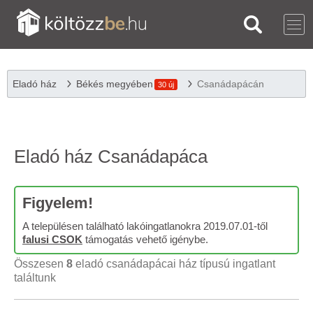
Eladó ház
Békés megyében
Csanádapácán
30 új
Eladó ház Csanádapáca
Figyelem!
A településen található lakóingatlanokra 2019.07.01-től
falusi CSOK
támogatás vehető igénybe.
Összesen
8
eladó csanádapácai ház típusú ingatlant
találtunk