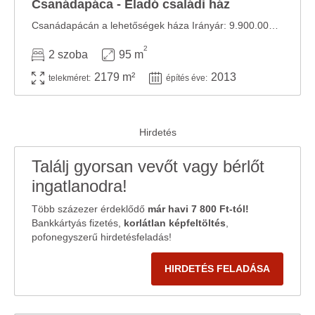
Csanádapáca - Eladó családi ház
Csanádapácán a lehetőségek háza Irányár: 9.900.000 Csanádapáca Eladó Csanádapáca ...
2
2 szoba
95 m
2179 m²
2013
telekméret:
építés éve:
Találj gyorsan vevőt vagy bérlőt
ingatlanodra!
Több százezer érdeklődő
már havi 7 800 Ft-tól!
Bankkártyás fizetés,
korlátlan képfeltöltés
,
pofonegyszerű hirdetésfeladás!
HIRDETÉS FELADÁSA