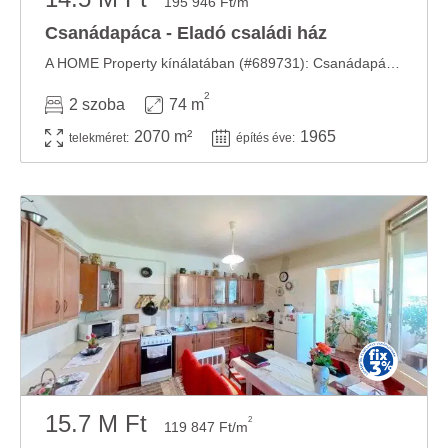
195 946 Ft/m
Csanádapáca - Eladó családi ház
A HOME Property kínálatában (#689731): Csanádapáca, 2070 m2 telek, 2 szobás 74 m2, tégla ...
2
2 szoba
74 m
2070 m²
1965
telekméret:
építés éve:
15.7 M Ft
2
119 847 Ft/m