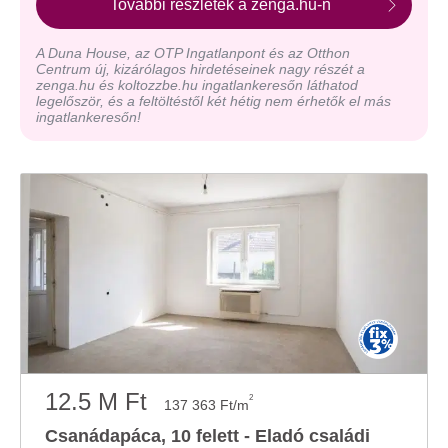
További részletek a zenga.hu-n
A Duna House, az OTP Ingatlanpont és az Otthon
Centrum új, kizárólagos hirdetéseinek nagy részét a
zenga.hu és koltozzbe.hu ingatlankeresőn láthatod
legelőször, és a feltöltéstől két hétig nem érhetők el más
ingatlankeresőn!
12.5 M Ft
2
137 363 Ft/m
Csanádapáca, 10 felett - Eladó családi