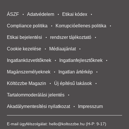
ÁSZF
Adatvédelem
Etikai kódex
Compliance politika
Korrupcióellenes politika
Etikai bejelentési
rendszer tájékoztató
Cookie kezelése
Médiaajánlat
Ingatlanközvetítőknek
Ingatlanfejlesztőknek
Magánszemélyeknek
Ingatlan ártérkép
Költözzbe Magazin
Új építésű lakások
Tartalommoderálási jelentés
Akadálymentesítési nyilatkozat
Impresszum
E-mail ügyfélszolgálat:
hello@koltozzbe.hu
(H-P: 9-17)