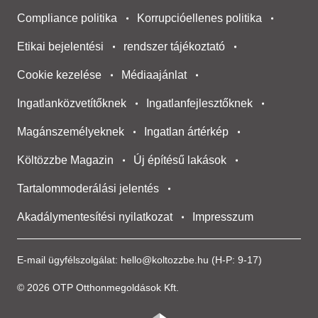
Compliance politika
Korrupcióellenes politika
Etikai bejelentési
rendszer tájékoztató
Cookie kezelése
Médiaajánlat
Ingatlanközvetítőknek
Ingatlanfejlesztőknek
Magánszemélyeknek
Ingatlan ártérkép
Költözzbe Magazin
Új építésű lakások
Tartalommoderálási jelentés
Akadálymentesítési nyilatkozat
Impresszum
E-mail ügyfélszolgálat:
hello@koltozzbe.hu
(H-P: 9-17)
© 2026 OTP Otthonmegoldások Kft.