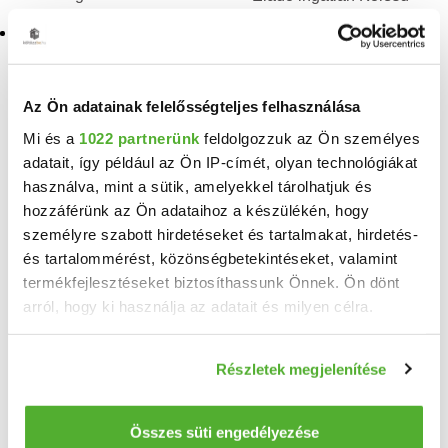
Eladó ingatlan Decs
TELEFONSZÁM FELFEDÉSE
Az Ön adatainak felelősségteljes felhasználása
+36 70 465
Mi és a
1022 partnerünk
feldolgozzuk az Ön személyes
adatait, így például az Ön IP-címét, olyan technológiákat
Domokos Viktória
használva, mint a sütik, amelyekkel tárolhatjuk és
referens
hozzáférünk az Ön adataihoz a készülékén, hogy
személyre szabott hirdetéseket és tartalmakat, hirdetés-
és tartalommérést, közönségbetekintéseket, valamint
termékfejlesztéseket biztosíthassunk Önnek. Ön dönt
Neved
arról, hogy ki használja az adatait és milyen célra.
Ha engedélyezi, a következőt is meg szeretnénk tenni:
Részletek megjelenítése
Email címed
Információgyűjtés az Ön földrajzi elhelyezkedéséről
pár méteres pontossággal
Az Ön készülékén beazonosítása annak konkrét
Összes süti engedélyezése