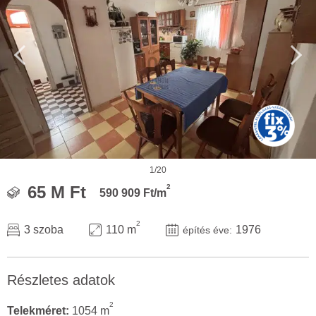
1/20
2
65 M Ft
590 909 Ft/m
2
3 szoba
110 m
1976
építés éve:
Részletes adatok
2
Telekméret:
1054 m