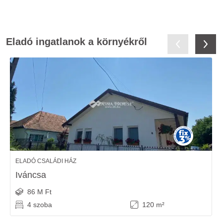
Eladó ingatlanok a környékről
ELADÓ CSALÁDI HÁZ
Iváncsa
86 M Ft
4 szoba
120 m²