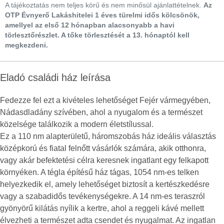
A tájékoztatás nem teljes körű és nem minősül ajánlattételnek.
Az
OTP Évnyerő Lakáshitelei 1 éves türelmi idős kölcsönök,
amellyel az első 12 hónapban alacsonyabb a havi
törlesztőrészlet. A tőke törlesztését a 13. hónaptól kell
megkezdeni.
Eladó családi ház leírása
Fedezze fel ezt a kivételes lehetőséget Fejér vármegyében,
Nádasdladány szívében, ahol a nyugalom és a természet
közelsége találkozik a modern életstílussal.
Ez a 110 nm alapterületű, háromszobás ház ideális választás
középkorú és fiatal felnőtt vásárlók számára, akik otthonra,
vagy akár befektetési célra keresnek ingatlant egy felkapott
környéken. A tégla építésű ház tágas, 1054 nm-es telken
helyezkedik el, amely lehetőséget biztosít a kertészkedésre
vagy a szabadidős tevékenységekre. A 14 nm-es teraszról
gyönyörű kilátás nyílik a kertre, ahol a reggeli kávé mellett
élvezheti a természet adta csendet és nyugalmat. Az ingatlan