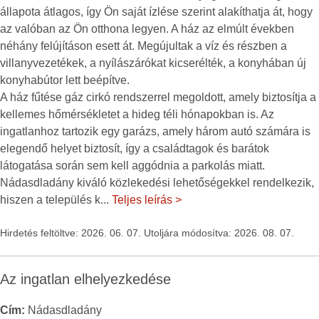
állapota átlagos, így Ön saját ízlése szerint alakíthatja át, hogy
az valóban az Ön otthona legyen. A ház az elmúlt években
néhány felújításon esett át. Megújultak a víz és részben a
villanyvezetékek, a nyílászárókat kicserélték, a konyhában új
konyhabútor lett beépítve.
A ház fűtése gáz cirkó rendszerrel megoldott, amely biztosítja a
kellemes hőmérsékletet a hideg téli hónapokban is. Az
ingatlanhoz tartozik egy garázs, amely három autó számára is
elegendő helyet biztosít, így a családtagok és barátok
látogatása során sem kell aggódnia a parkolás miatt.
Nádasdladány kiváló közlekedési lehetőségekkel rendelkezik,
hiszen a település k
...
Teljes leírás >
Hirdetés feltöltve: 2026. 06. 07. Utoljára módosítva: 2026. 08. 07.
Az ingatlan elhelyezkedése
Cím:
Nádasdladány