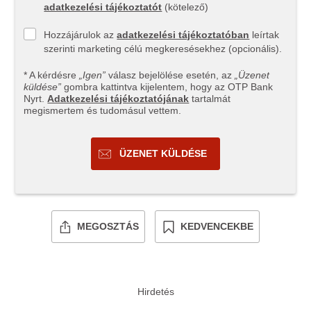
adatkezelési tájékoztatót
(kötelező)
Hozzájárulok az
adatkezelési tájékoztatóban
leírtak
szerinti marketing célú megkeresésekhez (opcionális).
* A kérdésre
„Igen”
válasz bejelölése esetén, az
„Üzenet
küldése”
gombra kattintva kijelentem, hogy az OTP Bank
Nyrt.
Adatkezelési tájékoztatójának
tartalmát
megismertem és tudomásul vettem.
ÜZENET KÜLDÉSE
MEGOSZTÁS
KEDVENCEKBE