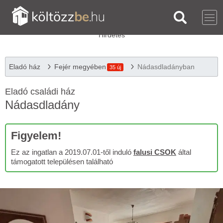
Eladó ház
Fejér megyében
Nádasdladányban
35 új
Eladó családi ház
Nádasdladány
Figyelem!
Ez az ingatlan a 2019.07.01-től induló
falusi CSOK
által
támogatott településen található