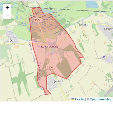
+
−
Leaflet
|
©
OpenStreetMap