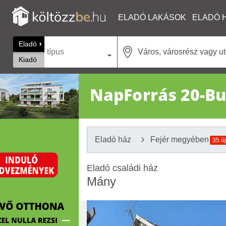
ELADÓ LAKÁSOK
ELADÓ 
Eladó
típus
Kiadó
Eladó ház
Fejér megyében
35 új
Eladó családi ház
Mány