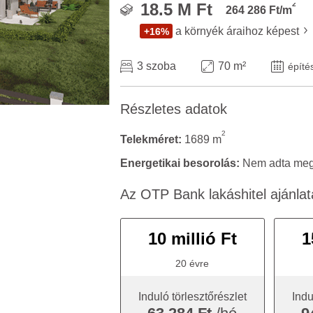
2
18.5 M Ft
264 286 Ft/m
a környék áraihoz képest
+16%
3 szoba
70 m²
építé
Részletes adatok
2
Telekméret:
1689 m
Energetikai besorolás:
Nem adta meg 
Az OTP Bank lakáshitel ajánlat
10 millió Ft
1
20 évre
Induló törlesztőrészlet
Indu