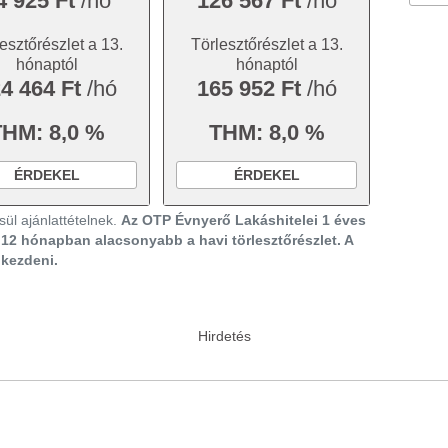
4 925 Ft
/hó
126 567 Ft
/hó
esztőrészlet a 13.
Törlesztőrészlet a 13.
hónaptól
hónaptól
4 464 Ft
/hó
165 952 Ft
/hó
THM: 8,0 %
THM: 8,0 %
ÉRDEKEL
ÉRDEKEL
ül ajánlattételnek.
Az OTP Évnyerő Lakáshitelei 1 éves
ő 12 hónapban alacsonyabb a havi törlesztőrészlet. A
gkezdeni.