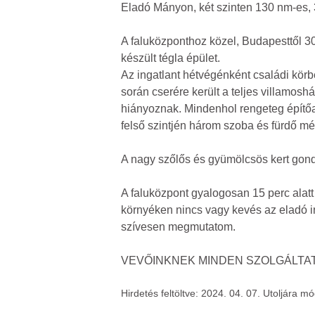
Eladó Mányon, két szinten 130 nm-es, 3
A faluközponthoz közel, Budapesttől 3
készült tégla épület.
Az ingatlant hétvégénként családi körbe
során cserére került a teljes villamosh
hiányoznak. Mindenhol rengeteg építőany
felső szintjén három szoba és fürdő még
A nagy szőlős és gyümölcsös kert gond
A faluközpont gyalogosan 15 perc alatt 
környéken nincs vagy kevés az eladó ing
szívesen megmutatom.
VEVŐINKNEK MINDEN SZOLGÁLTAT
Hirdetés feltöltve: 2024. 04. 07. Utoljára m