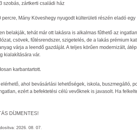
 szobás, zártkerti családi ház
0 percre, Mány Köveshegy nyugodt külterületi részén eladó egy
n belakják, tehát már ott lakásra is alkalmas fűthető az ingatl
álózat, csövek, fűtésrendszer, szigetelés, de a lakás prémium ka
ag várja a leendő gazdáját. A teljes körűen modernizált, átépítet
 kialakítására vár.
osan karbantartott.
elérhető, ahol bevásárlási lehetőségek, iskola, buszmegálló, po
atlan, ezért a befektetési célú vevőknek is javasolt. Ha felkelte
ÁS DÍJMENTES!
ódosítva: 2026. 08. 07.