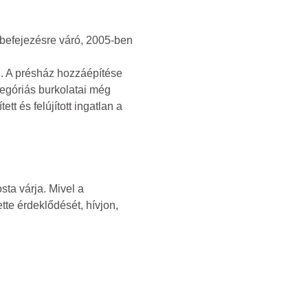
 befejezésre váró, 2005-ben
an. A présház hozzáépítése
tegóriás burkolatai még
t és felújított ingatlan a
sta várja. Mivel a
tte érdeklődését, hívjon,