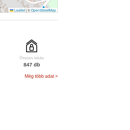
Leaflet
|
©
OpenStreetMap
Összes lakás
847 db
Még több adat >