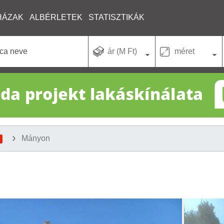
HÁZAK
ALBÉRLETEK
STATISZTIKÁK
ár (M Ft)
méret
Mányon