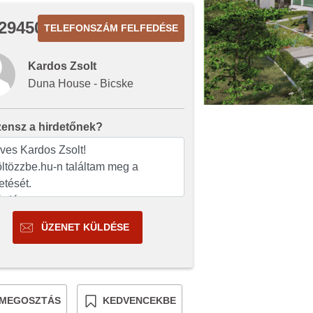
2945002
TELEFONSZÁM FELFEDÉSE
Kardos Zsolt
Duna House - Bicske
zensz a hirdetőnek?
ÜZENET KÜLDÉSE
MEGOSZTÁS
KEDVENCEKBE