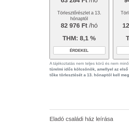
63 284 Ft
/hó
9
Törlesztőrészlet a 13.
Törl
hónaptól
82 976 Ft
/hó
12
THM: 8,1 %
ÉRDEKEL
A tájékoztatás nem teljes körű és nem minős
türelmi idős kölcsönök, amellyel az els
tőke törlesztését a 13. hónaptól kell me
Eladó családi ház leírása