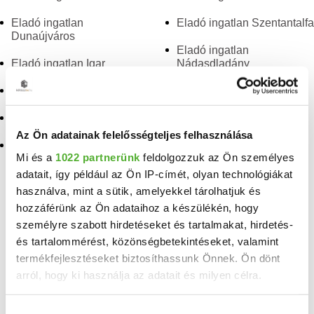
Eladó ingatlan
Eladó ingatlan Szentantalfa
Dunaújváros
Eladó ingatlan
Eladó ingatlan Igar
Nádasdladány
Eladó ingatlan Bakonykúti
Eladó ingatlan
Veszprémfajsz
Eladó ingatlan Kisapáti
Az Ön adatainak felelősségteljes felhasználása
Eladó ingatlan Mezőfalva
Mi és a
1022 partnerünk
feldolgozzuk az Ön személyes
adatait, így például az Ön IP-címét, olyan technológiákat
TELEFONSZÁM FELFEDÉSE
használva, mint a sütik, amelyekkel tárolhatjuk és
+36 20 583
hozzáférünk az Ön adataihoz a készülékén, hogy
személyre szabott hirdetéseket és tartalmakat, hirdetés-
és tartalommérést, közönségbetekintéseket, valamint
Kruller Petra
termékfejlesztéseket biztosíthassunk Önnek. Ön dönt
referens
arról, hogy ki használja az adatait és milyen célra.
Ha engedélyezi, a következőt is meg szeretnénk tenni: