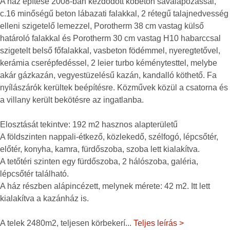
A ház építése 2008-ban kezdődött kőbeton sávalapozással,
c.16 minőségű beton lábazati falakkal, 2 rétegű talajnedvesség
elleni szigetelő lemezzel, Porotherm 38 cm vastag külső
határoló falakkal és Porotherm 30 cm vastag H10 habarccsal
szigetelt belső főfalakkal, vasbeton födémmel, nyeregtetővel,
kerámia cserépfedéssel, 2 leier turbo kéménytesttel, melybe
akár gázkazán, vegyestüzelésű kazán, kandalló köthető. Fa
nyílászárók kerültek beépítésre. Közművek közül a csatorna és
a villany került bekötésre az ingatlanba.
Elosztását tekintve: 192 m2 hasznos alapterületű
A földszinten nappali-étkező, közlekedő, szélfogó, lépcsőtér,
előtér, konyha, kamra, fürdőszoba, szoba lett kialakítva.
A tetőtéri szinten egy fürdőszoba, 2 hálószoba, galéria,
lépcsőtér található.
A ház részben alápincézett, melynek mérete: 42 m2. Itt lett
kialakítva a kazánház is.
A telek 2480m2, teljesen körbekerí
...
Teljes leírás >