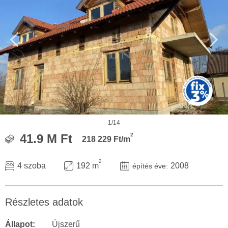
1/14
2
41.9 M Ft
218 229 Ft/m
2
4 szoba
192 m
2008
építés éve:
Részletes adatok
Állapot:
Újszerű