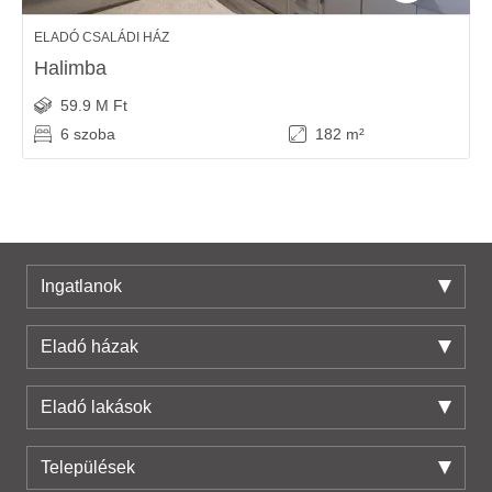
ELADÓ CSALÁDI HÁZ
Halimba
59.9 M Ft
6 szoba
182 m²
Ingatlanok
Eladó házak
Eladó lakások
Települések