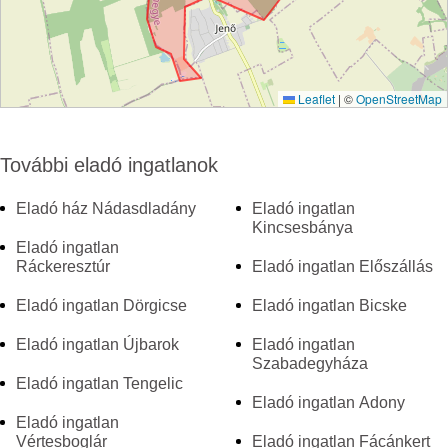
Leaflet
|
©
OpenStreetMap
További eladó ingatlanok
Eladó ház Nádasdladány
Eladó ingatlan
Kincsesbánya
Eladó ingatlan
Ráckeresztúr
Eladó ingatlan Előszállás
Eladó ingatlan Dörgicse
Eladó ingatlan Bicske
Eladó ingatlan Újbarok
Eladó ingatlan
Szabadegyháza
Eladó ingatlan Tengelic
Eladó ingatlan Adony
Eladó ingatlan
Vértesboglár
Eladó ingatlan Fácánkert