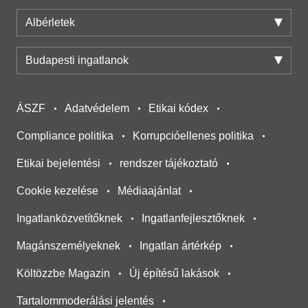
Albérletek
Budapesti ingatlanok
ÁSZF
Adatvédelem
Etikai kódex
Compliance politika
Korrupcióellenes politika
Etikai bejelentési
rendszer tájékoztató
Cookie kezelése
Médiaajánlat
Ingatlanközvetítőknek
Ingatlanfejlesztőknek
Magánszemélyeknek
Ingatlan ártérkép
Költözzbe Magazin
Új építésű lakások
Tartalommoderálási jelentés