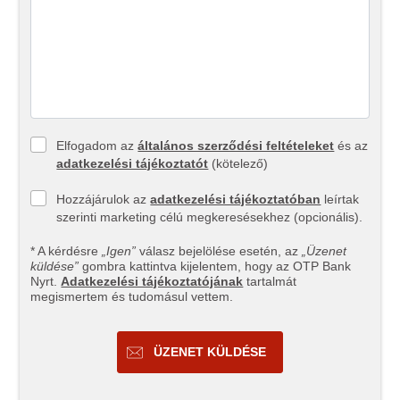
Elfogadom az
általános szerződési feltételeket
és az
adatkezelési tájékoztatót
(kötelező)
Hozzájárulok az
adatkezelési tájékoztatóban
leírtak
szerinti marketing célú megkeresésekhez (opcionális).
* A kérdésre
„Igen”
válasz bejelölése esetén, az
„Üzenet
küldése”
gombra kattintva kijelentem, hogy az OTP Bank
Nyrt.
Adatkezelési tájékoztatójának
tartalmát
megismertem és tudomásul vettem.
ÜZENET KÜLDÉSE