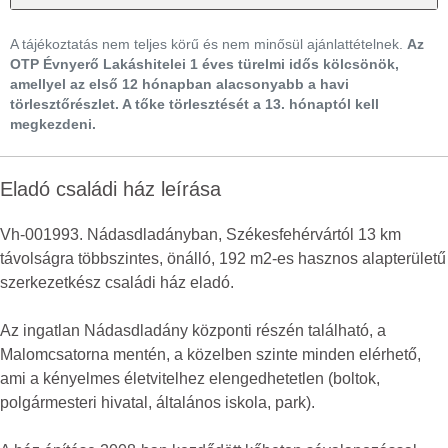
A tájékoztatás nem teljes körű és nem minősül ajánlattételnek.
Az
OTP Évnyerő Lakáshitelei 1 éves türelmi idős kölcsönök,
amellyel az első 12 hónapban alacsonyabb a havi
törlesztőrészlet. A tőke törlesztését a 13. hónaptól kell
megkezdeni.
Eladó családi ház leírása
Vh-001993. Nádasdladányban, Székesfehérvártól 13 km
távolságra többszintes, önálló, 192 m2-es hasznos alapterületű
szerkezetkész családi ház eladó.
Az ingatlan Nádasdladány központi részén található, a
Malomcsatorna mentén, a közelben szinte minden elérhető,
ami a kényelmes életvitelhez elengedhetetlen (boltok,
polgármesteri hivatal, általános iskola, park).