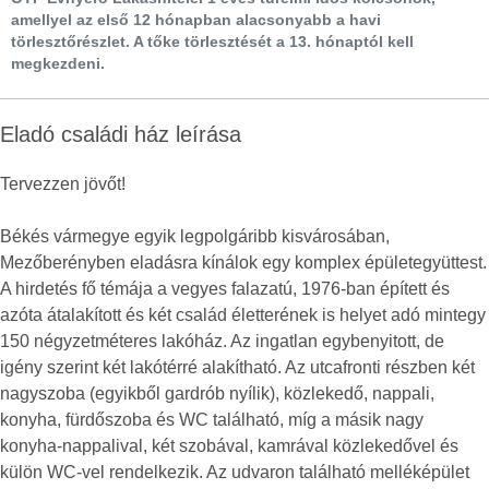
amellyel az első 12 hónapban alacsonyabb a havi
törlesztőrészlet. A tőke törlesztését a 13. hónaptól kell
megkezdeni.
Eladó családi ház leírása
Tervezzen jövőt!
Békés vármegye egyik legpolgáribb kisvárosában,
Mezőberényben eladásra kínálok egy komplex épületegyüttest.
A hirdetés fő témája a vegyes falazatú, 1976-ban épített és
azóta átalakított és két család életterének is helyet adó mintegy
150 négyzetméteres lakóház. Az ingatlan egybenyitott, de
igény szerint két lakótérré alakítható. Az utcafronti részben két
nagyszoba (egyikből gardrób nyílik), közlekedő, nappali,
konyha, fürdőszoba és WC található, míg a másik nagy
konyha-nappalival, két szobával, kamrával közlekedővel és
külön WC-vel rendelkezik. Az udvaron található melléképület