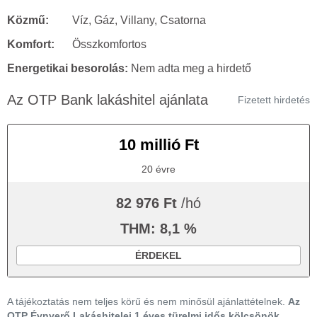
Közmű:
Víz, Gáz, Villany, Csatorna
Komfort:
Összkomfortos
Energetikai besorolás:
Nem adta meg a hirdető
Az OTP Bank lakáshitel ajánlata
Fizetett hirdetés
10 millió Ft
20 évre
82 976 Ft
/hó
THM: 8,1 %
ÉRDEKEL
A tájékoztatás nem teljes körű és nem minősül ajánlattételnek.
Az
OTP Évnyerő Lakáshitelei 1 éves türelmi idős kölcsönök,