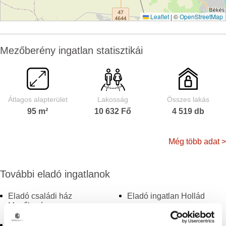
Leaflet
|
©
OpenStreetMap
Mezőberény ingatlan statisztikái
Átlagos alapterület
Lakosság
Összes lakás
95 m²
10 632 Fő
4 519 db
Még több adat >
További eladó ingatlanok
Eladó családi ház
Eladó ingatlan Hollád
Mezőberény
Eladó ingatlan Kánya
Eladó ház Mezőberény