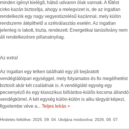
minden igényt kielégít, hátsó udvaron ólak vannak. A fűtést
cirko kazán biztosítja, ahogy a melegvizet is, de az ingatlan
rendelkezik egy nagy vegyestüzelésű kazánnal, mely külön
rendszerre átépíthető a szétválasztás esetén. Az ingatlan
jelenleg is lakott, tiszta, rendezett. Energetikai tanúsítvány nem
áll rendelkezésre pillanatnyilag.
Az extra!
Az ingatlan egy telken található egy jól bejáratott
vendéglátóipari egységgel, mely folyamatos és fix megélhetést
biztosít akár két családnak is. A vendéglátó egység egy
pecsenyéző és egy klasszikus billiárdos-kiülős kocsma állandó
vendégkörrel. A két egység külön-külön is alku tárgyát képezi,
figyelembe véve a
...
Teljes leírás >
Hirdetés feltöltve: 2025. 09. 04. Utoljára módosítva: 2026. 08. 07.