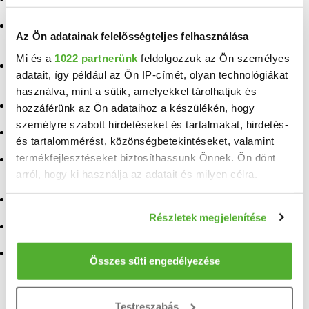
Eladó ingatlan Fonyód
Eladó ingatlan
Az Ön adatainak felelősségteljes felhasználása
Nagykamarás
Eladó ingatlan Marcali
Mi és a
1022 partnerünk
feldolgozzuk az Ön személyes
Eladó ingatlan
Eladó ingatlan Kaposfő
adatait, így például az Ön IP-címét, olyan technológiákat
Csárdaszállás
használva, mint a sütik, amelyekkel tárolhatjuk és
Eladó ingatlan
Eladó ingatlan Kőröshegy
Balatonszabadi
hozzáférünk az Ön adataihoz a készülékén, hogy
személyre szabott hirdetéseket és tartalmakat, hirdetés-
Eladó ingatlan Zsadány
Eladó ingatlan Böhönye
és tartalommérést, közönségbetekintéseket, valamint
termékfejlesztéseket biztosíthassunk Önnek. Ön dönt
Eladó ingatlan
Eladó ingatlan Kardos
Felsőmocsolád
arról, hogy ki használja az adatait és milyen célra.
Eladó ingatlan Ádánd
Eladó ingatlan Zamárdi
Ha engedélyezi, a következőt is meg szeretnénk tenni:
Eladó ingatlan Iharos
Részletek megjelenítése
Információgyűjtés az Ön földrajzi elhelyezkedéséről
Eladó ingatlan Andocs
pár méteres pontossággal
Eladó ingatlan Szabadi
Az Ön készülékén beazonosítása annak konkrét
Összes süti engedélyezése
tulajdonságainak (ujjlenyomat) aktív ellenőrzésével
TELEFONSZÁM FELFEDÉSE
Tudjon meg többet személyes adatainak feldolgozási
Testreszabás