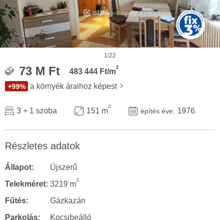
1/22
2
73 M Ft
483 444 Ft/m
a környék áraihoz képest
+99%
2
3 + 1 szoba
151 m
1976
építés éve:
Részletes adatok
Állapot:
Újszerű
2
Telekméret:
3219 m
Fűtés:
Gázkazán
Parkolás:
Kocsibeálló