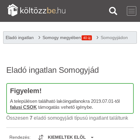
Eladó ingatlan
Somogy megyében
Somogyjádon
40 új
Eladó ingatlan Somogyjád
Figyelem!
A településen található lakóingatlanokra 2019.07.01-től
falusi CSOK
támogatás vehető igénybe.
Összesen
7
eladó somogyjádi típusú ingatlant találtunk
Rendezés:
KIEMELTEK ELÖL