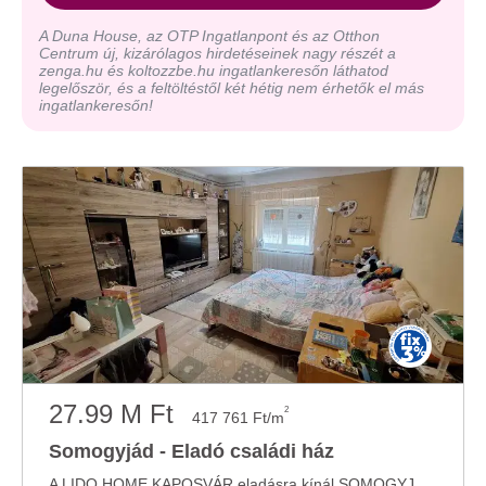
A Duna House, az OTP Ingatlanpont és az Otthon
Centrum új, kizárólagos hirdetéseinek nagy részét a
zenga.hu és koltozzbe.hu ingatlankeresőn láthatod
legelőször, és a feltöltéstől két hétig nem érhetők el más
ingatlankeresőn!
27.99 M Ft
2
417 761 Ft/m
Somogyjád - Eladó családi ház
A LIDO HOME KAPOSVÁR eladásra kínál SOMOGYJÁDI CSALÁDI HÁZAT. A LIDO HOME KAPOSVÁR által ...