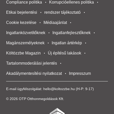
Compliance politika
Korrupcióellenes politika
Etikai bejelentési
rendszer tájékoztató
Cookie kezelése
Médiaajánlat
Ingatlanközvetítőknek
Ingatlanfejlesztőknek
Magánszemélyeknek
Ingatlan ártérkép
Költözzbe Magazin
Új építésű lakások
Tartalommoderálási jelentés
Akadálymentesítési nyilatkozat
Impresszum
E-mail ügyfélszolgálat:
hello@koltozzbe.hu
(H-P: 9-17)
© 2026 OTP Otthonmegoldások Kft.