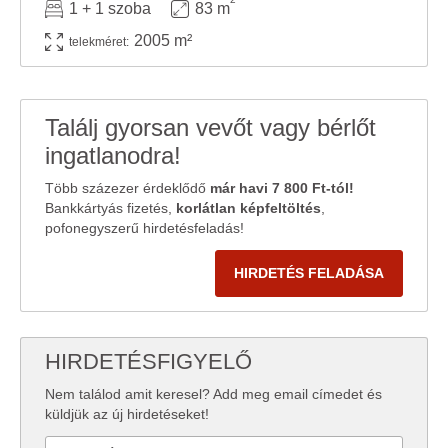
1 + 1 szoba
83 m
2005 m²
telekméret:
Találj gyorsan vevőt vagy bérlőt
ingatlanodra!
Több százezer érdeklődő
már havi 7 800 Ft-tól!
Bankkártyás fizetés,
korlátlan képfeltöltés
,
pofonegyszerű hirdetésfeladás!
HIRDETÉS FELADÁSA
HIRDETÉSFIGYELŐ
Nem találod amit keresel? Add meg email címedet és
küldjük az új hirdetéseket!