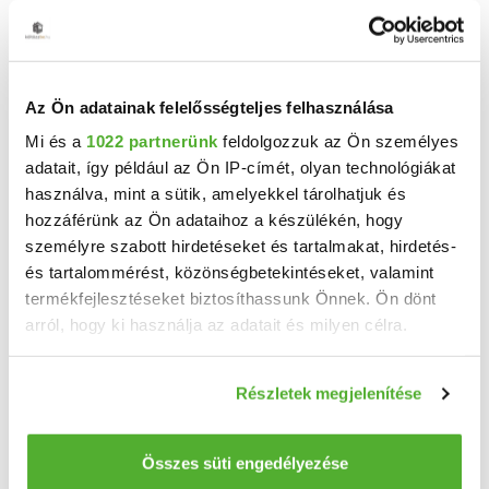
2
2 szoba
118 m
521 m²
telekméret:
Az Ön adatainak felelősségteljes felhasználása
Mi és a
1022 partnerünk
feldolgozzuk az Ön személyes
adatait, így például az Ön IP-címét, olyan technológiákat
használva, mint a sütik, amelyekkel tárolhatjuk és
hozzáférünk az Ön adataihoz a készülékén, hogy
személyre szabott hirdetéseket és tartalmakat, hirdetés-
és tartalommérést, közönségbetekintéseket, valamint
termékfejlesztéseket biztosíthassunk Önnek. Ön dönt
arról, hogy ki használja az adatait és milyen célra.
26.9 M Ft
2
344 872 Ft/m
Ha engedélyezi, a következőt is meg szeretnénk tenni:
Részletek megjelenítése
Somogyjád - Eladó családi ház
Információgyűjtés az Ön földrajzi elhelyezkedéséről
Somogyjádon csendes környezetben - a képeken látható műszaki állapotban lévő - 78 m2-es, ...
pár méteres pontossággal
Az Ön készülékén beazonosítása annak konkrét
Összes süti engedélyezése
2
2 szoba
78 m
tulajdonságainak (ujjlenyomat) aktív ellenőrzésével