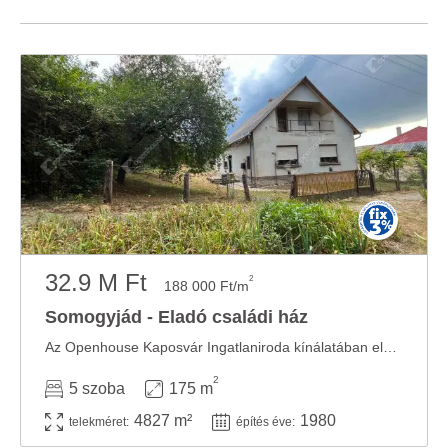
32.9 M Ft
2
188 000 Ft/m
Somogyjád - Eladó családi ház
Az Openhouse Kaposvár Ingatlaniroda kínálatában eladó a #183244 hivatkozási számú ...
2
5 szoba
175 m
4827 m²
1980
telekméret:
építés éve: