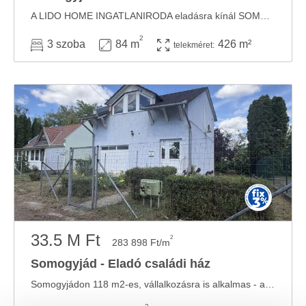
A LIDO HOME INGATLANIRODA eladásra kínál SOMOGYJÁDI CSALÁDI HÁZ. A LIDO HOME INGATLANIRODA ...
2
3 szoba
84 m
426 m²
telekméret:
33.5 M Ft
2
283 898 Ft/m
Somogyjád - Eladó családi ház
Somogyjádon 118 m2-es, vállalkozásra is alkalmas - azonnal is költözhető - a képeken ...