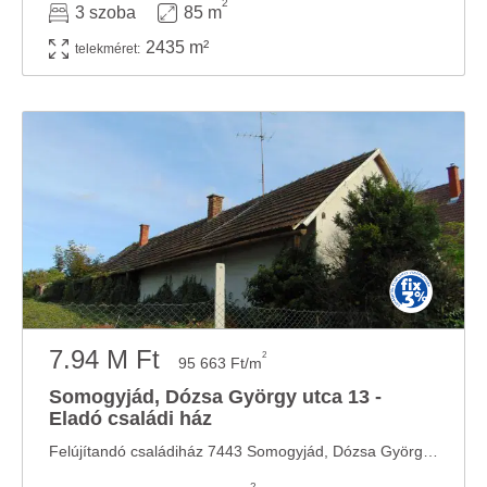
2
3 szoba
85 m
2435 m²
telekméret:
7.94 M Ft
2
95 663 Ft/m
Somogyjád, Dózsa György utca 13 -
Eladó családi ház
Felújítandó családiház 7443 Somogyjád, Dózsa György utca 13. Hivatkozási szám: 037640 ...
2