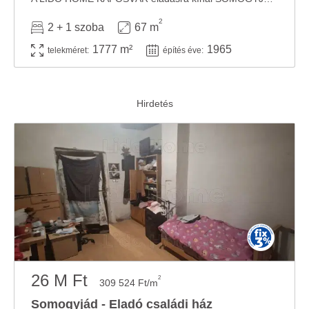
2
2 + 1 szoba
67 m
1777 m²
1965
telekméret:
építés éve:
26 M Ft
2
309 524 Ft/m
Somogyjád - Eladó családi ház