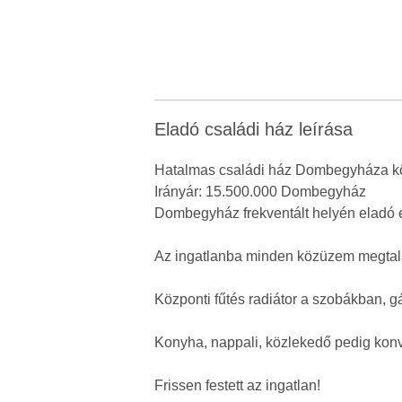
Eladó családi ház leírása
Hatalmas családi ház Dombegyháza k
Irányár: 15.500.000 Dombegyház
Dombegyház frekventált helyén eladó e
Az ingatlanba minden közüzem megtalál
Központi fűtés radiátor a szobákban, g
Konyha, nappali, közlekedő pedig konvek
Frissen festett az ingatlan!