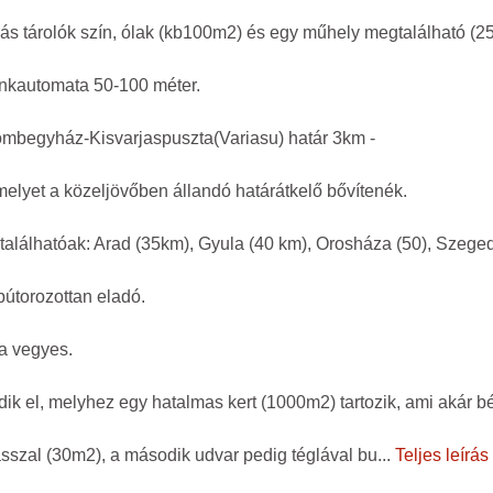
s tárolók szín, ólak (kb100m2) és egy műhely megtalálható (2
bankautomata 50-100 méter.
ombegyház-Kisvarjaspuszta(Variasu) határ 3km -
 melyet a közeljövőben állandó határátkelő bővítenék.
találhatóak: Arad (35km), Gyula (40 km), Orosháza (50), Szeged
bútorozottan eladó.
ta vegyes.
ik el, melyhez egy hatalmas kert (1000m2) tartozik, ami akár bé
asszal (30m2), a második udvar pedig téglával bu
...
Teljes leírás