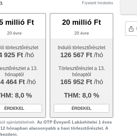
a
Fizetett hirdetés
5 millió Ft
20 millió Ft
20 évre
20 évre
ló törlesztőrészlet
Induló törlesztőrészlet
4 925 Ft
/hó
126 567 Ft
/hó
esztőrészlet a 13.
Törlesztőrészlet a 13.
hónaptól
hónaptól
4 464 Ft
/hó
165 952 Ft
/hó
THM: 8,0 %
THM: 8,0 %
ÉRDEKEL
ÉRDEKEL
ül ajánlattételnek.
Az OTP Évnyerő Lakáshitelei 1 éves
ő 12 hónapban alacsonyabb a havi törlesztőrészlet. A
gkezdeni.