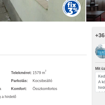
+36
Mit ü
2
Telekméret:
1579 m
Parkolás:
Kocsibeálló
a
Komfort:
Összkomfortos
a hirdető