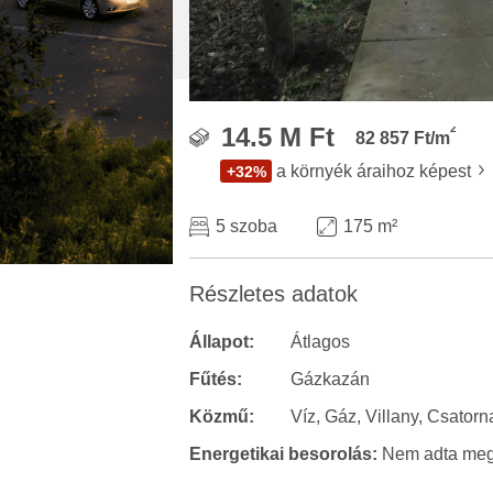
2
14.5 M Ft
82 857 Ft/m
a környék áraihoz képest
+32%
5 szoba
175 m²
Részletes adatok
Állapot:
Átlagos
Fűtés:
Gázkazán
Közmű:
Víz, Gáz, Villany, Csatorn
Energetikai besorolás:
Nem adta meg 