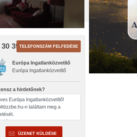
 30 394
TELEFONSZÁM FELFEDÉSE
Európa Ingatlanközvetítő
Európa Ingatlanközvetítő
zensz a hirdetőnek?
ÜZENET KÜLDÉSE