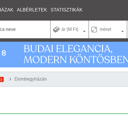
HÁZAK
ALBÉRLETEK
STATISZTIKÁK
ár (M Ft)
méret
Dombegyházán
új