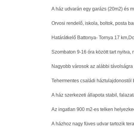
A ház udvarán egy garázs (20m2) és má
Orvosi rendelő, iskola, boltok, posta 
Határátkelő Battonya- Tornya 17 km,D
Szombaton 9-16 óra között tart nyitva,
Nagyobb városok az alábbi távolságra 
Tehermentes családi háztulajdonostól 
A ház szerkezeti állapota stabil, falaza
Az ingatlan 900 m2-es telken helyezked
A házhoz nagy füves udvar tartozik ter