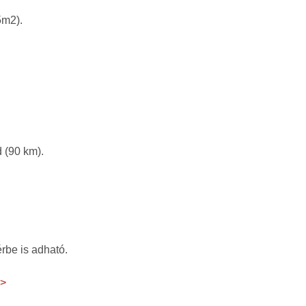
5m2).
 (90 km).
rbe is adható.
 >