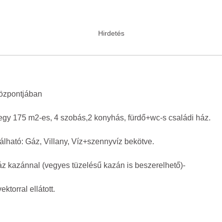
özpontjában
gy 175 m2-es, 4 szobás,2 konyhás, fürdő+wc-s családi ház.
ható: Gáz, Villany, Víz+szennyvíz bekötve.
áz kazánnal (vegyes tüzelésű kazán is beszerelhető)-
torral ellátott.