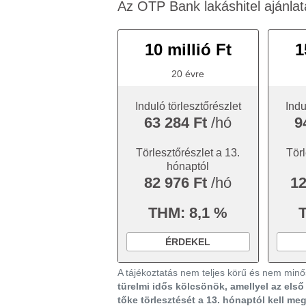
Az OTP Bank lakáshitel ajánlat
10 millió Ft
1
20 évre
Induló törlesztőrészlet
Indu
63 284 Ft
/hó
9
Törlesztőrészlet a 13.
Törl
hónaptól
82 976 Ft
/hó
12
THM: 8,1 %
ÉRDEKEL
A tájékoztatás nem teljes körű és nem minős
türelmi idős kölcsönök, amellyel az els
tőke törlesztését a 13. hónaptól kell me