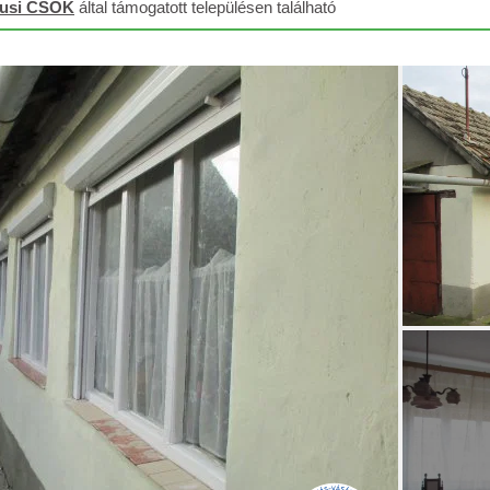
lusi CSOK
által támogatott településen található