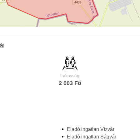
ái
Lakosság
2 003 Fő
Eladó ingatlan Vízvár
Eladó ingatlan Ságvár