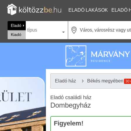
ELADÓ LAKÁSOK
ELADÓ 
Eladó
típus
Kiadó
Eladó ház
Békés megyében
30 
Eladó családi ház
Dombegyház
Figyelem!