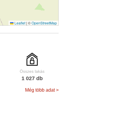
Leaflet
|
©
OpenStreetMap
Összes lakás
1 027 db
Még több adat >