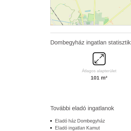
Dombegyház ingatlan statisztik
Átlagos alapterület
101 m²
További eladó ingatlanok
Eladó ház Dombegyház
Eladó ingatlan Kamut