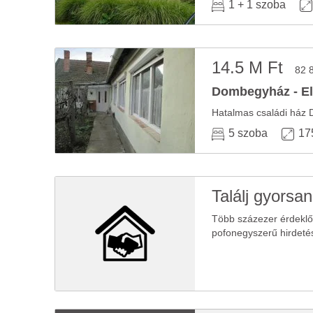
1 + 1 szoba
14.5 M Ft
82 
Dombegyház - El
5 szoba
17
Találj gyorsan
Több százezer érdekl
pofonegyszerű hirdeté