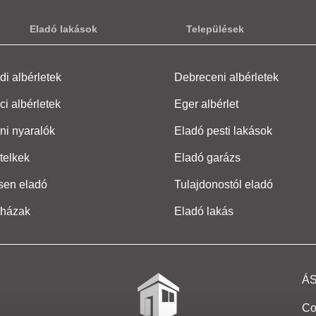
Eladó lakások
Települések
i albérletek
Debreceni albérletek
ci albérletek
Eger albérlet
ni nyaralók
Eladó pesti lakások
telkek
Eladó garázs
sen eladó
Tulajdonostól eladó
 házak
Eladó lakás
Á
Co