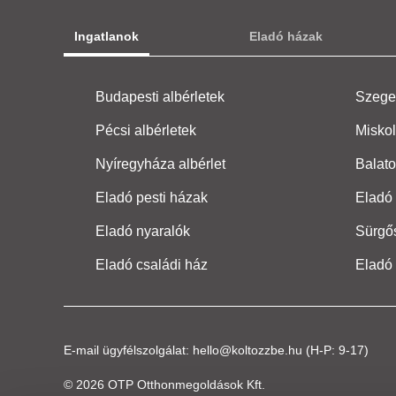
Ingatlanok
Eladó házak
Budapesti albérletek
Szeged
Pécsi albérletek
Miskol
Nyíregyháza albérlet
Balato
Eladó pesti házak
Eladó 
Eladó nyaralók
Sürgő
Eladó családi ház
Eladó
E-mail ügyfélszolgálat:
hello@koltozzbe.hu
(H-P: 9-17)
© 2026 OTP Otthonmegoldások Kft.