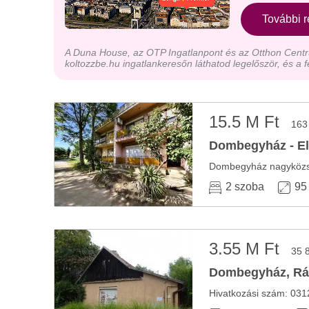
További r
A Duna House, az OTP Ingatlanpont és az Otthon Centru
koltozzbe.hu ingatlankeresőn láthatod legelőször, és a f
15.5 M Ft
163
Dombegyház - El
2 szoba
95
3.55 M Ft
35 
Dombegyház, Rákó