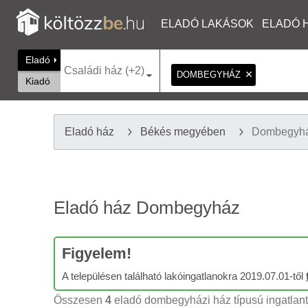
ELADÓ LAKÁSOK
ELADÓ 
Eladó
Családi ház (+2)
DOMBEGYHÁZ
Kiadó
Eladó ház
Békés megyében
Dombegyh
Eladó ház Dombegyház
Figyelem!
A településen található lakóingatlanokra 2019.07.01-től
Összesen
4
eladó dombegyházi ház típusú ingatlant 