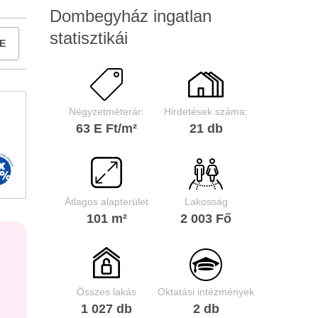
Dombegyház ingatlan
statisztikái
E
Négyzetméterár:
Hirdetések száma:
63 E Ft/m²
21 db
Átlagos alapterület
Lakosság
101 m²
2 003 Fő
Összes lakás
Oktatási intézmények
1 027 db
2 db