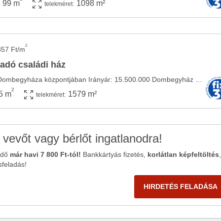
99 m
1098 m²
telekméret:
2
857 Ft/m
adó családi ház
Hatalmas családi ház Dombegyháza központjában Irányár: 15.500.000 Dombegyház Dombegyház ...
2
5 m
1579 m²
telekméret:
 vevőt vagy bérlőt ingatlanodra!
ődő
már havi 7 800 Ft-tól!
Bankkártyás fizetés,
korlátlan képfeltöltés
,
sfeladás!
HIRDETÉS FELADÁSA