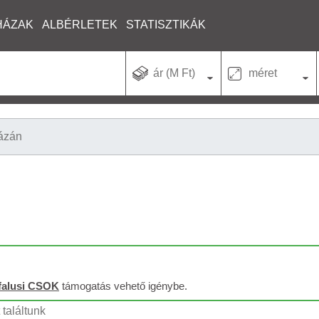
HÁZAK
ALBÉRLETEK
STATISZTIKÁK
ár (M Ft)
méret
ázán
falusi CSOK
támogatás vehető igénybe.
találtunk