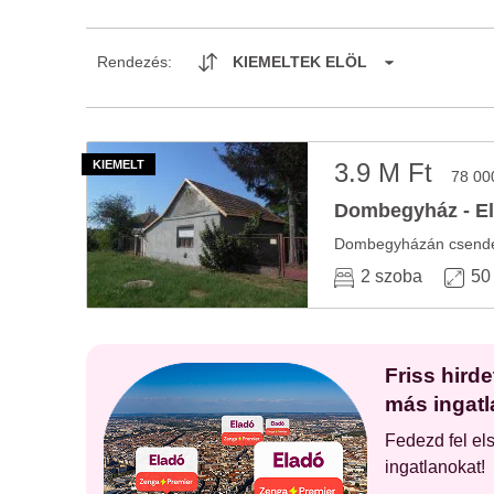
Rendezés:
KIEMELTEK ELÖL
3.9 M Ft
78 00
Dombegyház - El
2 szoba
50
Friss hird
más ingatl
Fedezd fel el
ingatlanokat!