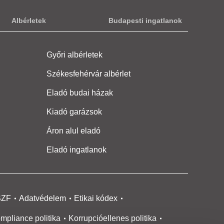
Albérletek
Budapesti ingatlanok
Győri albérletek
Székesfehérvár albérlet
Eladó budai házak
Kiadó garázsok
Áron alul eladó
Eladó ingatlanok
SZF
Adatvédelem
Etikai kódex
mpliance politika
Korrupcióellenes politika