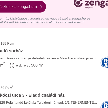
észletek a zenga.hu-n
m új, kizárólagos hirdetéseinek nagy részét a zenga.hu és
eltöltéstől két hétig nem érhetők el más ingatlankeresőn!
2
 158 Ft/m
adó sorház
Dombegyház nagyközség Békés vármegye délkeleti részén a Mezőkovácsházi járásban ...
2
 m
500 m²
telekméret:
2
859 Ft/m
czi utca 3 - Eladó családi ház
Hivatkozási szám: 031228 Felújítandó lakóház Tulajdoni hányad: 1/1 TEHERMENTES, nem ...
2