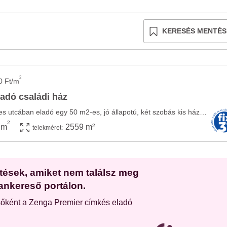
KERESÉS MENTÉS
2
0 Ft/m
adó családi ház
Dombegyházán csendes utcában eladó egy 50 m2-es, jó állapotú, két szobás kis ház. A két ...
2
 m
2559 m²
telekméret:
etések, amiket nem találsz meg
ankereső portálon.
sőként a Zenga Premier címkés eladó