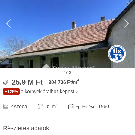
1/13
2
25.9 M Ft
304 706 Ft/m
a környék áraihoz képest
+125%
2
2 szoba
85 m
1960
építés éve:
Részletes adatok