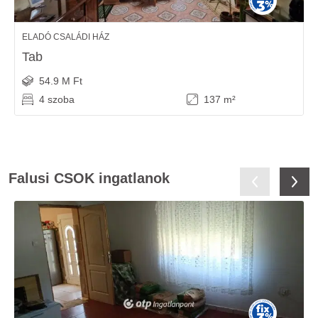
ELADÓ CSALÁDI HÁZ
Tab
54.9 M Ft
4 szoba
137 m²
Falusi CSOK ingatlanok