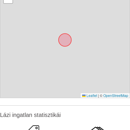
Leaflet
|
©
OpenStreetMap
Lázi ingatlan statisztikái