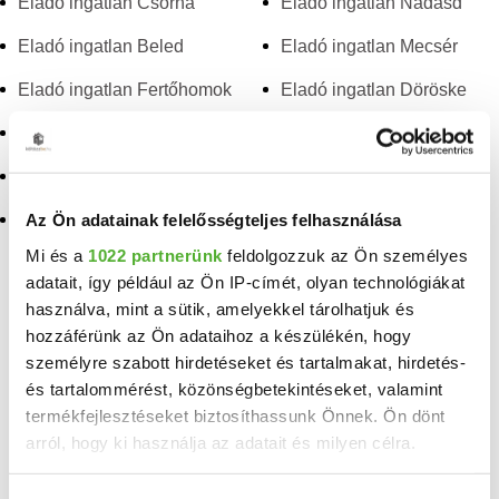
Eladó ingatlan Csorna
Eladó ingatlan Nádasd
Eladó ingatlan Beled
Eladó ingatlan Mecsér
Eladó ingatlan Fertőhomok
Eladó ingatlan Döröske
Eladó ingatlan Mezőörs
Eladó ingatlan
Rábapordány
Eladó ingatlan Sárvár
Az Ön adatainak felelősségteljes felhasználása
Eladó ingatlan
Rábacsanak
Mi és a
1022 partnerünk
feldolgozzuk az Ön személyes
adatait, így például az Ön IP-címét, olyan technológiákat
TELEFONSZÁM FELFEDÉSE
használva, mint a sütik, amelyekkel tárolhatjuk és
hozzáférünk az Ön adataihoz a készülékén, hogy
3696654043
személyre szabott hirdetéseket és tartalmakat, hirdetés-
és tartalommérést, közönségbetekintéseket, valamint
Takács Anikó
termékfejlesztéseket biztosíthassunk Önnek. Ön dönt
Duna House - Mosonmagyaróvár
arról, hogy ki használja az adatait és milyen célra.
Ha engedélyezi, a következőt is meg szeretnénk tenni: