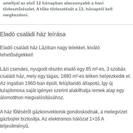
amellyel az első 12 hónapban alacsonyabb a havi
törlesztőrészlet. A tőke törlesztését a 13. hónaptól kell
megkezdeni.
Eladó családi ház leírása
Eladó családi ház Láziban nagy telekkel, kiváló
lehetőségekkel!
Lázi csendes, nyugodt részén eladó egy 85 m²-es, 3 szobás
családi ház, mely egy tágas, 1880 m²-es telken helyezkedik el.
Az ingatlan 1960-ban épült, felújítandó állapotú, így új
tulajdonosa saját igényei szerint alakíthatja remek alap egy
álomotthon megvalósításához.
A ház fűtéséről gázkonvektorok gondoskodnak, a melegvizet
gázbojler biztosítja. Az elektromos hálózat 1×16 A
teljesítményű.