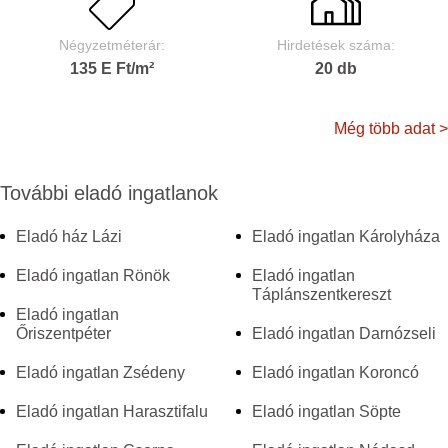
Négyzetméterár:
Hirdetések száma:
135 E Ft/m²
20 db
Még több adat >
További eladó ingatlanok
Eladó ház Lázi
Eladó ingatlan Károlyháza
Eladó ingatlan Rönök
Eladó ingatlan
Táplánszentkereszt
Eladó ingatlan
Őriszentpéter
Eladó ingatlan Darnózseli
Eladó ingatlan Zsédeny
Eladó ingatlan Koroncó
Eladó ingatlan Harasztifalu
Eladó ingatlan Söpte