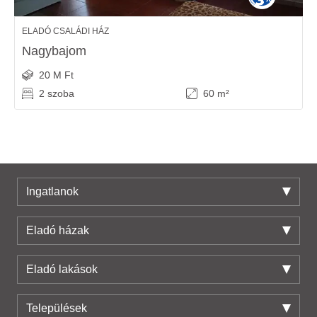
ELADÓ CSALÁDI HÁZ
Nagybajom
20 M Ft
2 szoba
60 m²
Ingatlanok
Eladó házak
Eladó lakások
Települések