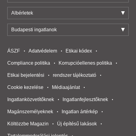
Albérletek
Budapesti ingatlanok
ÁSZF
Adatvédelem
Etikai kódex
Compliance politika
Korrupcióellenes politika
Etikai bejelentési
rendszer tájékoztató
Cookie kezelése
Médiaajánlat
Ingatlanközvetítőknek
Ingatlanfejlesztőknek
Magánszemélyeknek
Ingatlan ártérkép
Költözzbe Magazin
Új építésű lakások
Tartalommoderálási jelentés