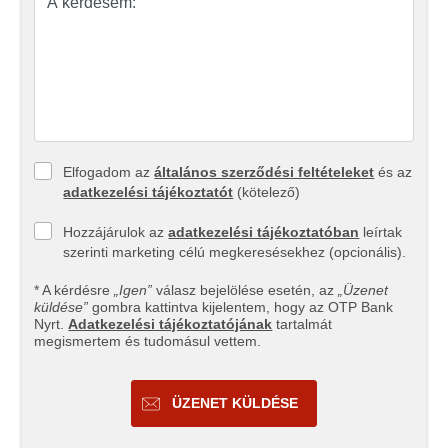
Elfogadom az
általános szerződési feltételeket
és az
adatkezelési tájékoztatót
(kötelező)
Hozzájárulok az
adatkezelési tájékoztatóban
leírtak
szerinti marketing célú megkeresésekhez (opcionális).
* A kérdésre
„Igen”
válasz bejelölése esetén, az
„Üzenet
küldése”
gombra kattintva kijelentem, hogy az OTP Bank
Nyrt.
Adatkezelési tájékoztatójának
tartalmát
megismertem és tudomásul vettem.
ÜZENET KÜLDÉSE