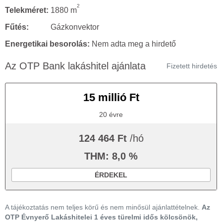
2
Telekméret:
1880 m
Fűtés:
Gázkonvektor
Energetikai besorolás:
Nem adta meg a hirdető
Az OTP Bank lakáshitel ajánlata
Fizetett hirdetés
15 millió Ft
20 évre
124 464 Ft
/hó
THM: 8,0 %
ÉRDEKEL
A tájékoztatás nem teljes körű és nem minősül ajánlattételnek.
Az
OTP Évnyerő Lakáshitelei 1 éves türelmi idős kölcsönök,