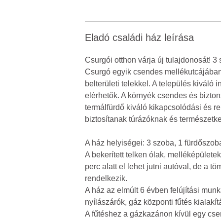
Eladó családi ház leírása
Csurgói otthon várja új tulajdonosát!
Csurgó egyik csendes mellékutcájában
belterületi telekkel. A település kiváló
elérhetők. A környék csendes és bizton
termálfürdő kiváló kikapcsolódási és re
biztosítanak túrázóknak és természetk
A ház helyiségei: 3 szoba, 1 fürdőszo
A bekerített telken ólak, melléképület
perc alatt el lehet jutni autóval, de a 
rendelkezik.
A ház az elmúlt 6 évben felújítási munk
nyílászárók, gáz központi fűtés kialakít
A fűtéshez a gázkazánon kívül egy cser