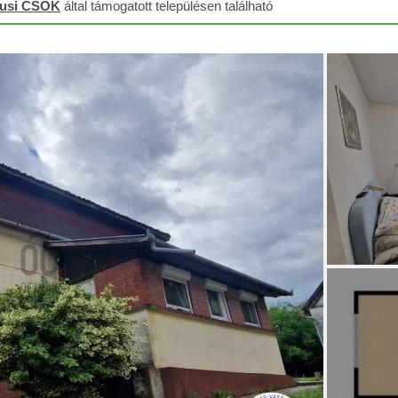
lusi CSOK
által támogatott településen található