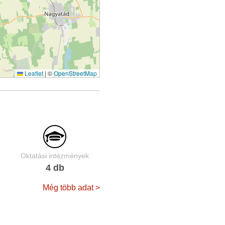
Leaflet
|
©
OpenStreetMap
Oktatási intézmények
4 db
Még több adat >