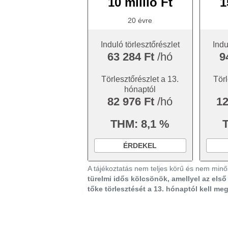
10 millió Ft
1
20 évre
Induló törlesztőrészlet
Indu
63 284 Ft
/hó
9
Törlesztőrészlet a 13.
Törl
hónaptól
82 976 Ft
/hó
12
THM: 8,1 %
ÉRDEKEL
A tájékoztatás nem teljes körű és nem minős
türelmi idős kölcsönök, amellyel az els
tőke törlesztését a 13. hónaptól kell me