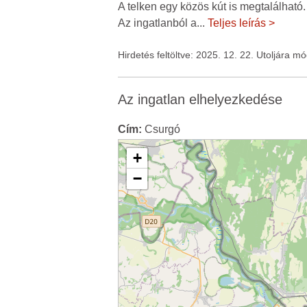
A telken egy közös kút is megtalálható.
Az ingatlanból a
...
Teljes leírás >
Hirdetés feltöltve: 2025. 12. 22. Utoljára m
Az ingatlan elhelyezkedése
Cím:
Csurgó
+
−