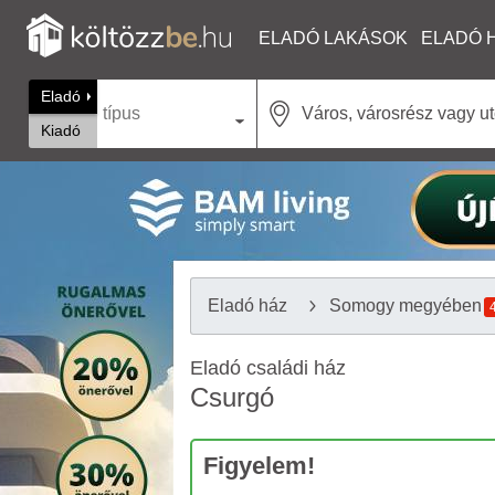
ELADÓ LAKÁSOK
ELADÓ 
Eladó
típus
Kiadó
Eladó ház
Somogy megyében
Eladó családi ház
Csurgó
Figyelem!