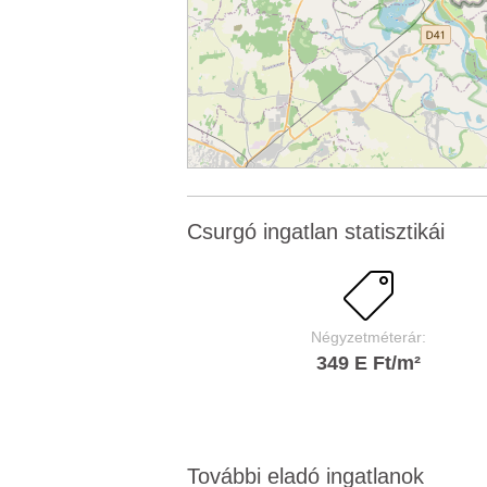
Csurgó ingatlan statisztikái
Négyzetméterár:
349 E Ft/m²
További eladó ingatlanok