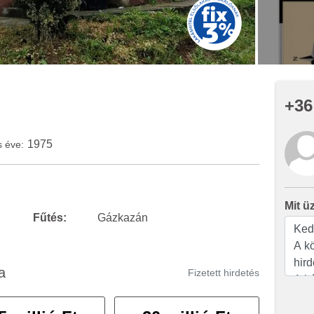
+36
1975
s éve:
Mit ü
Fűtés:
Gázkazán
a
Fizetett hirdetés