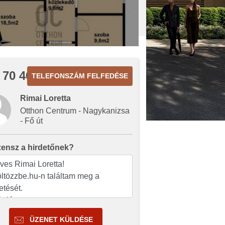
 70 467
TELEFONSZÁM FELFEDÉSE
Rimai Loretta
Otthon Centrum - Nagykanizsa
- Fő út
zensz a hirdetőnek?
ÜZENET KÜLDÉSE