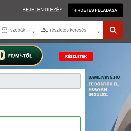
BEJELENTKEZÉS
HIRDETÉS FELADÁSA
szobák
részletes keresés