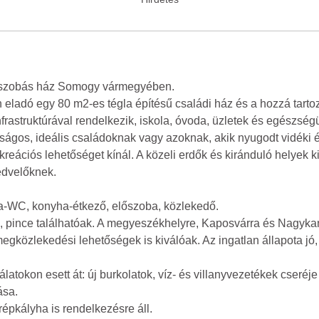
 3 szobás ház Somogy vármegyében.
 eladó egy 80 m2-es tégla építésű családi ház és a hozzá tart
 infrastruktúrával rendelkezik, iskola, óvoda, üzletek és egészsé
ságos, ideális családoknak vagy azoknak, akik nyugodt vidéki é
kreációs lehetőséget kínál. A közeli erdők és kiránduló helyek k
edvelőknek.
ba-WC, konyha-étkező, előszoba, közlekedő.
ek, pince találhatóak. A megyeszékhelyre, Kaposvárra és Nagyk
tömegközlekedési lehetőségek is kiválóak. Az ingatlan állapota jó,
álatokon esett át: új burkolatok, víz- és villanyvezetékek cseré
ása.
épkályha is rendelkezésre áll.