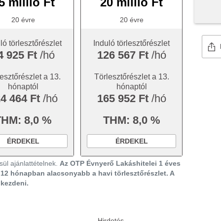
5 millió Ft
20 millió Ft
20 évre
20 évre
ló törlesztőrészlet
Induló törlesztőrészlet
4 925 Ft
/hó
126 567 Ft
/hó
esztőrészlet a 13.
Törlesztőrészlet a 13.
hónaptól
hónaptól
4 464 Ft
/hó
165 952 Ft
/hó
THM: 8,0 %
THM: 8,0 %
ÉRDEKEL
ÉRDEKEL
ül ajánlattételnek.
Az OTP Évnyerő Lakáshitelei 1 éves
ő 12 hónapban alacsonyabb a havi törlesztőrészlet. A
gkezdeni.