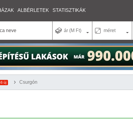
HÁZAK
ALBÉRLETEK
STATISZTIKÁK
ár (M Ft)
méret
Csurgón
46 új