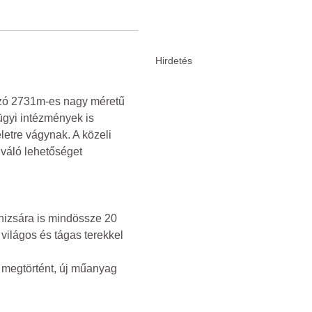
ozó 2731m-es nagy méretű
gügyi intézmények is
letre vágynak. A közeli
iváló lehetőséget
anizsára is mindössze 20
 világos és tágas terekkel
je megtörtént, új műanyag