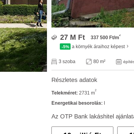
2
27 M Ft
337 500 Ft/m
a környék áraihoz képest
-5%
3 szoba
80 m²
építé
Részletes adatok
2
Telekméret:
2731 m
Energetikai besorolás:
I
Az OTP Bank lakáshitel ajánlat