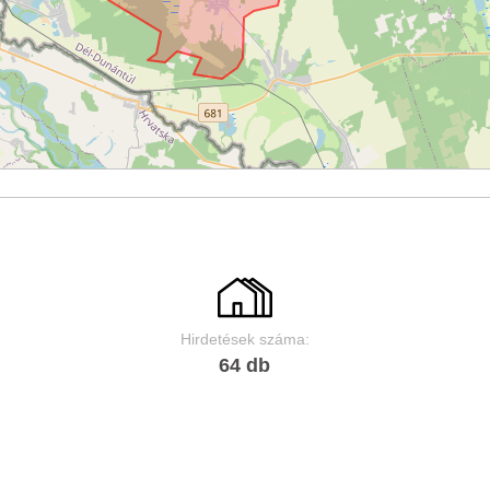
Hirdetések száma:
64 db