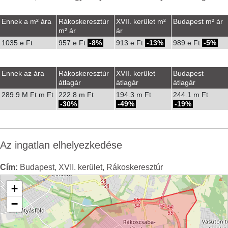
Ennek a m² ára
Rákoskeresztúr
XVII. kerület m²
Budapest m² ár
m² ár
ár
1035 e Ft
957 e Ft
-8%
913 e Ft
-13%
989 e Ft
-5%
Ennek az ára
Rákoskeresztúr
XVII. kerület
Budapest
átlagár
átlagár
átlagár
289.9 M Ft m Ft
222.8 m Ft
194.3 m Ft
244.1 m Ft
-30%
-49%
-19%
Az ingatlan elhelyezkedése
Cím:
Budapest, XVII. kerület, Rákoskeresztúr
+
−