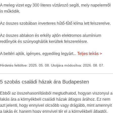
A meleg vizet egy 300 literes víztározó segíti, mely napelemről
is működik.
Az összes szobában inverteres hűtő-fűtő klíma lett felszerelve.
Az összes ablakon és erkély ajtón elektromos alumínium
redőnyök és szúnyoghálók kerültek felszerelésre.
A beltéri ajtók, igényes, egyedileg legyárt
...
Teljes leírás >
Hirdetés feltöltve: 2025. 05. 08. Utoljára módosítva: 2026. 08. 07.
5 szobás családi házak ára Budapesten
Ebből az összehasonlításból megtudhatod, hogyan viszonyul a
lakás ára a környékbeli családi házak átlagos árához. Ez nem
azt jelenti, hogy ennyivel olcsóbb vagy drágább, mint amennyit
a lakás ér, hanem hogy ennyivel tér el a környékbeli átlagtól.