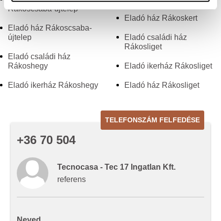
Sütiket használunk a tartalmak és hirdetések személyre
Rákoscsaba-újtelep
szabásához, közösségi funkciók biztosításához,
Eladó ház Rákoskert
Eladó ház Rákoscsaba-
valamint weboldalforgalmunk elemzéséhez. Ezenkívül
újtelep
Eladó családi ház
közösségi média-, hirdető- és elemező partnereinkkel
Rákosliget
megosztjuk az Ön weboldalhasználatra vonatkozó
Eladó családi ház
adatait, akik kombinálhatják az adatokat más olyan
Rákoshegy
Eladó ikerház Rákosliget
adatokkal, amelyeket Ön adott meg számukra vagy az
Eladó ikerház Rákoshegy
Eladó ház Rákosliget
Ön által használt más szolgáltatásokból gyűjtöttek.
TELEFONSZÁM FELFEDÉSE
+36 70 504
Tecnocasa - Tec 17 Ingatlan Kft.
referens
Neved