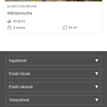
ELADÓ CSALÁDI HÁZ
Márianosztra
49 M Ft
3 szoba
62 m²
Ingatlanok
Eladó házak
Eladó lakások
Települések