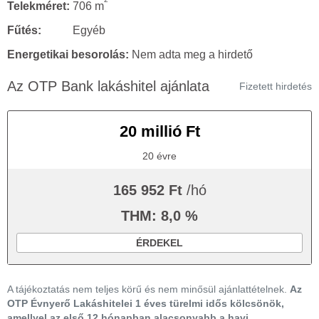
Telekméret:
706 m
Fűtés:
Egyéb
Energetikai besorolás:
Nem adta meg a hirdető
Az OTP Bank lakáshitel ajánlata
Fizetett hirdetés
20 millió Ft
20 évre
165 952 Ft
/hó
THM: 8,0 %
ÉRDEKEL
A tájékoztatás nem teljes körű és nem minősül ajánlattételnek.
Az
OTP Évnyerő Lakáshitelei 1 éves türelmi idős kölcsönök,
amellyel az első 12 hónapban alacsonyabb a havi