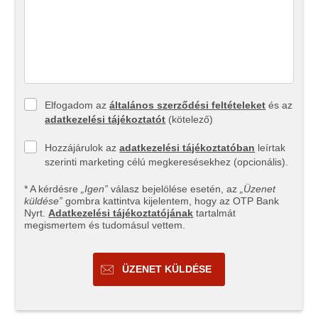
Elfogadom az
általános szerződési feltételeket
és az
adatkezelési tájékoztatót
(kötelező)
Hozzájárulok az
adatkezelési tájékoztatóban
leírtak
szerinti marketing célú megkeresésekhez (opcionális).
* A kérdésre
„Igen”
válasz bejelölése esetén, az
„Üzenet
küldése”
gombra kattintva kijelentem, hogy az OTP Bank
Nyrt.
Adatkezelési tájékoztatójának
tartalmát
megismertem és tudomásul vettem.
ÜZENET KÜLDÉSE