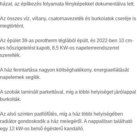
házat, az építkezés folyamata fényképekkel dokumentálva lett.
Az összes víz, villany, csatornavezeték és burkolatok cseréje is
megtörtént.
Az épület 38-as porotherm téglából épült, és 2022-ben 10 cm-
es hőszigetelést kapott, 8,5 KW-os napelemrendszerrel
szerelték.
A ház fenntartása nagyon költséghatékony, energiaellátását
napelemek segítik.
A szobák laminált parkettával, míg a többi helyiséget járólappal
burkolták.
Az alsó szinten padlófűtés, míg a ház többi helyiségében
radiátor gondoskodik a ház melegéről. A nappaliban található
egy 12 kW-os belső égésterű kandalló.