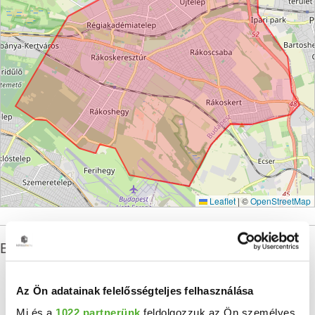
Leaflet
|
©
OpenStreetMap
Budapest XVII. kerület ingatlan statisztikái
Az Ön adatainak felelősségteljes felhasználása
Mi és a
1022 partnerünk
feldolgozzuk az Ön személyes