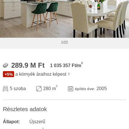
1/22
2
289.9 M Ft
1 035 357 Ft/m
a környék áraihoz képest
+5%
2
5 szoba
280 m
2005
építés éve:
Részletes adatok
Állapot:
Újszerű
2