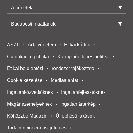
Albérletek
Budapesti ingatlanok
ÁSZF
Adatvédelem
Etikai kódex
Compliance politika
Korrupcióellenes politika
Etikai bejelentési
rendszer tájékoztató
Cookie kezelése
Médiaajánlat
Ingatlanközvetítőknek
Ingatlanfejlesztőknek
Magánszemélyeknek
Ingatlan ártérkép
Költözzbe Magazin
Új építésű lakások
Tartalommoderálási jelentés