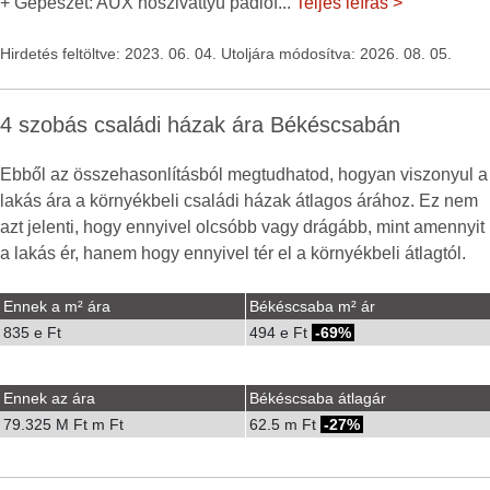
+ Gépészet: AUX hőszivattyú padlóf
...
Teljes leírás >
Hirdetés feltöltve: 2023. 06. 04. Utoljára módosítva: 2026. 08. 05.
4 szobás családi házak ára Békéscsabán
Ebből az összehasonlításból megtudhatod, hogyan viszonyul a
lakás ára a környékbeli családi házak átlagos árához. Ez nem
azt jelenti, hogy ennyivel olcsóbb vagy drágább, mint amennyit
a lakás ér, hanem hogy ennyivel tér el a környékbeli átlagtól.
Ennek a m² ára
Békéscsaba m² ár
835 e Ft
494 e Ft
-69%
Ennek az ára
Békéscsaba átlagár
79.325 M Ft m Ft
62.5 m Ft
-27%