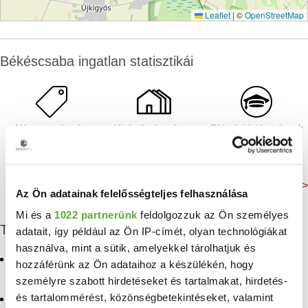
Leaflet
|
©
OpenStreetMap
Békéscsaba ingatlan statisztikái
Négyzetméterár:
Hirdetések száma:
Oktatási intézmények
522 E Ft/m²
390 db
27 db
Még több adat >
Az Ön adatainak felelősségteljes felhasználása
Mi és a
1022 partnerünk
feldolgozzuk az Ön személyes
További eladó ingatlanok
adatait, így például az Ön IP-címét, olyan technológiákat
használva, mint a sütik, amelyekkel tárolhatjuk és
Eladó családi ház
Eladó ingatlan
hozzáférünk az Ön adataihoz a készülékén, hogy
Békéscsaba
Nagycsepely
személyre szabott hirdetéseket és tartalmakat, hirdetés-
és tartalommérést, közönségbetekintéseket, valamint
Eladó ikerház Békéscsaba
Eladó ingatlan