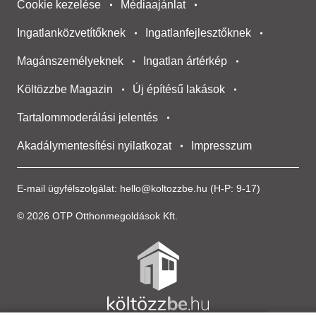
Cookie kezelése
Médiaajánlat
Ingatlanközvetítőknek
Ingatlanfejlesztőknek
Magánszemélyeknek
Ingatlan ártérkép
Költözzbe Magazin
Új építésű lakások
Tartalommoderálási jelentés
Akadálymentesítési nyilatkozat
Impresszum
E-mail ügyfélszolgálat:
hello@koltozzbe.hu
(H-P: 9-17)
© 2026 OTP Otthonmegoldások Kft.