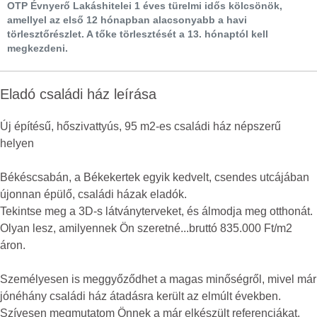
OTP Évnyerő Lakáshitelei 1 éves türelmi idős kölcsönök,
amellyel az első 12 hónapban alacsonyabb a havi
törlesztőrészlet. A tőke törlesztését a 13. hónaptól kell
megkezdeni.
Eladó családi ház leírása
Új építésű, hőszivattyús, 95 m2-es családi ház népszerű
helyen
Békéscsabán, a Békekertek egyik kedvelt, csendes utcájában
újonnan épülő, családi házak eladók.
Tekintse meg a 3D-s látványterveket, és álmodja meg otthonát.
Olyan lesz, amilyennek Ön szeretné...bruttó 835.000 Ft/m2
áron.
Személyesen is meggyőződhet a magas minőségről, mivel már
jónéhány családi ház átadásra került az elmúlt években.
Szívesen megmutatom Önnek a már elkészült referenciákat.