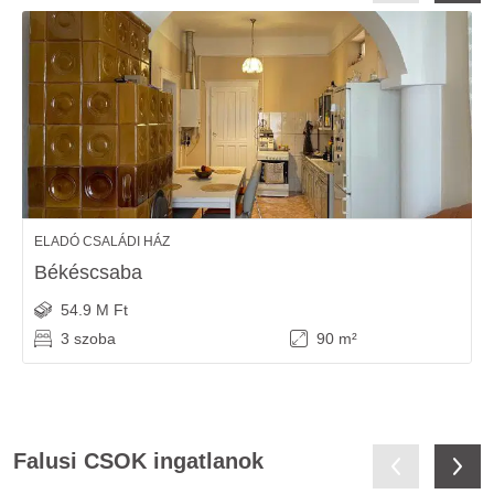
ELADÓ CSALÁDI HÁZ
Békéscsaba
54.9 M Ft
3 szoba
90 m²
Falusi CSOK ingatlanok