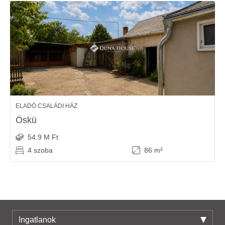
ELADÓ CSALÁDI HÁZ
Öskü
54.9 M Ft
4 szoba
86 m²
Ingatlanok