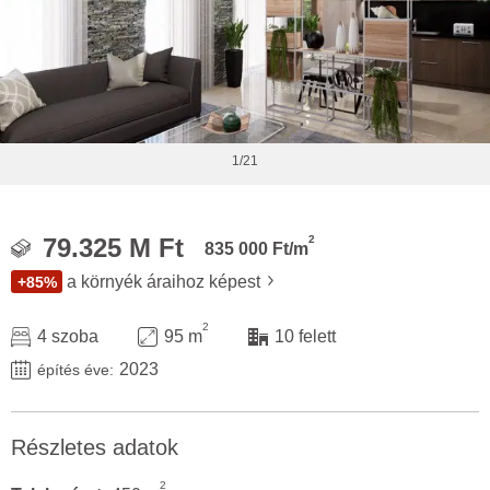
1/21
2
79.325 M Ft
835 000 Ft/m
a környék áraihoz képest
+85%
2
4 szoba
95 m
10 felett
2023
építés éve:
Részletes adatok
2