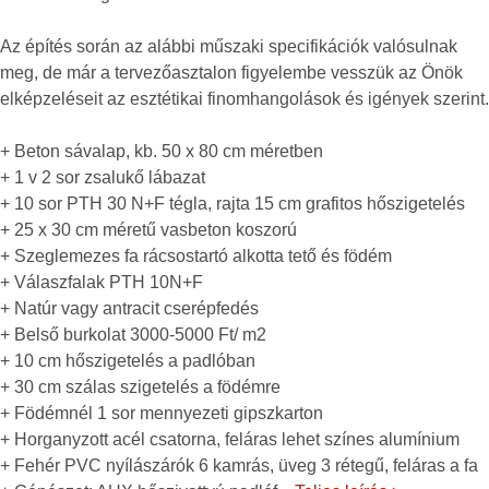
Az építés során az alábbi műszaki specifikációk valósulnak
meg, de már a tervezőasztalon figyelembe vesszük az Önök
elképzeléseit az esztétikai finomhangolások és igények szerint.
+ Beton sávalap, kb. 50 x 80 cm méretben
+ 1 v 2 sor zsalukő lábazat
+ 10 sor PTH 30 N+F tégla, rajta 15 cm grafitos hőszigetelés
+ 25 x 30 cm méretű vasbeton koszorú
+ Szeglemezes fa rácsostartó alkotta tető és födém
+ Válaszfalak PTH 10N+F
+ Natúr vagy antracit cserépfedés
+ Belső burkolat 3000-5000 Ft/ m2
+ 10 cm hőszigetelés a padlóban
+ 30 cm szálas szigetelés a födémre
+ Födémnél 1 sor mennyezeti gipszkarton
+ Horganyzott acél csatorna, feláras lehet színes alumínium
+ Fehér PVC nyílászárók 6 kamrás, üveg 3 rétegű, feláras a fa