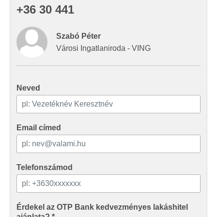
+36 30 441
adatokkal, amelyeket Ön adott meg számukra vagy az
Ön által használt más szolgáltatásokból gyűjtöttek.
Szabó Péter
Városi Ingatlaniroda - VING
Neved
Email címed
Telefonszámod
Érdekel az OTP Bank kedvezményes lakáshitel
ajánlata? *