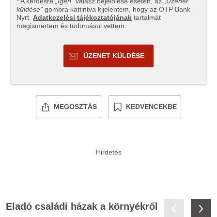
* A kérdésre
„Igen”
válasz bejelölése esetén, az
„Üzenet
küldése”
gombra kattintva kijelentem, hogy az OTP Bank
Nyrt.
Adatkezelési tájékoztatójának
tartalmát
megismertem és tudomásul vettem.
ÜZENET KÜLDÉSE
MEGOSZTÁS
KEDVENCEKBE
Eladó családi házak a környékről